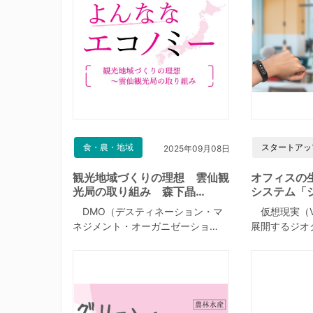
食・農・地域
スタートアッ
2025年09月08日
観光地域づくりの理想 雲仙観
オフィスの
光局の取り組み 森下晶…
システム「
DMO（デスティネーション・マ
仮想現実（V
ネジメント・オーガニゼーショ…
展開するジオ