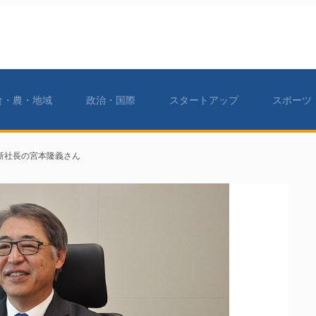
食・農・地域
政治・国際
スタートアップ
スポーツ
D新社長の宮本隆義さん