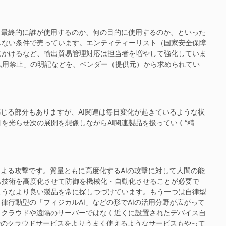
、最終的に誰が使用するのか、何の目的に使用するのか、といった
しない条件で売っています。エンティティーリスト（国家安全保障
にかけるなど、輸出貿易管理対応は担当者を増やして強化していま
転用禁止」の明記などを、ベンダー（提供元）から求められてい
感じる部分もありますが、AI関連は毎日変化が起きているような状
を光らせ次の展開を想像しながらAI関連製品を扱っていく“精
による攻撃です。質量ともに高度化するAIの攻撃に対して人間の能
も技術を高度化させて防御を機械化・自動化させることが必要で
ようなより良い製品を常に探しつづけています。もう一つは自律型
律行動型の「フィジカルAI」などの形でAIの活用分野が広がって
（クラウドや遠隔のサーバーではなく近くに設置されたデバイス自
装時のクラウドサービスをよりうまく使えるようなサービスもやって