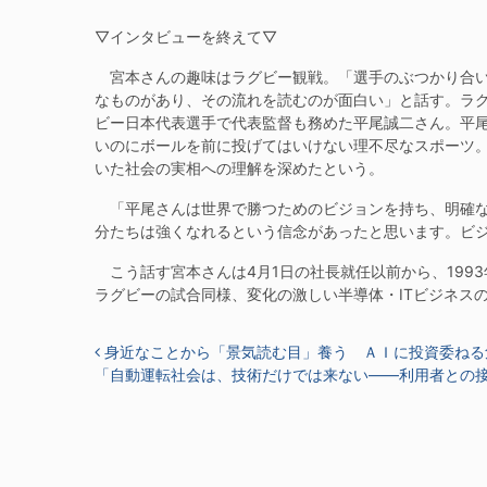
▽インタビューを終えて▽
宮本さんの趣味はラグビー観戦。「選手のぶつかり合い
なものがあり、その流れを読むのが面白い」と話す。ラグ
ビー日本代表選手で代表監督も務めた平尾誠二さん。平
いのにボールを前に投げてはいけない理不尽なスポーツ
いた社会の実相への理解を深めたという。
「平尾さんは世界で勝つためのビジョンを持ち、明確な
分たちは強くなれるという信念があったと思います。ビ
こう話す宮本さんは4月1日の社長就任以前から、199
ラグビーの試合同様、変化の激しい半導体・ITビジネス
投稿ナビゲーション
身近なことから「景気読む目」養う ＡＩに投資委ねる
「自動運転社会は、技術だけでは来ない――利用者との接