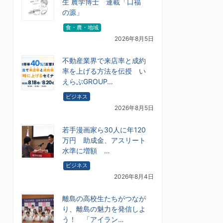
生 農学博士 連載「口福
の源」
食・農・地域
2026年8月5日
不動産業界で来店率と成約
率を上げる方法を伝授 い
えらぶGROUP…
ビジネス
2026年8月5日
若手漫画家ら30人に年120
万円 助成金、アスリート
水準に増額 …
ビジネス
2026年8月4日
離島の高校生たちがつなが
り、離島の魅力を発信しよ
う！ 「アイラン…