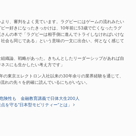
より、審判をよく見ています。ラグビーにはゲームの流れみたい
ビー好きになったきっかけは、10年前に53歳で亡くなったラグ
尾さんの本で「ラグビーは相手側に進んでトライしなければいけな
。社会も同じである」という意味の一文に出合い、何となく感じて
組織論、戦略があった。きちんとしたリーダーシップがあれば自
ジネスにも生かしたい考え方です」
3年の東京エレクトロン入社以来の30年余りの業界経験を通じて、
の流れの先々を的確に読んでいるにちがいない。
危険性も 金融教育講義で日体大生200人
点を守る“日本型モビリティー”とは」