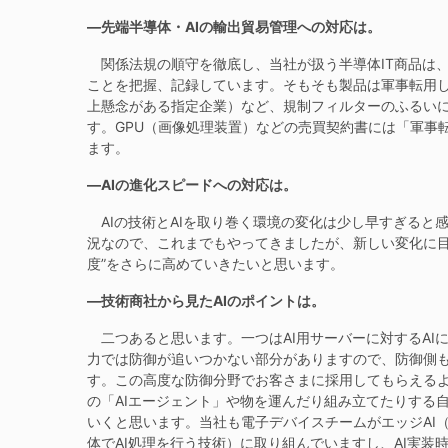
―先端半導体・AIの輸出貿易管理への対応は。
関係法規の順守を徹底し、当社が扱う半導体IT商品は
ことを把握、記録しています。そもそも製品は軍事転用
上懸念がある指定企業）など、規制フィルターのふるい
す。GPU（画像処理装置）などの売買契約書には「軍事
ます。
―AIの進化スピードへの対応は。
AIの技術とAIを取り巻く環境の変化は少し早すぎると
況なので、これまでもやってきましたが、新しい変化に目
度”をさらに高めていきたいと思います。
―技術商社から見たAIのポイントは。
二つあると思います。一つはAI用サーバーに対するAI
力では防御が追いつかない部分がありますので、防御側
す。この高度な防御分野でお客さまに採用してもらえる
の「AIエージェント」や物を運んだり組み立てたりする自
いくと思います。当社も電子デバイスチームがエッジAI
体でAI処理を行う技術）に取り組んでいますし、AI実