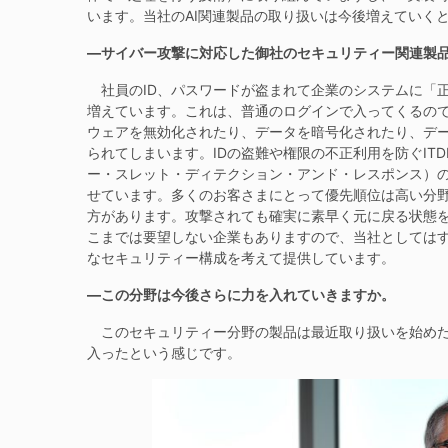
います。当社のAI関連製品の取り扱いは今後増えていく
―サイバー攻撃に対応した御社のセキュリティー関連製
社員のID、パスワードが盗まれて企業のシステムに「
増えています。これは、普通のログインで入ってくるの
ウェアを無効化されたり、データを暗号化されたり、デ
られてしまいます。IDの盗難や権限の不正利用を防ぐITDR（Identi
ー・スレット・ディテクション・アンド・レスポンス）
せています。多くのお客さまにとって優先順位は高い分
方があります。攻撃されても確実に素早く元に戻る状態
こまでは要望しない企業もありますので、当社としては
なセキュリティー構成を考えて提供しています。
―この分野は今後さらに力を入れていきますか。
このセキュリティー分野の製品は最近取り扱いを始めた
入ったという感じです。