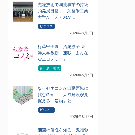
先端技術で園芸農業の持続
的発展目指す 久留米工業
大学が「ふくおか…
ビジネス
2026年8月6日
行革甲子園 沼尾波子 東
洋大学教授 連載「よんな
なエコノミー」
食・農・地域
2026年8月5日
なぜゼネコンが自動運転に
挑むのか――大成建設が見
据える「建物」と…
ビジネス
2026年8月5日
細菌の個性を知る 鬼頭弥