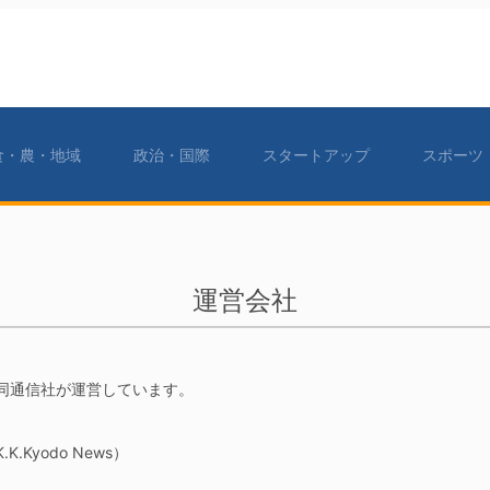
食・農・地域
政治・国際
スタートアップ
スポーツ
運営会社
同通信社が運営しています。
.Kyodo News）