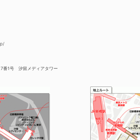
jp/
目7番1号 汐留メディアタワー