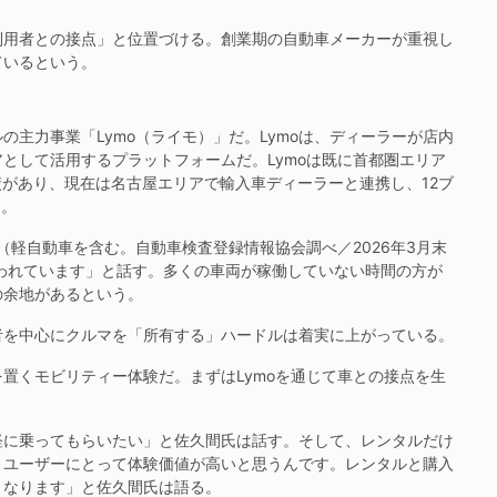
用者との接点」と位置づける。創業期の自動車メーカーが重視し
ているという。
主力事業「Lymo（ライモ）」だ。Lymoは、ディーラーが店内
として活用するプラットフォームだ。Lymoは既に首都圏エリア
績があり、現在は名古屋エリアで輸入車ディーラーと連携し、12ブ
る。
（軽自動車を含む。自動車検査登録情報協会調べ／2026年3月末
われています」と話す。多くの車両が稼働していない時間の方が
の余地があるという。
を中心にクルマを「所有する」ハードルは着実に上がっている。
くモビリティー体験だ。まずはLymoを通じて車との接点を生
に乗ってもらいたい」と佐久間氏は話す。そして、レンタルだけ
、ユーザーにとって体験価値が高いと思うんです。レンタルと購入
となります」と佐久間氏は語る。