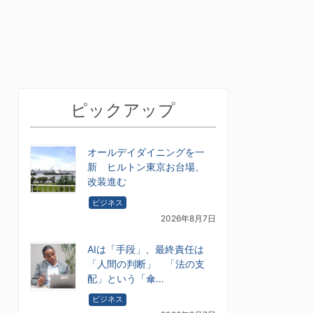
ピックアップ
オールデイダイニングを一
新 ヒルトン東京お台場、
改装進む
ビジネス
2026年8月7日
AIは「手段」、最終責任は
「人間の判断」 「法の支
配」という「傘…
ビジネス