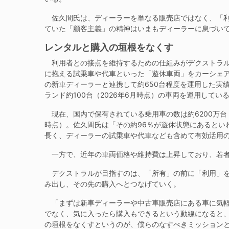
佐久間氏は、ディーラーを単なる販売店ではなく、「利
ていた「顧客主義」の精神はいまもディーラーに息づい
レンタルと購入の垣根をなくす
利用者との接点を維持するための仕組みがデクストラルの
に抱える試乗車や代車といった「遊休車両」をカーシェア
の新車ディーラーと連携して約650台程度を運用した実
ランド約100台（2026年6月時点）の車両を運用してい
現在、国内で保有されている乗用車の数は約6200万台
時点）。佐久間氏は「その約96％が遊休状態にあるとい
長く、ディーラーの試乗車や代車なども含めて有効活用
一方で、近年の車両価格や維持費は上昇しており、若者
デクストラルが目指すのは、「所有」の前に「利用」を置
み出し、その先の購入へとつなげていく。
「まずは新車ディーラーや中古車販売店にある車に気軽
でなく、気に入ったら購入もできるという動線になると
の垣根をなくすというのが、僕らのなすべきミッション