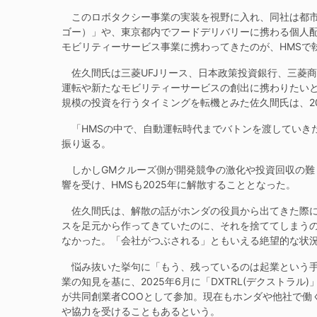
このロボタクシー事業の実装を視野に入れ、同社は都市部
ゴー）」や、東京都内でフードデリバリーに携わる個人配達
モビリティーサービス事業に携わってきたのが、HMSで
佐久間氏は三菱UFJリース、日本政策投資銀行、三菱
運転や新たなモビリティーサービスの創出に携わりたいと
規模の投資を行うタイミングを転機とみた佐久間氏は、20
「HMSの中で、自動運転時代までバトンを渡していき
振り返る。
しかしGMクルーズ側が開発競争の激化や投資回収の難し
響を受け、HMSも2025年に解散することとなった。
佐久間氏は、解散の話がホンダの役員から出てきた際に
スを足元から作ってきていたのに、それを捨ててしまう
なかった。「会社がつぶされる」ともいえる絶望的な状
悩み抜いた挙句に「もう、残っているのは起業という手
業の知見を基に、2025年6月に「DXTRL(デクストラ
が共同創業者COOとして参加。現在もホンダや他社で働
や協力を受けることもあるという。