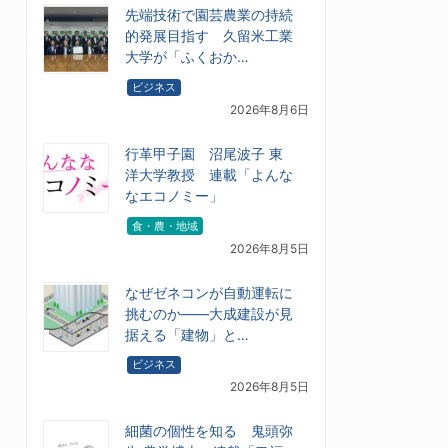
先端技術で園芸農業の持続
的発展目指す 久留米工業
大学が「ふくおか…
ビジネス
2026年8月6日
行革甲子園 沼尾波子 東
洋大学教授 連載「よんな
なエコノミー」
食・農・地域
2026年8月5日
なぜゼネコンが自動運転に
挑むのか――大成建設が見
据える「建物」と…
ビジネス
2026年8月5日
細菌の個性を知る 鬼頭弥