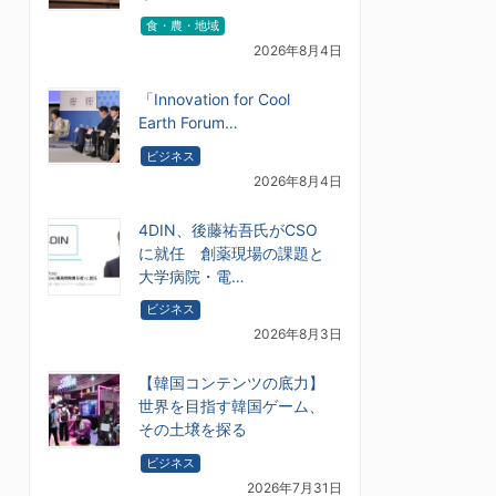
食・農・地域
2026年8月4日
「Innovation for Cool
Earth Forum…
ビジネス
2026年8月4日
4DIN、後藤祐吾氏がCSO
に就任 創薬現場の課題と
大学病院・電…
ビジネス
2026年8月3日
【韓国コンテンツの底力】
世界を目指す韓国ゲーム、
その土壌を探る
ビジネス
2026年7月31日