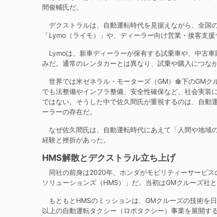
間俊輔氏だ。
デクストラルは、自動運転時代を見据えながら、全国の
「Lymo（ライモ）」や、ディーラー向け営業・接客支援
Lymoは、新車ディーラーが保有する試乗車や、中古車
みだ。通常のレンタカーとは異なり、試乗や購入につな
世界では米ゼネラル・モーターズ（GM）傘下のGMクル
でも法整備やインフラ整備、安全性確保など、社会実装
ではない。そうした中で佐久間氏が重視するのは、自動
ーラーの存在だ。
なぜ佐久間氏は、自動運転時代にあえて「人間や地域の
経験と挫折があった。
HMS解散とデクストラル立ち上げ
同社の前身は2020年、ホンダがモビリティーサービス
ソリューションズ（HMS）」だ。当初はGMクルーズ社
もともとHMSのミッションは、GMクルーズの技術を日
以上の自動運転タクシー（ロボタクシー）事業を展開す