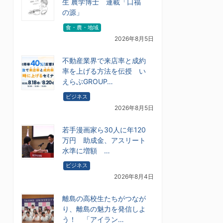
生 農学博士 連載「口福
の源」
食・農・地域
2026年8月5日
不動産業界で来店率と成約
率を上げる方法を伝授 い
えらぶGROUP…
ビジネス
2026年8月5日
若手漫画家ら30人に年120
万円 助成金、アスリート
水準に増額 …
ビジネス
2026年8月4日
離島の高校生たちがつなが
り、離島の魅力を発信しよ
う！ 「アイラン…