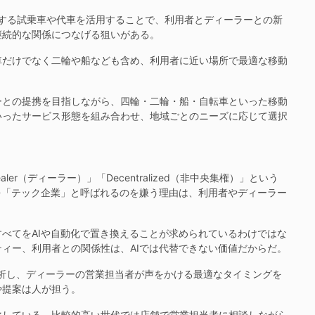
する試乗車や代車を活用することで、利用者とディーラーとの新
継続的な関係につなげる狙いがある。
だけでなく二輪や船なども含め、利用者に近い場所で最適な移動
との提携を目指しながら、四輪・二輪・船・自転車といった移動
いったサービス形態を組み合わせ、地域ごとのニーズに応じて選択
er（ディーラー）」「Decentralized（非中央集権）」という
を「テック企業」と呼ばれるのを嫌う理由は、利用者やディーラー
べてをAIや自動化で置き換えることが求められているわけではな
ィー、利用者との関係性は、AIでは代替できない価値だからだ。
分析し、ディーラーの営業担当者が声をかける最適なタイミングを
や提案は人が担う。
している。比較的高い世代では店舗で営業担当者に相談しながら