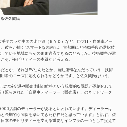
語る佐久間氏
手テスラや中国の比亜迪（ＢＹＤ）など、巨大IT・自動車メー
、彼らが描く“スマートな未来”は、首都圏ほど移動手段の選択肢
化している地域にもそのまま適応できるのだろうか。技術競争が激
」こそがモビリティーの本質だと考える。
だとか、それはEVなんだとか、自動運転なんだっていう、技術
利用者のニーズに応えられるかどうかです」と佐久間氏はいう。
では地域交通や販売体制の維持という現実的な課題が深刻化して
張り巡らされた「自動車ディーラー（販売店）」のネットワーク
000店舗のディーラーがあるといわれています。ディーラーは
民と長期的な関係を築いてきた存在だと思っています」と話す。佐
、日本のモビリティーを支える重要なインフラの一つとして捉えて