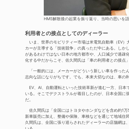
HMS解散後の起業を振り返り、当時の思いを
利用者との接点としてのディーラー
いま、世界のモビリティー市場は米電気自動車（EV）大
カーが主導する「技術競争」の真っただ中にある。しかし
があるわけではない日本の地方都市や、人口減少で過疎
化する中だからこそ、佐久間氏は「車の利用者との接点
「一般的には、メーカーがどういう新しい車を作ったん
志向な話になりがちです。でも、本来大切なのは、車の
EV、AI、自動運転といった技術革新が進む一方、日本
いる。そこでデクストラルが着目したのが、日本全国に
だ。
佐久間氏は「全国にはトヨタやホンダなどを含め約1万5
新車販売に加え、整備や保険、車検などを通じて地域住
久間氏は、全国に張り巡らされたディーラーの店舗網は
いる。