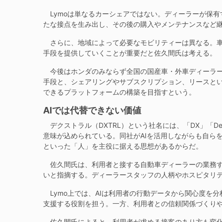
Lymoは単なるカーシェアではない。ディーラーが保有
たな接点を生み出し、その後の購入やメンテナンスなど
さらに、地域によって必要なモビリティーは異なる。車
手段を提供していくことが重要だと佐久間氏は考える。
今後はホンダのみならず全国の国産車・外車ディーラー
手段と、シェアリングやサブスクリプション、リースと
できるプラットフォームの構築を目指すという。
AIでは代替できない価値
デクストラル（DXTRL）という社名には、「DX」「Deal
意味が込められている。同社がAIを活用しながらも自ら
といった「人」を主役に据える思想があるからだ。
佐久間氏は、利用者と接する自動車ディーラーの業務す
いと指摘する。ディーラースタッフの人柄やホスピタリテ
Lymo上では、AIは利用者の行動データから関心度を
支援する役割を担う。一方、利用者との信頼関係づくり
佐久間氏によると、利用者が求める接客のあり方も変化