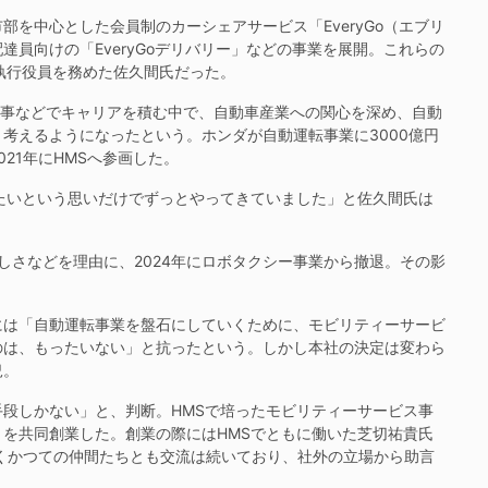
を中心とした会員制のカーシェアサービス「EveryGo（エブリ
員向けの「EveryGoデリバリー」などの事業を展開。これらの
執行役員を務めた佐久間氏だった。
商事などでキャリアを積む中で、自動車産業への関心を深め、自動
考えるようになったという。ホンダが自動運転事業に3000億円
21年にHMSへ参画した。
たいという思いだけでずっとやってきていました」と佐久間氏は
さなどを理由に、2024年にロボタクシー事業から撤退。その影
は「自動運転事業を盤石にしていくために、モビリティーサービ
のは、もったいない」と抗ったという。しかし本社の決定は変わら
況。
段しかない」と、判断。HMSで培ったモビリティーサービス事
ル)」を共同創業した。創業の際にはHMSでともに働いた芝切祐貴氏
くかつての仲間たちとも交流は続いており、社外の立場から助言