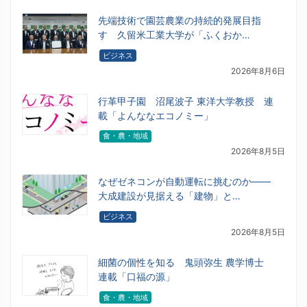
先端技術で園芸農業の持続的発展目指
す 久留米工業大学が「ふくおか…
ビジネス
2026年8月6日
行革甲子園 沼尾波子 東洋大学教授 連
載「よんななエコノミー」
食・農・地域
2026年8月5日
なぜゼネコンが自動運転に挑むのか――
大成建設が見据える「建物」と…
ビジネス
2026年8月5日
細菌の個性を知る 鬼頭弥生 農学博士
連載「口福の源」
食・農・地域