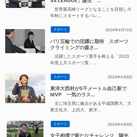
SV.LEAGUE」誕生 …
世界最高峰リーグとなることを目指し今
年秋にスタートするバレ…
スポーツ
2024年4月10日
パリ五輪での活躍に期待 スポーツ
クライミングの森さ…
活躍したスポーツ選手を称える「2023
年度上月スポーツ賞」…
スポーツ
2024年4月8日
東洋大西村が5千メートル自己新で
MVP 一気のラス…
主に埼玉県に拠点がある平成国際大、大
東文化大、上武大、東洋…
スポーツ
2024年4月8日
女子相撲で新たなチャレンジ 陽光