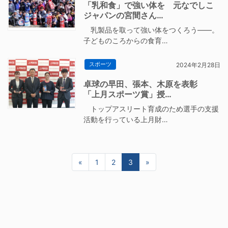
「乳和食」で強い体を 元なでしこ
ジャパンの宮間さん…
乳製品を取って強い体をつくろう——。
子どものころからの食育…
スポーツ
2024年2月28日
卓球の早田、張本、木原を表彰
「上月スポーツ賞」授…
トップアスリート育成のため選手の支援
活動を行っている上月財…
«
前へ
1
2
3
»
次へ