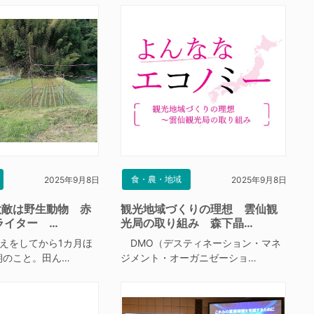
食・農・地域
2025年9月8日
2025年9月8日
大敵は野生動物 赤
観光地域づくりの理想 雲仙観
ライター …
光局の取り組み 森下晶…
えをしてから1カ月ほ
DMO（デスティネーション・マネ
朝のこと。田ん…
ジメント・オーガニゼーショ…