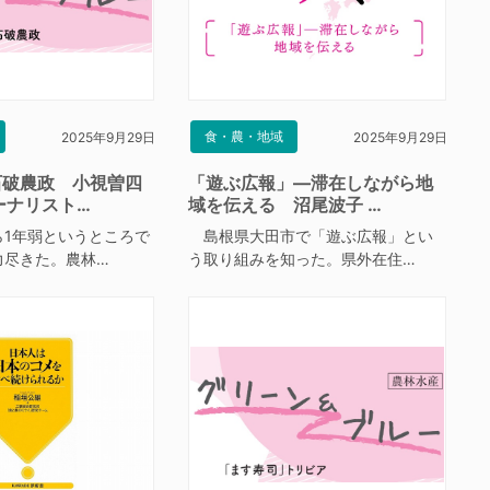
食・農・地域
2025年9月29日
2025年9月29日
石破農政 小視曽四
「遊ぶ広報」―滞在しながら地
ーナリスト…
域を伝える 沼尾波子 …
1年弱というところで
島根県大田市で「遊ぶ広報」とい
力尽きた。農林…
う取り組みを知った。県外在住…