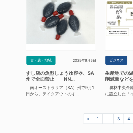
食・農・地域
ビジネス
2025年9月5日
すし店の魚型しょうゆ容器、SA
生産地での
州で全面禁止 NN…
削減量など
南オーストラリア（SA）州で9月1
農林中央金庫
日から、テイクアウトのす…
に設立した「
«
前へ
1
…
3
4