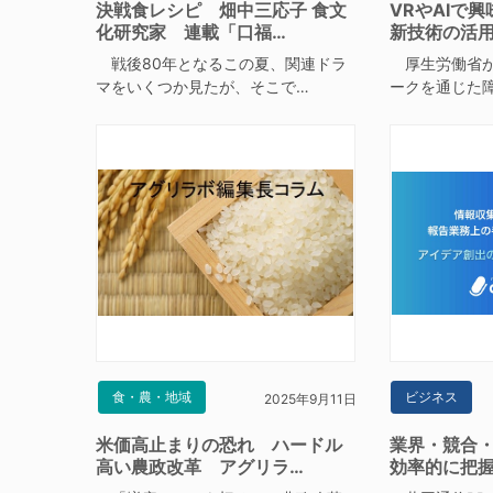
決戦食レシピ 畑中三応子 食文
VRやAIで
化研究家 連載「口福…
新技術の活用
戦後80年となるこの夏、関連ドラ
厚生労働省が
マをいくつか見たが、そこで…
ークを通じた
食・農・地域
ビジネス
2025年9月11日
米価高止まりの恐れ ハードル
業界・競合・
高い農政改革 アグリラ…
効率的に把