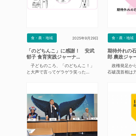
食・農・地域
食・農・地域
2025年9月29日
「のどちんこ」に感謝！ 安武
期待外れの
郁子 食育実践ジャーナ…
郎 農政ジャ
子どものころ、「のどちんこ！」
政権発足から
と大声で言ってゲラゲラ笑った…
石破茂首相は