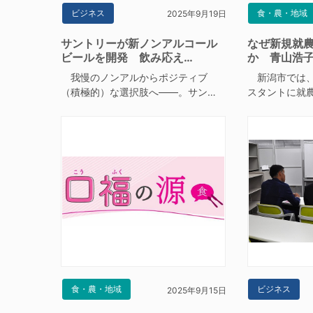
ビジネス
食・農・地域
2025年9月19日
サントリーが新ノンアルコール
なぜ新規就
ビールを開発 飲み応え…
か 青山浩子
我慢のノンアルからポジティブ
新潟市では、
（積極的）な選択肢へ――。サン…
スタントに就
食・農・地域
ビジネス
2025年9月15日