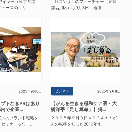
ワイヤー（東京都港
ITコンサルのフューチャー（東京
ニュースのクリ…
都品川区）は9月3日、地域…
ビジネス
2025年9月8日
2025年9月8日
プトなきPRはあり
【がんを生きる緩和ケア医・大
都内で企業…
橋洋平「足し算命」】掲…
スのブランド戦略を
２０２５年９月３日＝２３４１＊が
「セミナー＆ワー…
んの転移を知った2019年4…