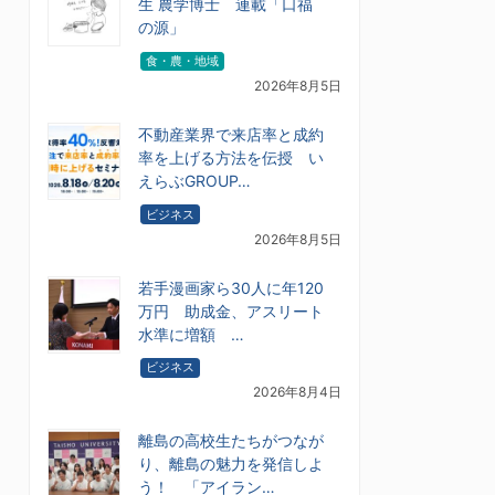
生 農学博士 連載「口福
の源」
食・農・地域
2026年8月5日
不動産業界で来店率と成約
率を上げる方法を伝授 い
えらぶGROUP…
ビジネス
2026年8月5日
若手漫画家ら30人に年120
万円 助成金、アスリート
水準に増額 …
ビジネス
2026年8月4日
離島の高校生たちがつなが
り、離島の魅力を発信しよ
う！ 「アイラン…