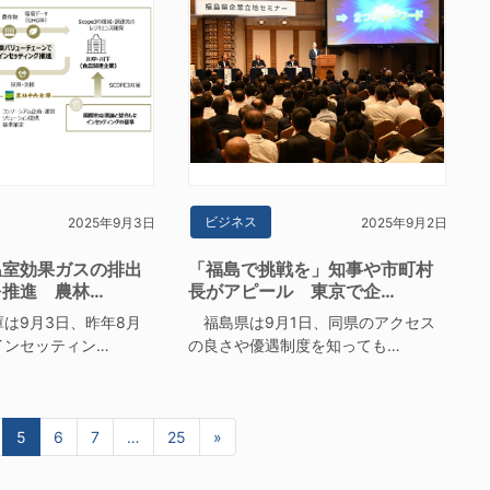
ビジネス
2025年9月3日
2025年9月2日
温室効果ガスの排出
「福島で挑戦を」知事や市町村
を推進 農林…
長がアピール 東京で企…
は9月3日、昨年8月
福島県は9月1日、同県のアクセス
インセッティン…
の良さや優遇制度を知っても…
5
6
7
…
25
»
次へ