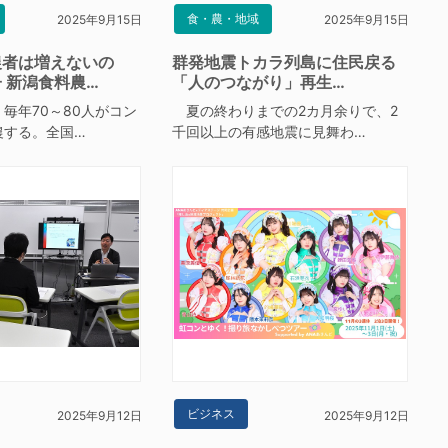
食・農・地域
2025年9月15日
2025年9月15日
農者は増えないの
群発地震トカラ列島に住民戻る
 新潟食料農…
「人のつながり」再生…
毎年70～80人がコン
夏の終わりまでの2カ月余りで、2
農する。全国…
千回以上の有感地震に見舞わ…
ビジネス
2025年9月12日
2025年9月12日