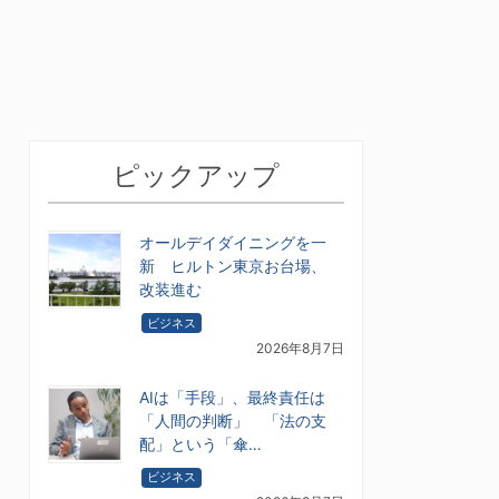
ピックアップ
オールデイダイニングを一
新 ヒルトン東京お台場、
改装進む
ビジネス
2026年8月7日
AIは「手段」、最終責任は
「人間の判断」 「法の支
配」という「傘…
ビジネス