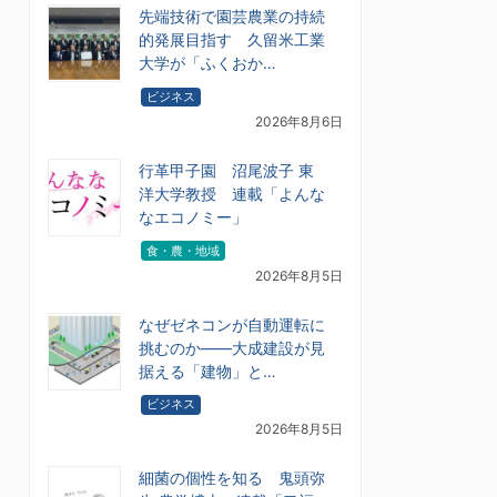
先端技術で園芸農業の持続
的発展目指す 久留米工業
大学が「ふくおか…
ビジネス
2026年8月6日
行革甲子園 沼尾波子 東
洋大学教授 連載「よんな
なエコノミー」
食・農・地域
2026年8月5日
なぜゼネコンが自動運転に
挑むのか――大成建設が見
据える「建物」と…
ビジネス
2026年8月5日
細菌の個性を知る 鬼頭弥