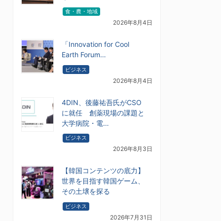
食・農・地域
2026年8月4日
「Innovation for Cool
Earth Forum…
ビジネス
2026年8月4日
4DIN、後藤祐吾氏がCSO
に就任 創薬現場の課題と
大学病院・電…
ビジネス
2026年8月3日
【韓国コンテンツの底力】
世界を目指す韓国ゲーム、
その土壌を探る
ビジネス
2026年7月31日