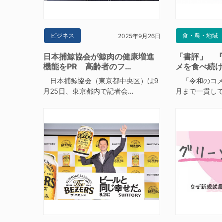
ビジネス
食・農・地域
2025年9月26日
日本捕鯨協会が鯨肉の健康増進
「書評」 
機能をPR 高齢者のフ…
メを食べ続
日本捕鯨協会（東京都中央区）は9
「令和のコメ
月25日、東京都内で記者会…
月まで一貫し