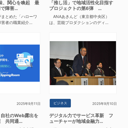
興味、関心を喚起 最
「推し活」で地域活性化目指す
で障害…
プロジェクトの第6弾 …
まとめた「ハローワ
ANAあきんど（東京都中央区）
障害者の職業紹介…
は、芸能プロダクションのディ…
ビジネス
2025年9月11日
2025年9月10日
自社のWeb露出を
デジタル力でサービス革新 フ
握 共同通…
ューチャーが地域金融力…