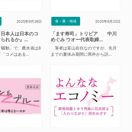
食・農・地域
2025年9月26日
2025年9月22日
『日本人は日本のコ
「ます寿司」トリビア 中川
けられるか』…
めぐみ ウオー代表取締…
騒動」で、農水省は8
筆者は富山在住なのですが、先月
て「コメはある…
までの夏休み期間に県外から訪…