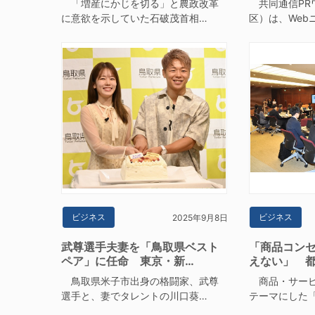
「増産にかじを切る」と農政改革
共同通信PR
に意欲を示していた石破茂首相…
区）は、Web
ビジネス
ビジネス
2025年9月8日
武尊選手夫妻を「鳥取県ベスト
「商品コンセ
ペア」に任命 東京・新…
えない」 
鳥取県米子市出身の格闘家、武尊
商品・サービ
選手と、妻でタレントの川口葵…
テーマにした