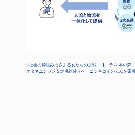
投稿ナビゲーション
社会の枠組み揺さぶる女たちの挑戦 【コラム 本の森
オタネニンジン安定供給確立へ ニシキゴイのふんを栄養