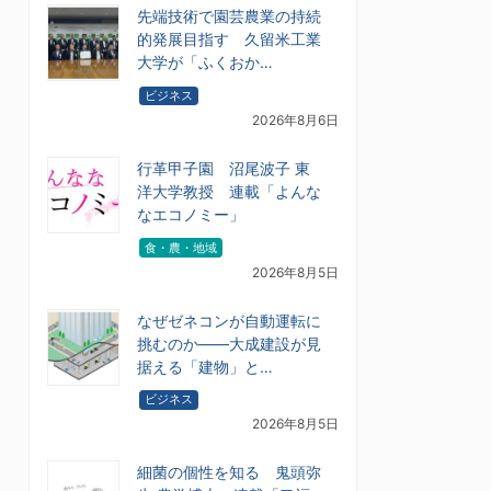
先端技術で園芸農業の持続
的発展目指す 久留米工業
大学が「ふくおか…
ビジネス
2026年8月6日
行革甲子園 沼尾波子 東
洋大学教授 連載「よんな
なエコノミー」
食・農・地域
2026年8月5日
なぜゼネコンが自動運転に
挑むのか――大成建設が見
据える「建物」と…
ビジネス
2026年8月5日
細菌の個性を知る 鬼頭弥