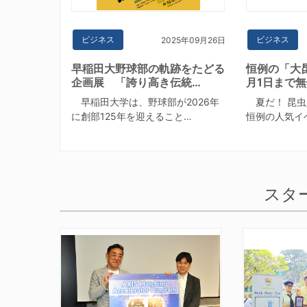
ビジネス
ビジネス
2025年09月26日
早稲田大野球部の軌跡をたどる
恒例の「大
企画展 「誇り高き伝統…
月1日まで
早稲田大学は、野球部が2026年
夏だ！ 昆虫
に創部125年を迎えること…
恒例の人気イ
スタ