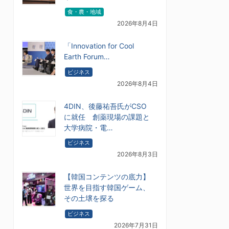
食・農・地域
2026年8月4日
「Innovation for Cool
Earth Forum…
ビジネス
2026年8月4日
4DIN、後藤祐吾氏がCSO
に就任 創薬現場の課題と
大学病院・電…
ビジネス
2026年8月3日
【韓国コンテンツの底力】
世界を目指す韓国ゲーム、
その土壌を探る
ビジネス
2026年7月31日