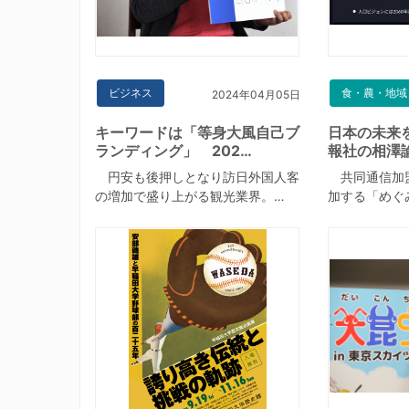
ビジネス
食・農・地域
2024年04月05日
キーワードは「等身大風自己ブ
日本の未来
ランディング」 202…
報社の相澤
円安も後押しとなり訪日外国人客
共同通信加
の増加で盛り上がる観光業界。…
加する「めぐ