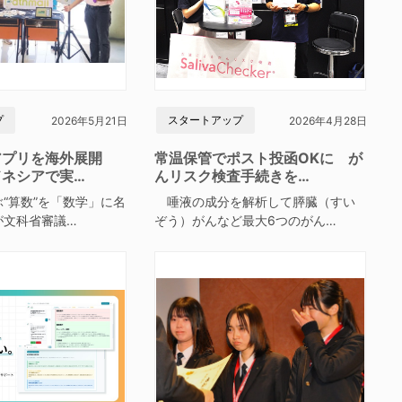
プ
スタートアップ
2026年5月21日
2026年4月28日
アプリを海外展開
常温保管でポスト投函OKに が
ドネシアで実…
んリスク検査手続きを…
“算数”を「数学」に名
唾液の成分を解析して膵臓（すい
が文科省審議…
ぞう）がんなど最大6つのがん…