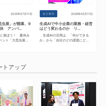
ビジネス
2025年07月11日
2026年05月11日
昆虫展」が開幕、9
生成AIで中小企業の業務・経営
無休 アンバ…
はどう変わるのか リ…
と遊ぼう！ 夏休み
生成AIの活用は、「何ができる
ベント「大昆虫展…
か」から「自社のどの課題にど…
ートアップ