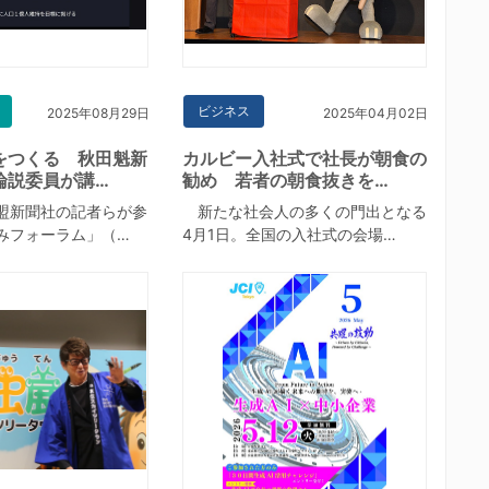
ビジネス
2025年08月29日
2025年04月02日
をつくる 秋田魁新
カルビー入社式で社長が朝食の
論説委員が講…
勧め 若者の朝食抜きを…
盟新聞社の記者らが参
新たな社会人の多くの門出となる
みフォーラム」（…
4月1日。全国の入社式の会場…