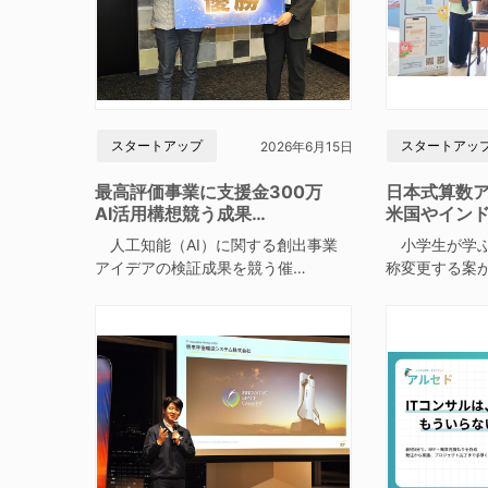
スタートアップ
スタートアッ
2026年6月15日
最高評価事業に支援金300万
日本式算数
AI活用構想競う成果…
米国やイン
人工知能（AI）に関する創出事業
小学生が学ぶ
アイデアの検証成果を競う催…
称変更する案