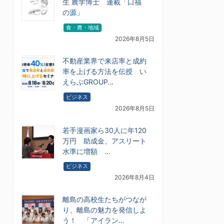
生 農学博士 連載「口福
の源」
食・農・地域
2026年8月5日
不動産業界で来店率と成約
率を上げる方法を伝授 い
えらぶGROUP…
ビジネス
2026年8月5日
若手漫画家ら30人に年120
万円 助成金、アスリート
水準に増額 …
ビジネス
2026年8月4日
離島の高校生たちがつなが
り、離島の魅力を発信しよ
う！ 「アイラン…