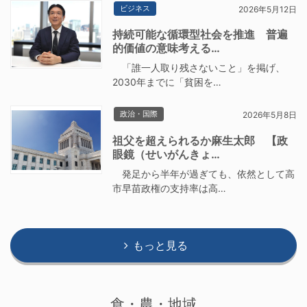
ビジネス
2026年5月12日
持続可能な循環型社会を推進 普遍
的価値の意味考える…
「誰一人取り残さないこと」を掲げ、
2030年までに「貧困を…
政治・国際
2026年5月8日
祖父を超えられるか麻生太郎 【政
眼鏡（せいがんきょ…
発足から半年が過ぎても、依然として高
市早苗政権の支持率は高…
もっと見る
食・農・地域