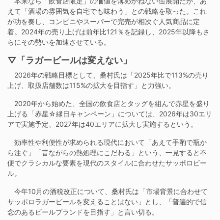
本来なら「飲食店限定」の価値を薄めかねない缶展開だが、あ
えて「酒場の雰囲気を自宅でも味わう」との戦略を取った。これ
が功を奏し、コンビニやスーパーで完売が相次ぐ人気商品に定
着。2024年の売り上げは前年比121％を記録し、2025年以降もさ
らにその勢いを加速させている。
▽「ラガービールは変えない」
2026年の戦略目標として、桑村氏は「2025年比で113%の売り
上げ、取扱店舗数は115%の拡大を目指す」と力強い。
2020年から始めた、全国の飲食店とタッグを組んで赤星を盛り
上げる「赤星☆縁日キャンペーン」については、2026年は30エリ
アで実施予定、2027年は40エリアに拡大し実施するという。
効率性や利便性が求められる現代において「あえて手酌で瓶か
ら注ぐ」「昔ながらの熱処理にこだわる」という、一見すると不
便でクラシカルな要素を現代のスタイルに合わせたサッポロビー
ル。
今年10月の酒税改正について、桑村氏は「市場背景に合わせて
サッポロラガービールを変えることはない」とし、「普遍的で信
念のあるビールブランドを目指す」と言い切る。