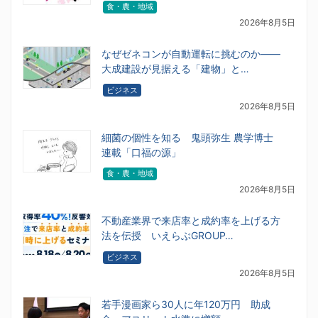
食・農・地域
2026年8月5日
なぜゼネコンが自動運転に挑むのか――
大成建設が見据える「建物」と…
ビジネス
2026年8月5日
細菌の個性を知る 鬼頭弥生 農学博士
連載「口福の源」
食・農・地域
2026年8月5日
不動産業界で来店率と成約率を上げる方
法を伝授 いえらぶGROUP…
ビジネス
2026年8月5日
若手漫画家ら30人に年120万円 助成