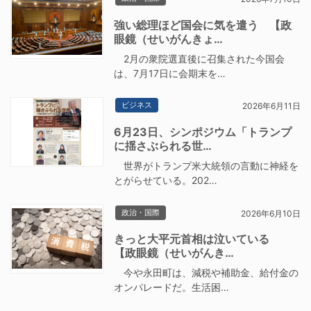
強い総理ほど国会に気を遣う 【政
眼鏡（せいがんきょ…
2月の衆院選直後に召集された今国会
は、7月17日に会期末を…
ビジネス
2026年6月11日
6月23日、シンポジウム「トランプ
に揺さぶられる世…
世界がトランプ米大統領の言動に神経を
とがらせている。202…
政治・国際
2026年6月10日
きっと大平元首相は泣いている
【政眼鏡（せいがんき…
今や永田町は、減税や補助金、給付金の
オンパレードだ。生活困…