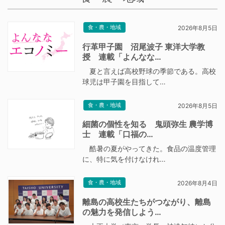
食・農・地域
2026年8月5日
行革甲子園 沼尾波子 東洋大学教
授 連載「よんなな…
夏と言えば高校野球の季節である。高校
球児は甲子園を目指して…
食・農・地域
2026年8月5日
細菌の個性を知る 鬼頭弥生 農学博
士 連載「口福の…
酷暑の夏がやってきた。食品の温度管理
に、特に気を付けなけれ…
食・農・地域
2026年8月4日
離島の高校生たちがつながり、離島
の魅力を発信しよう…