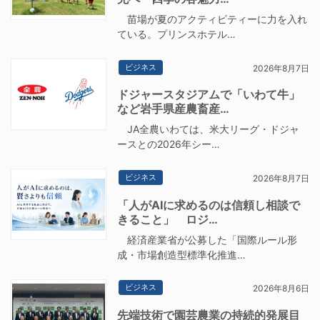
苗場が夏のアクティビティーに力を入れ
ている。プリンスホテル…
ビジネス
2026年8月7日
ドジャースタジアムで「いわて牛」
など岩手県産農畜産…
JA全農いわては、米大リーグ・ドジャ
ースとの2026年シー…
ビジネス
2026年8月7日
「人がAIに求めるのは信頼し相談で
きること」 ロジ…
経済産業省が公募した「国際ルール形
成・市場創造型標準化推進…
ビジネス
2026年8月6日
先端技術で園芸農業の持続的発展目