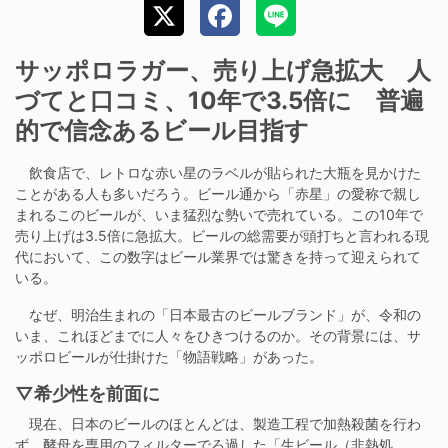
サッポロラガー、売り上げ急拡大 人
づてと口コミ、10年で3.5倍に 普遍
的で信念あるビール目指す
飲食店で、レトロな赤い星のラベルが貼られた大瓶を見かけた
ことがある人も多いだろう。ビール通から「赤星」の愛称で親し
まれるこのビールが、いま猛烈な勢いで売れている。この10年で
売り上げは3.5倍に急拡大。ビールの総需要が頭打ちと言われる現
代において、この数字はビール業界では驚きを持って迎えられて
いる。
なぜ、明治生まれの「日本最古のビールブランド」が、令和の
いま、これほどまでに人々をひきつけるのか。その背景には、サ
ッポロビールが仕掛けた「物語戦略」があった。
▽希少性を前面に
現在、日本のビールのほとんどは、製造工程で加熱殺菌を行わ
ず、酵母を専用のフィルターでろ過した「生ビール（非熱処