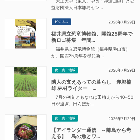
大正大学（東京、学長・神達知純）と公
益財団法人日本離島セン…
ビジネス
2026年7月29日
福井県立恐竜博物館、開館25周年で
新ロゴ募集 年間…
福井県立恐竜博物館（福井県勝山市）
が、開館25周年を機に新…
食・農・地域
2026年7月29日
隣人の支えあっての暮らし 赤堀楠
雄 林材ライター …
7月の初旬ともなれば田植えから40~50
日が過ぎ、田んぼか…
食・農・地域
2026年7月29日
【アイランダー通信 ～離島から考
える】 島の魚とワ…