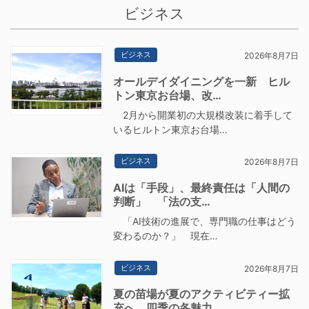
ビジネス
ビジネス
2026年8月7日
オールデイダイニングを一新 ヒル
トン東京お台場、改…
2月から開業初の大規模改装に着手して
いるヒルトン東京お台場…
ビジネス
2026年8月7日
AIは「手段」、最終責任は「人間の
判断」 「法の支…
「AI技術の進展で、専門職の仕事はどう
変わるのか？」 現在…
ビジネス
2026年8月7日
夏の苗場が夏のアクティビティー拡
充へ 四季の各魅力…