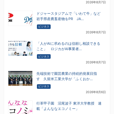
2026年8月7日
ドジャースタジアムで「いわて牛」など
岩手県産農畜産物をPR JA…
ビジネス
2026年8月7日
「人がAIに求めるのは信頼し相談できる
こと」 ロジカがAI事業者…
ビジネス
2026年8月7日
先端技術で園芸農業の持続的発展目指
す 久留米工業大学が「ふくおか…
ビジネス
2026年8月6日
行革甲子園 沼尾波子 東洋大学教授 連
載「よんななエコノミー」