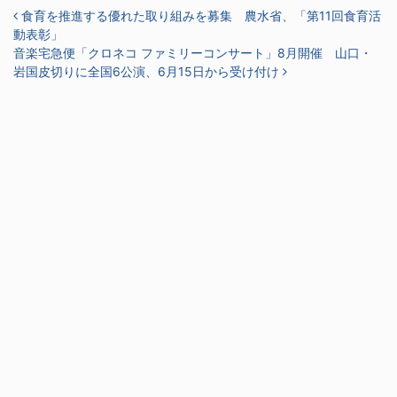
投稿ナビゲーション
食育を推進する優れた取り組みを募集 農水省、「第11回食育活
動表彰」
音楽宅急便「クロネコ ファミリーコンサート」8月開催 山口・
岩国皮切りに全国6公演、6月15日から受け付け