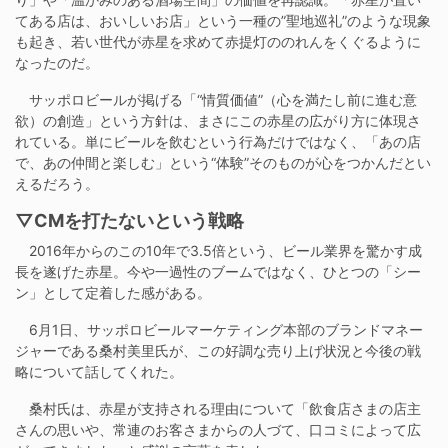
てある店は、おいしいお店」という一種の”聖地巡礼”のような現象
も起き、若い世代が赤星を求めて赤提灯ののれんをくぐるように
なったのだ。
サッポロビールが掲げる「“情質価値”（心を満たし前に進む意
欲）の創造」という方針は、まさにこの赤星の広がり方に体現さ
れている。単にビールを飲むという行為だけではなく、「あの店
で、あの仲間と楽しむ」という“体験”そのものが心をつかんだとい
えるだろう。
▽CMを打たないという戦略
2016年からのこの10年で3.5倍という、ビール業界を驚かす成
長を遂げた赤星。今や一過性のブームではなく、ひとつの「シー
ン」として定着した感がある。
6月1日、サッポロビールマーケティング本部のブランドマネー
ジャーである桑村美里氏が、この好調な売り上げ状況と今後の戦
略について話してくれた。
桑村氏は、赤星が支持される理由について「飲食店さまの店主
さんの思いや、常連のお客さまからの人づて、口コミによって広