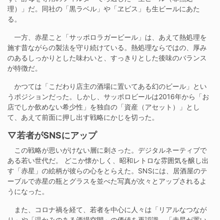
理）」だ。同社の「黒ラベル」や「ヱビス」も生ビールにあた
る。
一方、赤星こと「サッポロラガービール」は、あえて熱処理を
施す昔ながらの製法を守り続けている。熱処理ならではの、厚み
のあるしっかりとした味わいと、すっきりとした後味のバランス
が特徴だ。
かつては「こだわり店主の酒場に置いてある幻のビール」とい
うポジションだった。しかし、サッポロビールは2016年から「お
店でしか飲めない希少性」を独自の「資産（アセット）」とし
て、あえて前面に押し出す戦略にかじを切った。
▽若者がSNSにアップ
この戦略が思いがけない層に刺さった。デジタルネーティブで
ある若い世代だ。 どこか懐かしく、昭和レトロな雰囲気を醸し出
す「赤星」の絵柄が彼らの心をとらえた。SNSには、居酒屋のテ
ーブルで赤星の瓶とグラスを並べた写真が次々とアップされるよ
うになった。
また、コロナ禍を経て、若者を中心に人々は「リアルなつなが
り」や「温かみのある酒場空間」の価値を再認識。「赤星が置い