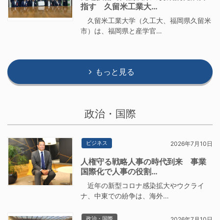
指す 久留米工業大…
久留米工業大学（久工大、福岡県久留米
市）は、福岡県と産学官…
もっと見る
政治・国際
ビジネス
2026年7月10日
人権守る戦略人事の時代到来 事業
国際化で人事の役割…
近年の新型コロナ感染拡大やウクライ
ナ、中東での紛争は、海外…
政治・国際
2026年7月10日