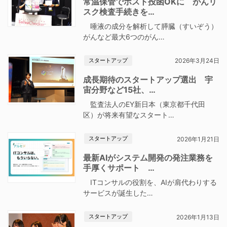
常温保管でポスト投函OKに がんリ
スク検査手続きを…
唾液の成分を解析して膵臓（すいぞう）
がんなど最大6つのがん…
スタートアップ
2026年3月24日
成長期待のスタートアップ選出 宇
宙分野など15社、…
監査法人のEY新日本（東京都千代田
区）が将来有望なスタート…
スタートアップ
2026年1月21日
最新AIがシステム開発の発注業務を
手厚くサポート …
ITコンサルの役割を、AIが肩代わりする
サービスが誕生した…
スタートアップ
2026年1月13日