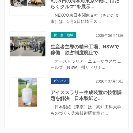
5月3日の浦和対東京V戦に“はた
らくクルマ”を展示…
NEXCO東日本関東支社（さいたま
市）は、5月3日に埼玉ス…
食・農・地域
2025年06月13日
生産者主導の精米工場、NSWで
稼働 独占制度廃止で…
オーストラリア・ニューサウスウェ
ールズ（NSW）州リベリナ…
ビジネス
2026年07月10日
アイススラリー生成装置の技術課
題を解決 日本製紙と…
日本製紙（東京）は、高知工科大学
ものづくり先端技術研究室と…