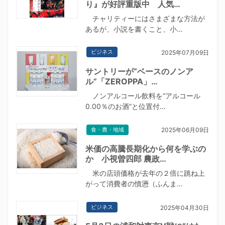
り』が好評重版中 人気…
チャリティーにはさまざまな方法が
あるが、小説を書くこと、小…
ビジネス
2025年07月09日
サントリーが“ベースのノンア
ル”「ZEROPPA」…
ノンアルコール飲料を“アルコール
0.00％のお酒”と位置付…
食・農・地域
2025年06月09日
米価の高騰長期化から何を学ぶの
か 小視曽四郎 農政…
米の店頭価格が去年の２倍に跳ね上
がって消費者の憤懣（ふんま…
ビジネス
2025年04月30日