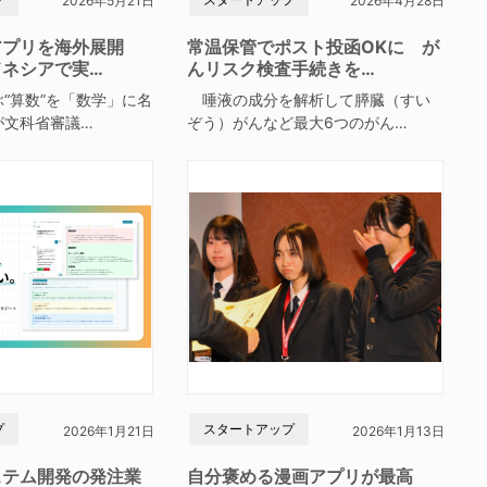
2026年5月21日
2026年4月28日
アプリを海外展開
常温保管でポスト投函OKに が
ドネシアで実…
んリスク検査手続きを…
“算数”を「数学」に名
唾液の成分を解析して膵臓（すい
が文科省審議…
ぞう）がんなど最大6つのがん…
プ
スタートアップ
2026年1月21日
2026年1月13日
ステム開発の発注業
自分褒める漫画アプリが最高