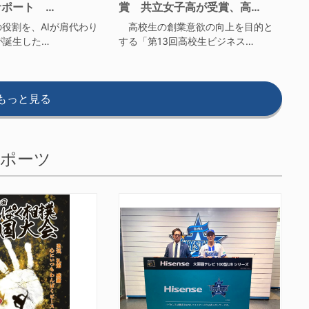
サポート …
賞 共立女子高が受賞、高…
役割を、AIが肩代わり
高校生の創業意欲の向上を目的と
が誕生した…
する「第13回高校生ビジネス…
もっと見る
ポーツ