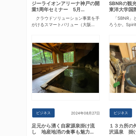
ジーライオンアリーナ神戸の開
SBNRの観
業1周年セミナー 5月…
東洋大学国
クラウドソリューション事業を手
「SBNR」
がけるスマートバリュー（大阪…
ろうか。Spirit
ビジネス
ビジネス
2024年08月27日
足元から湧く自家源泉掛け流
１３カ所の
し 地産地消の食事も魅力…
沢温泉 掛