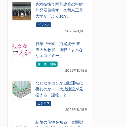
先端技術で園芸農業の持続
的発展目指す 久留米工業
大学が「ふくおか…
ビジネス
2026年8月6日
行革甲子園 沼尾波子 東
洋大学教授 連載「よんな
なエコノミー」
食・農・地域
2026年8月5日
なぜゼネコンが自動運転に
挑むのか――大成建設が見
据える「建物」と…
ビジネス
2026年8月5日
細菌の個性を知る 鬼頭弥