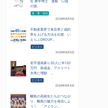
生 農学博士 連載「口福
の源」
食・農・地域
2026年8月5日
不動産業界で来店率と成約
率を上げる方法を伝授 い
えらぶGROUP…
ビジネス
2026年8月5日
若手漫画家ら30人に年120
万円 助成金、アスリート
水準に増額 …
ビジネス
2026年8月4日
離島の高校生たちがつなが
り、離島の魅力を発信しよ
う！ 「アイラン…