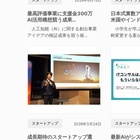
2026年6月15日
最高評価事業に支援金300万
日本式算数
AI活用構想競う成果…
米国やイン
人工知能（AI）に関する創出事業
小学生が学ぶ
アイデアの検証成果を競う催…
称変更する案
スタートアップ
スタートアッ
2026年3月24日
成長期待のスタートアップ選
最新AIがシ