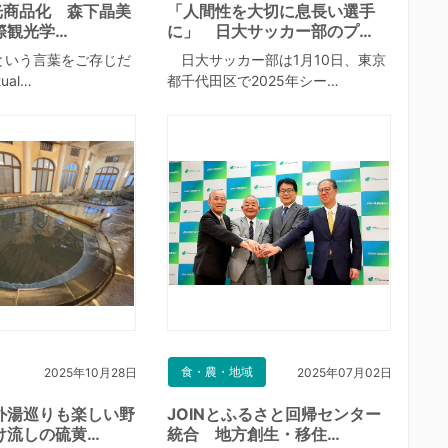
光商品化 森下晶美
「人間性を大切に息長い選手
際観光学…
に」 日大サッカー部のプ…
という言葉をご存じだ
日大サッカー部は1月10日、東京
ual…
都千代田区で2025年シー…
食・農・地域
2025年10月28日
2025年07月02日
外湯巡りも楽しい野
JOINとふるさと回帰センター
け流しの硫黄…
統合 地方創生・移住…