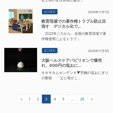
ビジネス
2025年11月7日
教育現場での著作権トラブル防止目
指す デジタル化で…
2022年ごろから、全国の教育現場で著
作権侵害によるトラブ…
ビジネス
2025年11月5日
大阪ヘルスケアパビリオンで爆売
れ、600円の塩おに…
オオサカムセンデンキ▼究極の塩おにぎり
の開発 「父と母がこ…
«
前へ
1
2
3
4
5
…
25
»
次へ