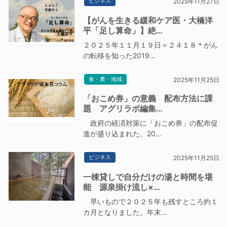
ビジネス
2025年11月27日
【がんを生きる緩和ケア医・大橋洋
平「足し算命」】絶…
２０２５年１１月１９日＝２４１８＊がん
の転移を知った2019…
食・農・地域
2025年11月25日
「おこめ券」の意義 配布方法に課
題 アグリラボ編集…
政府の経済対策に「おこめ券」の配布促
進が盛り込まれた。20…
ビジネス
2025年11月25日
一棟貸しで自分だけの湯と時間を堪
能 源泉掛け流し×…
早いもので２０２５年も残すところ約１
カ月となりました。年末…