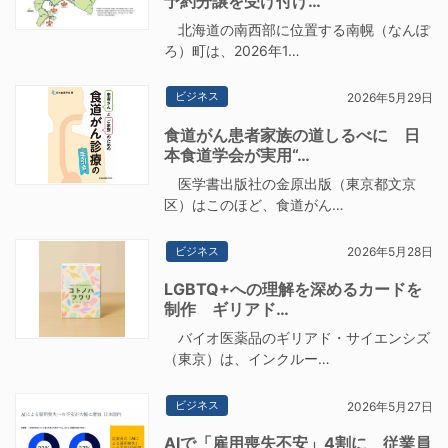
予約分譲を受け付け…
北海道の南西部に位置する南幌（なんぽ
ろ）町は、2026年1…
ビジネス
2026年5月29日
食道がん患者家族の道しるべに 日
本食道学会が実用“…
医学書出版社の金原出版（東京都文京
区）はこのほど、食道がん…
ビジネス
2026年5月28日
LGBTQ+への理解を深めるカードを
制作 ギリアド…
バイオ医薬品のギリアド・サイエンシズ
（東京）は、インクルー…
ビジネス
2026年5月27日
AIで「雇用喪失不安」4割に 従業員