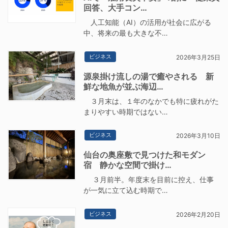
回答、大手コン…
人工知能（AI）の活用が社会に広がる
中、将来の最も大きな不…
ビジネス
2026年3月25日
源泉掛け流しの湯で癒やされる 新
鮮な地魚が並ぶ海辺…
３月末は、１年のなかでも特に疲れがた
まりやすい時期ではない…
ビジネス
2026年3月10日
仙台の奥座敷で見つけた和モダン
宿 静かな空間で掛け…
３月前半。年度末を目前に控え、仕事
が一気に立て込む時期で…
ビジネス
2026年2月20日