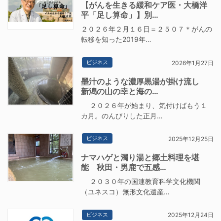
【がんを生きる緩和ケア医・大橋洋
平「足し算命」】別…
２０２６年２月１６日＝２５０７＊がんの
転移を知った2019年…
ビジネス
2026年1月27日
墨汁のような濃厚黒湯が掛け流し
新潟の山の幸と海の…
２０２６年が始まり、気付けばもう１
カ月。のんびりした正月…
ビジネス
2025年12月25日
ナマハゲと濁り湯と郷土料理を堪
能 秋田・男鹿で五感…
２０３０年の国連教育科学文化機関
（ユネスコ）無形文化遺産…
ビジネス
2025年12月24日