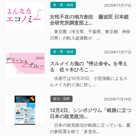
食・農・地域
2025年11月17日
女性不在の地方創生 藤波匠 日本総
合研究所調査部上…
東京圏（埼玉県、千葉県、東京都、神奈
川県）の転入超過数が、…
食・農・地域
2025年11月17日
スルメイカ漁の〝停止命令〟を考え
る 佐々木ひろこ …
水産庁は10月31日、小型漁船によるス
ルメイカ釣り漁に対し…
政治・国際
2025年11月14日
12月2日、シンポジウム「岐路に立つ
日本の政党政治…
日本の政党政治が岐路に立っている。夏
の参院選を経て「多党化…