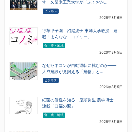
す 久留米工業大学が「ふくおか…
ビジネス
2026年8月6日
行革甲子園 沼尾波子 東洋大学教授 連
載「よんななエコノミー」
食・農・地域
2026年8月5日
なぜゼネコンが自動運転に挑むのか――
大成建設が見据える「建物」と…
ビジネス
2026年8月5日
細菌の個性を知る 鬼頭弥生 農学博士
連載「口福の源」
食・農・地域
2026年8月5日