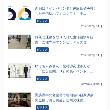
新宿は「インバウンドと体験価値を軸と
した発信型ハブ」にシフト 不…
ビジネス
2026年7月31日
抹茶と運動を取り入れた生活習慣を提
案 女性専用マシンピラティス専…
ビジネス
2026年7月31日
ゆうちゃみさん、松村沙友理さんが
「『防災旧聞』刊行発表イベント」…
ビジネス
2026年7月30日
諏訪湖畔の老舗宿で琥珀色の自家源泉
完全掛け流し風呂と信州の味覚…
ビジネス