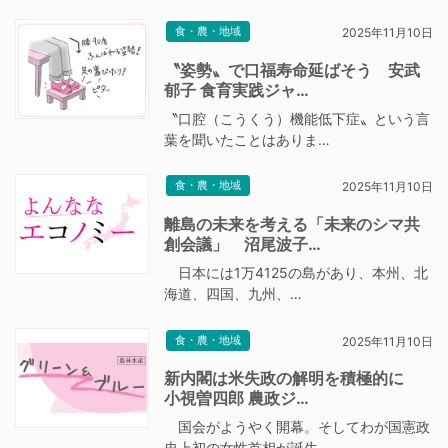
食・農・地域
2025年11月10日
〝姿勢〟で口福寿命延ばそう 安武
郁子 食育実践ジャ…
〝口腔（こうくう）機能低下症〟という言
葉を聞いたことはありま…
食・農・地域
2025年11月10日
離島の未来を考える「未来のシマ共
創会議」 沼尾波子…
日本には1万4125の島があり、本州、北
海道、四国、九州、…
食・農・地域
2025年11月10日
新内閣は米失政の解明を積極的に
小視曽四郎 農政ジ…
国会がようやく開幕。そしてわが国憲政
史上初の女性首相が誕生…