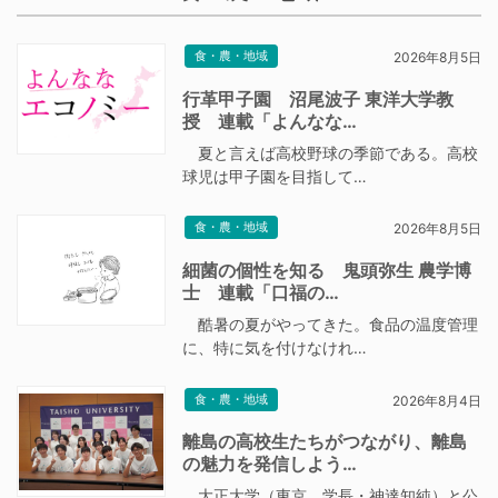
食・農・地域
2026年8月5日
行革甲子園 沼尾波子 東洋大学教
授 連載「よんなな…
夏と言えば高校野球の季節である。高校
球児は甲子園を目指して…
食・農・地域
2026年8月5日
細菌の個性を知る 鬼頭弥生 農学博
士 連載「口福の…
酷暑の夏がやってきた。食品の温度管理
に、特に気を付けなけれ…
食・農・地域
2026年8月4日
離島の高校生たちがつながり、離島
の魅力を発信しよう…
大正大学（東京、学長・神達知純）と公