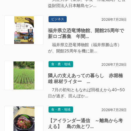
益財団法人日本離島セン…
ビジネス
2026年7月29日
福井県立恐竜博物館、開館25周年で
新ロゴ募集 年間…
福井県立恐竜博物館（福井県勝山市）
が、開館25周年を機に新…
食・農・地域
2026年7月29日
隣人の支えあっての暮らし 赤堀楠
雄 林材ライター …
7月の初旬ともなれば田植えから40~50
日が過ぎ、田んぼか…
食・農・地域
2026年7月29日
【アイランダー通信 ～離島から考
える】 島の魚とワ…