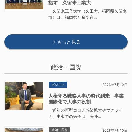
指す 久留米工業大…
久留米工業大学（久工大、福岡県久留米
市）は、福岡県と産学官…
もっと見る
政治・国際
ビジネス
2026年7月10日
人権守る戦略人事の時代到来 事業
国際化で人事の役割…
近年の新型コロナ感染拡大やウクライ
ナ、中東での紛争は、海外…
政治・国際
2026年7月10日