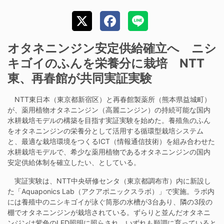
オタネニンジン安定供給確立へ ニシ
キゴイのふんを栄養分に栽培 NTT
東、再春館が共同実証実験
NTT東日本（東京都新宿区）と再春館製薬所（熊本県益城町）
が、薬用植物オタネニンジン（高麗ニンジン）の持続可能な国内
水耕栽培モデルの構築を目指す実証実験を始めた。養殖魚のふん
をオタネニンジンの栄養分として活用する循環型栽培システム
と、最適な栽培環境をつくるICT（情報通信技術）を組み合わせた
水耕栽培モデルで、希少な薬用植物であるオタネニンジンの国内
安定供給体制を確立したい、としている。
実証実験は、NTT中央研修センタ（東京都調布市）内に新設し
た「Aquaponics Lab（アクアポニックスラボ）」で実施。ラボ内
には養殖中のニシキゴイが泳ぐ筒形の水槽が3台あり、隣の3段の
棚でオタネニンジンが栽培されている。ずらりと並んだオタネニ
ンジンは紫色のLED照明に照らされ、いずれも順調に育っていると