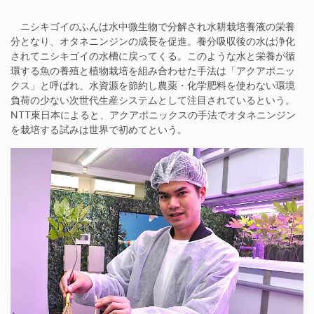
ニシキゴイのふんは水中微生物で分解され水耕栽培養液の栄養
分となり、オタネニンジンの成長を促進。養分吸収後の水は浄化
されてニシキゴイの水槽に戻ってくる。このような水と栄養が循
環する魚の養殖と植物栽培を組み合わせた手法は「アクアポニッ
クス」と呼ばれ、水資源を節約し農薬・化学肥料を使わない環境
負荷の少ない次世代生産システムとして注目されているという。
NTT東日本によると、アクアポニックスの手法でオタネニンジン
を栽培する試みは世界で初めてという。