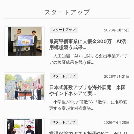
スタートアップ
スタートアップ
2026年6月15日
最高評価事業に支援金300万 AI活
用構想競う成果…
人工知能（AI）に関する創出事業アイデ
アの検証成果を競う催…
スタートアップ
2026年5月21日
日本式算数アプリを海外展開 米国
やインドネシアで実…
小学生が学ぶ“算数”を「数学」に名称変
更する案が文科省審議…
スタートアップ
2026年4月28日
常温保管でポスト投函OKに がんリ