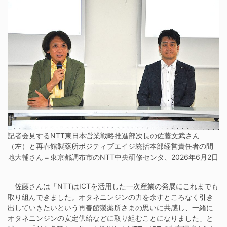
記者会見するNTT東日本営業戦略推進部次長の佐藤文武さん
（左）と再春館製薬所ポジティブエイジ統括本部経営責任者の間
地大輔さん＝東京都調布市のNTT中央研修センタ、2026年6月2日
佐藤さんは「NTTはICTを活用した一次産業の発展にこれまでも
取り組んできました。オタネニンジンの力を余すところなく引き
出していきたいという再春館製薬所さまの思いに共感し、一緒に
オタネニンジンの安定供給などに取り組むことになりました」と