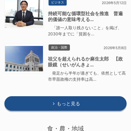
ビジネス
2026年5月12日
持続可能な循環型社会を推進 普遍
的価値の意味考える…
「誰一人取り残さないこと」を掲げ、
2030年までに「貧困を…
政治・国際
2026年5月8日
祖父を超えられるか麻生太郎 【政
眼鏡（せいがんきょ…
発足から半年が過ぎても、依然として高
市早苗政権の支持率は高…
もっと見る
食・農・地域