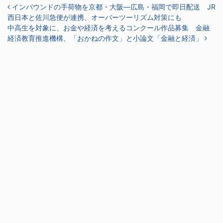
投稿ナビゲーション
インバウンドの手荷物を京都・大阪―広島・福岡で即日配送 JR
西日本と佐川急便が連携、オーバーツーリズム対策にも
中高生を対象に、お金や経済を考えるコンクール作品募集 金融
経済教育推進機構、「おかねの作文」と小論文「金融と経済」