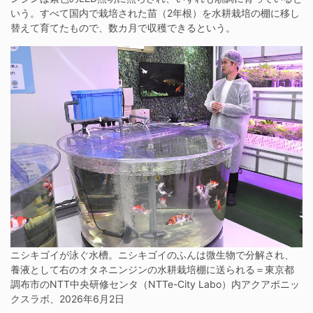
いう。すべて国内で栽培された苗（2年根）を水耕栽培の棚に移し
替えて育てたもので、数カ月で収穫できるという。
ニシキゴイが泳ぐ水槽。ニシキゴイのふんは微生物で分解され、
養液として右のオタネニンジンの水耕栽培棚に送られる＝東京都
調布市のNTT中央研修センタ（NTTe-City Labo）内アクアポニッ
クスラボ、2026年6月2日