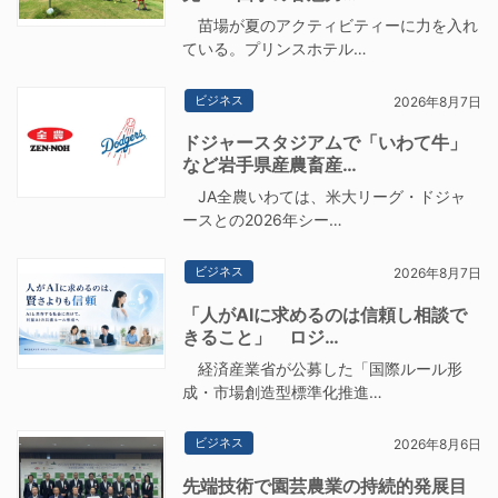
苗場が夏のアクティビティーに力を入れ
ている。プリンスホテル…
ビジネス
2026年8月7日
ドジャースタジアムで「いわて牛」
など岩手県産農畜産…
JA全農いわては、米大リーグ・ドジャ
ースとの2026年シー…
ビジネス
2026年8月7日
「人がAIに求めるのは信頼し相談で
きること」 ロジ…
経済産業省が公募した「国際ルール形
成・市場創造型標準化推進…
ビジネス
2026年8月6日
先端技術で園芸農業の持続的発展目