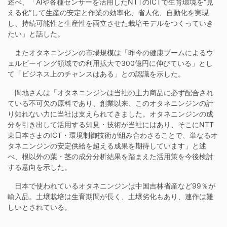
述べ、「AIや各種センサーを活用したNTTのICTで生育環境を“見
える化”して生産の安定と作業の効率化、省人化、自動化を実現
し、持続可能性と生産性を両立させた栽培モデルをつくっていき
たい」と話した。
またオタネニンジンの市場規模は「昨今の健康ブームによるウ
ェルビーイング領域での利用拡大で300億円に伸びている」とし
て「ビジネス上のチャンスはある」との認識を示した。
間地さんは「オタネニンジンは当社の主力商品に必ず配合され
ている不可欠の原料であり、創業以来、このオタネニンジンの計
り知れない力に当社は支えられてきました。オタネニンジンの成
分を引き出して活用する知見・技術が当社にはあり、そこにNTT
東日本さまのICT・環境制御技術が組み合わさることで、単なるオ
タネニンジンの安定供給を超える成果を期待しています」と述
べ、根以外の葉・茎の成分分析結果を踏まえた活用策を今後検討
する意向を示した。
日本で使われているオタネニンジンは中国吉林省産など99％が
輸入品。土壌栽培は生育期間が長く、土壌劣化もあり、連作は難
しいとされている。