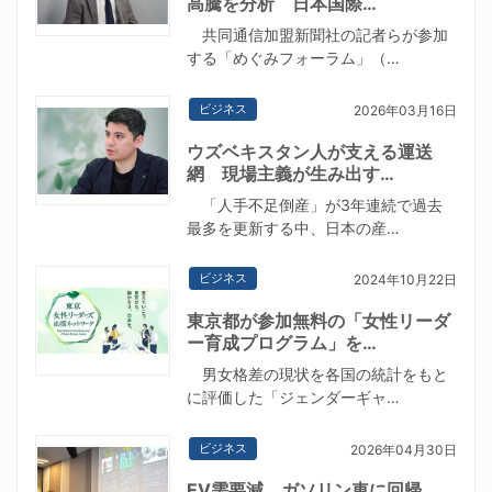
高騰を分析 日本国際…
共同通信加盟新聞社の記者らが参加
する「めぐみフォーラム」（…
ビジネス
2026年03月16日
ウズベキスタン人が支える運送
網 現場主義が生み出す…
「人手不足倒産」が3年連続で過去
最多を更新する中、日本の産…
ビジネス
2024年10月22日
東京都が参加無料の「女性リーダ
ー育成プログラム」を…
男女格差の現状を各国の統計をもと
に評価した「ジェンダーギャ…
ビジネス
2026年04月30日
EV需要減、ガソリン車に回帰