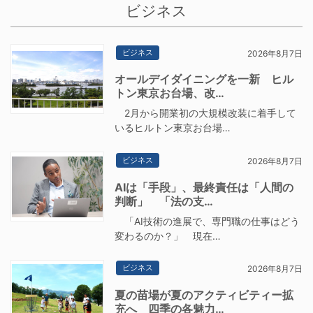
ビジネス
ビジネス
2026年8月7日
オールデイダイニングを一新 ヒル
トン東京お台場、改…
2月から開業初の大規模改装に着手して
いるヒルトン東京お台場…
ビジネス
2026年8月7日
AIは「手段」、最終責任は「人間の
判断」 「法の支…
「AI技術の進展で、専門職の仕事はどう
変わるのか？」 現在…
ビジネス
2026年8月7日
夏の苗場が夏のアクティビティー拡
充へ 四季の各魅力…