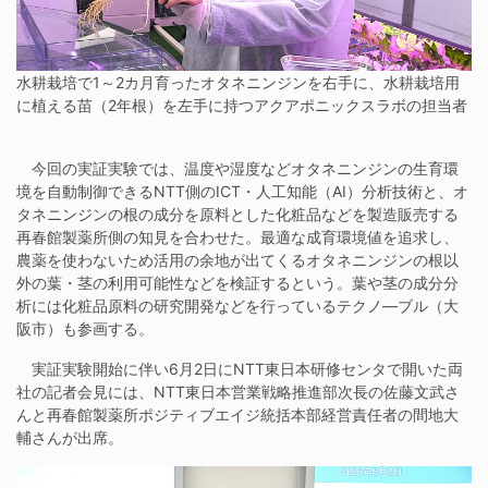
水耕栽培で1～2カ月育ったオタネニンジンを右手に、水耕栽培用
に植える苗（2年根）を左手に持つアクアポニックスラボの担当者
今回の実証実験では、温度や湿度などオタネニンジンの生育環
境を自動制御できるNTT側のICT・人工知能（AI）分析技術と、オ
タネニンジンの根の成分を原料とした化粧品などを製造販売する
再春館製薬所側の知見を合わせた。最適な成育環境値を追求し、
農薬を使わないため活用の余地が出てくるオタネニンジンの根以
外の葉・茎の利用可能性などを検証するという。葉や茎の成分分
析には化粧品原料の研究開発などを行っているテクノ―ブル（大
阪市）も参画する。
実証実験開始に伴い6月2日にNTT東日本研修センタで開いた両
社の記者会見には、NTT東日本営業戦略推進部次長の佐藤文武さ
んと再春館製薬所ポジティブエイジ統括本部経営責任者の間地大
輔さんが出席。