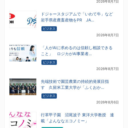
2026年8月7日
ドジャースタジアムで「いわて牛」など
岩手県産農畜産物をPR JA…
ビジネス
2026年8月7日
「人がAIに求めるのは信頼し相談できる
こと」 ロジカがAI事業者…
ビジネス
2026年8月7日
先端技術で園芸農業の持続的発展目指
す 久留米工業大学が「ふくおか…
ビジネス
2026年8月6日
行革甲子園 沼尾波子 東洋大学教授 連
載「よんななエコノミー」