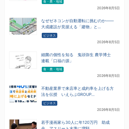
食・農・地域
2026年8月5日
なぜゼネコンが自動運転に挑むのか――
大成建設が見据える「建物」と…
ビジネス
2026年8月5日
細菌の個性を知る 鬼頭弥生 農学博士
連載「口福の源」
食・農・地域
2026年8月5日
不動産業界で来店率と成約率を上げる方
法を伝授 いえらぶGROUP…
ビジネス
2026年8月5日
若手漫画家ら30人に年120万円 助成
金、アスリート水準に増額 …