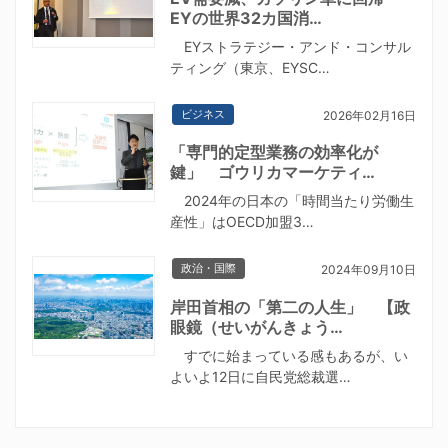
EYの世界32カ国消…
EYストラテジー・アンド・コンサル
ティング（東京、EYSC…
ビジネス
2026年02月16日
「専門的定型業務の効率化が
鍵」 ゴウリカマーケティ…
2024年の日本の「時間当たり労働生
産性」はOECD加盟3…
政治・国際
2024年09月10日
岸田首相の「第二の人生」 【政
眼鏡（せいがんきょう…
すでに始まっている感もあるが、い
よいよ12日に自民党総裁選…