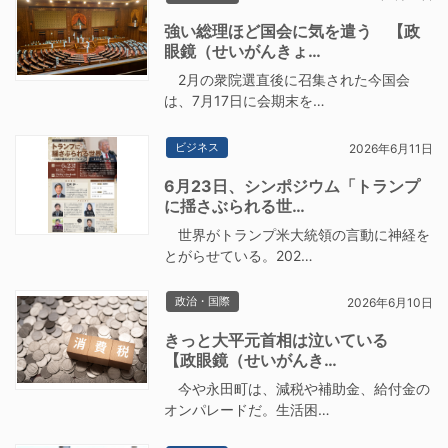
強い総理ほど国会に気を遣う 【政
眼鏡（せいがんきょ…
2月の衆院選直後に召集された今国会
は、7月17日に会期末を…
ビジネス
2026年6月11日
6月23日、シンポジウム「トランプ
に揺さぶられる世…
世界がトランプ米大統領の言動に神経を
とがらせている。202…
政治・国際
2026年6月10日
きっと大平元首相は泣いている
【政眼鏡（せいがんき…
今や永田町は、減税や補助金、給付金の
オンパレードだ。生活困…