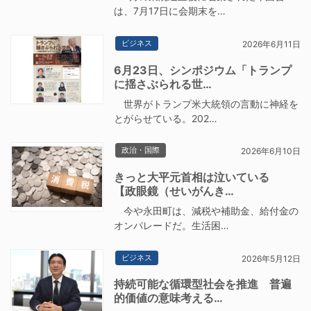
は、7月17日に会期末を…
ビジネス
2026年6月11日
6月23日、シンポジウム「トランプ
に揺さぶられる世…
世界がトランプ米大統領の言動に神経を
とがらせている。202…
政治・国際
2026年6月10日
きっと大平元首相は泣いている
【政眼鏡（せいがんき…
今や永田町は、減税や補助金、給付金の
オンパレードだ。生活困…
ビジネス
2026年5月12日
持続可能な循環型社会を推進 普遍
的価値の意味考える…