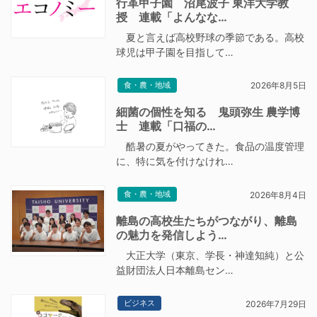
行革甲子園 沼尾波子 東洋大学教
授 連載「よんなな…
夏と言えば高校野球の季節である。高校
球児は甲子園を目指して…
食・農・地域
2026年8月5日
細菌の個性を知る 鬼頭弥生 農学博
士 連載「口福の…
酷暑の夏がやってきた。食品の温度管理
に、特に気を付けなけれ…
食・農・地域
2026年8月4日
離島の高校生たちがつながり、離島
の魅力を発信しよう…
大正大学（東京、学長・神達知純）と公
益財団法人日本離島セン…
ビジネス
2026年7月29日