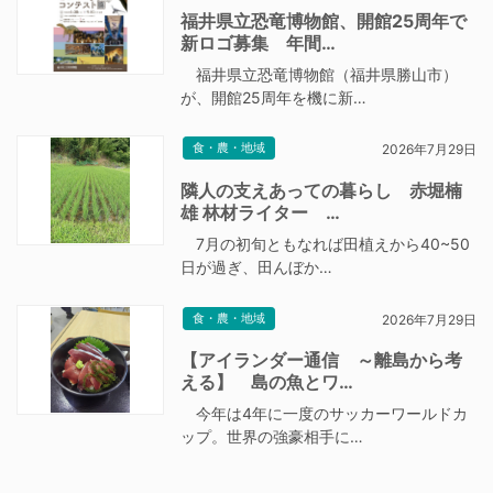
福井県立恐竜博物館、開館25周年で
新ロゴ募集 年間…
福井県立恐竜博物館（福井県勝山市）
が、開館25周年を機に新…
食・農・地域
2026年7月29日
隣人の支えあっての暮らし 赤堀楠
雄 林材ライター …
7月の初旬ともなれば田植えから40~50
日が過ぎ、田んぼか…
食・農・地域
2026年7月29日
【アイランダー通信 ～離島から考
える】 島の魚とワ…
今年は4年に一度のサッカーワールドカ
ップ。世界の強豪相手に…