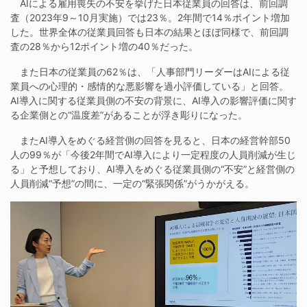
AIによる雇用喪失の不安を挙げた日本従業員の回答は、前回調
査（2023年9～10月実施）では23％。2年間で14％ポイント増加
した。世界全体の従業員回答も日本の結果とほぼ同様で、前回調
査の28％から12ポイント増の40％だった。
また日本の従業員の62％は、「人事部門リーダーはAIによる従
業員への心理的・感情的な悪影響を過小評価している」と回答。
AI導入に関する従業員側の不安の背景に、AI導入の影響評価に関す
る企業側との“温度差”があることが浮き彫りになった。
またAI導入をめぐる経営側の回答を見ると、日本の経営幹部50
人の99％が「今後2年間でAI導入により一定程度の人員削減が生じ
る」と予想しており、AI導入をめぐる従業員側の“不安”と経営側の
人員削減“予想”の間に、一定の“緊張関係”がうかがえる。