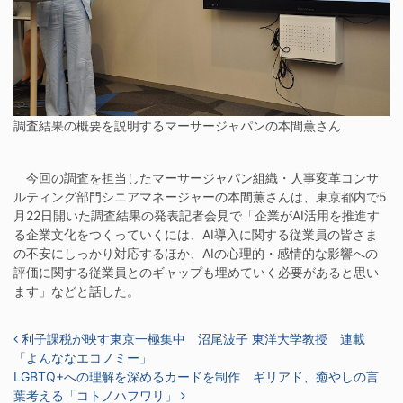
調査結果の概要を説明するマーサージャパンの本間薫さん
今回の調査を担当したマーサージャパン組織・人事変革コンサ
ルティング部門シニアマネージャーの本間薫さんは、東京都内で5
月22日開いた調査結果の発表記者会見で「企業がAI活用を推進す
る企業文化をつくっていくには、AI導入に関する従業員の皆さま
の不安にしっかり対応するほか、AIの心理的・感情的な影響への
評価に関する従業員とのギャップも埋めていく必要があると思い
ます」などと話した。
投稿ナビゲーション
利子課税が映す東京一極集中 沼尾波子 東洋大学教授 連載
「よんななエコノミー」
LGBTQ+への理解を深めるカードを制作 ギリアド、癒やしの言
葉考える「コトノハフワリ」