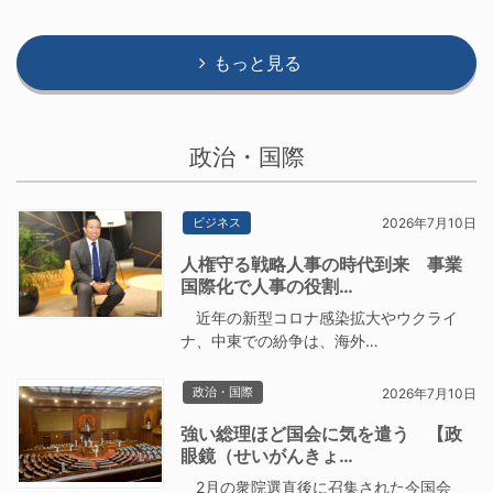
もっと見る
政治・国際
ビジネス
2026年7月10日
人権守る戦略人事の時代到来 事業
国際化で人事の役割…
近年の新型コロナ感染拡大やウクライ
ナ、中東での紛争は、海外…
政治・国際
2026年7月10日
強い総理ほど国会に気を遣う 【政
眼鏡（せいがんきょ…
2月の衆院選直後に召集された今国会