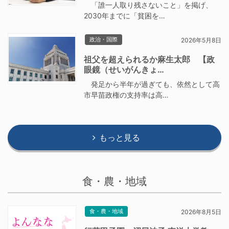
「誰一人取り残さないこと」を掲げ、
2030年までに「貧困を…
政治・国際
2026年5月8日
祖父を超えられるか麻生太郎 【政
眼鏡（せいがんきょ…
発足から半年が過ぎても、依然として高
市早苗政権の支持率は高…
もっと見る
食・農・地域
食・農・地域
2026年8月5日