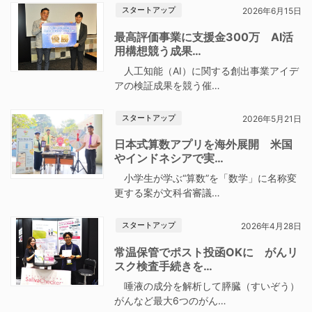
スタートアップ
2026年6月15日
最高評価事業に支援金300万 AI活
用構想競う成果…
人工知能（AI）に関する創出事業アイデ
アの検証成果を競う催…
スタートアップ
2026年5月21日
日本式算数アプリを海外展開 米国
やインドネシアで実…
小学生が学ぶ“算数”を「数学」に名称変
更する案が文科省審議…
スタートアップ
2026年4月28日
常温保管でポスト投函OKに がんリ
スク検査手続きを…
唾液の成分を解析して膵臓（すいぞう）
がんなど最大6つのがん…