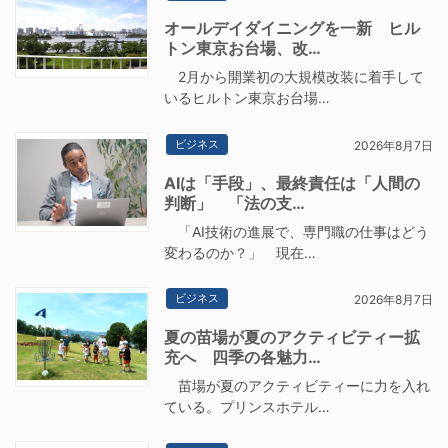
オールデイダイニングを一新 ヒル
トン東京お台場、改…
2月から開業初の大規模改装に着手して
いるヒルトン東京お台場…
ビジネス
2026年8月7日
AIは「手段」、最終責任は「人間の
判断」 「法の支…
「AI技術の進展で、専門職の仕事はどう
変わるのか？」 現在…
ビジネス
2026年8月7日
夏の苗場が夏のアクティビティー拡
充へ 四季の各魅力…
苗場が夏のアクティビティーに力を入れ
ている。プリンスホテル…