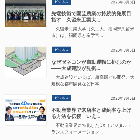
ビジネス
2026年8月6日
先端技術で園芸農業の持続的発展目
指す 久留米工業大…
久留米工業大学（久工大、福岡県久留米
市）は、福岡県と産学官…
ビジネス
2026年8月5日
なぜゼネコンが自動運転に挑むのか
――大成建設が見据…
大成建設といえば、超高層ビル開発、大
規模な都市開発など日本…
ビジネス
2026年8月5日
不動産業界で来店率と成約率を上げ
る方法を伝授 いえ…
不動産業界に特化したDX（デジタルト
ランスフォーメーション…