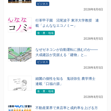
ビジネス
2026年8月6日
行革甲子園 沼尾波子 東洋大学教授 連
載「よんななエコノミー」
食・農・地域
2026年8月5日
なぜゼネコンが自動運転に挑むのか――
大成建設が見据える「建物」と…
ビジネス
2026年8月5日
細菌の個性を知る 鬼頭弥生 農学博士
連載「口福の源」
食・農・地域
2026年8月5日
不動産業界で来店率と成約率を上げる方