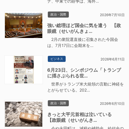
ナ、中東での紛争は、海外…
政治・国際
2026年7月10日
強い総理ほど国会に気を遣う 【政
眼鏡（せいがんきょ…
2月の衆院選直後に召集された今国会
は、7月17日に会期末を…
ビジネス
2026年6月11日
6月23日、シンポジウム「トランプ
に揺さぶられる世…
世界がトランプ米大統領の言動に神経を
とがらせている。202…
政治・国際
2026年6月10日
きっと大平元首相は泣いている
【政眼鏡（せいがんき…
今や永田町は、減税や補助金、給付金の