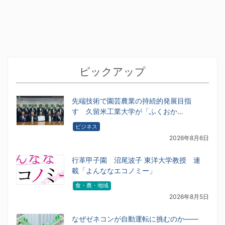
ピックアップ
先端技術で園芸農業の持続的発展目指
す 久留米工業大学が「ふくおか…
ビジネス
2026年8月6日
行革甲子園 沼尾波子 東洋大学教授 連
載「よんななエコノミー」
食・農・地域
2026年8月5日
なぜゼネコンが自動運転に挑むのか――