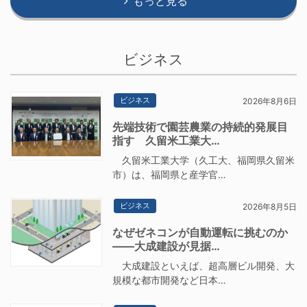
もっと見る
ビジネス
ビジネス
2026年8月6日
先端技術で園芸農業の持続的発展目
指す 久留米工業大…
久留米工業大学（久工大、福岡県久留米
市）は、福岡県と産学官…
ビジネス
2026年8月5日
なぜゼネコンが自動運転に挑むのか
――大成建設が見据…
大成建設といえば、超高層ビル開発、大
規模な都市開発など日本…