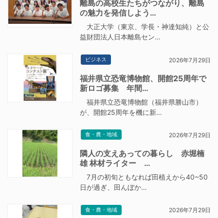
離島の高校生たちがつながり、離島
の魅力を発信しよう…
大正大学（東京、学長・神達知純）と公
益財団法人日本離島セン…
ビジネス
2026年7月29日
福井県立恐竜博物館、開館25周年で
新ロゴ募集 年間…
福井県立恐竜博物館（福井県勝山市）
が、開館25周年を機に新…
食・農・地域
2026年7月29日
隣人の支えあっての暮らし 赤堀楠
雄 林材ライター …
7月の初旬ともなれば田植えから40~50
日が過ぎ、田んぼか…
食・農・地域
2026年7月29日