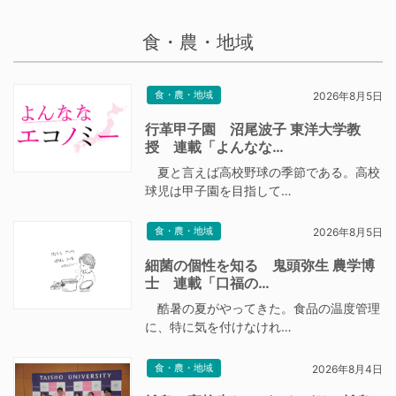
食・農・地域
食・農・地域
2026年8月5日
行革甲子園 沼尾波子 東洋大学教
授 連載「よんなな…
夏と言えば高校野球の季節である。高校
球児は甲子園を目指して…
食・農・地域
2026年8月5日
細菌の個性を知る 鬼頭弥生 農学博
士 連載「口福の…
酷暑の夏がやってきた。食品の温度管理
に、特に気を付けなけれ…
食・農・地域
2026年8月4日