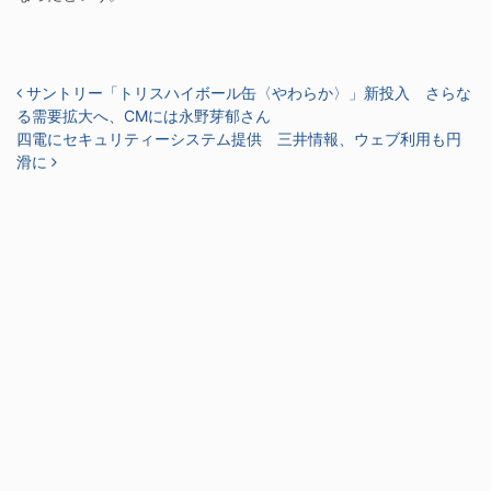
投稿ナビゲーション
サントリー「トリスハイボール缶〈やわらか〉」新投入 さらな
る需要拡大へ、CMには永野芽郁さん
四電にセキュリティーシステム提供 三井情報、ウェブ利用も円
滑に