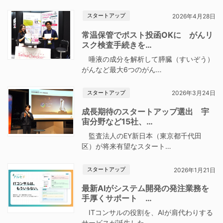
スタートアップ
2026年4月28日
常温保管でポスト投函OKに がんリ
スク検査手続きを…
唾液の成分を解析して膵臓（すいぞう）
がんなど最大6つのがん…
スタートアップ
2026年3月24日
成長期待のスタートアップ選出 宇
宙分野など15社、…
監査法人のEY新日本（東京都千代田
区）が将来有望なスタート…
スタートアップ
2026年1月21日
最新AIがシステム開発の発注業務を
手厚くサポート …
ITコンサルの役割を、AIが肩代わりする
サービスが誕生した…