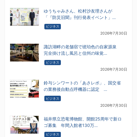
ゆうちゃみさん、松村沙友理さんが
「『防災旧聞』刊行発表イベント」…
ビジネス
2026年7月30日
諏訪湖畔の老舗宿で琥珀色の自家源泉
完全掛け流し風呂と信州の味覚…
ビジネス
2026年7月30日
鈴与シンワートの「あさレポ」、国交省
の業務後自動点呼機器に認定 …
ビジネス
2026年7月30日
福井県立恐竜博物館、開館25周年で新ロ
ゴ募集 年間入館者130万…
ビジネス