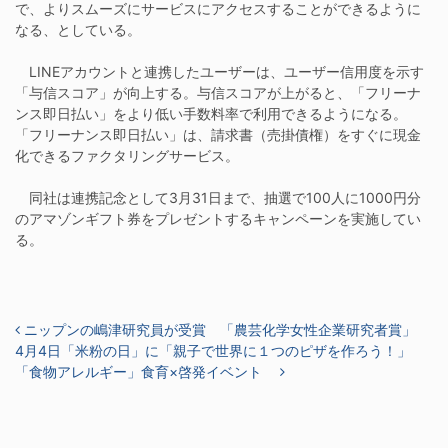
で、よりスムーズにサービスにアクセスすることができるように
なる、としている。
LINEアカウントと連携したユーザーは、ユーザー信用度を示す
「与信スコア」が向上する。与信スコアが上がると、「フリーナ
ンス即日払い」をより低い手数料率で利用できるようになる。
「フリーナンス即日払い」は、請求書（売掛債権）をすぐに現金
化できるファクタリングサービス。
同社は連携記念として3月31日まで、抽選で100人に1000円分
のアマゾンギフト券をプレゼントするキャンペーンを実施してい
る。
投稿ナビゲーション
ニップンの嶋津研究員が受賞 「農芸化学女性企業研究者賞」
4月4日「米粉の日」に「親子で世界に１つのピザを作ろう！」
「食物アレルギー」食育×啓発イベント