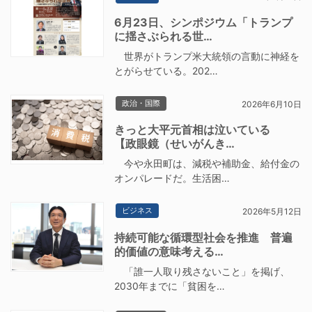
6月23日、シンポジウム「トランプ
に揺さぶられる世…
世界がトランプ米大統領の言動に神経を
とがらせている。202…
政治・国際
2026年6月10日
きっと大平元首相は泣いている
【政眼鏡（せいがんき…
今や永田町は、減税や補助金、給付金の
オンパレードだ。生活困…
ビジネス
2026年5月12日
持続可能な循環型社会を推進 普遍
的価値の意味考える…
「誰一人取り残さないこと」を掲げ、
2030年までに「貧困を…