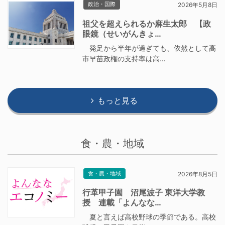
政治・国際
2026年5月8日
祖父を超えられるか麻生太郎 【政
眼鏡（せいがんきょ…
発足から半年が過ぎても、依然として高
市早苗政権の支持率は高…
もっと見る
食・農・地域
食・農・地域
2026年8月5日
行革甲子園 沼尾波子 東洋大学教
授 連載「よんなな…
夏と言えば高校野球の季節である。高校