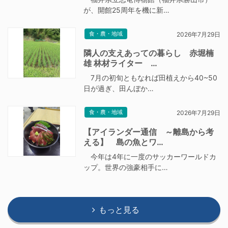
が、開館25周年を機に新…
食・農・地域
2026年7月29日
隣人の支えあっての暮らし 赤堀楠
雄 林材ライター …
7月の初旬ともなれば田植えから40~50
日が過ぎ、田んぼか…
食・農・地域
2026年7月29日
【アイランダー通信 ～離島から考
える】 島の魚とワ…
今年は4年に一度のサッカーワールドカ
ップ。世界の強豪相手に…
もっと見る