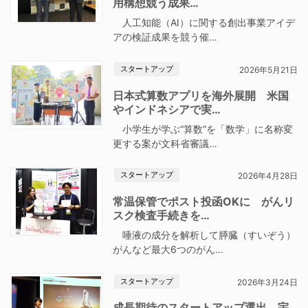
用構想競う成果…
人工知能（AI）に関する創出事業アイデ
アの検証成果を競う催…
スタートアップ
2026年5月21日
日本式算数アプリを海外展開 米国
やインドネシアで実…
小学生が学ぶ“算数”を「数学」に名称変
更する案が文科省審議…
スタートアップ
2026年4月28日
常温保管でポスト投函OKに がんリ
スク検査手続きを…
唾液の成分を解析して膵臓（すいぞう）
がんなど最大6つのがん…
スタートアップ
2026年3月24日
成長期待のスタートアップ選出 宇