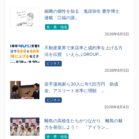
細菌の個性を知る 鬼頭弥生 農学博士
連載「口福の源」
食・農・地域
2026年8月5日
不動産業界で来店率と成約率を上げる方
法を伝授 いえらぶGROUP…
ビジネス
2026年8月5日
若手漫画家ら30人に年120万円 助成
金、アスリート水準に増額 …
ビジネス
2026年8月4日
離島の高校生たちがつながり、離島の魅
力を発信しよう！ 「アイラン…
食・農・地域