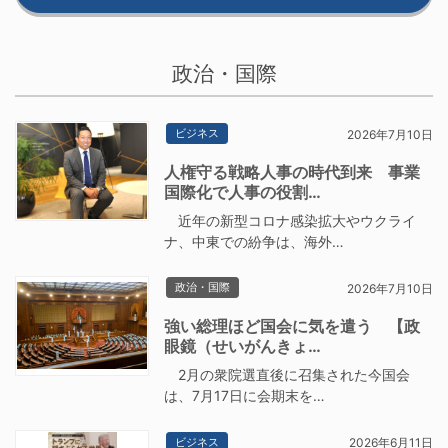
政治・国際
ビジネス
2026年7月10日
人権守る戦略人事の時代到来 事業
国際化で人事の役割…
近年の新型コロナ感染拡大やウクライ
ナ、中東での紛争は、海外…
政治・国際
2026年7月10日
強い総理ほど国会に気を遣う 【政
眼鏡（せいがんきょ…
2月の衆院選直後に召集された今国会
は、7月17日に会期末を…
ビジネス
2026年6月11日