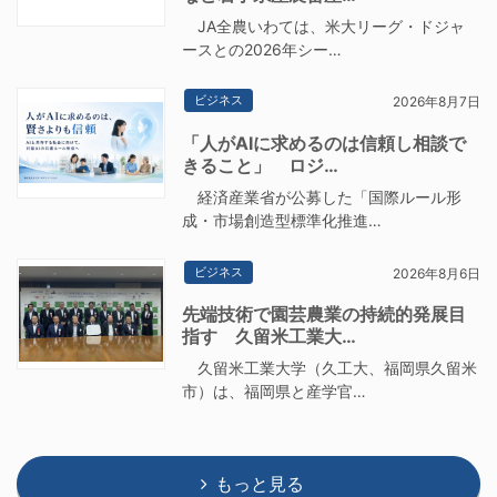
JA全農いわては、米大リーグ・ドジャ
ースとの2026年シー…
ビジネス
2026年8月7日
「人がAIに求めるのは信頼し相談で
きること」 ロジ…
経済産業省が公募した「国際ルール形
成・市場創造型標準化推進…
ビジネス
2026年8月6日
先端技術で園芸農業の持続的発展目
指す 久留米工業大…
久留米工業大学（久工大、福岡県久留米
市）は、福岡県と産学官…
もっと見る