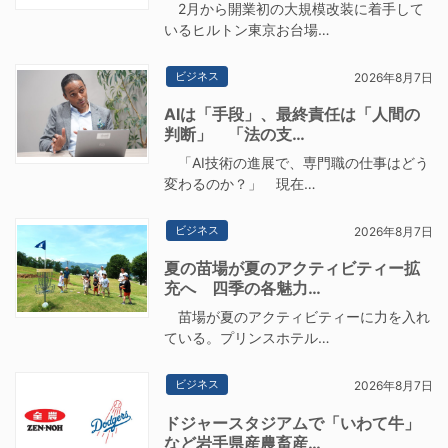
2月から開業初の大規模改装に着手して
いるヒルトン東京お台場…
ビジネス
2026年8月7日
AIは「手段」、最終責任は「人間の
判断」 「法の支…
「AI技術の進展で、専門職の仕事はどう
変わるのか？」 現在…
ビジネス
2026年8月7日
夏の苗場が夏のアクティビティー拡
充へ 四季の各魅力…
苗場が夏のアクティビティーに力を入れ
ている。プリンスホテル…
ビジネス
2026年8月7日
ドジャースタジアムで「いわて牛」
など岩手県産農畜産…