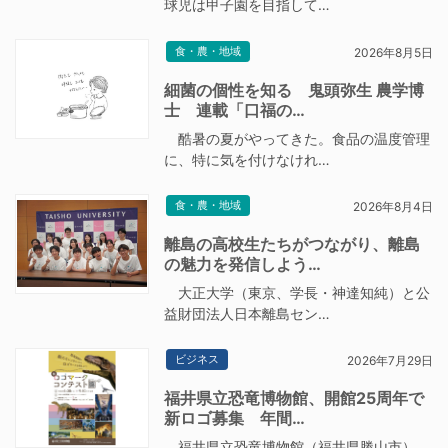
球児は甲子園を目指して…
食・農・地域
2026年8月5日
細菌の個性を知る 鬼頭弥生 農学博
士 連載「口福の…
酷暑の夏がやってきた。食品の温度管理
に、特に気を付けなけれ…
食・農・地域
2026年8月4日
離島の高校生たちがつながり、離島
の魅力を発信しよう…
大正大学（東京、学長・神達知純）と公
益財団法人日本離島セン…
ビジネス
2026年7月29日
福井県立恐竜博物館、開館25周年で
新ロゴ募集 年間…
福井県立恐竜博物館（福井県勝山市）