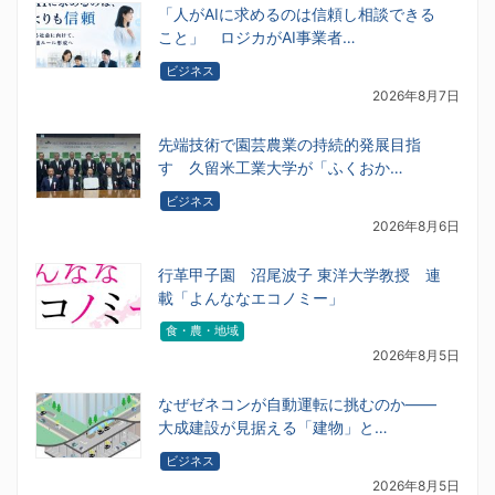
「人がAIに求めるのは信頼し相談できる
こと」 ロジカがAI事業者…
ビジネス
2026年8月7日
先端技術で園芸農業の持続的発展目指
す 久留米工業大学が「ふくおか…
ビジネス
2026年8月6日
行革甲子園 沼尾波子 東洋大学教授 連
載「よんななエコノミー」
食・農・地域
2026年8月5日
なぜゼネコンが自動運転に挑むのか――
大成建設が見据える「建物」と…
ビジネス
2026年8月5日