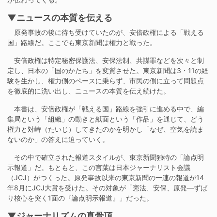
▼ニュースの本質を伝える
原発事故の後に待ち受けていたのが、安倍政権による「戦える
国」路線だ。ここでも東京新聞は権力と戦った。
安倍政権は特定秘密保護法、安保法制、共謀罪などを次々と制
定し、日本の「国のかたち」を変質させた。東京新聞は3・11の経
験を生かし、権力側のペースに乗らず、市民の側に立って問題点
を徹底的に洗い出し、ニュースの本質を伝え続けた。
本書は、安倍政権が「戦える国」路線を強引に進める中で、編
集局という「組織」の動きと紙面という「作品」を通じて、どう
権力と対峙（たいじ）してきたのかを明かし「なぜ、空気を読ま
ないのか」の答えに迫っていく。
その中で確立された報道スタイルが、東京新聞独特の「論点明
示報道」だ。もともと、この言葉は日本ジャーナリスト会議
（JCJ）がつくった。原発事故以来の東京新聞の一連の報道が14
年8月にJCJ大賞を受けた。その対象が「憲法、安保、原発―ずば
り核心を突く1面の『論点明示報道』」だった。
▼ジャーナリズムの真骨頂