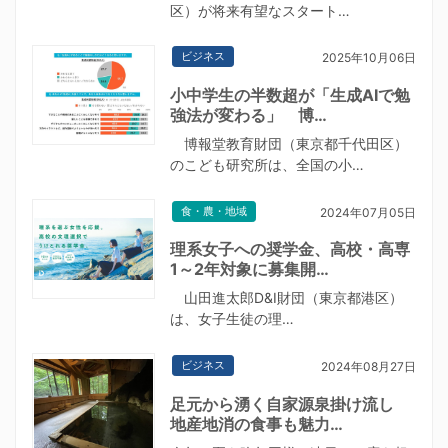
区）が将来有望なスタート…
ビジネス
2025年10月06日
小中学生の半数超が「生成AIで勉
強法が変わる」 博…
博報堂教育財団（東京都千代田区）
のこども研究所は、全国の小…
食・農・地域
2024年07月05日
理系女子への奨学金、高校・高専
1～2年対象に募集開…
山田進太郎D&I財団（東京都港区）
は、女子生徒の理…
ビジネス
2024年08月27日
足元から湧く自家源泉掛け流し
地産地消の食事も魅力…