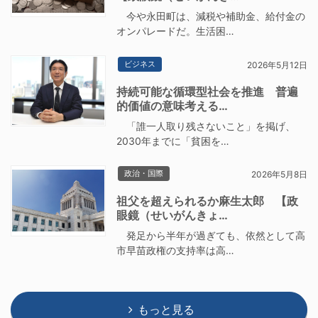
今や永田町は、減税や補助金、給付金の
オンパレードだ。生活困…
ビジネス
2026年5月12日
持続可能な循環型社会を推進 普遍
的価値の意味考える…
「誰一人取り残さないこと」を掲げ、
2030年までに「貧困を…
政治・国際
2026年5月8日
祖父を超えられるか麻生太郎 【政
眼鏡（せいがんきょ…
発足から半年が過ぎても、依然として高
市早苗政権の支持率は高…
もっと見る