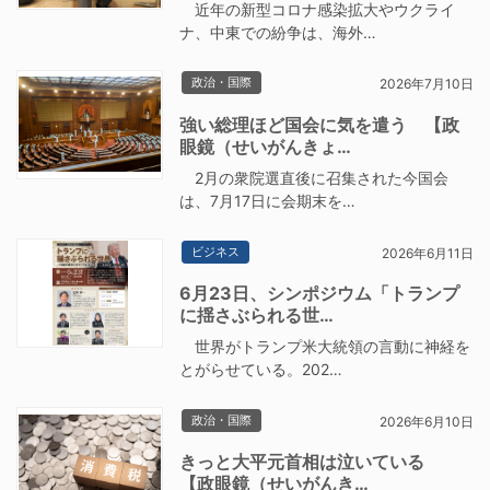
近年の新型コロナ感染拡大やウクライ
ナ、中東での紛争は、海外…
政治・国際
2026年7月10日
強い総理ほど国会に気を遣う 【政
眼鏡（せいがんきょ…
2月の衆院選直後に召集された今国会
は、7月17日に会期末を…
ビジネス
2026年6月11日
6月23日、シンポジウム「トランプ
に揺さぶられる世…
世界がトランプ米大統領の言動に神経を
とがらせている。202…
政治・国際
2026年6月10日
きっと大平元首相は泣いている
【政眼鏡（せいがんき…