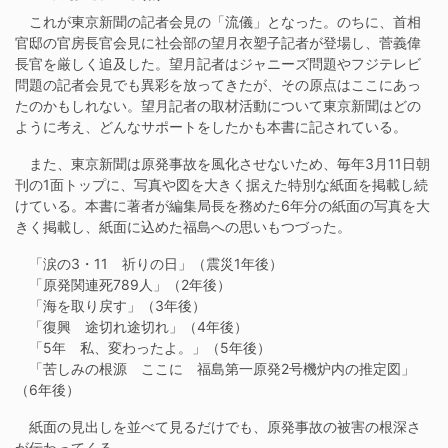
これが東京新聞の記者会見の「流儀」となった。のちに、首相
官邸の官房長官会見に社会部の望月衣塑子記者が登場し、菅義偉
長官を厳しく追及した。望月記者はジャニーズ問題やフジテレビ
問題の記者会見でも異彩を放ってきたが、その原点はここにあっ
たのかもしれない。望月記者の取材活動について東京新聞はどの
ように考え、どんなサポートをしたかも本書に記されている。
また、東京新聞は原発事故を風化させないため、毎年3月11日朝
刊の1面トップに、写真や図を大きく据えた特別な紙面を掲載し続
けている。本書に著者が編集局長を務めた6年分の紙面の写真を大
きく掲載し、紙面に込めた福島への思いもつづった。
「涙の3・11 祈りの日」（震災1年後）
「原発関連死789人」（2年後）
「海を取り戻す」（3年後）
「復興 途切れ途切れ」（4年後）
「5年 私、変わったよ。」（5年後）
「苦しみの根源 ここに 福島第一原発2号機炉内の推定図」
（6年後）
紙面の見出しを並べて見るだけでも、原発事故の被害の根深さ
が伝わってくる。