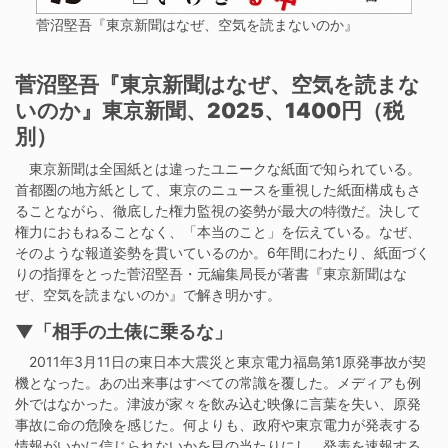
菅沼堅吾『東京新聞はなぜ、空気を読まないのか』
菅沼堅吾『東京新聞はなぜ、空気を読まな
いのか
』東京新聞、2025、1400円（税
別）
東京新聞は全国紙とは違ったユニークな紙面で知られている。
首都圏の地方紙として、東京のニュースを重視した紙面構成もさ
ることながら、徹底した権力監視の姿勢が最大の特徴だ。決して
権力におもねることなく、「本当のこと」を伝えている。なぜ、
そのような報道姿勢を貫いているのか。6年間にわたり、紙面づく
りの指揮をとった菅沼堅吾・元編集局長が著書『東京新聞はな
ぜ、空気を読まないのか』で解き明かす。
▼「相手の土俵に乗るな」
2011年3月11日の東日本大震災と東京電力福島第1原発事故が契
機となった。あの出来事はすべての常識を覆した。メディアも例
外ではなかった。津波が家々を飲み込む映像に言葉を失い、原発
事故に命の危険を感じた。何よりも、政府や東京電力が発表する
情報がいかに信じられないかを目の当たりにし、発表を速報する