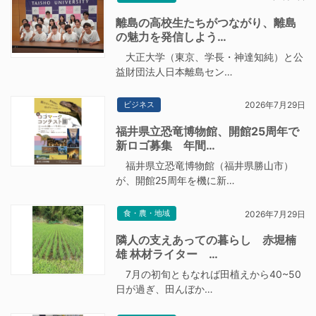
離島の高校生たちがつながり、離島
の魅力を発信しよう…
大正大学（東京、学長・神達知純）と公
益財団法人日本離島セン…
ビジネス
2026年7月29日
福井県立恐竜博物館、開館25周年で
新ロゴ募集 年間…
福井県立恐竜博物館（福井県勝山市）
が、開館25周年を機に新…
食・農・地域
2026年7月29日
隣人の支えあっての暮らし 赤堀楠
雄 林材ライター …
7月の初旬ともなれば田植えから40~50
日が過ぎ、田んぼか…