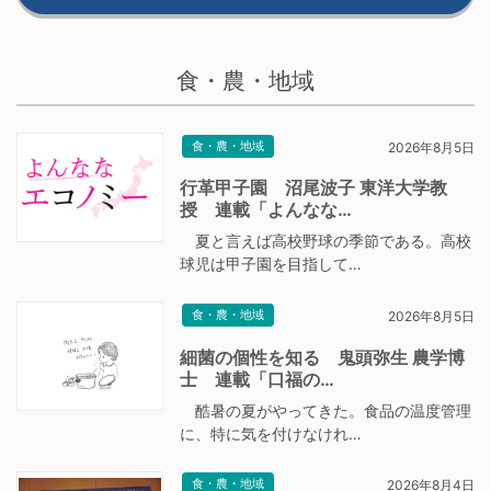
食・農・地域
食・農・地域
2026年8月5日
行革甲子園 沼尾波子 東洋大学教
授 連載「よんなな…
夏と言えば高校野球の季節である。高校
球児は甲子園を目指して…
食・農・地域
2026年8月5日
細菌の個性を知る 鬼頭弥生 農学博
士 連載「口福の…
酷暑の夏がやってきた。食品の温度管理
に、特に気を付けなけれ…
食・農・地域
2026年8月4日