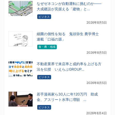
なぜゼネコンが自動運転に挑むのか――
大成建設が見据える「建物」と…
ビジネス
2026年8月5日
細菌の個性を知る 鬼頭弥生 農学博士
連載「口福の源」
食・農・地域
2026年8月5日
不動産業界で来店率と成約率を上げる方
法を伝授 いえらぶGROUP…
ビジネス
2026年8月5日
若手漫画家ら30人に年120万円 助成
金、アスリート水準に増額 …
ビジネス
2026年8月4日