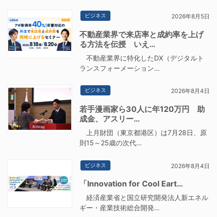
ビジネス
2026年8月5日
不動産業界で来店率と成約率を上げ
る方法を伝授 いえ…
不動産業界に特化したDX（デジタルト
ランスフォーメーション…
ビジネス
2026年8月4日
若手漫画家ら30人に年120万円 助
成金、アスリー…
上月財団（東京都港区）は7月28日、原
則15～25歳の次代…
ビジネス
2026年8月4日
「Innovation for Cool Eart…
経済産業省と国立研究開発法人新エネル
ギー・産業技術総合開発…