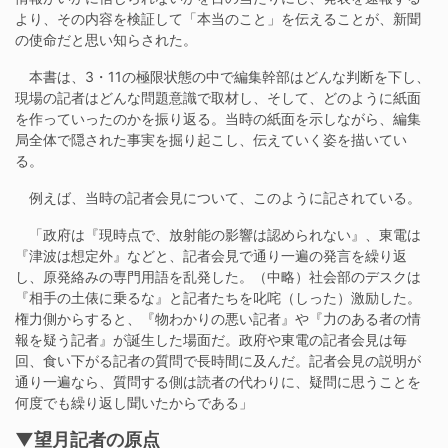
より、その内容を検証して「本当のこと」を伝えることが、新聞
の使命だと思い知らされた。
本書は、3・11の極限状態の中で編集幹部はどんな判断を下し、
現場の記者はどんな問題意識で取材し、そして、どのように紙面
を作っていったのかを振り返る。当時の紙面を示しながら、編集
局全体で隠された事実を掘り起こし、伝えていく姿を描いてい
る。
例えば、当時の記者会見について、このように記されている。
「政府は『現時点で、放射能の影響は認められない』、東電は
『津波は想定外』などと、記者会見で通り一遍の発言を繰り返
し、原発絡みの専門用語を乱発した。（中略）社会部のデスクは
『相手の土俵に乗るな』と記者たちを叱咤（しった）激励した。
権力側からすると、『物わかりの悪い記者』や『力のある者の情
報を疑う記者』が誕生した場面だ。政府や東電の記者会見は毎
回、食い下がる記者の質問で長時間に及んだ。記者会見の説明が
通り一遍なら、質問する側は読者の代わりに、疑問に思うことを
何度でも繰り返し聞いたからである」
▼望月記者の原点