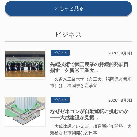
もっと見る
ビジネス
ビジネス
2026年8月6日
先端技術で園芸農業の持続的発展目
指す 久留米工業大…
久留米工業大学（久工大、福岡県久留米
市）は、福岡県と産学官…
ビジネス
2026年8月5日
なぜゼネコンが自動運転に挑むのか
――大成建設が見据…
大成建設といえば、超高層ビル開発、大
規模な都市開発など日本…