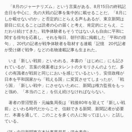
「8月のジャーナリズム」という言葉がある。8月15日の終戦記
念日を中心に、先の大戦の記事を集中的に載せることだ。「8月に
しか載せないのか」と否定的にとらえる声もあるが、東京新聞は
節目に伝えることは読者の心の届くと考え、肯定的にとらえ、こ
だわり続けてきた。戦争体験者もそうではない人も自由に平和に
関する俳句を応募し、それを毎日、朝刊1面に掲載した「平和の俳
句」、20代の記者が戦争体験者を取材する連載「記憶 20代記者
が受け継ぐ戦争」などの名物連載記事も生まれた。
いま「新しい戦前」といわれる。本書の「はじめに」にも記さ
れているが、言葉の発案者はタレントのタモリさんのようだ。多
くの有識者が戦前と同じにおいを感じているという。安倍政権が
日本を平和国家から「戦える国」に変質させてしまったが、「戦
う国」「新しい戦中」にさせないために、新聞は権力監視をもっ
と強め、「本当のこと」を伝え続けなければならない。
著者の菅沼堅吾・元編集局長は「戦後80年を迎えて『新しい戦
前』といわる時代だからこそ、信頼できる新聞、新聞記者が必要
だ。本書を通して、このことを多くの人に知ってほしい」と話し
ている。
（評：中日新聞東京本社事業局長・清水孝幸）