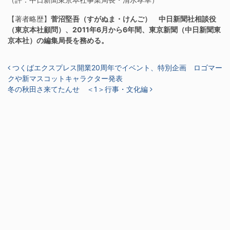
【著者略歴】
菅沼堅吾（すがぬま・けんご） 中日新聞社相談役
（東京本社顧問）、2011年6月から6年間、東京新聞（中日新聞東
京本社）の編集局長を務める。
投稿ナビゲーション
つくばエクスプレス開業20周年でイベント、特別企画 ロゴマー
クや新マスコットキャラクター発表
冬の秋田さ来てたんせ ＜1＞行事・文化編