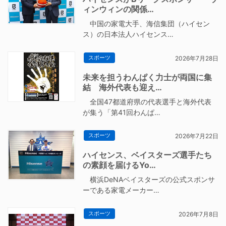
ィンウィンの関係…
中国の家電大手、海信集団（ハイセン
ス）の日本法人ハイセンス…
スポーツ
2026年7月28日
未来を担うわんぱく力士が両国に集
結 海外代表も迎え…
全国47都道府県の代表選手と海外代表
が集う「第41回わんぱ…
スポーツ
2026年7月22日
ハイセンス、ベイスターズ選手たち
の素顔を届けるYo…
横浜DeNAベイスターズの公式スポンサ
ーである家電メーカー…
スポーツ
2026年7月8日