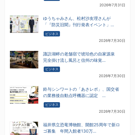
2026年7月31日
ゆうちゃみさん、松村沙友理さんが
「『防災旧聞』刊行発表イベント」…
ビジネス
2026年7月30日
諏訪湖畔の老舗宿で琥珀色の自家源泉
完全掛け流し風呂と信州の味覚…
ビジネス
2026年7月30日
鈴与シンワートの「あさレポ」、国交省
の業務後自動点呼機器に認定 …
ビジネス
2026年7月30日
福井県立恐竜博物館、開館25周年で新ロ
ゴ募集 年間入館者130万…