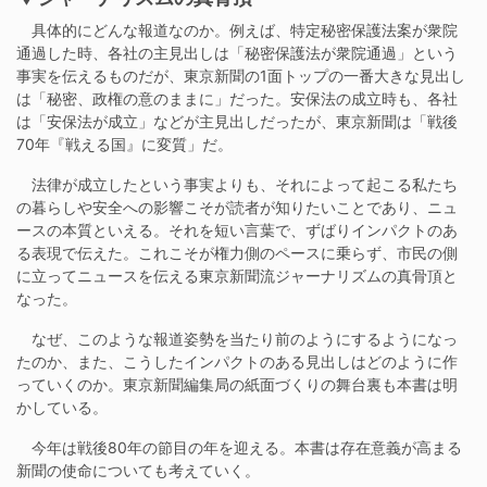
具体的にどんな報道なのか。例えば、特定秘密保護法案が衆院
通過した時、各社の主見出しは「秘密保護法が衆院通過」という
事実を伝えるものだが、東京新聞の1面トップの一番大きな見出し
は「秘密、政権の意のままに」だった。安保法の成立時も、各社
は「安保法が成立」などが主見出しだったが、東京新聞は「戦後
70年『戦える国』に変質」だ。
法律が成立したという事実よりも、それによって起こる私たち
の暮らしや安全への影響こそが読者が知りたいことであり、ニュ
ースの本質といえる。それを短い言葉で、ずばりインパクトのあ
る表現で伝えた。これこそが権力側のペースに乗らず、市民の側
に立ってニュースを伝える東京新聞流ジャーナリズムの真骨頂と
なった。
なぜ、このような報道姿勢を当たり前のようにするようになっ
たのか、また、こうしたインパクトのある見出しはどのように作
っていくのか。東京新聞編集局の紙面づくりの舞台裏も本書は明
かしている。
今年は戦後80年の節目の年を迎える。本書は存在意義が高まる
新聞の使命についても考えていく。