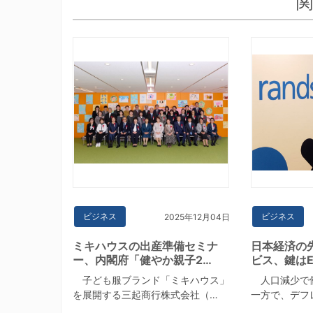
関
ビジネス
ビジネス
2025年12月04日
ミキハウスの出産準備セミナ
日本経済の
ー、内閣府「健やか親子2…
ビス、鍵はE
子ども服ブランド「ミキハウス」
人口減少で
を展開する三起商行株式会社（…
一方で、デフ