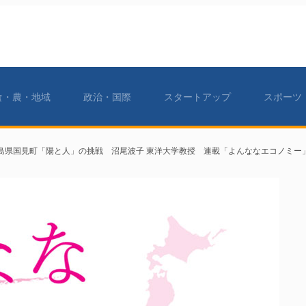
食・農・地域
政治・国際
スタートアップ
スポーツ
島県国見町「陽と人」の挑戦 沼尾波子 東洋大学教授 連載「よんななエコノミー