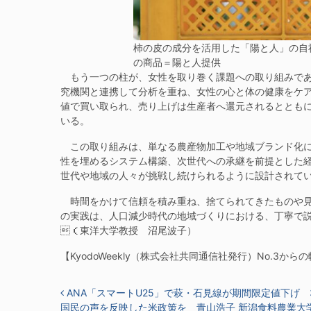
柿の皮の成分を活用した「陽と人」の自
の商品＝陽と人提供
もう一つの柱が、女性を取り巻く課題への取り組みであ
究機関と連携して分析を重ね、女性の心と体の健康をケ
値で買い取られ、売り上げは生産者へ還元されるととも
いる。
この取り組みは、単なる農産物加工や地域ブランド化に
性を埋めるシステム構築、次世代への承継を前提とした
世代や地域の人々が挑戦し続けられるように設計されて
時間をかけて信頼を積み重ね、捨てられてきたものや見
の実践は、人口減少時代の地域づくりにおける、丁寧で
（東洋大学教授 沼尾波子）
【KyodoWeekly（株式会社共同通信社発行）No.3から
投稿ナビゲーション
ANA「スマートU25」で萩・石見線が期間限定値下げ 3
国民の声を反映した米政策を 青山浩子 新潟食料農業大