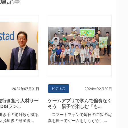
連記事
ビジネス
2024年07月01日
2024年02月20日
先行き担う人材サー
ゲームアプリで学んで偏食なく
D&Iラン…
そう 親子で楽しむ「も…
働き手の絶対数が減る
スマートフォンで毎日のご飯の写
レ脱却後の経済復…
真を撮ってゲームをしながら、…