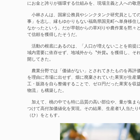
にお金と誇りが循環する仕組みを、現場主義と人への敬
小林さんは、国家公務員やシンクタンク研究員としての
事」を志し、縁もゆかりもない福島県国見町へ単身移住
なかったという。だが早朝からの草刈りや農作業を黙々
て信頼を獲得したそうだ。
活動の根底にあるのは、「人口が増えないことを前提に
域内需要に依存せず、地域外から〝外貨〟を獲得し、そ
開してきた。
農業分野では「価値がない」とされてきたものを再評価
を理由に市場に出せず、畑に廃棄されていた果実が生産
工・販路を自ら整備することで、ゼロ円だった果実を収
物流」も構築した。
加えて、桃の中でも特に品質の高い部位や、量が集まら
つけて高付加価値化を実現。その結果、生産者1人当たり
（ひ）をともす。