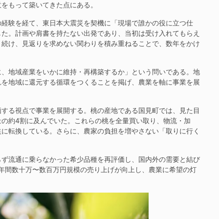
意をもって築いてきた点にある。
経験を経て、東日本大震災を契機に「現場で誰かの役に立つ仕
した。計画や肩書を持たない出発であり、当初は受け入れてもらえ
と続け、見返りを求めない関わりを積み重ねることで、数年をかけ
、地域産業をいかに維持・再構築するか」という問いである。地
れを地域に還元する循環をつくることを掲げ、農業を軸に事業を展
する視点で事業を展開する。桃の産地である国見町では、見た目
量の約4割に及んでいた。これらの桃を全量買い取り、物流・加
益に転換している。さらに、農家の負担を増やさない「取りに行く
ず流通に乗らなかった希少品種を再評価し、国内外の需要と結び
年間数十万〜数百万円規模の売り上げが向上し、農業に希望の灯