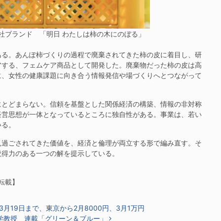
社ブランド 「明日 わたしは柿の木にのぼる」
る。あんぽ柿づくりの過程で廃棄されてきた柿の皮に着目し、研
アする、フェムケア商品として開発した。廃棄物だった柿の皮は高
に、女性の健康課題に向き合う情報発信や場づくりへとつながって
とどまらない。信頼を基盤とした関係経済の構築、情報の非対称
経営思想が一体となっているところに独自性がある。事業は、若い
いる。
過ごされてきた価値を、経済と倫理が両立する形で編み直す。そ
説得力のある一つの解を提示している。
の転載】
月19日まで、東京から2月8000円、3月1万円
学教授 連載「グリーン＆ブルー」