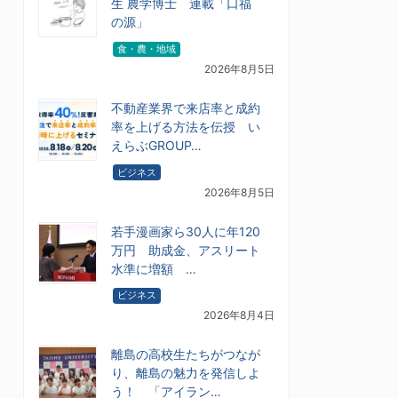
生 農学博士 連載「口福
の源」
食・農・地域
2026年8月5日
不動産業界で来店率と成約
率を上げる方法を伝授 い
えらぶGROUP…
ビジネス
2026年8月5日
若手漫画家ら30人に年120
万円 助成金、アスリート
水準に増額 …
ビジネス
2026年8月4日
離島の高校生たちがつなが
り、離島の魅力を発信しよ
う！ 「アイラン…