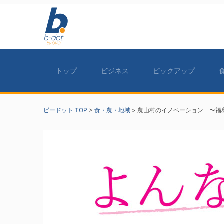
トップ
ビジネス
ピックアップ
ビードット TOP
>
食・農・地域
>
農山村のイノベーション 〜福