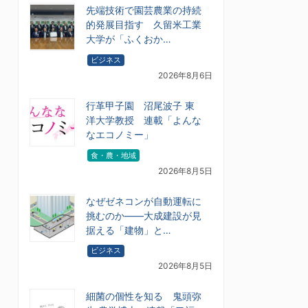
先端技術で園芸農業の持続
的発展目指す 久留米工業
大学が「ふくおか…
ビジネス
2026年8月6日
行革甲子園 沼尾波子 東
洋大学教授 連載「よんな
なエコノミー」
食・農・地域
2026年8月5日
なぜゼネコンが自動運転に
挑むのか――大成建設が見
据える「建物」と…
ビジネス
2026年8月5日
細菌の個性を知る 鬼頭弥