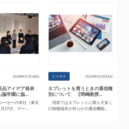
ビジネス
2026年01月28日
2024年03月25日
粧品アイデア発表
タブレットを買うときの通信種
山脇学園に協…
別について 【岡嶋教授…
コーセーの本社（東京
現状ではタブレットに限らず多く
月27日、デー…
の情報端末が何らかの通信機能…