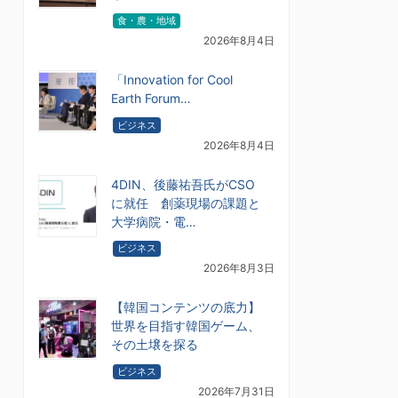
食・農・地域
2026年8月4日
「Innovation for Cool
Earth Forum…
ビジネス
2026年8月4日
4DIN、後藤祐吾氏がCSO
に就任 創薬現場の課題と
大学病院・電…
ビジネス
2026年8月3日
【韓国コンテンツの底力】
世界を目指す韓国ゲーム、
その土壌を探る
ビジネス
2026年7月31日