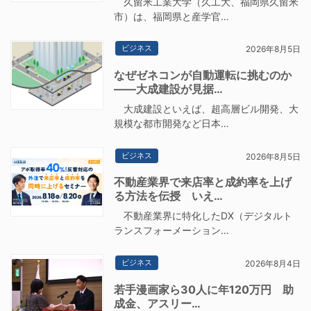
久留米工業大学（久工大、福岡県久留米
市）は、福岡県と産学官…
ビジネス
2026年8月5日
なぜゼネコンが自動運転に挑むのか
――大成建設が見据…
大成建設といえば、超高層ビル開発、大
規模な都市開発など日本…
ビジネス
2026年8月5日
不動産業界で来店率と成約率を上げ
る方法を伝授 いえ…
不動産業界に特化したDX（デジタルト
ランスフォーメーション…
ビジネス
2026年8月4日
若手漫画家ら30人に年120万円 助
成金、アスリー…