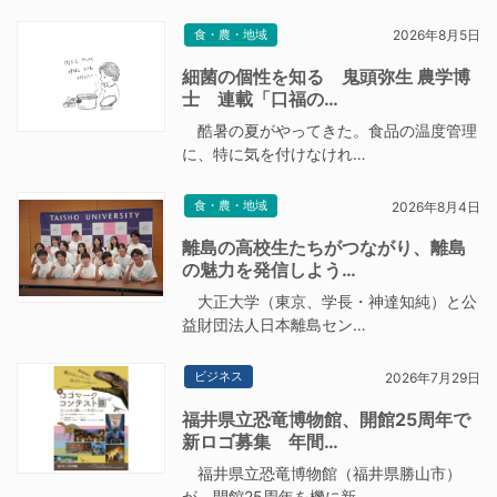
食・農・地域
2026年8月5日
細菌の個性を知る 鬼頭弥生 農学博
士 連載「口福の…
酷暑の夏がやってきた。食品の温度管理
に、特に気を付けなけれ…
食・農・地域
2026年8月4日
離島の高校生たちがつながり、離島
の魅力を発信しよう…
大正大学（東京、学長・神達知純）と公
益財団法人日本離島セン…
ビジネス
2026年7月29日
福井県立恐竜博物館、開館25周年で
新ロゴ募集 年間…
福井県立恐竜博物館（福井県勝山市）
が、開館25周年を機に新…