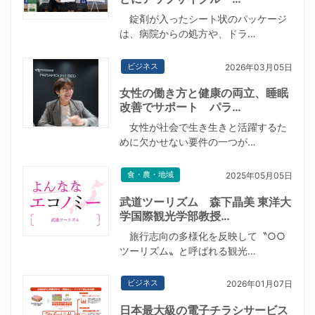
錠剤が入ったシート状のパッケージ
は、病院からの処方や、ドラ…
ビジネス
2026年03月05日
女性の働き方と健康の両立、睡眠
改善でサポート パラ…
女性が社会で生き生きと活躍するた
めに欠かせない要件の一つが…
食・農・地域
2025年05月05日
武道ツーリズム 森下晶美 東洋大
学国際観光学部教授…
旅行志向の多様化を反映して〝○○
ツーリズム〟と呼ばれる観光…
ビジネス
2026年01月07日
日本最大級の電子チラシサービス