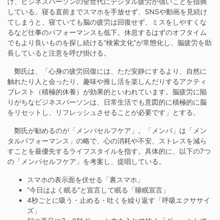
け、ビジネスパーソンの全世代にデジタル疲労が強いことを指摘
している。寝る直前までスマホを手放せず、SNSや動画を見続け
てしまうと、寝ていても脳の疲労は回復せず、ミスをしやすくな
るなど仕事のパフォーマンスも低下。休息するはずのオフタイム
でもより良いものを探し続ける“検索文化”が常態化し、脳疲労を助
長していると注意を呼び掛ける。
鄭氏は、「心身の疲労回復には、ただ安静にするより、自然に
触れたり人と会ったり、趣味や推し活を楽しんだりするアクティ
ブレスト（積極的休養）が効果的といわれています。脳疲労に陥
りがちなビジネスパーソンは、日常生活でも意図的に積極的に脳
をリセットし、リフレッシュさせることが必要です」とする。
鄭氏が勧めるのが「メンパセルフケア」。「メンパ」は「メン
タルパフォーマンス」の略で、心の消耗や不安、ストレスを減ら
すことを最優先するライフスタイルを指す。具体的に、以下の7つ
の「メンパセルフケア」を考案し、提唱している。
スマホの表示面を伏せる「裏スマホ」
“今日はよく眠る”と宣言して眠る「睡眠宣言」
4秒ごとに吸う・止める・吐くを繰り返す「呼吸エクササイ
ズ」