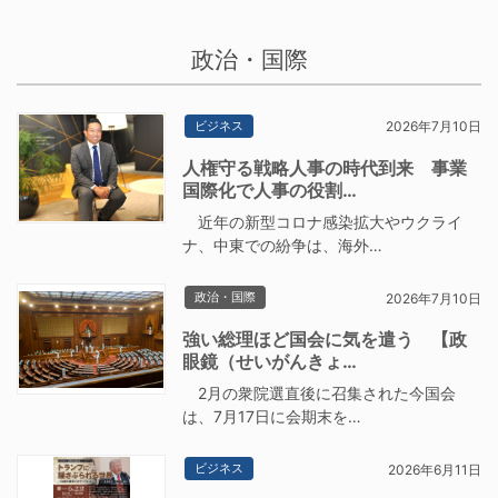
政治・国際
ビジネス
2026年7月10日
人権守る戦略人事の時代到来 事業
国際化で人事の役割…
近年の新型コロナ感染拡大やウクライ
ナ、中東での紛争は、海外…
政治・国際
2026年7月10日
強い総理ほど国会に気を遣う 【政
眼鏡（せいがんきょ…
2月の衆院選直後に召集された今国会
は、7月17日に会期末を…
ビジネス
2026年6月11日