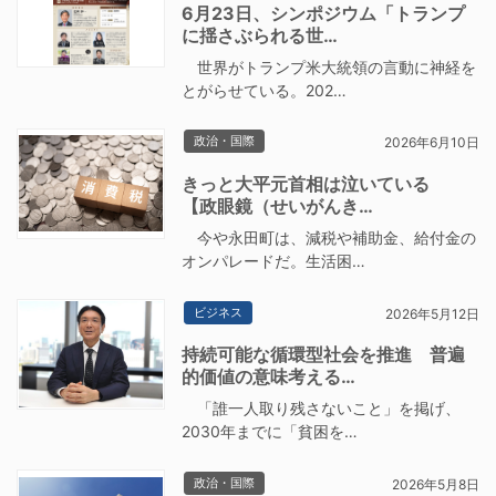
6月23日、シンポジウム「トランプ
に揺さぶられる世…
世界がトランプ米大統領の言動に神経を
とがらせている。202…
政治・国際
2026年6月10日
きっと大平元首相は泣いている
【政眼鏡（せいがんき…
今や永田町は、減税や補助金、給付金の
オンパレードだ。生活困…
ビジネス
2026年5月12日
持続可能な循環型社会を推進 普遍
的価値の意味考える…
「誰一人取り残さないこと」を掲げ、
2030年までに「貧困を…
政治・国際
2026年5月8日