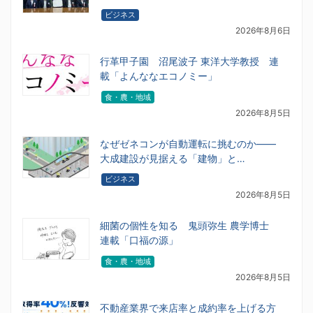
ビジネス
2026年8月6日
行革甲子園 沼尾波子 東洋大学教授 連
載「よんななエコノミー」
食・農・地域
2026年8月5日
なぜゼネコンが自動運転に挑むのか――
大成建設が見据える「建物」と…
ビジネス
2026年8月5日
細菌の個性を知る 鬼頭弥生 農学博士
連載「口福の源」
食・農・地域
2026年8月5日
不動産業界で来店率と成約率を上げる方