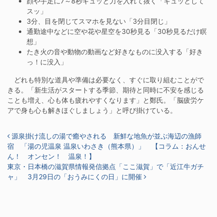
顔や手足に7～8秒ギュッと力を入れて抜く「ギュッとして
スッ」
3分、目を閉じてスマホを見ない「3分目閉じ」
通勤途中などに空や花や星空を30秒見る「30秒見るだけ瞑
想」
たき火の音や動物の動画など好きなものに没入する「好き
っ！に没入」
どれも特別な道具や準備は必要なく、すぐに取り組むことがで
きる。「新生活がスタートする季節、期待と同時に不安を感じる
ことも増え、心も体も疲れやすくなります」と鄭氏。「脳疲労ケ
アで身も心も解きほぐしましょう」と呼び掛けている。
投稿ナビゲーション
源泉掛け流しの湯で癒やされる 新鮮な地魚が並ぶ海辺の漁師
宿 「湯の児温泉 温泉いわさき（熊本県）」 【コラム：おんせ
ん！ オンセン！ 温泉！】
東京・日本橋の滋賀県情報発信拠点「ここ滋賀」で「近江牛ガチ
ャ」 3月29日の「おうみにくの日」に開催