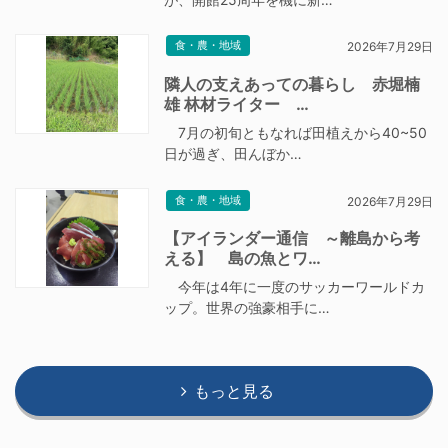
食・農・地域
2026年7月29日
隣人の支えあっての暮らし 赤堀楠
雄 林材ライター …
7月の初旬ともなれば田植えから40~50
日が過ぎ、田んぼか…
食・農・地域
2026年7月29日
【アイランダー通信 ～離島から考
える】 島の魚とワ…
今年は4年に一度のサッカーワールドカ
ップ。世界の強豪相手に…
もっと見る