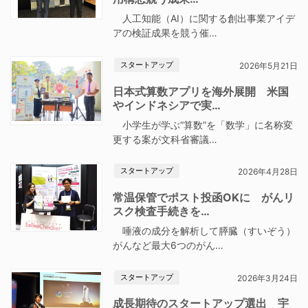
人工知能（AI）に関する創出事業アイデ
アの検証成果を競う催…
スタートアップ
2026年5月21日
日本式算数アプリを海外展開 米国
やインドネシアで実…
小学生が学ぶ“算数”を「数学」に名称変
更する案が文科省審議…
スタートアップ
2026年4月28日
常温保管でポスト投函OKに がんリ
スク検査手続きを…
唾液の成分を解析して膵臓（すいぞう）
がんなど最大6つのがん…
スタートアップ
2026年3月24日
成長期待のスタートアップ選出 宇