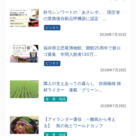
鈴与シンワートの「あさレポ」、国交省
の業務後自動点呼機器に認定 …
ビジネス
2026年7月30日
福井県立恐竜博物館、開館25周年で新ロ
ゴ募集 年間入館者130万…
ビジネス
2026年7月29日
隣人の支えあっての暮らし 赤堀楠雄 林
材ライター 連載「グリーン…
食・農・地域
2026年7月29日
【アイランダー通信 ～離島から考え
る】 島の魚とワールドカップ
食・農・地域