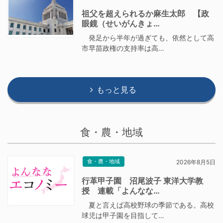
祖父を超えられるか麻生太郎 【政
眼鏡（せいがんきょ…
発足から半年が過ぎても、依然として高
市早苗政権の支持率は高…
もっと見る
食・農・地域
食・農・地域
2026年8月5日
行革甲子園 沼尾波子 東洋大学教
授 連載「よんなな…
夏と言えば高校野球の季節である。高校
球児は甲子園を目指して…