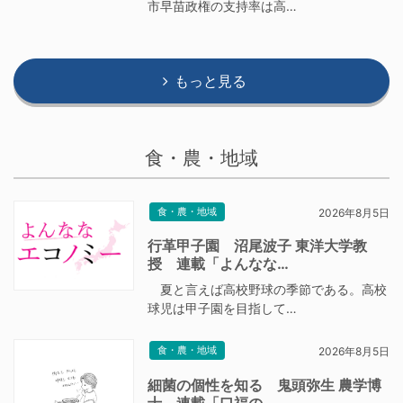
市早苗政権の支持率は高…
もっと見る
食・農・地域
食・農・地域
2026年8月5日
行革甲子園 沼尾波子 東洋大学教
授 連載「よんなな…
夏と言えば高校野球の季節である。高校
球児は甲子園を目指して…
食・農・地域
2026年8月5日
細菌の個性を知る 鬼頭弥生 農学博
士 連載「口福の…