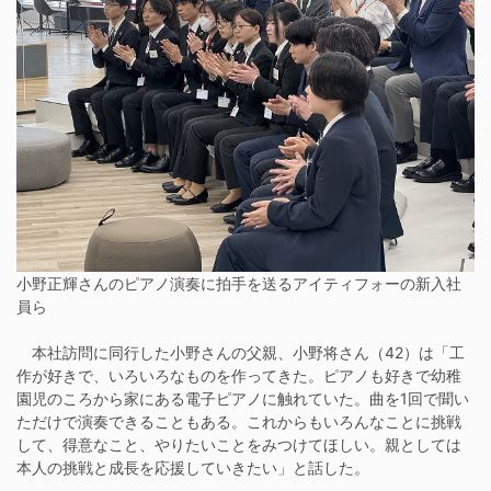
小野正輝さんのピアノ演奏に拍手を送るアイティフォーの新入社
員ら
本社訪問に同行した小野さんの父親、小野将さん（42）は「工
作が好きで、いろいろなものを作ってきた。ピアノも好きで幼稚
園児のころから家にある電子ピアノに触れていた。曲を1回で聞い
ただけで演奏できることもある。これからもいろんなことに挑戦
して、得意なこと、やりたいことをみつけてほしい。親としては
本人の挑戦と成長を応援していきたい」と話した。