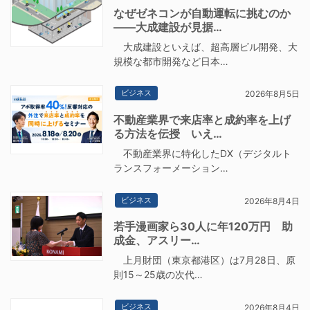
なぜゼネコンが自動運転に挑むのか
――大成建設が見据…
大成建設といえば、超高層ビル開発、大
規模な都市開発など日本…
ビジネス
2026年8月5日
不動産業界で来店率と成約率を上げ
る方法を伝授 いえ…
不動産業界に特化したDX（デジタルト
ランスフォーメーション…
ビジネス
2026年8月4日
若手漫画家ら30人に年120万円 助
成金、アスリー…
上月財団（東京都港区）は7月28日、原
則15～25歳の次代…
ビジネス
2026年8月4日