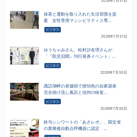
2026年7月31日
抹茶と運動を取り入れた生活習慣を提
案 女性専用マシンピラティス専…
ビジネス
2026年7月31日
ゆうちゃみさん、松村沙友理さんが
「『防災旧聞』刊行発表イベント」…
ビジネス
2026年7月30日
諏訪湖畔の老舗宿で琥珀色の自家源泉
完全掛け流し風呂と信州の味覚…
ビジネス
2026年7月30日
鈴与シンワートの「あさレポ」、国交省
の業務後自動点呼機器に認定 …