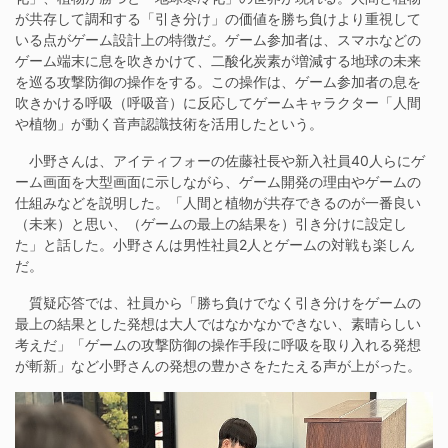
が共存して調和する「引き分け」の価値を勝ち負けより重視して
いる点がゲーム設計上の特徴だ。ゲーム参加者は、スマホなどの
ゲーム端末に息を吹きかけて、二酸化炭素が増減する地球の未来
を巡る攻撃防御の操作をする。この操作は、ゲーム参加者の息を
吹きかける呼吸（呼吸音）に反応してゲームキャラクター「人間
や植物」が動く音声認識技術を活用したという。
小野さんは、アイティフォーの佐藤社長や新入社員40人らにゲ
ーム画面を大型画面に示しながら、ゲーム開発の理由やゲームの
仕組みなどを説明した。「人間と植物が共存できるのが一番良い
（未来）と思い、（ゲームの最上の結果を）引き分けに設定し
た」と話した。小野さんは男性社員2人とゲームの対戦も楽しん
だ。
質疑応答では、社員から「勝ち負けでなく引き分けをゲームの
最上の結果とした発想は大人ではなかなかできない、素晴らしい
考えだ」「ゲームの攻撃防御の操作手段に呼吸を取り入れる発想
が斬新」など小野さんの発想の豊かさをたたえる声が上がった。