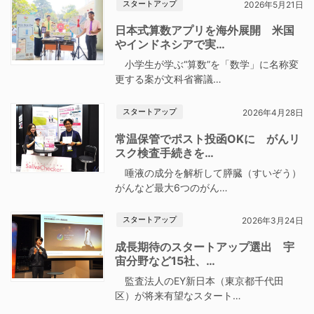
スタートアップ
2026年5月21日
日本式算数アプリを海外展開 米国
やインドネシアで実…
小学生が学ぶ“算数”を「数学」に名称変
更する案が文科省審議…
スタートアップ
2026年4月28日
常温保管でポスト投函OKに がんリ
スク検査手続きを…
唾液の成分を解析して膵臓（すいぞう）
がんなど最大6つのがん…
スタートアップ
2026年3月24日
成長期待のスタートアップ選出 宇
宙分野など15社、…
監査法人のEY新日本（東京都千代田
区）が将来有望なスタート…