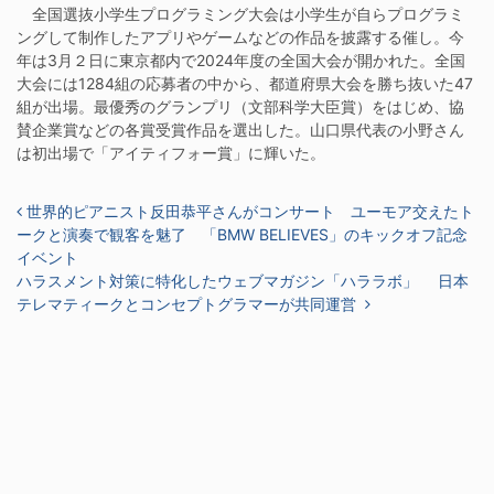
全国選抜小学生プログラミング大会は小学生が自らプログラミ
ングして制作したアプリやゲームなどの作品を披露する催し。今
年は3月２日に東京都内で2024年度の全国大会が開かれた。全国
大会には1284組の応募者の中から、都道府県大会を勝ち抜いた47
組が出場。最優秀のグランプリ（文部科学大臣賞）をはじめ、協
賛企業賞などの各賞受賞作品を選出した。山口県代表の小野さん
は初出場で「アイティフォー賞」に輝いた。
投稿ナビゲーション
世界的ピアニスト反田恭平さんがコンサート ユーモア交えたト
ークと演奏で観客を魅了 「BMW BELIEVES」のキックオフ記念
イベント
ハラスメント対策に特化したウェブマガジン「ハララボ」 日本
テレマティークとコンセプトグラマーが共同運営