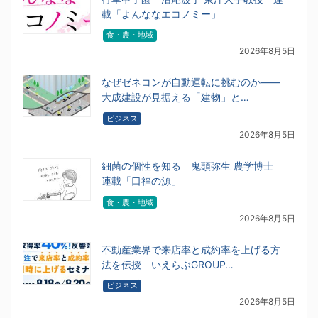
載「よんななエコノミー」
食・農・地域
2026年8月5日
なぜゼネコンが自動運転に挑むのか――
大成建設が見据える「建物」と…
ビジネス
2026年8月5日
細菌の個性を知る 鬼頭弥生 農学博士
連載「口福の源」
食・農・地域
2026年8月5日
不動産業界で来店率と成約率を上げる方
法を伝授 いえらぶGROUP…
ビジネス
2026年8月5日