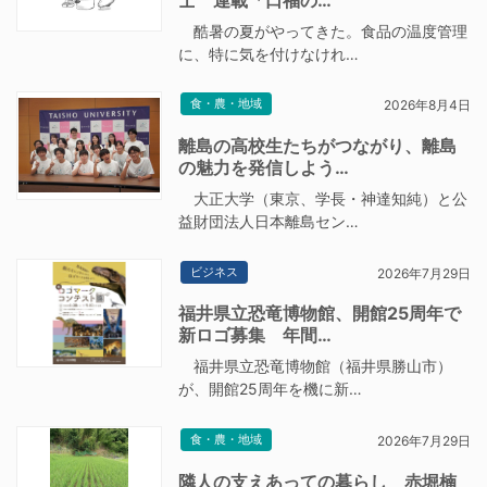
酷暑の夏がやってきた。食品の温度管理
に、特に気を付けなけれ…
食・農・地域
2026年8月4日
離島の高校生たちがつながり、離島
の魅力を発信しよう…
大正大学（東京、学長・神達知純）と公
益財団法人日本離島セン…
ビジネス
2026年7月29日
福井県立恐竜博物館、開館25周年で
新ロゴ募集 年間…
福井県立恐竜博物館（福井県勝山市）
が、開館25周年を機に新…
食・農・地域
2026年7月29日
隣人の支えあっての暮らし 赤堀楠