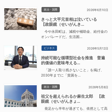
政治・国際
2026年6月10日
きっと大平元首相は泣いている
【政眼鏡（せいがんき…
今や永田町は、減税や補助金、給付金の
オンパレードだ。生活困…
ビジネス
2026年5月12日
持続可能な循環型社会を推進 普遍
的価値の意味考える…
「誰一人取り残さないこと」を掲げ、
2030年までに「貧困を…
政治・国際
2026年5月8日
祖父を超えられるか麻生太郎 【政
眼鏡（せいがんきょ…
発足から半年が過ぎても、依然として高