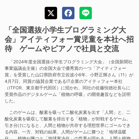
「全国選抜小学生プログラミング大
会」アイティフォー賞児童を本社へ招
待 ゲームやピアノで社員と交流
「2024年度全国選抜小学生プログラミング大会」（全国新聞社
事業協議会主催）の全国大会で優秀賞の一つ「アイティフォー
賞」を受賞した山口県防府市立佐波小6年、小野正輝さん（11）が
4月7日、同賞の協賛企業であるIT企業のアイティフォー本社
（ITFOR、東京都千代田区）に招かれ、同社の佐藤恒徳社長らに
受賞作品のデジタルゲーム「植物の呼吸」の開発趣旨などを説明
した。
このゲームは、酸素を吸って二酸化炭素を出す「人間」と、二
酸化炭素を吸収して酸素を排出する「植物」が対戦するゲーム。
引き分けになると、人間と植物が共存する理想世界にゴールでき
る内容。一方、対戦の結果、人間がゲームに勝つと「地球温暖
化」、植物が勝つと「地球寒冷化」の世界が現れる。人間と植物