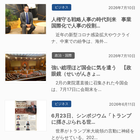
ビジネス
2026年7月10日
人権守る戦略人事の時代到来 事業
国際化で人事の役割…
近年の新型コロナ感染拡大やウクライ
ナ、中東での紛争は、海外…
政治・国際
2026年7月10日
強い総理ほど国会に気を遣う 【政
眼鏡（せいがんきょ…
2月の衆院選直後に召集された今国会
は、7月17日に会期末を…
ビジネス
2026年6月11日
6月23日、シンポジウム「トランプ
に揺さぶられる世…
世界がトランプ米大統領の言動に神経を
とがらせている。202…