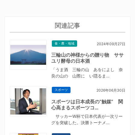
関連記事
食・農・地域
2024年09月27日
三輪山の神様からの贈り物 ササ
ユリ酵母の日本酒
「うま酒 三輪の山 あをによし 奈
良の山の 山際に い隠るま…
スポーツ
2026年06月30日
スポーツは日本成長の“触媒” 関
心高まるスポーツコ…
サッカーW杯で日本代表が一次リー
グを突破した。決勝トーナメ…