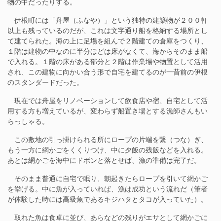
物の中だったりする。
伊根町には「舟屋（ふなや）」という独特の建築物が２００軒
以上も残っているのだが、これは文字通り船を格納する場所とし
て建てられた。海の上に足場を組んで２階建ての倉庫をつくり、
１階は建物の中なのに半分ほどは床がなくて、海からそのまま船
で入れる。１階の床がある部分と２階は作業場や物置として活用
され、この建物に向かい合う形で自宅を建てるのが一昔前の伊根
のスタンダードだった。
現在では舟屋をリノベーションして飲食店や宿、自宅として活
用する方も増えているが、変わらず船置き場とする漁師さんもい
らっしゃる。
この敷地の引っ掛けられる所にロープの片端を繋（つな）ぎ、
もう一方に網かごをくくりつけ、中に夕飯の残飯などを入れる。
あとは網かごを海中にドボンと落とせば、漁の準備は完了だ。
そのまま普通に自宅で眠り、朝起きたらロープを引いて網かご
を挙げる。中に魚が入っていれば、漁は成功という流れだ（筆者
が体験した時には高級魚であるキジハタとタコが入っていた）。
取れた魚は食卓に並び、あらなどの残りがエサとして網かごに