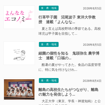
食・農・地域
2026年8月5日
行革甲子園 沼尾波子 東洋大学教
授 連載「よんなな…
夏と言えば高校野球の季節である。高校
球児は甲子園を目指して…
食・農・地域
2026年8月5日
細菌の個性を知る 鬼頭弥生 農学博
士 連載「口福の…
酷暑の夏がやってきた。食品の温度管理
に、特に気を付けなけれ…
食・農・地域
2026年8月4日
離島の高校生たちがつながり、離島
の魅力を発信しよう…
大正大学（東京、学長・神達知純）と公