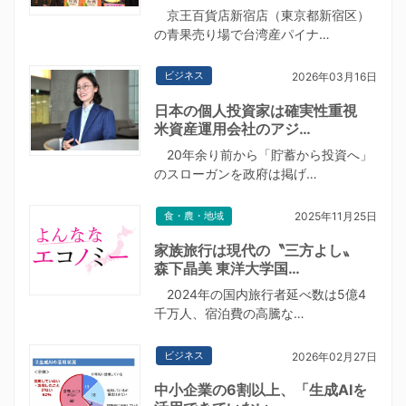
京王百貨店新宿店（東京都新宿区）
の青果売り場で台湾産パイナ…
ビジネス
2026年03月16日
日本の個人投資家は確実性重視
米資産運用会社のアジ…
20年余り前から「貯蓄から投資へ」
のスローガンを政府は掲げ…
食・農・地域
2025年11月25日
家族旅行は現代の〝三方よし〟
森下晶美 東洋大学国…
2024年の国内旅行者延べ数は5億4
千万人、宿泊費の高騰な…
ビジネス
2026年02月27日
中小企業の6割以上、「生成AIを