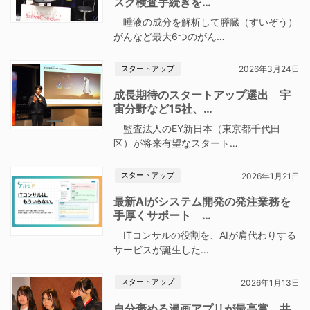
スク検査手続きを…
唾液の成分を解析して膵臓（すいぞう）
がんなど最大6つのがん…
スタートアップ
2026年3月24日
成長期待のスタートアップ選出 宇
宙分野など15社、…
監査法人のEY新日本（東京都千代田
区）が将来有望なスタート…
スタートアップ
2026年1月21日
最新AIがシステム開発の発注業務を
手厚くサポート …
ITコンサルの役割を、AIが肩代わりする
サービスが誕生した…
スタートアップ
2026年1月13日
自分褒める漫画アプリが最高賞 共