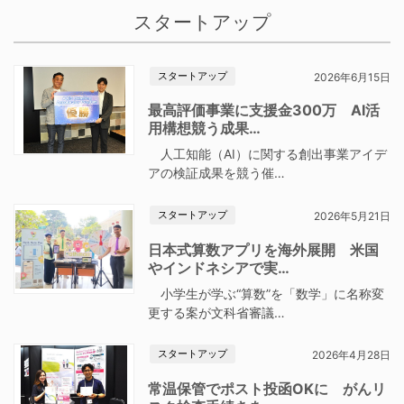
スタートアップ
スタートアップ
2026年6月15日
最高評価事業に支援金300万 AI活
用構想競う成果…
人工知能（AI）に関する創出事業アイデ
アの検証成果を競う催…
スタートアップ
2026年5月21日
日本式算数アプリを海外展開 米国
やインドネシアで実…
小学生が学ぶ“算数”を「数学」に名称変
更する案が文科省審議…
スタートアップ
2026年4月28日
常温保管でポスト投函OKに がんリ