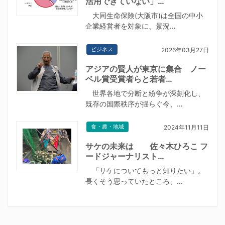
活用できていない」…
大同生命保険(大阪市)は全国の中小
企業経営者を対象に、景況…
ビジネス
2026年03月27日
アジアの賢人が東京に集合 ノー
ベル賞受賞者らと若者…
世界各地で分断と紛争が深刻化し、
既存の国際秩序が揺らぐ今、…
食・農・地域
2024年11月11日
サケの未来は 佐々木ひろこ フ
ードジャーナリスト…
「サケについてもっと知りたい」。
長くそう思っていたところ、…