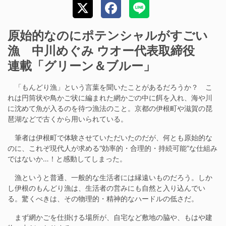
原始的なのにポテンシャルがすごい
漁 中川めぐみ ウオー代表取締役
連載「グリーン＆ブルー」
「もんどり漁」という言葉を聞いたことがあるだろうか？ こ
れは円筒状や鳥かご状に編まれた網かごの中に餌を入れ、海や川
に沈めて魚が入るのを待つ漁法のこと。京都の伊根町や滋賀の琵
琶湖などで古くから用いられている。
筆者は伊根町で体験させていただいたのだが、何とも原始的な
のに、これぞ現代人が求める“効率的・合理的・持続可能”な仕組み
ではないか…！と感動してしまった。
漁というと普通、一般的な生活者には縁遠いものだろう。しか
し伊根のもんどり漁は、生活者の営みにも自然と入り込んでい
る。驚くべきは、その物理的・精神的なハードルの低さだ。
まず網かごを仕掛ける場所が、自宅など敷地の脇や、もはや建