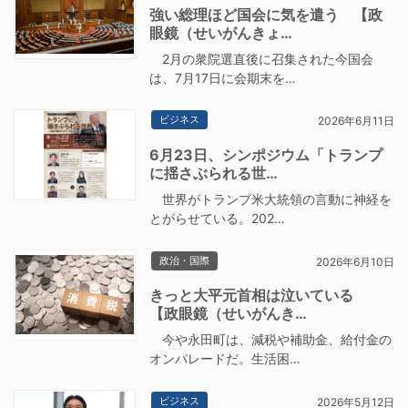
強い総理ほど国会に気を遣う 【政
眼鏡（せいがんきょ…
2月の衆院選直後に召集された今国会
は、7月17日に会期末を…
ビジネス
2026年6月11日
6月23日、シンポジウム「トランプ
に揺さぶられる世…
世界がトランプ米大統領の言動に神経を
とがらせている。202…
政治・国際
2026年6月10日
きっと大平元首相は泣いている
【政眼鏡（せいがんき…
今や永田町は、減税や補助金、給付金の
オンパレードだ。生活困…
ビジネス
2026年5月12日