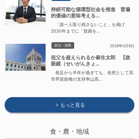
持続可能な循環型社会を推進 普遍
的価値の意味考える…
「誰一人取り残さないこと」を掲げ、
2030年までに「貧困を…
政治・国際
2026年5月8日
祖父を超えられるか麻生太郎 【政
眼鏡（せいがんきょ…
発足から半年が過ぎても、依然として高
市早苗政権の支持率は高…
もっと見る
食・農・地域