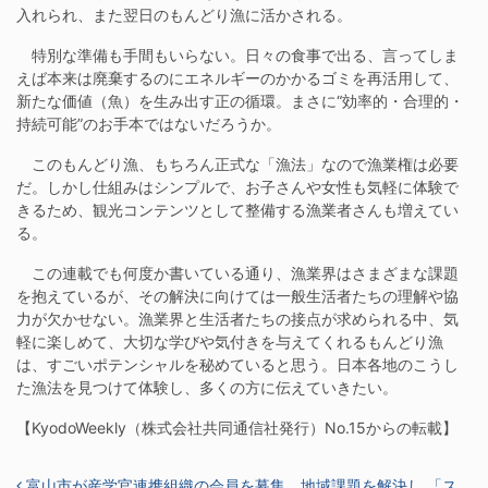
入れられ、また翌日のもんどり漁に活かされる。
特別な準備も手間もいらない。日々の食事で出る、言ってしま
えば本来は廃棄するのにエネルギーのかかるゴミを再活用して、
新たな価値（魚）を生み出す正の循環。まさに“効率的・合理的・
持続可能”のお手本ではないだろうか。
このもんどり漁、もちろん正式な「漁法」なので漁業権は必要
だ。しかし仕組みはシンプルで、お子さんや女性も気軽に体験で
きるため、観光コンテンツとして整備する漁業者さんも増えてい
る。
この連載でも何度か書いている通り、漁業界はさまざまな課題
を抱えているが、その解決に向けては一般生活者たちの理解や協
力が欠かせない。漁業界と生活者たちの接点が求められる中、気
軽に楽しめて、大切な学びや気付きを与えてくれるもんどり漁
は、すごいポテンシャルを秘めていると思う。日本各地のこうし
た漁法を見つけて体験し、多くの方に伝えていきたい。
【KyodoWeekly（株式会社共同通信社発行）No.15からの転載】
投稿ナビゲーション
富山市が産学官連携組織の会員を募集 地域課題を解決し 「ス