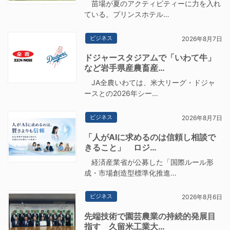
苗場が夏のアクティビティーに力を入れ
ている。プリンスホテル…
ビジネス
2026年8月7日
ドジャースタジアムで「いわて牛」
など岩手県産農畜産…
JA全農いわては、米大リーグ・ドジャ
ースとの2026年シー…
ビジネス
2026年8月7日
「人がAIに求めるのは信頼し相談で
きること」 ロジ…
経済産業省が公募した「国際ルール形
成・市場創造型標準化推進…
ビジネス
2026年8月6日
先端技術で園芸農業の持続的発展目
指す 久留米工業大…