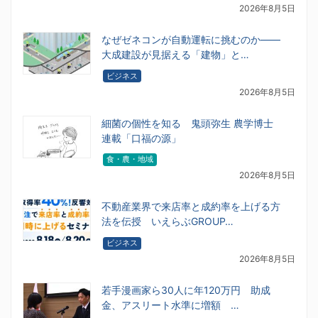
2026年8月5日
なぜゼネコンが自動運転に挑むのか――
大成建設が見据える「建物」と…
ビジネス
2026年8月5日
細菌の個性を知る 鬼頭弥生 農学博士
連載「口福の源」
食・農・地域
2026年8月5日
不動産業界で来店率と成約率を上げる方
法を伝授 いえらぶGROUP…
ビジネス
2026年8月5日
若手漫画家ら30人に年120万円 助成
金、アスリート水準に増額 …