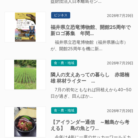
益財団法人日本離島セン…
ビジネス
2026年7月29日
福井県立恐竜博物館、開館25周年で
新ロゴ募集 年間…
福井県立恐竜博物館（福井県勝山市）
が、開館25周年を機に新…
食・農・地域
2026年7月29日
隣人の支えあっての暮らし 赤堀楠
雄 林材ライター …
7月の初旬ともなれば田植えから40~50
日が過ぎ、田んぼか…
食・農・地域
2026年7月29日
【アイランダー通信 ～離島から考
える】 島の魚とワ…
今年は4年に一度のサッカーワールドカ