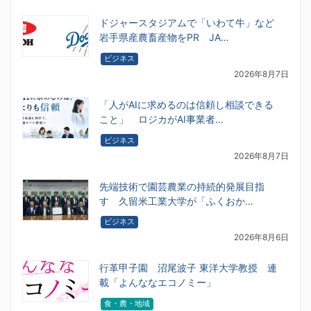
ドジャースタジアムで「いわて牛」など
岩手県産農畜産物をPR JA…
ビジネス
2026年8月7日
「人がAIに求めるのは信頼し相談できる
こと」 ロジカがAI事業者…
ビジネス
2026年8月7日
先端技術で園芸農業の持続的発展目指
す 久留米工業大学が「ふくおか…
ビジネス
2026年8月6日
行革甲子園 沼尾波子 東洋大学教授 連
載「よんななエコノミー」
食・農・地域