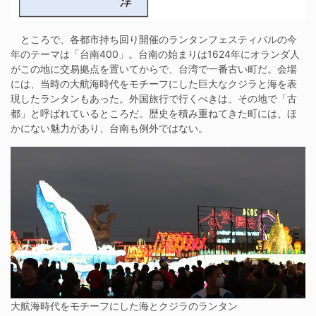
ところで、各都市持ち回り開催のランタンフェスティバルの今
年のテーマは「台南400」。台南の始まりは1624年にオランダ人
がこの地に交易拠点を置いてからで、台湾で一番古い町だ。会場
には、当時の大航海時代をモチーフにした巨大なクジラと海を表
現したランタンもあった。外国旅行で行くべきは、その地で「古
都」と呼ばれているところだ。歴史を積み重ねてきた町には、ほ
かにない魅力があり、台南も例外ではない。
大航海時代をモチーフにした海とクジラのランタン