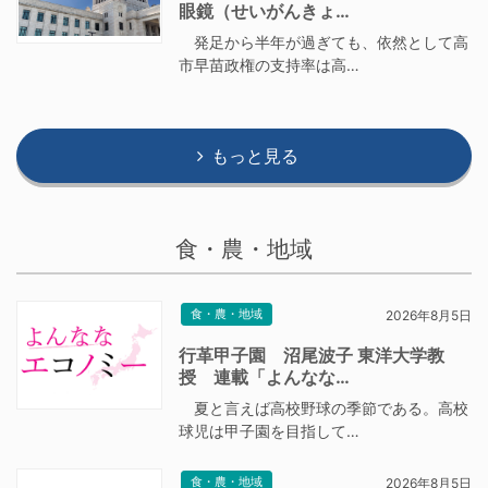
眼鏡（せいがんきょ…
発足から半年が過ぎても、依然として高
市早苗政権の支持率は高…
もっと見る
食・農・地域
食・農・地域
2026年8月5日
行革甲子園 沼尾波子 東洋大学教
授 連載「よんなな…
夏と言えば高校野球の季節である。高校
球児は甲子園を目指して…
食・農・地域
2026年8月5日