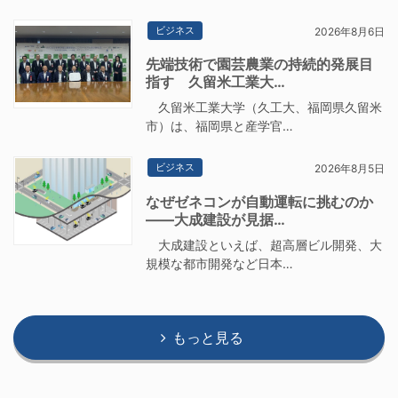
ビジネス
2026年8月6日
先端技術で園芸農業の持続的発展目
指す 久留米工業大…
久留米工業大学（久工大、福岡県久留米
市）は、福岡県と産学官…
ビジネス
2026年8月5日
なぜゼネコンが自動運転に挑むのか
――大成建設が見据…
大成建設といえば、超高層ビル開発、大
規模な都市開発など日本…
もっと見る