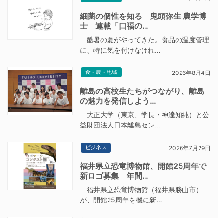
細菌の個性を知る 鬼頭弥生 農学博
士 連載「口福の…
酷暑の夏がやってきた。食品の温度管理
に、特に気を付けなけれ…
食・農・地域
2026年8月4日
離島の高校生たちがつながり、離島
の魅力を発信しよう…
大正大学（東京、学長・神達知純）と公
益財団法人日本離島セン…
ビジネス
2026年7月29日
福井県立恐竜博物館、開館25周年で
新ロゴ募集 年間…
福井県立恐竜博物館（福井県勝山市）
が、開館25周年を機に新…