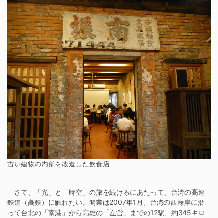
古い建物の内部を改造した飲食店
さて、「光」と「時空」の旅を続けるにあたって、台湾の高速
鉄道（高鉄）に触れたい。開業は2007年1月。台湾の西海岸に沿
って台北の「南港」から高雄の「左営」までの12駅、約345キロ