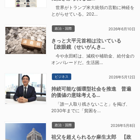
世界がトランプ米大統領の言動に神経を
とがらせている。202…
政治・国際
2026年6月10日
きっと大平元首相は泣いている
【政眼鏡（せいがんき…
今や永田町は、減税や補助金、給付金の
オンパレードだ。生活困…
ビジネス
2026年5月12日
持続可能な循環型社会を推進 普遍
的価値の意味考える…
「誰一人取り残さないこと」を掲げ、
2030年までに「貧困を…
政治・国際
2026年5月8日
祖父を超えられるか麻生太郎 【政