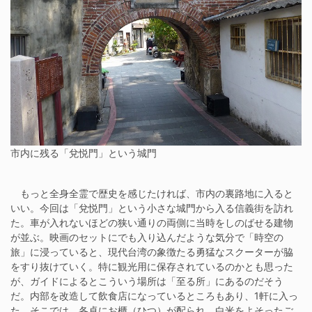
市内に残る「兌悦門」という城門
もっと全身全霊で歴史を感じたければ、市内の裏路地に入ると
いい。今回は「兌悦門」という小さな城門から入る信義街を訪れ
た。車が入れないほどの狭い通りの両側に当時をしのばせる建物
が並ぶ。映画のセットにでも入り込んだような気分で「時空の
旅」に浸っていると、現代台湾の象徴たる勇猛なスクーターが脇
をすり抜けていく。特に観光用に保存されているのかとも思った
が、ガイドによるとこういう場所は「至る所」にあるのだそう
だ。内部を改造して飲食店になっているところもあり、1軒に入っ
た。そこでは、各卓にお櫃（ひつ）が配られ、白米をよそったご