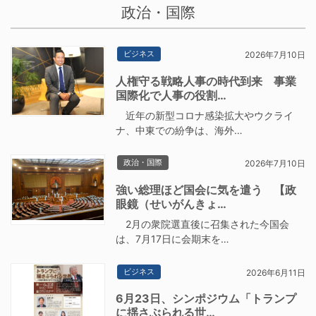
政治・国際
ビジネス
2026年7月10日
人権守る戦略人事の時代到来 事業
国際化で人事の役割…
近年の新型コロナ感染拡大やウクライ
ナ、中東での紛争は、海外…
政治・国際
2026年7月10日
強い総理ほど国会に気を遣う 【政
眼鏡（せいがんきょ…
2月の衆院選直後に召集された今国会
は、7月17日に会期末を…
ビジネス
2026年6月11日
6月23日、シンポジウム「トランプ
に揺さぶられる世…