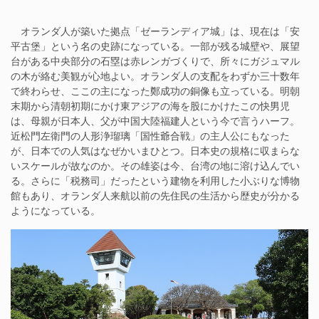
オランダ人が築いた拠点「ゼーランディア城」は、現在は「安
平古堡」という名の史跡になっている。一部が残る城壁や、展望
台がある中央部分の石塁は赤レンガづくりで、所々にガジュマル
の木が絡む美観が心地よい。オランダ人の支配をわずか三十数年
で終わらせ、ここの主になった鄭成功の銅像も立っている。明朝
末期から清朝初期にかけ東アジアの海を股にかけたこの快男児
は、母親が日本人、父が中国大陸福建人という今で言うハーフ。
近松門左衛門の人形浄瑠璃「国性爺合戦」の主人公にもなった
が、日本での人気はなぜかいまひとつ。日本史の規格に収まらな
いスケールが故なのか。その雄姿は今、台湾の地に溶け込んでい
る。さらに「税務司」だったという建物を利用した小ぶりな博物
館もあり、オランダ人来航以前の先住民の生活から歴史が分かる
ようになっている。