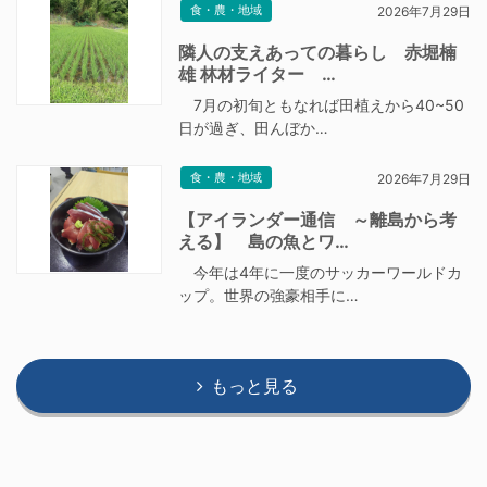
食・農・地域
2026年7月29日
隣人の支えあっての暮らし 赤堀楠
雄 林材ライター …
7月の初旬ともなれば田植えから40~50
日が過ぎ、田んぼか…
食・農・地域
2026年7月29日
【アイランダー通信 ～離島から考
える】 島の魚とワ…
今年は4年に一度のサッカーワールドカ
ップ。世界の強豪相手に…
もっと見る