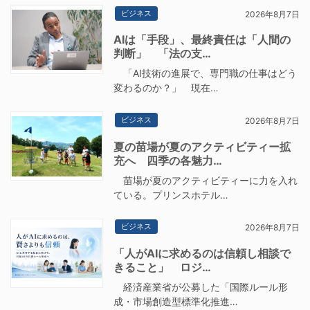
ビジネス
2026年8月7日
AIは「手段」、最終責任は「人間の
判断」 「法の支…
「AI技術の進展で、専門職の仕事はどう
変わるのか？」 現在…
ビジネス
2026年8月7日
夏の苗場が夏のアクティビティー拡
充へ 四季の各魅力…
苗場が夏のアクティビティーに力を入れ
ている。プリンスホテル…
ビジネス
2026年8月7日
「人がAIに求めるのは信頼し相談で
きること」 ロジ…
経済産業省が公募した「国際ルール形
成・市場創造型標準化推進…