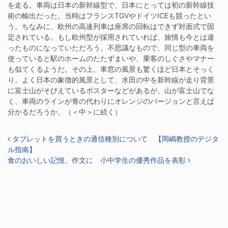
を走る。車両は日本の新幹線型で、日本にとっては初の新幹線技
術の輸出だった。当時はフランスTGVやドイツICEも競ったとい
う。ちなみに、欧州の高速列車は座席の回転はできず対面式で固
定されている。もし欧州型が採用されていれば、旅情も今とは違
ったものになっていただろう。不思議なもので、同じ型の車両を
使っていると駅のホームのたたずまいや、乗客のしぐさやマナー
も似てくるようだ。その上、車窓の風景も驚くほど日本とそっく
り。よく日本の象徴的風景として、水田の中を新幹線が走り背景
に富士山がそびえているポスターなどがあるが、山が富士山でな
く、車両のラインが青の代わりにオレンジのバージョンと言えば
分かるだろうか。（＜中＞に続く）
投稿ナビゲーション
タブレットを買うときの通信種別について 【岡嶋教授のデジタ
ル指南】
食のおいしい記憶、作文に 小中学生の優秀作品を表彰