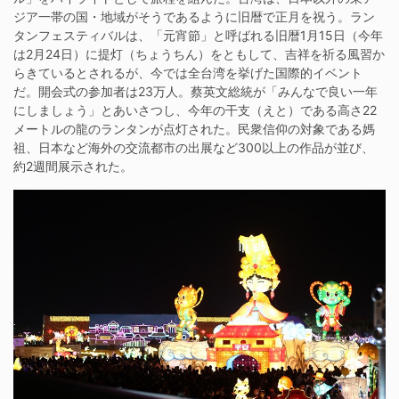
ジア一帯の国・地域がそうであるように旧暦で正月を祝う。ラン
タンフェスティバルは、「元宵節」と呼ばれる旧暦1月15日（今年
は2月24日）に提灯（ちょうちん）をともして、吉祥を祈る風習か
らきているとされるが、今では全台湾を挙げた国際的イベント
だ。開会式の参加者は23万人。蔡英文総統が「みんなで良い一年
にしましょう」とあいさつし、今年の干支（えと）である高さ22
メートルの龍のランタンが点灯された。民衆信仰の対象である媽
祖、日本など海外の交流都市の出展など300以上の作品が並び、
約2週間展示された。