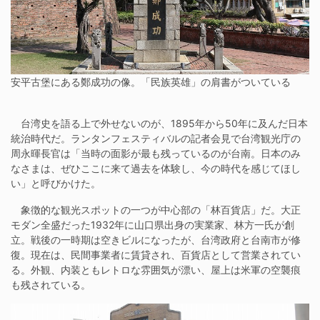
安平古堡にある鄭成功の像。「民族英雄」の肩書がついている
台湾史を語る上で外せないのが、1895年から50年に及んだ日本
統治時代だ。ランタンフェスティバルの記者会見で台湾観光庁の
周永暉長官は「当時の面影が最も残っているのが台南。日本のみ
なさまは、ぜひここに来て過去を体験し、今の時代を感じてほし
い」と呼びかけた。
象徴的な観光スポットの一つが中心部の「林百貨店」だ。大正
モダン全盛だった1932年に山口県出身の実業家、林方一氏が創
立。戦後の一時期は空きビルになったが、台湾政府と台南市が修
復。現在は、民間事業者に賃貸され、百貨店として営業されてい
る。外観、内装ともレトロな雰囲気が漂い、屋上は米軍の空襲痕
も残されている。