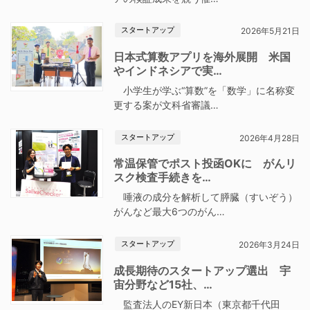
スタートアップ
2026年5月21日
日本式算数アプリを海外展開 米国
やインドネシアで実…
小学生が学ぶ“算数”を「数学」に名称変
更する案が文科省審議…
スタートアップ
2026年4月28日
常温保管でポスト投函OKに がんリ
スク検査手続きを…
唾液の成分を解析して膵臓（すいぞう）
がんなど最大6つのがん…
スタートアップ
2026年3月24日
成長期待のスタートアップ選出 宇
宙分野など15社、…
監査法人のEY新日本（東京都千代田