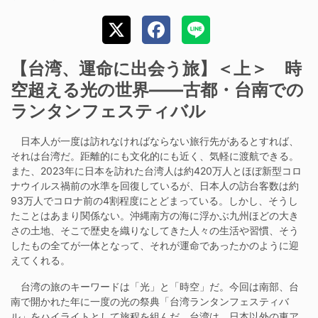
【台湾、運命に出会う旅】＜上＞ 時
空超える光の世界——古都・台南での
ランタンフェスティバル
日本人が一度は訪れなければならない旅行先があるとすれば、
それは台湾だ。距離的にも文化的にも近く、気軽に渡航できる。
また、2023年に日本を訪れた台湾人は約420万人とほぼ新型コロ
ナウイルス禍前の水準を回復しているが、日本人の訪台客数は約
93万人でコロナ前の4割程度にとどまっている。しかし、そうし
たことはあまり関係ない。沖縄南方の海に浮かぶ九州ほどの大き
さの土地、そこで歴史を織りなしてきた人々の生活や習慣、そう
したもの全てが一体となって、それが運命であったかのように迎
えてくれる。
台湾の旅のキーワードは「光」と「時空」だ。今回は南部、台
南で開かれた年に一度の光の祭典「台湾ランタンフェスティバ
ル」をハイライトとして旅程を組んだ。台湾は、日本以外の東ア