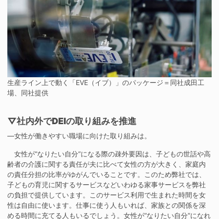
生産ライン上で動く「EVE（イブ）」のパッケージ＝同社成田工
場、同社提供
▽社内外でDEIの取り組みを推進
―女性が働きやすい職場に向けた取り組みは。
女性が“なりたい自分”になる際の疎外要因は、子どもの世話や高
齢者の介護に関する責任が夫に比べて女性の方が大きく、家庭内
の責任分担の比率がゆがんでいることです。このため弊社では、
子どもの育児に関するサービスなどいわゆる家事サービスを弊社
の負担で提供しています。このサービス利用で生まれた時間を女
性は自由に使います。仕事に使う人もいれば、家族との関係を深
める時間に充てる人もいるでしょう。女性が“なりたい自分”になれ