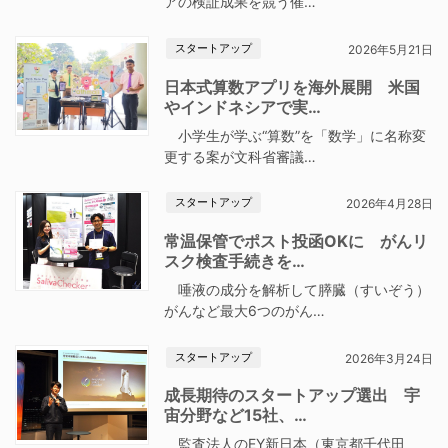
アの検証成果を競う催…
スタートアップ
2026年5月21日
日本式算数アプリを海外展開 米国
やインドネシアで実…
小学生が学ぶ“算数”を「数学」に名称変
更する案が文科省審議…
スタートアップ
2026年4月28日
常温保管でポスト投函OKに がんリ
スク検査手続きを…
唾液の成分を解析して膵臓（すいぞう）
がんなど最大6つのがん…
スタートアップ
2026年3月24日
成長期待のスタートアップ選出 宇
宙分野など15社、…
監査法人のEY新日本（東京都千代田