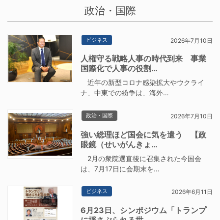
政治・国際
ビジネス
2026年7月10日
人権守る戦略人事の時代到来 事業
国際化で人事の役割…
近年の新型コロナ感染拡大やウクライ
ナ、中東での紛争は、海外…
政治・国際
2026年7月10日
強い総理ほど国会に気を遣う 【政
眼鏡（せいがんきょ…
2月の衆院選直後に召集された今国会
は、7月17日に会期末を…
ビジネス
2026年6月11日
6月23日、シンポジウム「トランプ