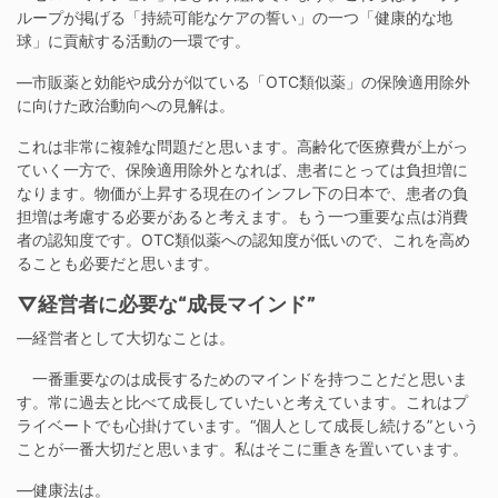
ループが掲げる「持続可能なケアの誓い」の一つ「健康的な地
球」に貢献する活動の一環です。
―市販薬と効能や成分が似ている「OTC類似薬」の保険適用除外
に向けた政治動向への見解は。
これは非常に複雑な問題だと思います。高齢化で医療費が上がっ
ていく一方で、保険適用除外となれば、患者にとっては負担増に
なります。物価が上昇する現在のインフレ下の日本で、患者の負
担増は考慮する必要があると考えます。もう一つ重要な点は消費
者の認知度です。OTC類似薬への認知度が低いので、これを高め
ることも必要だと思います。
▽経営者に必要な“成長マインド”
―経営者として大切なことは。
一番重要なのは成長するためのマインドを持つことだと思いま
す。常に過去と比べて成長していたいと考えています。これはプ
ライベートでも心掛けています。“個人として成長し続ける”という
ことが一番大切だと思います。私はそこに重きを置いています。
―健康法は。