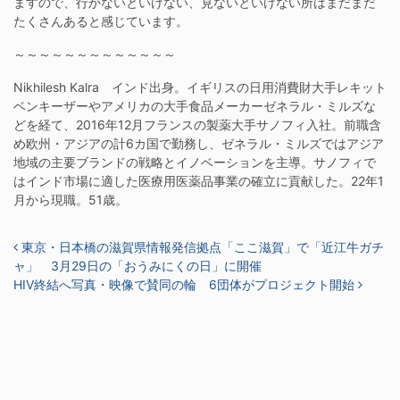
ますので、行かないといけない、見ないといけない所はまだまだ
たくさんあると感じています。
～～～～～～～～～～～～～
Nikhilesh Kalra インド出身。イギリスの日用消費財大手レキット
ベンキーザーやアメリカの大手食品メーカーゼネラル・ミルズな
どを経て、2016年12月フランスの製薬大手サノフィ入社。前職含
め欧州・アジアの計6カ国で勤務し、ゼネラル・ミルズではアジア
地域の主要ブランドの戦略とイノベーションを主導。サノフィで
はインド市場に適した医療用医薬品事業の確立に貢献した。22年1
月から現職。51歳。
投稿ナビゲーション
東京・日本橋の滋賀県情報発信拠点「ここ滋賀」で「近江牛ガチ
ャ」 3月29日の「おうみにくの日」に開催
HIV終結へ写真・映像で賛同の輪 6団体がプロジェクト開始