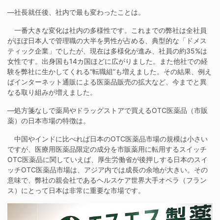
―社長就任後、社内で最も変わったことは。
一番大きな変化は社内の多様性です。これまでの弊社は全社員
がほぼ日本人で管理職の大半を男性が占める、典型的な「ドメス
ティック企業」でしたが、現在は多様化が進み、社員の約35%は
女性です。出身国も14カ国ほどに広がりました。また他社での経
験を弊社に生かしてくれる“転職組”も増えました。その結果、例え
ばインターネット通販による医薬品販売の拡大など、今までと異
なる取り組みが増えました。
―処方箋なしで薬局やドラッグストアで買えるOTC医薬品（市販
薬）の日本市場の特徴は。
中国やインドに比べれば日本のOTC医薬品市場の規模は小さい
ですが、医療用医薬品限定の成分を市販薬用に転用するスイッチ
OTC医薬品に関していえば、厚生労働省が後押しする日本のスイ
ッチOTC医薬品市場は、アジア内では成長の余地が大きい。その
意味で、弊社の親会社であるヘルスケア世界大手オペラ（フラン
ス）にとって日本は非常に重要な市場です。