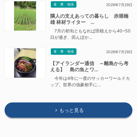
食・農・地域
2026年7月29日
隣人の支えあっての暮らし 赤堀楠
雄 林材ライター …
7月の初旬ともなれば田植えから40~50
日が過ぎ、田んぼか…
食・農・地域
2026年7月29日
【アイランダー通信 ～離島から考
える】 島の魚とワ…
今年は4年に一度のサッカーワールドカ
ップ。世界の強豪相手に…
もっと見る