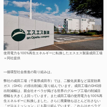
使用電力を100%再生エネルギーに転換したエスエス製薬成田工場
＝同社提供
―循環型社会推進の取り組みは。
弊社の成田工場（千葉県成田市）では、二酸化炭素など温室効果
ガス（GHG）の排出削減に取り組んでいます。成田工場のGHG排
出削減幅は、親会社オペラが掲げる世界のグループ工場の削減目
標幅を大きく上回っています。また成田工場の使用電力を100%再
生エネルギーに転換しました。さらに廃棄物もほとんど出さない
「ゼロエミッション」にも取り組んでいます。これらはオペラグ