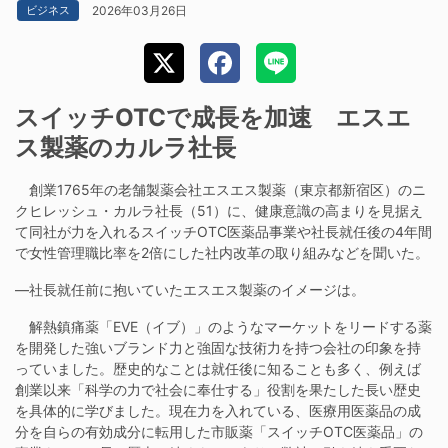
2026年03月26日
ビジネス
スイッチOTCで成長を加速 エスエ
ス製薬のカルラ社長
創業1765年の老舗製薬会社エスエス製薬（東京都新宿区）のニ
クヒレッシュ・カルラ社長（51）に、健康意識の高まりを見据え
て同社が力を入れるスイッチOTC医薬品事業や社長就任後の4年間
で女性管理職比率を2倍にした社内改革の取り組みなどを聞いた。
―社長就任前に抱いていたエスエス製薬のイメージは。
解熱鎮痛薬「EVE（イブ）」のようなマーケットをリードする薬
を開発した強いブランド力と強固な技術力を持つ会社の印象を持
っていました。歴史的なことは就任後に知ることも多く、例えば
創業以来「科学の力で社会に奉仕する」役割を果たした長い歴史
を具体的に学びました。現在力を入れている、医療用医薬品の成
分を自らの有効成分に転用した市販薬「スイッチOTC医薬品」の