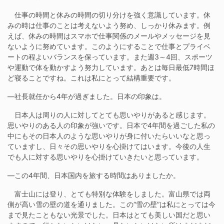
仕事の時間と休みの時間の切り分けを強く意識しています。休
みの時は仕事のことは考えないよう努め、しっかり休みます。例
えば、休みの時間はスマホで仕事関係のメールやメッセージを見
ないように努めています。このようにすることで仕事とプライベ
ートの程よいバランスを保っています。また週3～4回、スポーツ
や運動で体を動かすよう努力しています。あとは毎日最低7時間ほ
ど寝ることですね。これは私にとって結構重要です。
―社長就任から4年が過ぎました。日本の印象は。
日本人は周りの人に対してとても思いやりがあると感じます。
思いやりのある人の印象が強いです。日本で4年間を過ごした私の
中にもその日本人のような思いやりが身に付いたらいいなと思っ
ていますし、日々その思いやりを心掛けてはいます。今後の人生
でも人に対する思いやりを心掛けていきたいと思っています。
―この4年間、日本国内を旅する時間はありましたか。
富士山には登り、とても特別な体験をしました。富山県では両
側が高い雪の壁の道を通りました。この“雪の壁”は私にとっては今
まで見たこともない光景でした。日本はとても美しい国だと思い