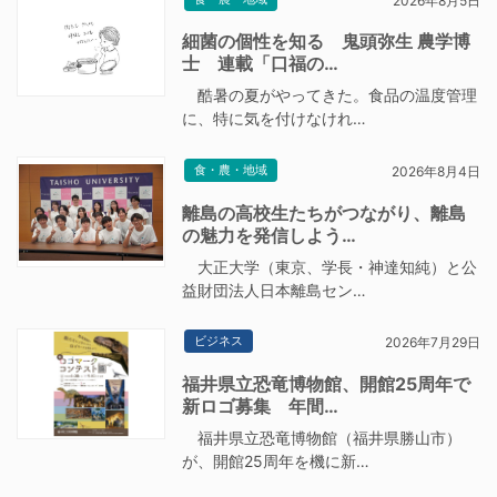
2026年8月5日
細菌の個性を知る 鬼頭弥生 農学博
士 連載「口福の…
酷暑の夏がやってきた。食品の温度管理
に、特に気を付けなけれ…
食・農・地域
2026年8月4日
離島の高校生たちがつながり、離島
の魅力を発信しよう…
大正大学（東京、学長・神達知純）と公
益財団法人日本離島セン…
ビジネス
2026年7月29日
福井県立恐竜博物館、開館25周年で
新ロゴ募集 年間…
福井県立恐竜博物館（福井県勝山市）
が、開館25周年を機に新…