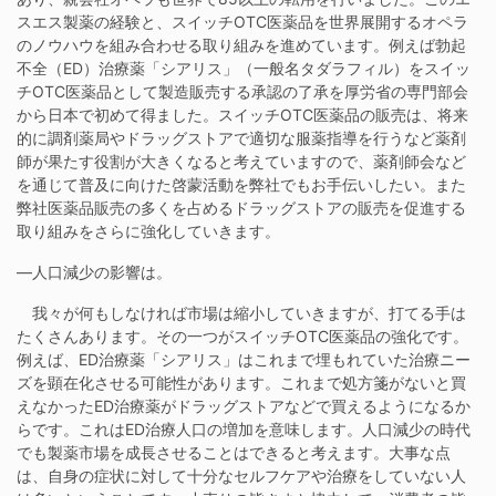
スエス製薬の経験と、スイッチOTC医薬品を世界展開するオペラ
のノウハウを組み合わせる取り組みを進めています。例えば勃起
不全（ED）治療薬「シアリス」（一般名タダラフィル）をスイッ
チOTC医薬品として製造販売する承認の了承を厚労省の専門部会
から日本で初めて得ました。スイッチOTC医薬品の販売は、将来
的に調剤薬局やドラッグストアで適切な服薬指導を行うなど薬剤
師が果たす役割が大きくなると考えていますので、薬剤師会など
を通じて普及に向けた啓蒙活動を弊社でもお手伝いしたい。また
弊社医薬品販売の多くを占めるドラッグストアの販売を促進する
取り組みをさらに強化していきます。
―人口減少の影響は。
我々が何もしなければ市場は縮小していきますが、打てる手は
たくさんあります。その一つがスイッチOTC医薬品の強化です。
例えば、ED治療薬「シアリス」はこれまで埋もれていた治療ニー
ズを顕在化させる可能性があります。これまで処方箋がないと買
えなかったED治療薬がドラッグストアなどで買えるようになるか
らです。これはED治療人口の増加を意味します。人口減少の時代
でも製薬市場を成長させることはできると考えます。大事な点
は、自身の症状に対して十分なセルフケアや治療をしていない人