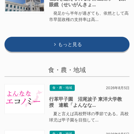
眼鏡（せいがんきょ…
発足から半年が過ぎても、依然として高
市早苗政権の支持率は高…
もっと見る
食・農・地域
食・農・地域
2026年8月5日
行革甲子園 沼尾波子 東洋大学教
授 連載「よんなな…
夏と言えば高校野球の季節である。高校
球児は甲子園を目指して…
食・農・地域