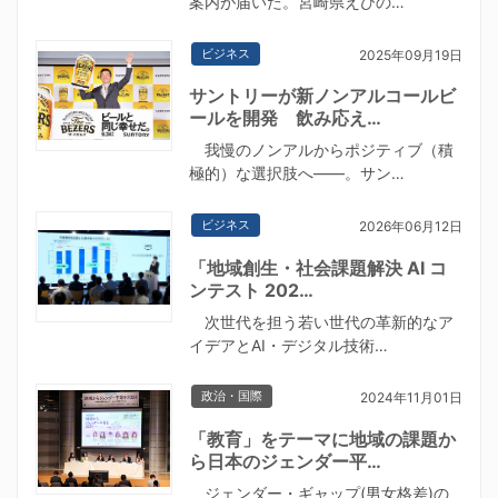
案内が届いた。宮崎県えびの…
ビジネス
2025年09月19日
サントリーが新ノンアルコールビ
ールを開発 飲み応え…
我慢のノンアルからポジティブ（積
極的）な選択肢へ――。サン…
ビジネス
2026年06月12日
「地域創生・社会課題解決 AI コ
ンテスト 202…
次世代を担う若い世代の革新的なア
イデアとAI・デジタル技術…
政治・国際
2024年11月01日
「教育」をテーマに地域の課題か
ら日本のジェンダー平…
ジェンダー・ギャップ(男女格差)の