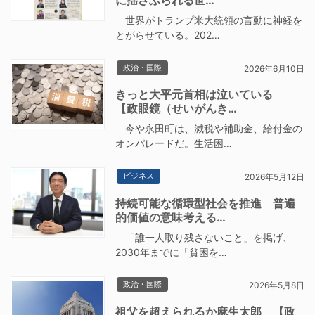
に揺さぶられる世…
世界がトランプ米大統領の言動に神経を
とがらせている。202…
政治・国際
2026年6月10日
きっと大平元首相は泣いている
【政眼鏡（せいがんき…
今や永田町は、減税や補助金、給付金の
オンパレードだ。生活困…
ビジネス
2026年5月12日
持続可能な循環型社会を推進 普遍
的価値の意味考える…
「誰一人取り残さないこと」を掲げ、
2030年までに「貧困を…
政治・国際
2026年5月8日
祖父を超えられるか麻生太郎 【政