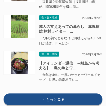
福井県立恐竜博物館（福井県勝山市）
が、開館25周年を機に新…
食・農・地域
2026年7月29日
隣人の支えあっての暮らし 赤堀楠
雄 林材ライター …
7月の初旬ともなれば田植えから40~50
日が過ぎ、田んぼか…
食・農・地域
2026年7月29日
【アイランダー通信 ～離島から考
える】 島の魚とワ…
今年は4年に一度のサッカーワールドカ
ップ。世界の強豪相手に…
もっと見る