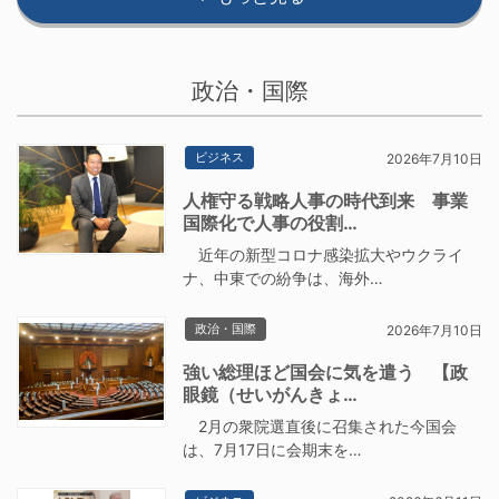
政治・国際
ビジネス
2026年7月10日
人権守る戦略人事の時代到来 事業
国際化で人事の役割…
近年の新型コロナ感染拡大やウクライ
ナ、中東での紛争は、海外…
政治・国際
2026年7月10日
強い総理ほど国会に気を遣う 【政
眼鏡（せいがんきょ…
2月の衆院選直後に召集された今国会
は、7月17日に会期末を…