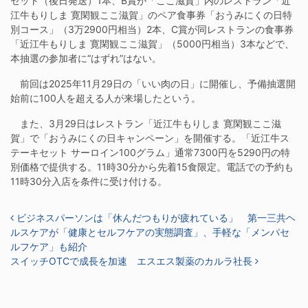
セット（後日発送）1本、B賞が「ここ滋賀」内のレストラン「近
江牛もりしま 寛閑観ここ滋賀」のペア食事券「おうみにくの日特
別コース」（3万2900円相当）2本、C賞が同レストランの食事券
「近江牛もりしま 寛閑観ここ滋賀」（5000円相当）3本などで、
本抽選の参加者に“はずれ”はない。
前回は2025年11月29日の「いい肉の日」に開催し、予備抽選開
始前に100人を超える人が来場したという。
また、3月29日はレストラン「近江牛もりしま 寛閑観ここ滋
賀」で「おうみにくの日キャンペーン」を開催する。「近江牛ス
テーキセット サーロイン100グラム」通常7300円を5290円の特
別価格で提供する。11時30分から先着15食限定。電話での予約も
11時30分入店を条件に受け付ける。
投稿ナビゲーション
ビジネスパーソンは「休んだつもりが疲れている」 第一三共ヘ
ルスケアが「健康とセルフケアの実態調査」、手軽な「メンパセ
ルフケア」も紹介
スイッチOTCで成長を加速 エスエス製薬のカルラ社長