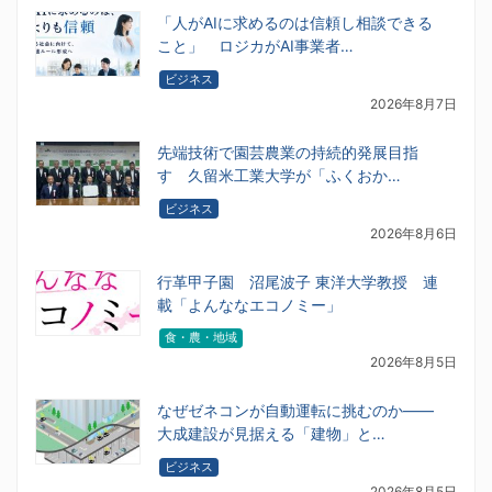
「人がAIに求めるのは信頼し相談できる
こと」 ロジカがAI事業者…
ビジネス
2026年8月7日
先端技術で園芸農業の持続的発展目指
す 久留米工業大学が「ふくおか…
ビジネス
2026年8月6日
行革甲子園 沼尾波子 東洋大学教授 連
載「よんななエコノミー」
食・農・地域
2026年8月5日
なぜゼネコンが自動運転に挑むのか――
大成建設が見据える「建物」と…
ビジネス
2026年8月5日