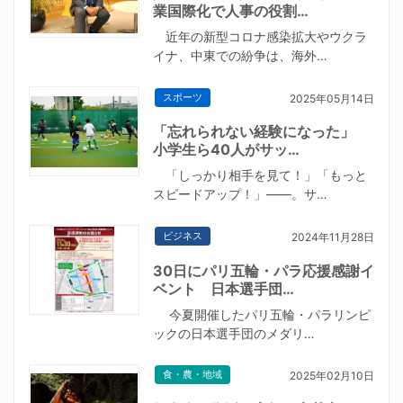
業国際化で人事の役割…
近年の新型コロナ感染拡大やウクラ
イナ、中東での紛争は、海外…
スポーツ
2025年05月14日
「忘れられない経験になった」
小学生ら40人がサッ…
「しっかり相手を見て！」「もっと
スピードアップ！」――。サ…
ビジネス
2024年11月28日
30日にパリ五輪・パラ応援感謝イ
ベント 日本選手団…
今夏開催したパリ五輪・パラリンピ
ックの日本選手団のメダリ…
食・農・地域
2025年02月10日