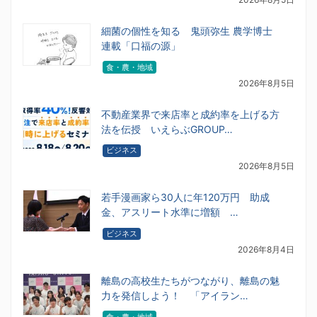
細菌の個性を知る 鬼頭弥生 農学博士
連載「口福の源」
食・農・地域
2026年8月5日
不動産業界で来店率と成約率を上げる方
法を伝授 いえらぶGROUP…
ビジネス
2026年8月5日
若手漫画家ら30人に年120万円 助成
金、アスリート水準に増額 …
ビジネス
2026年8月4日
離島の高校生たちがつながり、離島の魅
力を発信しよう！ 「アイラン…
食・農・地域