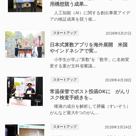
用構想競う成果…
人工知能（AI）に関する創出事業アイデ
アの検証成果を競う催…
スタートアップ
2026年5月21日
日本式算数アプリを海外展開 米国
やインドネシアで実…
小学生が学ぶ“算数”を「数学」に名称変
更する案が文科省審議…
スタートアップ
2026年4月28日
常温保管でポスト投函OKに がんリ
スク検査手続きを…
唾液の成分を解析して膵臓（すいぞう）
がんなど最大6つのがん…
スタートアップ
2026年3月24日