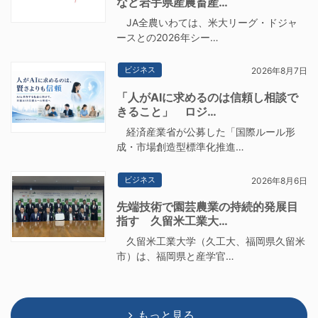
など岩手県産農畜産…
JA全農いわては、米大リーグ・ドジャ
ースとの2026年シー…
ビジネス
2026年8月7日
「人がAIに求めるのは信頼し相談で
きること」 ロジ…
経済産業省が公募した「国際ルール形
成・市場創造型標準化推進…
ビジネス
2026年8月6日
先端技術で園芸農業の持続的発展目
指す 久留米工業大…
久留米工業大学（久工大、福岡県久留米
市）は、福岡県と産学官…
もっと見る