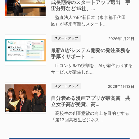
成長期待のスタートアップ選出 宇
宙分野など15社、…
監査法人のEY新日本（東京都千代田
区）が将来有望なスタート…
スタートアップ
2026年1月21日
最新AIがシステム開発の発注業務を
手厚くサポート …
ITコンサルの役割を、AIが肩代わりする
サービスが誕生した…
スタートアップ
2026年1月13日
自分褒める漫画アプリが最高賞 共
立女子高が受賞、高…
高校生の創業意欲の向上を目的とする
「第13回高校生ビジネス…