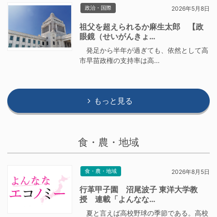
政治・国際
2026年5月8日
祖父を超えられるか麻生太郎 【政
眼鏡（せいがんきょ…
発足から半年が過ぎても、依然として高
市早苗政権の支持率は高…
もっと見る
食・農・地域
食・農・地域
2026年8月5日
行革甲子園 沼尾波子 東洋大学教
授 連載「よんなな…
夏と言えば高校野球の季節である。高校