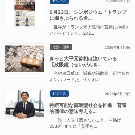
ビジネス
2026年6月11日
6月23日、シンポジウム「トランプ
に揺さぶられる世…
世界がトランプ米大統領の言動に神経を
とがらせている。202…
政治・国際
2026年6月10日
きっと大平元首相は泣いている
【政眼鏡（せいがんき…
今や永田町は、減税や補助金、給付金の
オンパレードだ。生活困…
ビジネス
2026年5月12日
持続可能な循環型社会を推進 普遍
的価値の意味考える…
「誰一人取り残さないこと」を掲げ、
2030年までに「貧困を…