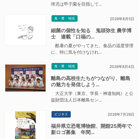
球児は甲子園を目指して…
食・農・地域
2026年8月5日
細菌の個性を知る 鬼頭弥生 農学博
士 連載「口福の…
酷暑の夏がやってきた。食品の温度管理
に、特に気を付けなけれ…
食・農・地域
2026年8月4日
離島の高校生たちがつながり、離島
の魅力を発信しよう…
大正大学（東京、学長・神達知純）と公
益財団法人日本離島セン…
ビジネス
2026年7月29日
福井県立恐竜博物館、開館25周年で
新ロゴ募集 年間…