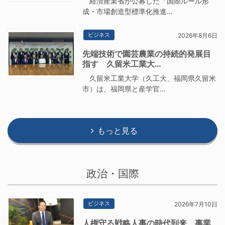
経済産業省が公募した「国際ルール形
成・市場創造型標準化推進…
ビジネス
2026年8月6日
先端技術で園芸農業の持続的発展目
指す 久留米工業大…
久留米工業大学（久工大、福岡県久留米
市）は、福岡県と産学官…
もっと見る
政治・国際
ビジネス
2026年7月10日
人権守る戦略人事の時代到来 事業