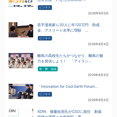
ビジネス
2026年8月5日
若手漫画家ら30人に年120万円 助成
金、アスリート水準に増額 …
ビジネス
2026年8月4日
離島の高校生たちがつながり、離島の魅
力を発信しよう！ 「アイラン…
食・農・地域
2026年8月4日
「Innovation for Cool Earth Forum…
ビジネス
2026年8月4日
4DIN、後藤祐吾氏がCSOに就任 創薬
現場の課題と大学病院・電…