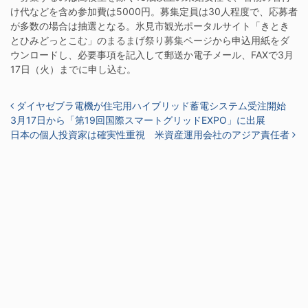
け代などを含め参加費は5000円。募集定員は30人程度で、応募者
が多数の場合は抽選となる。氷見市観光ポータルサイト「きとき
とひみどっとこむ」の
まるまげ祭り募集ページ
から申込用紙をダ
ウンロードし、必要事項を記入して郵送か電子メール、FAXで3月
17日（火）までに申し込む。
投稿ナビゲーション
ダイヤゼブラ電機が住宅用ハイブリッド蓄電システム受注開始
3月17日から「第19回国際スマートグリッドEXPO」に出展
日本の個人投資家は確実性重視 米資産運用会社のアジア責任者