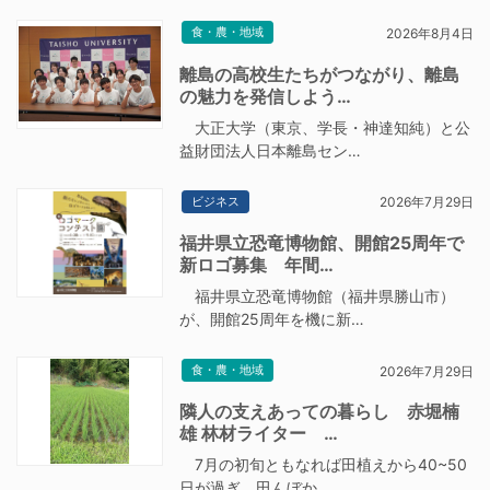
食・農・地域
2026年8月4日
離島の高校生たちがつながり、離島
の魅力を発信しよう…
大正大学（東京、学長・神達知純）と公
益財団法人日本離島セン…
ビジネス
2026年7月29日
福井県立恐竜博物館、開館25周年で
新ロゴ募集 年間…
福井県立恐竜博物館（福井県勝山市）
が、開館25周年を機に新…
食・農・地域
2026年7月29日
隣人の支えあっての暮らし 赤堀楠
雄 林材ライター …
7月の初旬ともなれば田植えから40~50
日が過ぎ、田んぼか…