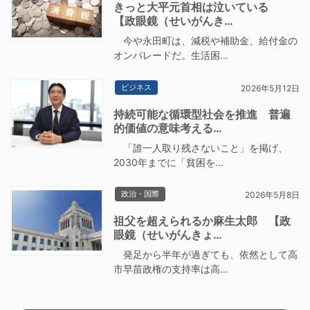
きっと大平元首相は泣いている
【政眼鏡（せいがんき…
今や永田町は、減税や補助金、給付金の
オンパレードだ。生活困…
ビジネス
2026年5月12日
持続可能な循環型社会を推進 普遍
的価値の意味考える…
「誰一人取り残さないこと」を掲げ、
2030年までに「貧困を…
政治・国際
2026年5月8日
祖父を超えられるか麻生太郎 【政
眼鏡（せいがんきょ…
発足から半年が過ぎても、依然として高
市早苗政権の支持率は高…