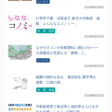
ビジネス
2026年8月6日
行革甲子園 沼尾波子 東洋大学教授 連
載「よんななエコノミー」
食・農・地域
2026年8月5日
なぜゼネコンが自動運転に挑むのか――
大成建設が見据える「建物」と…
ビジネス
2026年8月5日
細菌の個性を知る 鬼頭弥生 農学博士
連載「口福の源」
食・農・地域
2026年8月5日
不動産業界で来店率と成約率を上げる方
法を伝授 いえらぶGROUP…