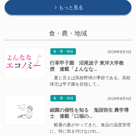
もっと見る
食・農・地域
食・農・地域
2026年8月5日
行革甲子園 沼尾波子 東洋大学教
授 連載「よんなな…
夏と言えば高校野球の季節である。高校
球児は甲子園を目指して…
食・農・地域
2026年8月5日
細菌の個性を知る 鬼頭弥生 農学博
士 連載「口福の…
酷暑の夏がやってきた。食品の温度管理
に、特に気を付けなけれ…