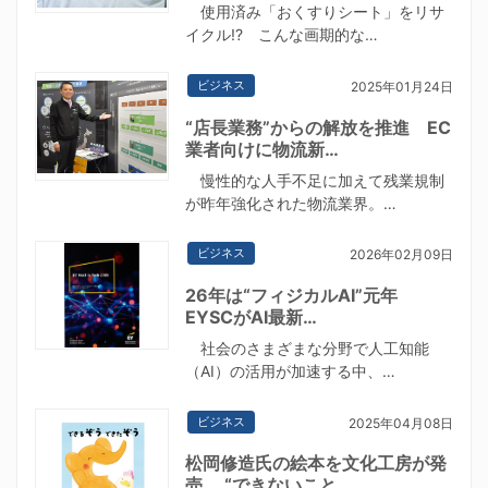
使用済み「おくすりシート」をリサ
イクル!? こんな画期的な…
ビジネス
2025年01月24日
“店長業務”からの解放を推進 EC
業者向けに物流新…
慢性的な人手不足に加えて残業規制
が昨年強化された物流業界。…
ビジネス
2026年02月09日
26年は“フィジカルAI”元年
EYSCがAI最新…
社会のさまざまな分野で人工知能
（AI）の活用が加速する中、…
ビジネス
2025年04月08日
松岡修造氏の絵本を文化工房が発
売 “できないこと…