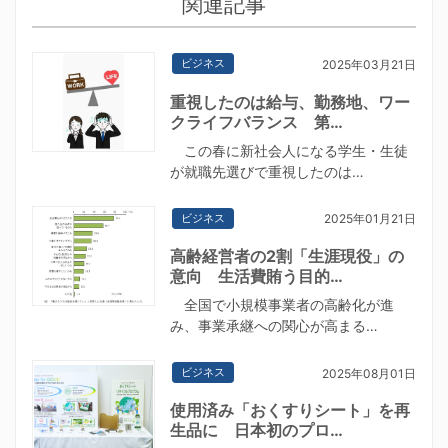
関連記事
ビジネス
2025年03月21日
重視したのは給与、勤務地、ワー
クライフバランス 第…
この春に新社会人になる学生・生徒
が就職先選びで重視したのは…
ビジネス
2025年01月21日
高齢経営者の2割「生涯現役」の
意向 生活費賄う目的…
全国で小規模事業者の高齢化が進
み、事業承継への関心が高まる…
ビジネス
2025年08月01日
使用済み「おくすりシート」を再
生品に 日本初のプロ…