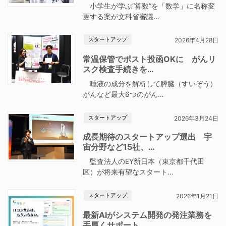
小学生が学ぶ“算数”を「数学」に名称変
更する案が文科省審議…
スタートアップ
2026年4月28日
常温保管でポスト投函OKに がんリ
スク検査手続きを…
唾液の成分を解析して膵臓（すいぞう）
がんなど最大6つのがん…
スタートアップ
2026年3月24日
成長期待のスタートアップ選出 宇
宙分野など15社、…
監査法人のEY新日本（東京都千代田
区）が将来有望なスタート…
スタートアップ
2026年1月21日
最新AIがシステム開発の発注業務を
手厚くサポート …