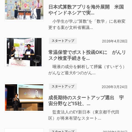
日本式算数アプリを海外展開 米国
やインドネシアで実…
小学生が学ぶ“算数”を「数学」に名称変
更する案が文科省審議…
スタートアップ
2026年4月28日
常温保管でポスト投函OKに がんリ
スク検査手続きを…
唾液の成分を解析して膵臓（すいぞう）
がんなど最大6つのがん…
スタートアップ
2026年3月24日
成長期待のスタートアップ選出 宇
宙分野など15社、…
監査法人のEY新日本（東京都千代田
区）が将来有望なスタート…
スタートアップ