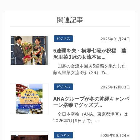
関連記事
ビジネス
2025年01月24日
5連覇を夫・横塚七段が祝福 藤
沢里菜3冠の女流本因…
囲碁の女流本因坊5連覇を果たした
藤沢里菜女流3冠（26）の…
ビジネス
2025年12月03日
ANAグループが冬の沖縄キャンペ
ーン搭乗でグッズプ…
全日本空輸（ANA、東京都港区）は
2026年1月9日まで、…
ビジネス
2025年09月24日