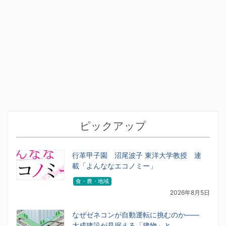
ピックアップ
行革甲子園 沼尾波子 東洋大学教授 連
載「よんななエコノミー」
食・農・地域
2026年8月5日
なぜゼネコンが自動運転に挑むのか――
大成建設が見据える「建物」と…