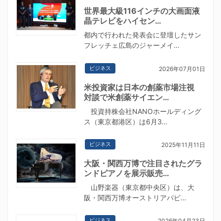
世界最大級116インチの大画面液
晶テレビをハイセン…
都内で行われた発表会に登壇したサン
フレッチェ広島のジャーメイ…
ビジネス
2026年07月01日
米投資家は日本の創薬市場注視
対談で米創薬サイエン…
投資持株会社NANOホールディング
ス（東京都港区）は6月3…
ビジネス
2025年11月11日
大阪・関西万博で注目されたグラ
ンドピアノを展示販売…
山野楽器（東京都中央区）は、大
阪・関西万博オーストリアパビ…
ビジネス
2026年04月23日