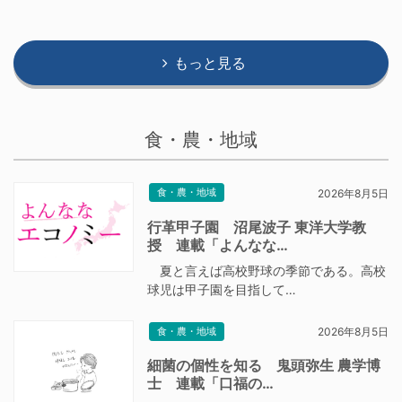
もっと見る
食・農・地域
食・農・地域
2026年8月5日
行革甲子園 沼尾波子 東洋大学教
授 連載「よんなな…
夏と言えば高校野球の季節である。高校
球児は甲子園を目指して…
食・農・地域
2026年8月5日
細菌の個性を知る 鬼頭弥生 農学博
士 連載「口福の…