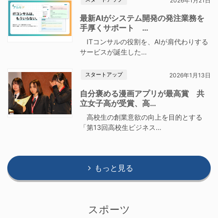
2026年1月21日
最新AIがシステム開発の発注業務を
手厚くサポート …
ITコンサルの役割を、AIが肩代わりする
サービスが誕生した…
スタートアップ
2026年1月13日
自分褒める漫画アプリが最高賞 共
立女子高が受賞、高…
高校生の創業意欲の向上を目的とする
「第13回高校生ビジネス…
もっと見る
スポーツ