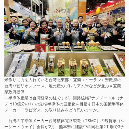
米作りに力を入れている台湾北東部・宜蘭（イーラン）県政府の
台湾パビリオンブース。地元産のプレミアム米などが並ぶ＝宜蘭
県政府提供
―半導体産業は台湾経済の柱ですが、回路線幅2ナノメートル（ナ
ノは10億分の1）の先端半導体の国産化を目指す日本の国策半導体
メーカー「ラピダス」の取り組みをどう思いますか。
台湾の半導体メーカー台湾積体電路製造（TSMC）の魏哲家（シ
ーシー・ウェイ）会長が2月、熊本県に建設中の同社第2工場で3ナ