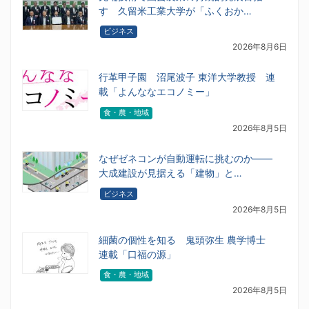
す 久留米工業大学が「ふくおか…
ビジネス
2026年8月6日
行革甲子園 沼尾波子 東洋大学教授 連
載「よんななエコノミー」
食・農・地域
2026年8月5日
なぜゼネコンが自動運転に挑むのか――
大成建設が見据える「建物」と…
ビジネス
2026年8月5日
細菌の個性を知る 鬼頭弥生 農学博士
連載「口福の源」
食・農・地域
2026年8月5日