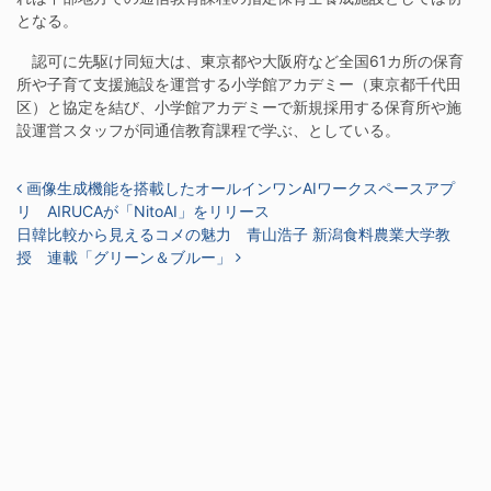
となる。
認可に先駆け同短大は、東京都や大阪府など全国61カ所の保育
所や子育て支援施設を運営する小学館アカデミー（東京都千代田
区）と協定を結び、小学館アカデミーで新規採用する保育所や施
設運営スタッフが同通信教育課程で学ぶ、としている。
投稿ナビゲーション
画像生成機能を搭載したオールインワンAIワークスペースアプ
リ AIRUCAが「NitoAI」をリリース
日韓比較から見えるコメの魅力 青山浩子 新潟食料農業大学教
授 連載「グリーン＆ブルー」