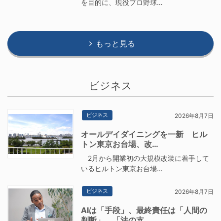
を目的に、現役プロ野球…
もっと見る
ビジネス
ビジネス
2026年8月7日
オールデイダイニングを一新 ヒル
トン東京お台場、改…
2月から開業初の大規模改装に着手して
いるヒルトン東京お台場…
ビジネス
2026年8月7日
AIは「手段」、最終責任は「人間の
判断」 「法の支…