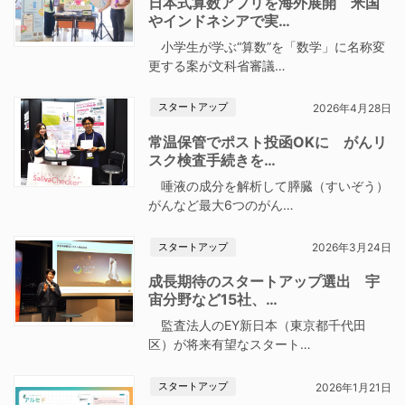
日本式算数アプリを海外展開 米国
やインドネシアで実…
小学生が学ぶ“算数”を「数学」に名称変
更する案が文科省審議…
スタートアップ
2026年4月28日
常温保管でポスト投函OKに がんリ
スク検査手続きを…
唾液の成分を解析して膵臓（すいぞう）
がんなど最大6つのがん…
スタートアップ
2026年3月24日
成長期待のスタートアップ選出 宇
宙分野など15社、…
監査法人のEY新日本（東京都千代田
区）が将来有望なスタート…
スタートアップ
2026年1月21日