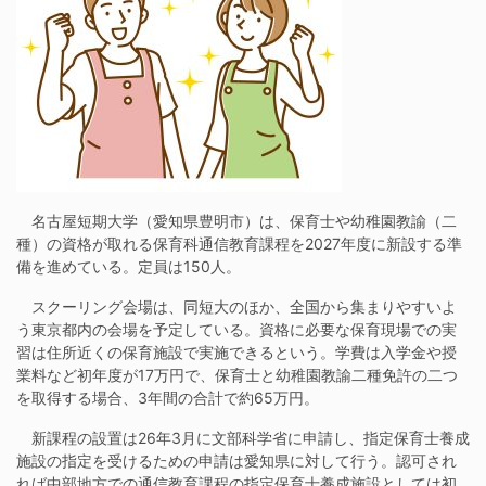
名古屋短期大学（愛知県豊明市）は、保育士や幼稚園教諭（二
種）の資格が取れる保育科通信教育課程を2027年度に新設する準
備を進めている。定員は150人。
スクーリング会場は、同短大のほか、全国から集まりやすいよ
う東京都内の会場を予定している。資格に必要な保育現場での実
習は住所近くの保育施設で実施できるという。学費は入学金や授
業料など初年度が17万円で、保育士と幼稚園教諭二種免許の二つ
を取得する場合、3年間の合計で約65万円。
新課程の設置は26年3月に文部科学省に申請し、指定保育士養成
施設の指定を受けるための申請は愛知県に対して行う。認可され
れば中部地方での通信教育課程の指定保育士養成施設としては初