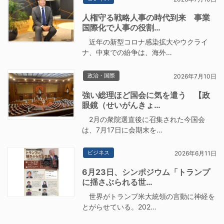
人権守る戦略人事の時代到来 事業
国際化で人事の役割…
近年の新型コロナ感染拡大やウクライ
ナ、中東での紛争は、海外…
政治・国際
2026年7月10日
強い総理ほど国会に気を遣う 【政
眼鏡（せいがんきょ…
2月の衆院選直後に召集された今国会
は、7月17日に会期末を…
ビジネス
2026年6月11日
6月23日、シンポジウム「トランプ
に揺さぶられる世…
世界がトランプ米大統領の言動に神経を
とがらせている。202…