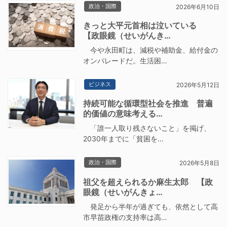
政治・国際
2026年6月10日
きっと大平元首相は泣いている
【政眼鏡（せいがんき…
今や永田町は、減税や補助金、給付金の
オンパレードだ。生活困…
ビジネス
2026年5月12日
持続可能な循環型社会を推進 普遍
的価値の意味考える…
「誰一人取り残さないこと」を掲げ、
2030年までに「貧困を…
政治・国際
2026年5月8日
祖父を超えられるか麻生太郎 【政
眼鏡（せいがんきょ…
発足から半年が過ぎても、依然として高
市早苗政権の支持率は高…