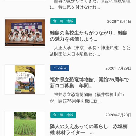
酷暑の夏がやってきた。食品の温度管理
に、特に気を付けなけれ…
食・農・地域
2026年8月4日
離島の高校生たちがつながり、離島
の魅力を発信しよう…
大正大学（東京、学長・神達知純）と公
益財団法人日本離島セン…
ビジネス
2026年7月29日
福井県立恐竜博物館、開館25周年で
新ロゴ募集 年間…
福井県立恐竜博物館（福井県勝山市）
が、開館25周年を機に新…
食・農・地域
2026年7月29日
隣人の支えあっての暮らし 赤堀楠
雄 林材ライター …