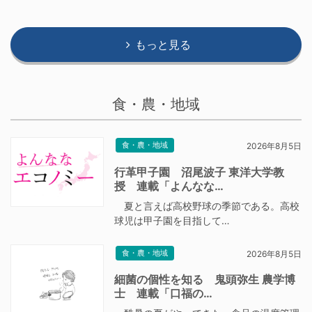
もっと見る
食・農・地域
食・農・地域
2026年8月5日
行革甲子園 沼尾波子 東洋大学教
授 連載「よんなな…
夏と言えば高校野球の季節である。高校
球児は甲子園を目指して…
食・農・地域
2026年8月5日
細菌の個性を知る 鬼頭弥生 農学博
士 連載「口福の…