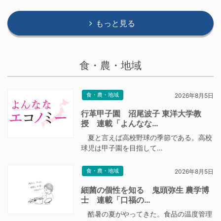
もっと見る
食・農・地域
食・農・地域
2026年8月5日
行革甲子園 沼尾波子 東洋大学教
授 連載「よんなな…
夏と言えば高校野球の季節である。高校
球児は甲子園を目指して…
食・農・地域
2026年8月5日
細菌の個性を知る 鬼頭弥生 農学博
士 連載「口福の…
酷暑の夏がやってきた。食品の温度管理