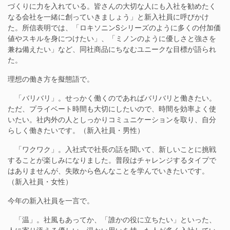
づくりに力を入れている。皆さんの大切な人にも入社を勧めたく
なる会社を一緒に創っていきましょう」と新入社員に呼びかけ
た。所信表明では、「ロキソニンSシリーズのように多くの付加価
値やスキルを身につけたい」、「ミノンのように優しさと強さを
兼ね備えたい」など、同社商品にちなむユニークな目標が語られ
た。
理想の働き方を擬態語で。
「バリバリ」。せっかく働くのであればバリバリと働きたい。
ただ、プライベート時間も大切にしたいので、時間を効率よく使
いたい。社内外の人としっかりコミュニケーションを取り、自分
らしく働きたいです。（新入社員・男性）
「ワクワク」。入社式で社長の話を聞いて、新しいことに挑戦
することが楽しみになりました。普段はチャレンジするタイプで
はありませんが、失敗から色んなことを学んでいきたいです。
（新入社員・女性）
今年の新入社員を一言で。
「温」。社風もあってか、「誰かの役に立ちたい」といった、