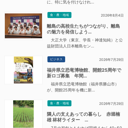
に、特に気を付けなけれ…
食・農・地域
2026年8月4日
離島の高校生たちがつながり、離島
の魅力を発信しよう…
大正大学（東京、学長・神達知純）と公
益財団法人日本離島セン…
ビジネス
2026年7月29日
福井県立恐竜博物館、開館25周年で
新ロゴ募集 年間…
福井県立恐竜博物館（福井県勝山市）
が、開館25周年を機に新…
食・農・地域
2026年7月29日
隣人の支えあっての暮らし 赤堀楠
雄 林材ライター …
7月の初旬ともなれば田植えから40~50