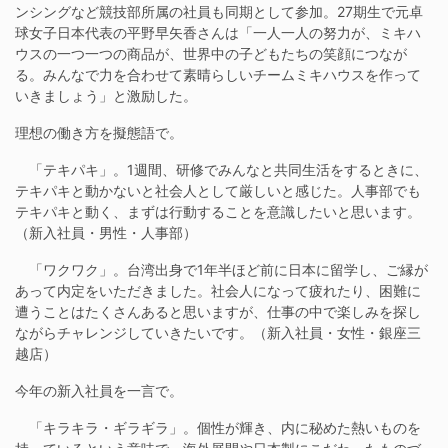
ンシングなど競技部所属の社員も同期として参加。27期生で元卓
球女子日本代表の平野早矢香さんは「一人一人の努力が、ミキハ
ウスの一つ一つの商品が、世界中の子どもたちの笑顔につなが
る。みんなで力を合わせて素晴らしいチームミキハウスを作って
いきましょう」と激励した。
理想の働き方を擬態語で。
「テキパキ」。1週間、研修でみんなと共同生活をするときに、
テキパキと動かないと社会人として厳しいと感じた。人事部でも
テキパキと動く、まずは行動することを意識したいと思います。
（新入社員・男性・人事部）
「ワクワク」。台湾出身で1年半ほど前に日本に留学し、ご縁が
あって内定をいただきました。社会人になって疲れたり、困難に
遭うことはたくさんあると思いますが、仕事の中で楽しみを探し
ながらチャレンジしていきたいです。（新入社員・女性・銀座三
越店）
今年の新入社員を一言で。
「キラキラ・ギラギラ」。個性が輝き、内に秘めた熱いものを