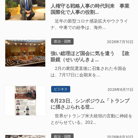
人権守る戦略人事の時代到来 事業
国際化で人事の役割…
近年の新型コロナ感染拡大やウクライ
ナ、中東での紛争は、海外…
政治・国際
2026年7月10日
強い総理ほど国会に気を遣う 【政
眼鏡（せいがんきょ…
2月の衆院選直後に召集された今国会
は、7月17日に会期末を…
ビジネス
2026年6月11日
6月23日、シンポジウム「トランプ
に揺さぶられる世…
世界がトランプ米大統領の言動に神経を
とがらせている。202…
政治・国際
2026年6月10日