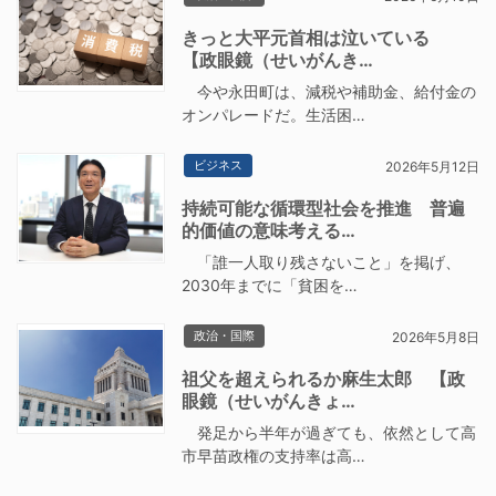
きっと大平元首相は泣いている
【政眼鏡（せいがんき…
今や永田町は、減税や補助金、給付金の
オンパレードだ。生活困…
ビジネス
2026年5月12日
持続可能な循環型社会を推進 普遍
的価値の意味考える…
「誰一人取り残さないこと」を掲げ、
2030年までに「貧困を…
政治・国際
2026年5月8日
祖父を超えられるか麻生太郎 【政
眼鏡（せいがんきょ…
発足から半年が過ぎても、依然として高
市早苗政権の支持率は高…