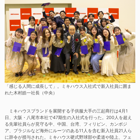
「感じる人間に成長して」。ミキハウス入社式で新入社員に囲ま
れた木村皓一社長（中央）
ミキハウスブランドを展開する子供服大手の三起商行は4月1
日、大阪・八尾市本社で47期生の入社式を行った。200人を超え
る先輩社員らが見守る中、中国、台湾、フィリピン、カンボジ
ア、ブラジルなど海外にルーツのある11人を含む新入社員21人ら
に辞令が授与された。ミキハウス硬式野球部や柔道や陸上、フェ