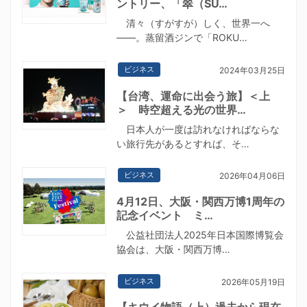
ントリー、「翠（SU…
清々（すがすが）しく、世界一へ
——。蒸留酒ジンで「ROKU…
ビジネス
2024年03月25日
【台湾、運命に出会う旅】＜上
＞ 時空超える光の世界…
日本人が一度は訪れなければならな
い旅行先があるとすれば、そ…
ビジネス
2026年04月06日
4月12日、大阪・関西万博1周年の
記念イベント ミ…
公益社団法人2025年日本国際博覧会
協会は、大阪・関西万博…
ビジネス
2026年05月19日