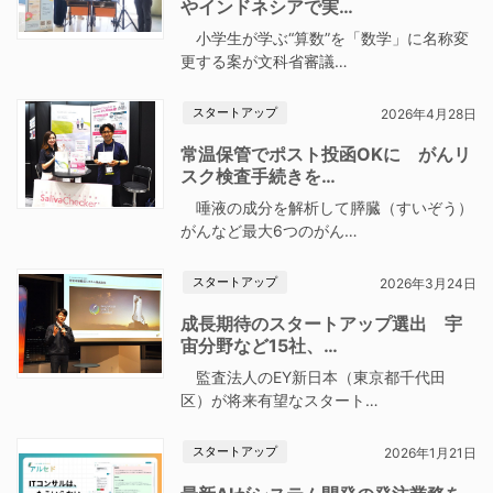
やインドネシアで実…
小学生が学ぶ“算数”を「数学」に名称変
更する案が文科省審議…
スタートアップ
2026年4月28日
常温保管でポスト投函OKに がんリ
スク検査手続きを…
唾液の成分を解析して膵臓（すいぞう）
がんなど最大6つのがん…
スタートアップ
2026年3月24日
成長期待のスタートアップ選出 宇
宙分野など15社、…
監査法人のEY新日本（東京都千代田
区）が将来有望なスタート…
スタートアップ
2026年1月21日