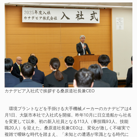
カナデビア入社式で挨拶する桑原道社長兼CEO
環境プラントなどを手掛ける大手機械メーカーのカナデビアは4
月1日、大阪市本社で入社式を開催。昨年10月に日立造船から社名
を変更して以来、初の新入社員となる113人（事技職93人、技能
職20人）を迎えた。桑原道社長兼CEOは、変化が激しく不確実で
複雑で曖昧な時代を踏まえ、「未知との遭遇が常識となる時代に