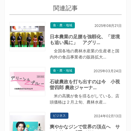
関連記事
食・農・地域
2025年08月21日
日本農業の足腰を強靱化、「逆境
も追い風に」 アグリ…
全国各地の農林水産業の生産者と国
内外の食品事業者の販路拡大…
食・農・地域
2025年03月24日
石破農政を打ち出すのは今 小視
曽四郎 農政ジャーナ…
米の高騰が食を揺るがしている。店
頭価格は２月上旬、農林水産…
ビジネス
2024年02月13日
爽やかなジンで世界の頂点へ サ