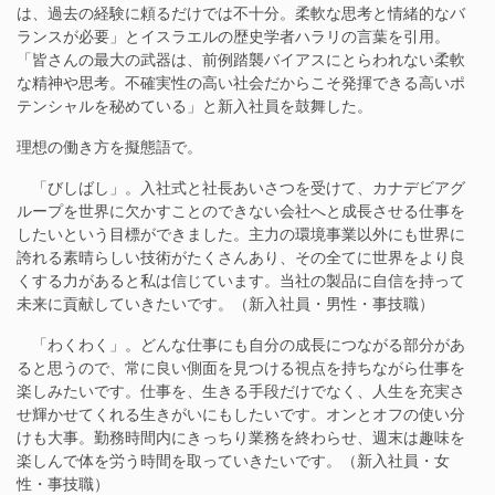
は、過去の経験に頼るだけでは不十分。柔軟な思考と情緒的なバ
ランスが必要」とイスラエルの歴史学者ハラリの言葉を引用。
「皆さんの最大の武器は、前例踏襲バイアスにとらわれない柔軟
な精神や思考。不確実性の高い社会だからこそ発揮できる高いポ
テンシャルを秘めている」と新入社員を鼓舞した。
理想の働き方を擬態語で。
「びしばし」。入社式と社長あいさつを受けて、カナデビアグ
ループを世界に欠かすことのできない会社へと成長させる仕事を
したいという目標ができました。主力の環境事業以外にも世界に
誇れる素晴らしい技術がたくさんあり、その全てに世界をより良
くする力があると私は信じています。当社の製品に自信を持って
未来に貢献していきたいです。（新入社員・男性・事技職）
「わくわく」。どんな仕事にも自分の成長につながる部分があ
ると思うので、常に良い側面を見つける視点を持ちながら仕事を
楽しみたいです。仕事を、生きる手段だけでなく、人生を充実さ
せ輝かせてくれる生きがいにもしたいです。オンとオフの使い分
けも大事。勤務時間内にきっちり業務を終わらせ、週末は趣味を
楽しんで体を労う時間を取っていきたいです。（新入社員・女
性・事技職）