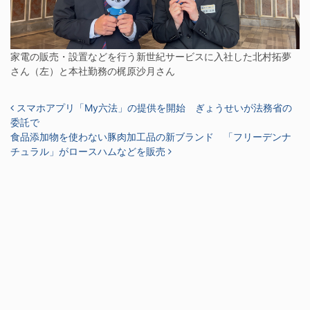
家電の販売・設置などを行う新世紀サービスに入社した北村拓夢
さん（左）と本社勤務の梶原沙月さん
投稿ナビゲーション
スマホアプリ「My六法」の提供を開始 ぎょうせいが法務省の
委託で
食品添加物を使わない豚肉加工品の新ブランド 「フリーデンナ
チュラル」がロースハムなどを販売