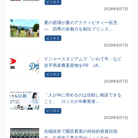
ビジネス
2026年8月7日
夏の苗場が夏のアクティビティー拡充
へ 四季の各魅力を創出プリンス…
ビジネス
2026年8月7日
ドジャースタジアムで「いわて牛」など
岩手県産農畜産物をPR JA…
ビジネス
2026年8月7日
「人がAIに求めるのは信頼し相談できる
こと」 ロジカがAI事業者…
ビジネス
2026年8月7日
先端技術で園芸農業の持続的発展目指
す 久留米工業大学が「ふくおか…