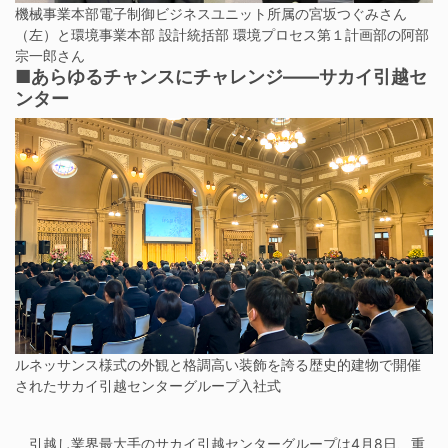
機械事業本部電子制御ビジネスユニット所属の宮坂つぐみさん
（左）と環境事業本部 設計統括部 環境プロセス第１計画部の阿部
宗一郎さん
■あらゆるチャンスにチャレンジ——サカイ引越セ
ンター
ルネッサンス様式の外観と格調高い装飾を誇る歴史的建物で開催
されたサカイ引越センターグループ入社式
引越し業界最大手のサカイ引越センターグループは4月8日、重