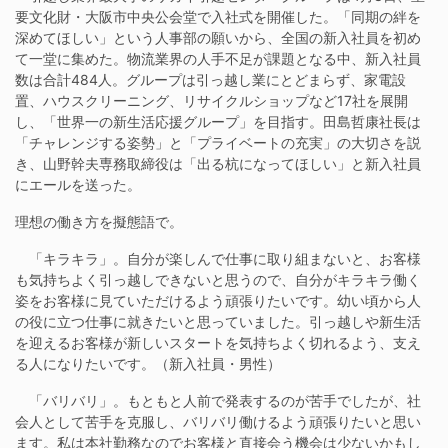
要文化財・大阪市中央公会堂で入社式を開催した。「同期の絆を
深めてほしい」という人事部の願いから、全国の新入社員を初め
て一堂に集めた。物流業界の人手不足が課題となる中、新入社員
数は合計484人。グループは引っ越し業にとどまらず、家電設
置、ハウスクリーニング、リサイクルショップなど17社を展開
し、「世界一の新生活応援グループ」を目指す。田島哲康社長は
「チャレンジする姿勢」と「プライベートの充実」の大切さを説
き、山野幹夫専務取締役は「出る杭になってほしい」と新入社員
にエールを送った。
理想の働き方を擬態語で。
「キラキラ」。自分が楽しんで仕事に取り組まないと、お客様
も気持ちよく引っ越しできないと思うので、自分がキラキラ働く
姿をお客様に見ていただけるよう頑張りたいです。幼い頃から人
の役に立つ仕事に就きたいと思っていました。引っ越しや新生活
を迎えるお客様が新しいスタートを気持ちよく切れるよう、支え
る人になりたいです。（新入社員・男性）
「バリバリ」。もともと人前で発表するのが苦手でしたが、社
会人として苦手を克服し、バリバリ働けるよう頑張りたいと思い
ます。私は本社勤務なのでお客様と直接会う機会は少ないかもし