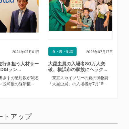
食・農・地域
2024年07月01日
2026年07月17日
先行き担う人材サー
大昆虫展の入場者80万人突
D&Iラン…
破、横浜市の家族にヘラク…
働き手の絶対数が減る
東京スカイツリーの夏の風物詩
レ脱却後の経済復…
「大昆虫展」の入場者が7月16…
ートアップ