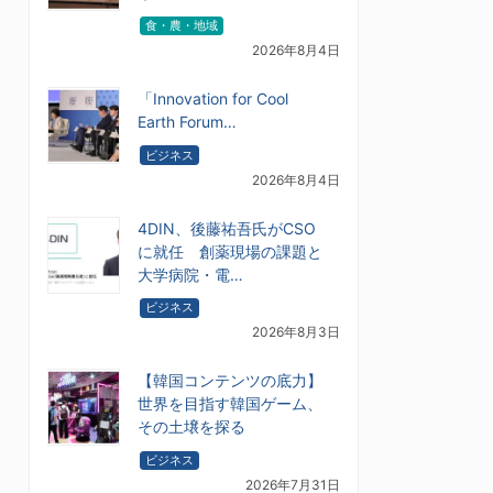
食・農・地域
2026年8月4日
「Innovation for Cool
Earth Forum…
ビジネス
2026年8月4日
4DIN、後藤祐吾氏がCSO
に就任 創薬現場の課題と
大学病院・電…
ビジネス
2026年8月3日
【韓国コンテンツの底力】
世界を目指す韓国ゲーム、
その土壌を探る
ビジネス
2026年7月31日