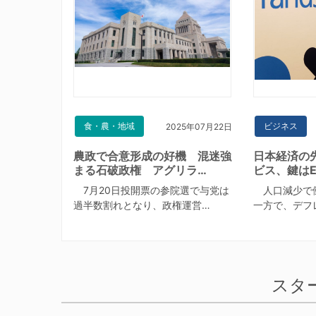
食・農・地域
ビジネス
2025年07月22日
農政で合意形成の好機 混迷強
日本経済の
まる石破政権 アグリラ…
ビス、鍵はE
7月20日投開票の参院選で与党は
人口減少で
過半数割れとなり、政権運営…
一方で、デフ
スタ