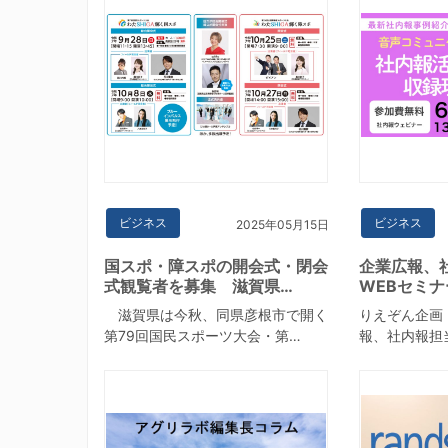
ビジネス
ビジネス
2025年05月15日
国スポ・障スポの開会式・閉会
企業広報、
式観覧者を募集 滋賀県…
WEBセミ
滋賀県は今秋、同県彦根市で開く
りえぞん企画
第79回国民スポーツ大会・第…
報、社内報担