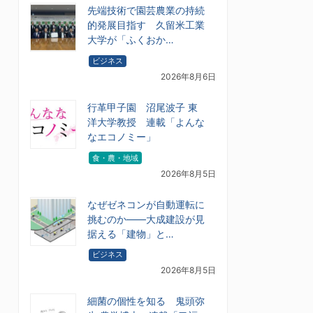
先端技術で園芸農業の持続
的発展目指す 久留米工業
大学が「ふくおか…
ビジネス
2026年8月6日
行革甲子園 沼尾波子 東
洋大学教授 連載「よんな
なエコノミー」
食・農・地域
2026年8月5日
なぜゼネコンが自動運転に
挑むのか――大成建設が見
据える「建物」と…
ビジネス
2026年8月5日
細菌の個性を知る 鬼頭弥