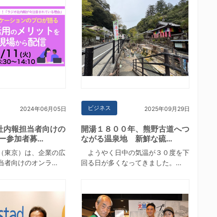
ビジネス
2024年06月05日
2025年09月29日
社内報担当者向けの
開湯１８００年、熊野古道へつ
ナー参加者募…
ながる温泉地 新鮮な硫…
（東京）は、企業の広
ようやく日中の気温が３０度を下
当者向けのオンラ…
回る日が多くなってきました。…