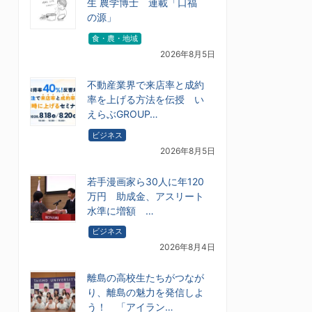
生 農学博士 連載「口福
の源」
食・農・地域
2026年8月5日
不動産業界で来店率と成約
率を上げる方法を伝授 い
えらぶGROUP…
ビジネス
2026年8月5日
若手漫画家ら30人に年120
万円 助成金、アスリート
水準に増額 …
ビジネス
2026年8月4日
離島の高校生たちがつなが
り、離島の魅力を発信しよ
う！ 「アイラン…