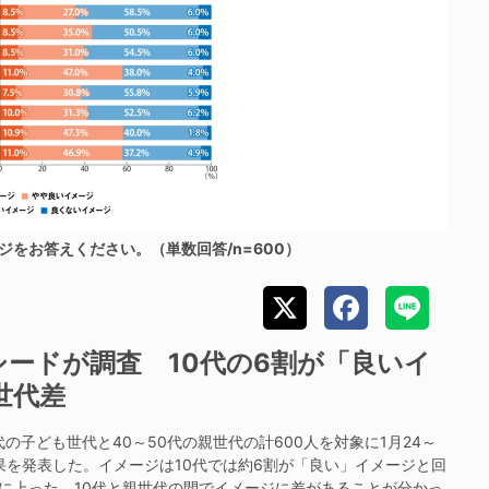
をお答えください。（単数回答/n=600）
ードが調査 10代の6割が「良いイ
世代差
子ども世代と40～50代の親世代の計600人を対象に1月24～
果を発表した。イメージは10代では約6割が「良い」イメージと回
に上った。10代と親世代の間でイメージに差があることが分かっ