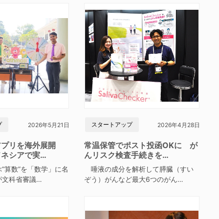
プ
スタートアップ
2026年5月21日
2026年4月28日
アプリを海外展開
常温保管でポスト投函OKに が
ドネシアで実…
んリスク検査手続きを…
“算数”を「数学」に名
唾液の成分を解析して膵臓（すい
が文科省審議…
ぞう）がんなど最大6つのがん…