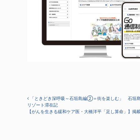
投稿ナビゲーション
「ときどき深呼吸～石垣島編②＝街を楽しむ」 石垣島
リゾート滞在記
【がんを生きる緩和ケア医・大橋洋平「足し算命」】掲