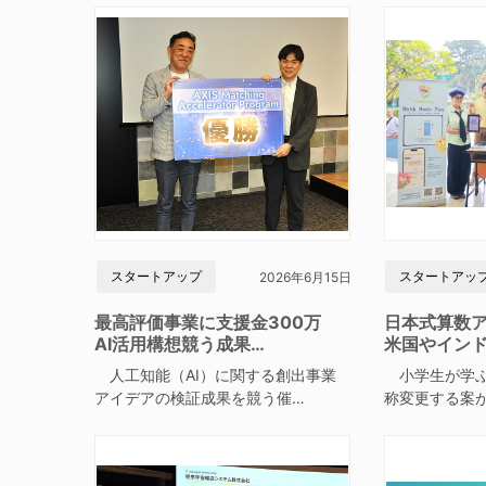
スタートアップ
スタートアッ
2026年6月15日
最高評価事業に支援金300万
日本式算数
AI活用構想競う成果…
米国やイン
人工知能（AI）に関する創出事業
小学生が学ぶ
アイデアの検証成果を競う催…
称変更する案