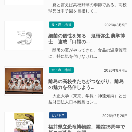
夏と言えば高校野球の季節である。高校
球児は甲子園を目指して…
食・農・地域
2026年8月5日
細菌の個性を知る 鬼頭弥生 農学博
士 連載「口福の…
酷暑の夏がやってきた。食品の温度管理
に、特に気を付けなけれ…
食・農・地域
2026年8月4日
離島の高校生たちがつながり、離島
の魅力を発信しよう…
大正大学（東京、学長・神達知純）と公
益財団法人日本離島セン…
ビジネス
2026年7月29日
福井県立恐竜博物館、開館25周年で