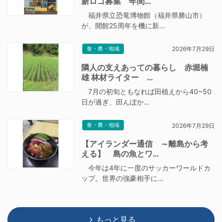
新ロゴ募集 年間…
福井県立恐竜博物館（福井県勝山市）
が、開館25周年を機に新…
食・農・地域
2026年7月29日
隣人の支えあっての暮らし 赤堀楠
雄 林材ライター …
7月の初旬ともなれば田植えから40~50
日が過ぎ、田んぼか…
食・農・地域
2026年7月29日
【アイランダー通信 ～離島から考
える】 島の魚とワ…
今年は4年に一度のサッカーワールドカ
ップ。世界の強豪相手に…
もっと見る