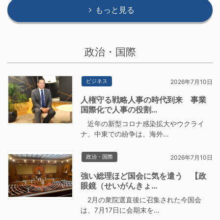
もっと見る
政治・国際
ビジネス
2026年7月10日
人権守る戦略人事の時代到来 事業
国際化で人事の役割…
近年の新型コロナ感染拡大やウクライ
ナ、中東での紛争は、海外…
政治・国際
2026年7月10日
強い総理ほど国会に気を遣う 【政
眼鏡（せいがんきょ…
2月の衆院選直後に召集された今国会
は、7月17日に会期末を…