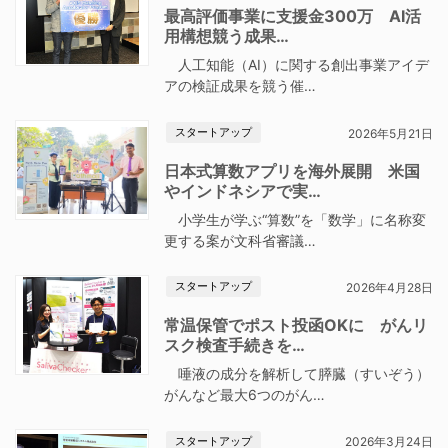
最高評価事業に支援金300万 AI活
用構想競う成果…
人工知能（AI）に関する創出事業アイデ
アの検証成果を競う催…
スタートアップ
2026年5月21日
日本式算数アプリを海外展開 米国
やインドネシアで実…
小学生が学ぶ“算数”を「数学」に名称変
更する案が文科省審議…
スタートアップ
2026年4月28日
常温保管でポスト投函OKに がんリ
スク検査手続きを…
唾液の成分を解析して膵臓（すいぞう）
がんなど最大6つのがん…
スタートアップ
2026年3月24日