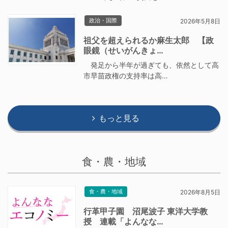
政治・国際
2026年5月8日
祖父を超えられるか麻生太郎 【政
眼鏡（せいがんきょ…
発足から半年が過ぎても、依然として高
市早苗政権の支持率は高…
もっと見る
食・農・地域
食・農・地域
2026年8月5日
行革甲子園 沼尾波子 東洋大学教
授 連載「よんなな…