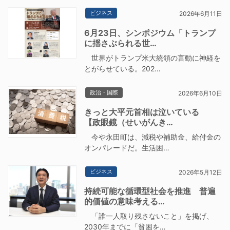
ビジネス
2026年6月11日
6月23日、シンポジウム「トランプ
に揺さぶられる世…
世界がトランプ米大統領の言動に神経を
とがらせている。202…
政治・国際
2026年6月10日
きっと大平元首相は泣いている
【政眼鏡（せいがんき…
今や永田町は、減税や補助金、給付金の
オンパレードだ。生活困…
ビジネス
2026年5月12日
持続可能な循環型社会を推進 普遍
的価値の意味考える…
「誰一人取り残さないこと」を掲げ、
2030年までに「貧困を…