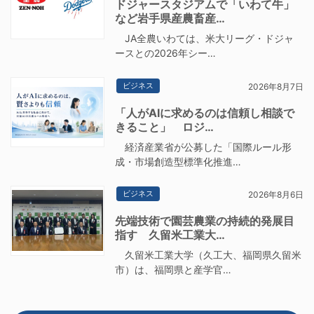
ドジャースタジアムで「いわて牛」
など岩手県産農畜産…
JA全農いわては、米大リーグ・ドジャ
ースとの2026年シー…
ビジネス
2026年8月7日
「人がAIに求めるのは信頼し相談で
きること」 ロジ…
経済産業省が公募した「国際ルール形
成・市場創造型標準化推進…
ビジネス
2026年8月6日
先端技術で園芸農業の持続的発展目
指す 久留米工業大…
久留米工業大学（久工大、福岡県久留米
市）は、福岡県と産学官…