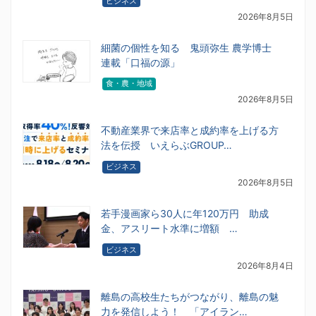
ビジネス
2026年8月5日
細菌の個性を知る 鬼頭弥生 農学博士
連載「口福の源」
食・農・地域
2026年8月5日
不動産業界で来店率と成約率を上げる方
法を伝授 いえらぶGROUP…
ビジネス
2026年8月5日
若手漫画家ら30人に年120万円 助成
金、アスリート水準に増額 …
ビジネス
2026年8月4日
離島の高校生たちがつながり、離島の魅
力を発信しよう！ 「アイラン…