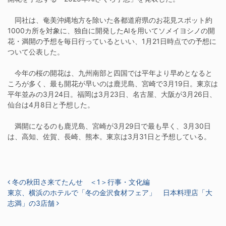
同社は、奄美沖縄地方を除いた各都道府県のお花見スポット約
1000カ所を対象に、独自に開発したAIを用いてソメイヨシノの開
花・満開の予想を毎日行っているといい、1月21日時点での予想に
ついて公表した。
今年の桜の開花は、九州南部と四国では平年より早めとなると
ころが多く、最も開花が早いのは鹿児島、宮崎で3月19日。東京は
平年並みの3月24日。福岡は3月23日、名古屋、大阪が3月26日、
仙台は4月8日と予想した。
満開になるのも鹿児島、宮崎が3月29日で最も早く、3月30日
は、高知、佐賀、長崎、熊本。東京は3月31日と予想している。
投稿ナビゲーション
冬の秋田さ来てたんせ ＜1＞行事・文化編
東京、横浜のホテルで「冬の金沢食材フェア」 日本料理店「大
志満」の3店舗