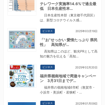
テレワーク実施率14.6%で過去最
低 日本生産性本…
日本生産性本部（東京都千代田区）
は、新型コロナウイルス感…
ビジネス
2025年03月19日
「“お”せっかい 愛情たっぷり 県民
性」 高知県が…
高知県はこのほど、観光PRとして高
知の魅力を伝える「高知…
ビジネス
2025年02月20日
福井県嶺南地域で周遊キャンペー
ン 3月31日までデ…
福井県の嶺南地域6市町（敦賀市・
小浜市・美浜町・若狭町・…
ビジネス
2025年01月09日