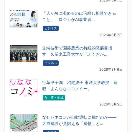
2026年8月7日
「人がAIに求めるのは信頼し相談できる
こと」 ロジカがAI事業者…
ビジネス
2026年8月7日
先端技術で園芸農業の持続的発展目指
す 久留米工業大学が「ふくおか…
ビジネス
2026年8月6日
行革甲子園 沼尾波子 東洋大学教授 連
載「よんななエコノミー」
食・農・地域
2026年8月5日
なぜゼネコンが自動運転に挑むのか――
大成建設が見据える「建物」と…