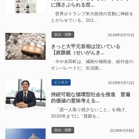
に揺さぶられる世…
世界がトランプ米大統領の言動に神経を
とがらせている。202…
政治・国際
2026年6月10日
きっと大平元首相は泣いている
【政眼鏡（せいがんき…
今や永田町は、減税や補助金、給付金の
オンパレードだ。生活困…
ビジネス
2026年5月12日
持続可能な循環型社会を推進 普遍
的価値の意味考える…
「誰一人取り残さないこと」を掲げ、
2030年までに「貧困を…
政治・国際
2026年5月8日