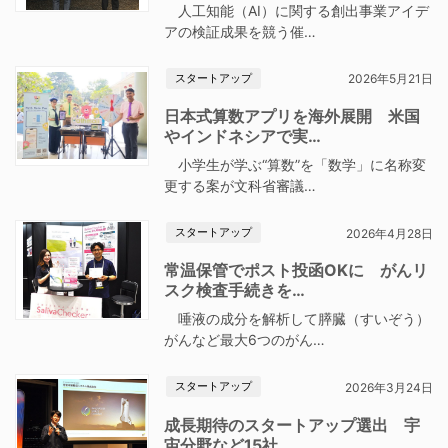
人工知能（AI）に関する創出事業アイデ
アの検証成果を競う催…
スタートアップ
2026年5月21日
日本式算数アプリを海外展開 米国
やインドネシアで実…
小学生が学ぶ“算数”を「数学」に名称変
更する案が文科省審議…
スタートアップ
2026年4月28日
常温保管でポスト投函OKに がんリ
スク検査手続きを…
唾液の成分を解析して膵臓（すいぞう）
がんなど最大6つのがん…
スタートアップ
2026年3月24日
成長期待のスタートアップ選出 宇
宙分野など15社、…