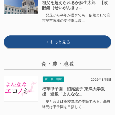
祖父を超えられるか麻生太郎 【政
眼鏡（せいがんきょ…
発足から半年が過ぎても、依然として高
市早苗政権の支持率は高…
もっと見る
食・農・地域
食・農・地域
2026年8月5日
行革甲子園 沼尾波子 東洋大学教
授 連載「よんなな…
夏と言えば高校野球の季節である。高校
球児は甲子園を目指して…