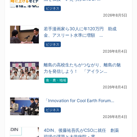
ビジネス
2026年8月5日
若手漫画家ら30人に年120万円 助成
金、アスリート水準に増額 …
ビジネス
2026年8月4日
離島の高校生たちがつながり、離島の魅
力を発信しよう！ 「アイラン…
食・農・地域
2026年8月4日
「Innovation for Cool Earth Forum…
ビジネス
2026年8月4日
4DIN、後藤祐吾氏がCSOに就任 創薬
現場の課題と大学病院・電…