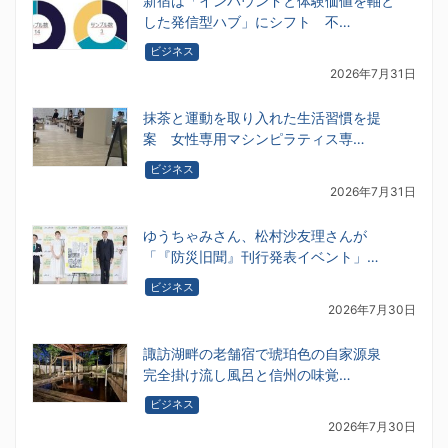
新宿は「インバウンドと体験価値を軸と
した発信型ハブ」にシフト 不…
ビジネス
2026年7月31日
抹茶と運動を取り入れた生活習慣を提
案 女性専用マシンピラティス専…
ビジネス
2026年7月31日
ゆうちゃみさん、松村沙友理さんが
「『防災旧聞』刊行発表イベント」…
ビジネス
2026年7月30日
諏訪湖畔の老舗宿で琥珀色の自家源泉
完全掛け流し風呂と信州の味覚…
ビジネス
2026年7月30日