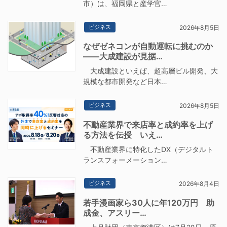
市）は、福岡県と産学官…
ビジネス
2026年8月5日
なぜゼネコンが自動運転に挑むのか
――大成建設が見据…
大成建設といえば、超高層ビル開発、大
規模な都市開発など日本…
ビジネス
2026年8月5日
不動産業界で来店率と成約率を上げ
る方法を伝授 いえ…
不動産業界に特化したDX（デジタルト
ランスフォーメーション…
ビジネス
2026年8月4日
若手漫画家ら30人に年120万円 助
成金、アスリー…