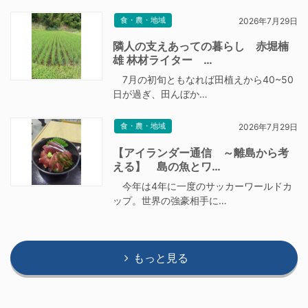
食・農・地域
2026年7月29日
隣人の支えあっての暮らし 赤堀楠
雄 林材ライター …
7月の初旬ともなれば田植えから40~50
日が過ぎ、田んぼか…
食・農・地域
2026年7月29日
【アイランダー通信 ～離島から考
える】 島の魚とワ…
今年は4年に一度のサッカーワールドカ
ップ。世界の強豪相手に…
もっと見る