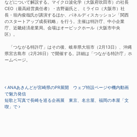
などについて解説する。マイクロ波化学（大阪府吹田市）の社長
CEO（最高経営責任者）・吉野巌氏と、ミライロ（大阪市）社
長・垣内俊哉氏が講演するほか、パネルディスカッション「関西
のスタートアップ成長戦略」を行う。主催は特許庁、中小企業
庁、近畿経済産業局。会場はオービックホール（大阪市中央
区）。
「つながる特許庁」はその後、岐阜県大垣市（2月13日）、沖縄
県宮古島市（2月26日）で開催する。詳細は「つながる特許庁」ホ
ームページ。
投稿ナビゲーション
ANAあきんどが宮崎県のPR展開 ウェブ特設ページや機内動画
で魅力発信
短歌と写真で長崎を巡る企画展 東京、名古屋、福岡の本屋「文
喫」で