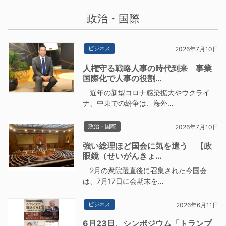
政治・国際
ビジネス
2026年7月10日
人権守る戦略人事の時代到来 事業
国際化で人事の役割…
近年の新型コロナ感染拡大やウクライ
ナ、中東での紛争は、海外…
政治・国際
2026年7月10日
強い総理ほど国会に気を遣う 【政
眼鏡（せいがんきょ…
2月の衆院選直後に召集された今国会
は、7月17日に会期末を…
ビジネス
2026年6月11日
6月23日、シンポジウム「トランプ