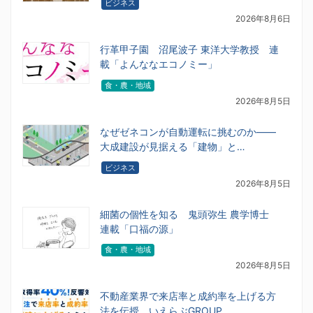
ビジネス
2026年8月6日
行革甲子園 沼尾波子 東洋大学教授 連
載「よんななエコノミー」
食・農・地域
2026年8月5日
なぜゼネコンが自動運転に挑むのか――
大成建設が見据える「建物」と…
ビジネス
2026年8月5日
細菌の個性を知る 鬼頭弥生 農学博士
連載「口福の源」
食・農・地域
2026年8月5日
不動産業界で来店率と成約率を上げる方
法を伝授 いえらぶGROUP…