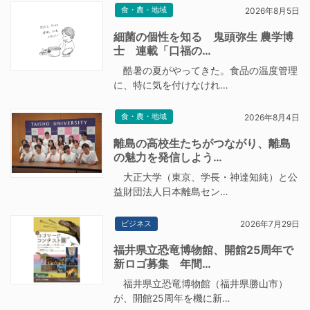
食・農・地域
2026年8月5日
細菌の個性を知る 鬼頭弥生 農学博
士 連載「口福の…
酷暑の夏がやってきた。食品の温度管理
に、特に気を付けなけれ…
食・農・地域
2026年8月4日
離島の高校生たちがつながり、離島
の魅力を発信しよう…
大正大学（東京、学長・神達知純）と公
益財団法人日本離島セン…
ビジネス
2026年7月29日
福井県立恐竜博物館、開館25周年で
新ロゴ募集 年間…
福井県立恐竜博物館（福井県勝山市）
が、開館25周年を機に新…