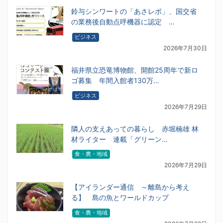
鈴与シンワートの「あさレポ」、国交省
の業務後自動点呼機器に認定 …
ビジネス
2026年7月30日
福井県立恐竜博物館、開館25周年で新ロ
ゴ募集 年間入館者130万…
ビジネス
2026年7月29日
隣人の支えあっての暮らし 赤堀楠雄 林
材ライター 連載「グリーン…
食・農・地域
2026年7月29日
【アイランダー通信 ～離島から考え
る】 島の魚とワールドカップ
食・農・地域