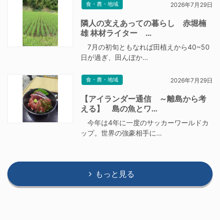
食・農・地域
2026年7月29日
隣人の支えあっての暮らし 赤堀楠
雄 林材ライター …
7月の初旬ともなれば田植えから40~50
日が過ぎ、田んぼか…
食・農・地域
2026年7月29日
【アイランダー通信 ～離島から考
える】 島の魚とワ…
今年は4年に一度のサッカーワールドカ
ップ。世界の強豪相手に…
もっと見る