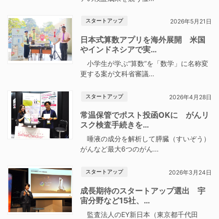
スタートアップ
2026年5月21日
日本式算数アプリを海外展開 米国
やインドネシアで実…
小学生が学ぶ“算数”を「数学」に名称変
更する案が文科省審議…
スタートアップ
2026年4月28日
常温保管でポスト投函OKに がんリ
スク検査手続きを…
唾液の成分を解析して膵臓（すいぞう）
がんなど最大6つのがん…
スタートアップ
2026年3月24日
成長期待のスタートアップ選出 宇
宙分野など15社、…
監査法人のEY新日本（東京都千代田