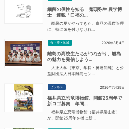
細菌の個性を知る 鬼頭弥生 農学博
士 連載「口福の…
酷暑の夏がやってきた。食品の温度管理
に、特に気を付けなけれ…
食・農・地域
2026年8月4日
離島の高校生たちがつながり、離島
の魅力を発信しよう…
大正大学（東京、学長・神達知純）と公
益財団法人日本離島セン…
ビジネス
2026年7月29日
福井県立恐竜博物館、開館25周年で
新ロゴ募集 年間…
福井県立恐竜博物館（福井県勝山市）
が、開館25周年を機に新…