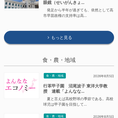
眼鏡（せいがんきょ…
発足から半年が過ぎても、依然として高
市早苗政権の支持率は高…
もっと見る
食・農・地域
食・農・地域
2026年8月5日
行革甲子園 沼尾波子 東洋大学教
授 連載「よんなな…
夏と言えば高校野球の季節である。高校
球児は甲子園を目指して…
食・農・地域
2026年8月5日