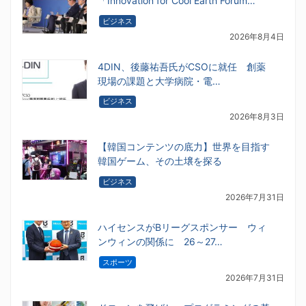
「Innovation for Cool Earth Forum…
ビジネス
2026年8月4日
4DIN、後藤祐吾氏がCSOに就任 創薬
現場の課題と大学病院・電…
ビジネス
2026年8月3日
【韓国コンテンツの底力】世界を目指す
韓国ゲーム、その土壌を探る
ビジネス
2026年7月31日
ハイセンスがBリーグスポンサー ウィ
ンウィンの関係に 26～27…
スポーツ
2026年7月31日