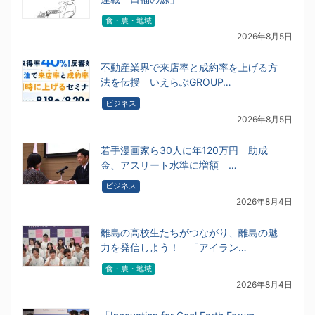
食・農・地域
2026年8月5日
不動産業界で来店率と成約率を上げる方
法を伝授 いえらぶGROUP…
ビジネス
2026年8月5日
若手漫画家ら30人に年120万円 助成
金、アスリート水準に増額 …
ビジネス
2026年8月4日
離島の高校生たちがつながり、離島の魅
力を発信しよう！ 「アイラン…
食・農・地域
2026年8月4日