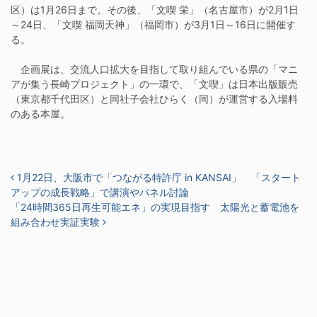
区）は1月26日まで。その後、「文喫 栄」（名古屋市）が2月1日
～24日、「文喫 福岡天神」（福岡市）が3月1日～16日に開催す
る。
企画展は、交流人口拡大を目指して取り組んでいる県の「マニ
アが集う長崎プロジェクト」の一環で、「文喫」は日本出版販売
（東京都千代田区）と同社子会社ひらく（同）が運営する入場料
のある本屋。
投稿ナビゲーション
1月22日、大阪市で「つながる特許庁 in KANSAI」 「スタート
アップの成長戦略」で講演やパネル討論
「24時間365日再生可能エネ」の実現目指す 太陽光と蓄電池を
組み合わせ実証実験