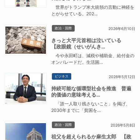
世界がトランプ米大統領の言動に神経を
とがらせている。202…
政治・国際
2026年6月10日
きっと大平元首相は泣いている
【政眼鏡（せいがんき…
今や永田町は、減税や補助金、給付金の
オンパレードだ。生活困…
ビジネス
2026年5月12日
持続可能な循環型社会を推進 普遍
的価値の意味考える…
「誰一人取り残さないこと」を掲げ、
2030年までに「貧困を…
政治・国際
2026年5月8日
祖父を超えられるか麻生太郎 【政