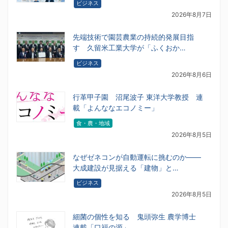
ビジネス
2026年8月7日
先端技術で園芸農業の持続的発展目指
す 久留米工業大学が「ふくおか…
ビジネス
2026年8月6日
行革甲子園 沼尾波子 東洋大学教授 連
載「よんななエコノミー」
食・農・地域
2026年8月5日
なぜゼネコンが自動運転に挑むのか――
大成建設が見据える「建物」と…
ビジネス
2026年8月5日
細菌の個性を知る 鬼頭弥生 農学博士
連載「口福の源」