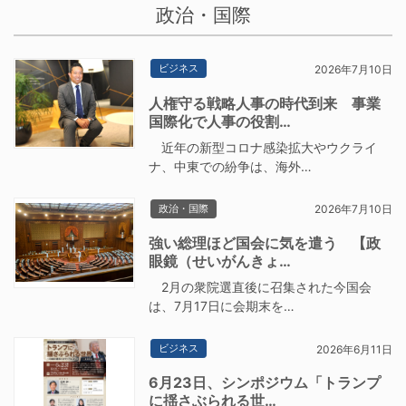
政治・国際
ビジネス
2026年7月10日
人権守る戦略人事の時代到来 事業
国際化で人事の役割…
近年の新型コロナ感染拡大やウクライ
ナ、中東での紛争は、海外…
政治・国際
2026年7月10日
強い総理ほど国会に気を遣う 【政
眼鏡（せいがんきょ…
2月の衆院選直後に召集された今国会
は、7月17日に会期末を…
ビジネス
2026年6月11日
6月23日、シンポジウム「トランプ
に揺さぶられる世…