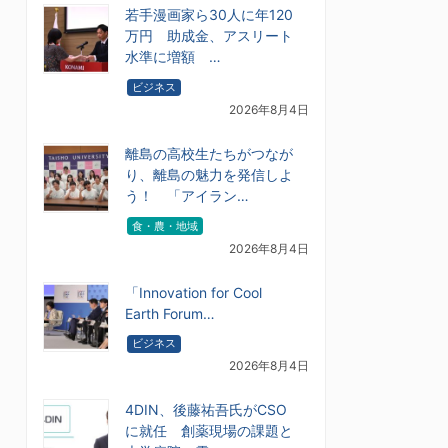
若手漫画家ら30人に年120
万円 助成金、アスリート
水準に増額 …
ビジネス
2026年8月4日
離島の高校生たちがつなが
り、離島の魅力を発信しよ
う！ 「アイラン…
食・農・地域
2026年8月4日
「Innovation for Cool
Earth Forum…
ビジネス
2026年8月4日
4DIN、後藤祐吾氏がCSO
に就任 創薬現場の課題と