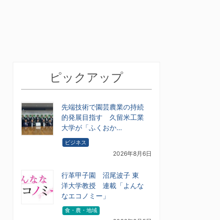
ピックアップ
先端技術で園芸農業の持続
的発展目指す 久留米工業
大学が「ふくおか…
ビジネス
2026年8月6日
行革甲子園 沼尾波子 東
洋大学教授 連載「よんな
なエコノミー」
食・農・地域