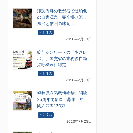
諏訪湖畔の老舗宿で琥珀色
の自家源泉 完全掛け流し
風呂と信州の味覚…
ビジネス
2026年7月30日
鈴与シンワートの「あさレ
ポ」、国交省の業務後自動
点呼機器に認定 …
ビジネス
2026年7月30日
福井県立恐竜博物館、開館
25周年で新ロゴ募集 年
間入館者130万…
ビジネス
2026年7月29日