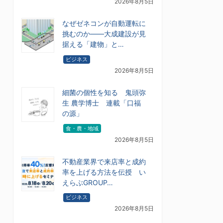
2026年8月5日
なぜゼネコンが自動運転に
挑むのか――大成建設が見
据える「建物」と…
ビジネス
2026年8月5日
細菌の個性を知る 鬼頭弥
生 農学博士 連載「口福
の源」
食・農・地域
2026年8月5日
不動産業界で来店率と成約
率を上げる方法を伝授 い
えらぶGROUP…
ビジネス
2026年8月5日