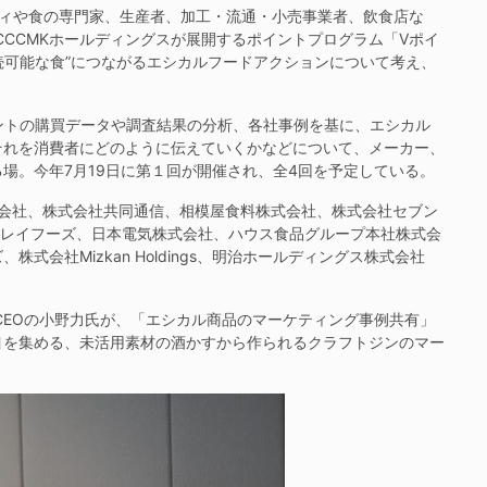
ィや食の専門家、生産者、加工・流通・小売事業者、飲食店な
CCCMKホールディングスが展開するポイントプログラム「Vポイ
持続可能な食”につながるエシカルフードアクションについて考え、
ントの購買データや調査結果の分析、各社事例を基に、エシカル
それを消費者にどのように伝えていくかなどについて、メーカー、
場。今年7月19日に第１回が開催され、全4回を予定している。
会社、株式会社共同通信、相模屋食料株式会社、株式会社セブン
チレイフーズ、日本電気株式会社、ハウス食品グループ本社株式会
会社Mizkan Holdings、明治ホールディングス株式会社
EOの小野力氏が、「エシカル商品のマーケティング事例共有」
目を集める、未活用素材の酒かすから作られるクラフトジンのマー