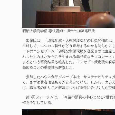
明治大学商学部 専任講師・博士の加藤拓巳氏
加藤氏は、「環境配慮・人権保護などの社会的側面は、
に対して、エシカル特性がどう寄与するのかを明らかに
ートのコンセプトを「劣悪な労働環境を容認せずに生産
れしたカカオだからこそ生まれる高品質なチョコレート
まるという研究結果も報告した。コンセプト策定後の科
高めることの重要性も解説した。
参加したハウス食品グループ本社 サステナビリティ推
く、まず消費者価値ありきと考えていた。しかし、エシ
け、購入者の困りごと解決につなげる仕組みづくりが突
第3回フォーラムは、「今後の消費の中心となるZ世代と
催を予定している。