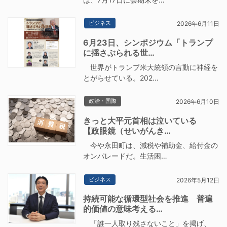
ビジネス
2026年6月11日
6月23日、シンポジウム「トランプ
に揺さぶられる世…
世界がトランプ米大統領の言動に神経を
とがらせている。202…
政治・国際
2026年6月10日
きっと大平元首相は泣いている
【政眼鏡（せいがんき…
今や永田町は、減税や補助金、給付金の
オンパレードだ。生活困…
ビジネス
2026年5月12日
持続可能な循環型社会を推進 普遍
的価値の意味考える…
「誰一人取り残さないこと」を掲げ、