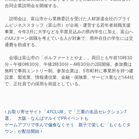
合同企業説明会を開催する。
説明会は、富山市から業務委託を受けた人材派遣会社のプライ
ムビジネススタッフ（富山市）が企画・運営する若年者就職支援
事業。今年3月に大学などを卒業見込みの県内学生に加え、富山へ
のUIJターン就職を考えている人が対象で、県外在住の学生には交
通費を助成する。
会場は富山市の「ボルファートとやま」。両日とも午前10時30
分～午後0時30分、午後2時30分～4時30分の2回開催。参加費は
無料で事前エントリー制。参加企業は、5市町村に事業所を持つ建
設業、製造業、情報通信業、金融・保険業、サービス業など144社
で、正社員での採用を前提としている。
投稿ナビゲーション
お取り寄せサイト「47CLUB」で「三重の名品セレクション7
選」 大阪・なんばマルイでPRイベントも
ゲームアプリで学んで偏食なくそう 親子で楽しむ「もぐもぐタ
ウン」が配信開始