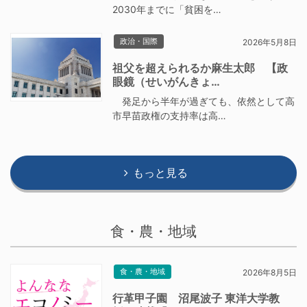
2030年までに「貧困を…
政治・国際
2026年5月8日
祖父を超えられるか麻生太郎 【政
眼鏡（せいがんきょ…
発足から半年が過ぎても、依然として高
市早苗政権の支持率は高…
もっと見る
食・農・地域
食・農・地域
2026年8月5日
行革甲子園 沼尾波子 東洋大学教