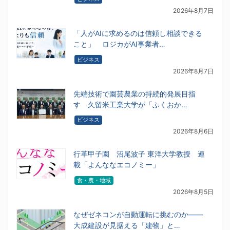
2026年8月7日
「人がAIに求めるのは信頼し相談できる
こと」 ロジカがAI事業者…
ビジネス
2026年8月7日
先端技術で園芸農業の持続的発展目指
す 久留米工業大学が「ふくおか…
ビジネス
2026年8月6日
行革甲子園 沼尾波子 東洋大学教授 連
載「よんななエコノミー」
食・農・地域
2026年8月5日
なぜゼネコンが自動運転に挑むのか――
大成建設が見据える「建物」と…