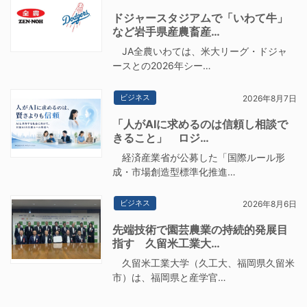
ドジャースタジアムで「いわて牛」
など岩手県産農畜産…
JA全農いわては、米大リーグ・ドジャ
ースとの2026年シー…
ビジネス
2026年8月7日
「人がAIに求めるのは信頼し相談で
きること」 ロジ…
経済産業省が公募した「国際ルール形
成・市場創造型標準化推進…
ビジネス
2026年8月6日
先端技術で園芸農業の持続的発展目
指す 久留米工業大…
久留米工業大学（久工大、福岡県久留米
市）は、福岡県と産学官…