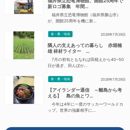
福井県立恐竜博物館、開館25周年で
新ロゴ募集 年間…
福井県立恐竜博物館（福井県勝山市）
が、開館25周年を機に新…
食・農・地域
2026年7月29日
隣人の支えあっての暮らし 赤堀楠
雄 林材ライター …
7月の初旬ともなれば田植えから40~50
日が過ぎ、田んぼか…
食・農・地域
2026年7月29日
【アイランダー通信 ～離島から考
える】 島の魚とワ…
今年は4年に一度のサッカーワールドカ
ップ。世界の強豪相手に…