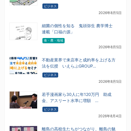
ビジネス
2026年8月5日
細菌の個性を知る 鬼頭弥生 農学博士
連載「口福の源」
食・農・地域
2026年8月5日
不動産業界で来店率と成約率を上げる方
法を伝授 いえらぶGROUP…
ビジネス
2026年8月5日
若手漫画家ら30人に年120万円 助成
金、アスリート水準に増額 …
ビジネス
2026年8月4日
離島の高校生たちがつながり、離島の魅