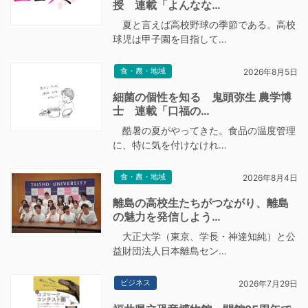
授 連載「よんなな…
夏と言えば高校野球の季節である。高校
球児は甲子園を目指して…
食・農・地域
2026年8月5日
細菌の個性を知る 鬼頭弥生 農学博
士 連載「口福の…
酷暑の夏がやってきた。食品の温度管理
に、特に気を付けなけれ…
食・農・地域
2026年8月4日
離島の高校生たちがつながり、離島
の魅力を発信しよう…
大正大学（東京、学長・神達知純）と公
益財団法人日本離島セン…
ビジネス
2026年7月29日