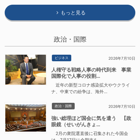
もっと見る
政治・国際
ビジネス
2026年7月10日
人権守る戦略人事の時代到来 事業
国際化で人事の役割…
近年の新型コロナ感染拡大やウクライ
ナ、中東での紛争は、海外…
政治・国際
2026年7月10日
強い総理ほど国会に気を遣う 【政
眼鏡（せいがんきょ…
2月の衆院選直後に召集された今国会
は、7月17日に会期末を…