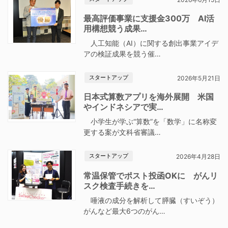
最高評価事業に支援金300万 AI活
用構想競う成果…
人工知能（AI）に関する創出事業アイデ
アの検証成果を競う催…
スタートアップ
2026年5月21日
日本式算数アプリを海外展開 米国
やインドネシアで実…
小学生が学ぶ“算数”を「数学」に名称変
更する案が文科省審議…
スタートアップ
2026年4月28日
常温保管でポスト投函OKに がんリ
スク検査手続きを…
唾液の成分を解析して膵臓（すいぞう）
がんなど最大6つのがん…