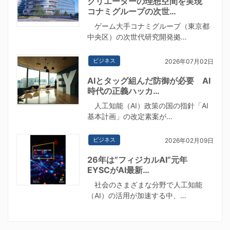
クリエーターの理想空間を実現
コナミグループの次世…
ゲーム大手コナミグループ（東京都
中央区）の次世代研究開発拠…
ビジネス
2026年07月02日
AIとタッグ組んだ防御が必要 AI
時代の正義ハッカ…
人工知能（AI）政策の国の指針「AI
基本計画」の改定素案が…
ビジネス
2026年02月09日
26年は“フィジカルAI”元年
EYSCがAI最新…
社会のさまざまな分野で人工知能
（AI）の活用が加速する中、…