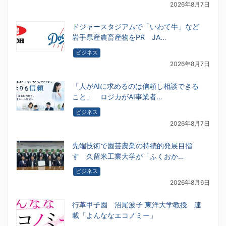
2026年8月7日
ドジャースタジアムで「いわて牛」など
岩手県産農畜産物をPR JA…
ビジネス
2026年8月7日
「人がAIに求めるのは信頼し相談できる
こと」 ロジカがAI事業者…
ビジネス
2026年8月7日
先端技術で園芸農業の持続的発展目指
す 久留米工業大学が「ふくおか…
ビジネス
2026年8月6日
行革甲子園 沼尾波子 東洋大学教授 連
載「よんななエコノミー」