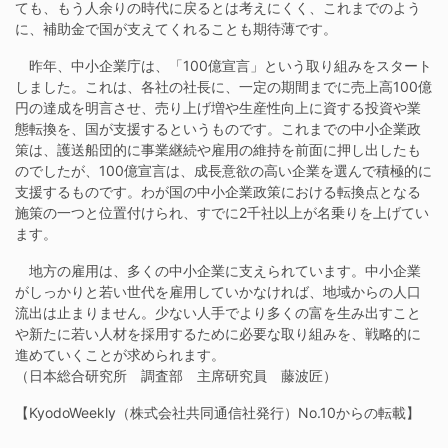
ても、もう人余りの時代に戻るとは考えにくく、これまでのよう
に、補助金で国が支えてくれることも期待薄です。
昨年、中小企業庁は、「100億宣言」という取り組みをスタート
しました。これは、各社の社長に、一定の期間までに売上高100億
円の達成を明言させ、売り上げ増や生産性向上に資する投資や業
態転換を、国が支援するというものです。これまでの中小企業政
策は、護送船団的に事業継続や雇用の維持を前面に押し出したも
のでしたが、100億宣言は、成長意欲の高い企業を選んで積極的に
支援するものです。わが国の中小企業政策における転換点となる
施策の一つと位置付けられ、すでに2千社以上が名乗りを上げてい
ます。
地方の雇用は、多くの中小企業に支えられています。中小企業
がしっかりと若い世代を雇用していかなければ、地域からの人口
流出は止まりません。少ない人手でより多くの富を生み出すこと
や新たに若い人材を採用するために必要な取り組みを、戦略的に
進めていくことが求められます。
（日本総合研究所 調査部 主席研究員 藤波匠）
【KyodoWeekly（株式会社共同通信社発行）No.10からの転載】