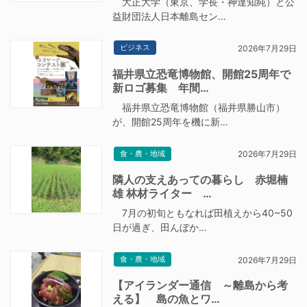
大正大学（東京、学長・神達知純）と公
益財団法人日本離島セン…
ビジネス
2026年7月29日
福井県立恐竜博物館、開館25周年で
新ロゴ募集 年間…
福井県立恐竜博物館（福井県勝山市）
が、開館25周年を機に新…
食・農・地域
2026年7月29日
隣人の支えあっての暮らし 赤堀楠
雄 林材ライター …
7月の初旬ともなれば田植えから40~50
日が過ぎ、田んぼか…
食・農・地域
2026年7月29日
【アイランダー通信 ～離島から考
える】 島の魚とワ…