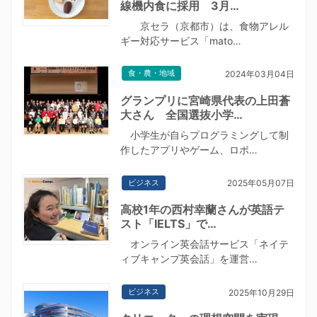
線機内食に採用 3月…
京セラ（京都市）は、食物アレル
ギー対応サービス「mato…
食・農・地域
2024年03月04日
グランプリに宮崎県代表の上田蒼
大さん 全国選抜小学…
小学生が自らプログラミングして制
作したアプリやゲーム、ロボ…
ビジネス
2025年05月07日
高校1年の西村幸蘭さんが英語テ
スト「IELTS」で…
オンライン英会話サービス「ネイテ
ィブキャンプ英会話」を運営…
ビジネス
2025年10月29日