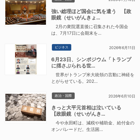
強い総理ほど国会に気を遣う 【政
眼鏡（せいがんきょ…
2月の衆院選直後に召集された今国会
は、7月17日に会期末を…
ビジネス
2026年6月11日
6月23日、シンポジウム「トランプ
に揺さぶられる世…
世界がトランプ米大統領の言動に神経を
とがらせている。202…
政治・国際
2026年6月10日
きっと大平元首相は泣いている
【政眼鏡（せいがんき…
今や永田町は、減税や補助金、給付金の
オンパレードだ。生活困…