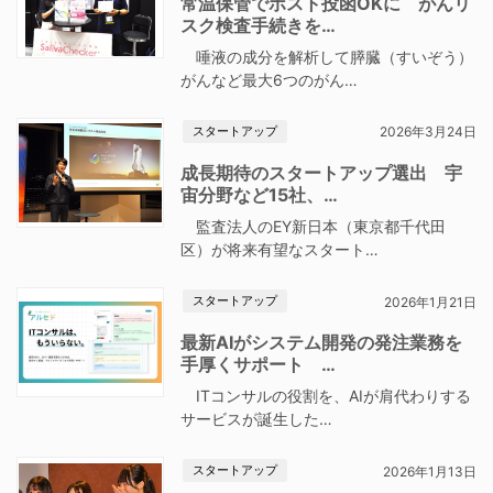
常温保管でポスト投函OKに がんリ
スク検査手続きを…
唾液の成分を解析して膵臓（すいぞう）
がんなど最大6つのがん…
スタートアップ
2026年3月24日
成長期待のスタートアップ選出 宇
宙分野など15社、…
監査法人のEY新日本（東京都千代田
区）が将来有望なスタート…
スタートアップ
2026年1月21日
最新AIがシステム開発の発注業務を
手厚くサポート …
ITコンサルの役割を、AIが肩代わりする
サービスが誕生した…
スタートアップ
2026年1月13日