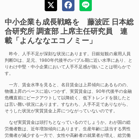
中小企業も成長戦略を 藤波匠 日本総
合研究所 調査部 上席主任研究員 連
載「よんななエコノミー」
昨今、人手不足が深刻な状況にあります。日銀短観の雇用人員
判断DIは、足元、1980年代後半のバブル期に近い水準にあり、と
りわけ中堅・中小企業において人手不足感が強いことは明らかで
す。
一方、賃金水準を見ると、名目賃金は上昇傾向にあるものの、
物価上昇のペースに追いつかず、実質賃金は、90年代後半の金融
危機直前にピークアウトして以降続く、低下トレンドを脱したと
は言い難い状況にあります。すなわち、人手不足でありながら、
そうした状況が実質賃金上昇につながっていないのです。
なぜ実質賃金は頭打ちとなっているのでしょうか。わが国の総
労働者数は、近年増加傾向にあります。生産年齢に該当する男性
労働者が減少する一方で、女性や高齢者の就業者が増え、総労働