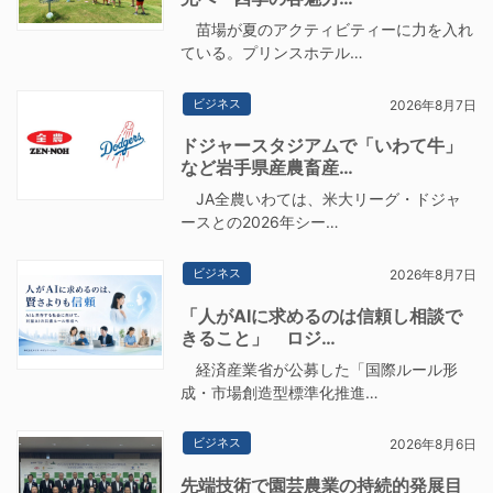
苗場が夏のアクティビティーに力を入れ
ている。プリンスホテル…
ビジネス
2026年8月7日
ドジャースタジアムで「いわて牛」
など岩手県産農畜産…
JA全農いわては、米大リーグ・ドジャ
ースとの2026年シー…
ビジネス
2026年8月7日
「人がAIに求めるのは信頼し相談で
きること」 ロジ…
経済産業省が公募した「国際ルール形
成・市場創造型標準化推進…
ビジネス
2026年8月6日
先端技術で園芸農業の持続的発展目