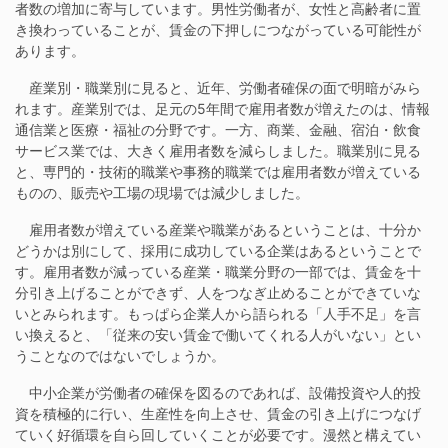
者数の増加に寄与しています。男性労働者が、女性と高齢者に置
き換わっていることが、賃金の下押しにつながっている可能性が
あります。
産業別・職業別に見ると、近年、労働者確保の面で明暗がみら
れます。産業別では、足元の5年間で雇用者数が増えたのは、情報
通信業と医療・福祉の分野です。一方、商業、金融、宿泊・飲食
サービス業では、大きく雇用者数を減らしました。職業別に見る
と、専門的・技術的職業や事務的職業では雇用者数が増えている
ものの、販売や工場の現場では減少しました。
雇用者数が増えている産業や職業があるということは、十分か
どうかは別にして、採用に成功している企業はあるということで
す。雇用者数が減っている産業・職業分野の一部では、賃金を十
分引き上げることができず、人をつなぎ止めることができていな
いとみられます。もっぱら企業人から語られる「人手不足」を言
い換えると、「従来の安い賃金で働いてくれる人がいない」とい
うことなのではないでしょうか。
中小企業が労働者の確保を図るのであれば、設備投資や人的投
資を積極的に行い、生産性を向上させ、賃金の引き上げにつなげ
ていく好循環を自ら回していくことが必要です。漫然と構えてい