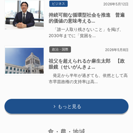
ビジネス
2026年5月12日
持続可能な循環型社会を推進 普遍
的価値の意味考える…
「誰一人取り残さないこと」を掲げ、
2030年までに「貧困を…
政治・国際
2026年5月8日
祖父を超えられるか麻生太郎 【政
眼鏡（せいがんきょ…
発足から半年が過ぎても、依然として高
市早苗政権の支持率は高…
もっと見る
食・農・地域