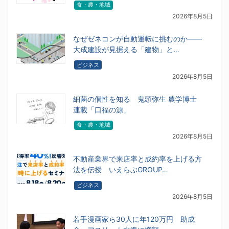
食・農・地域
2026年8月5日
なぜゼネコンが自動運転に挑むのか――
大成建設が見据える「建物」と…
ビジネス
2026年8月5日
細菌の個性を知る 鬼頭弥生 農学博士
連載「口福の源」
食・農・地域
2026年8月5日
不動産業界で来店率と成約率を上げる方
法を伝授 いえらぶGROUP…
ビジネス
2026年8月5日
若手漫画家ら30人に年120万円 助成