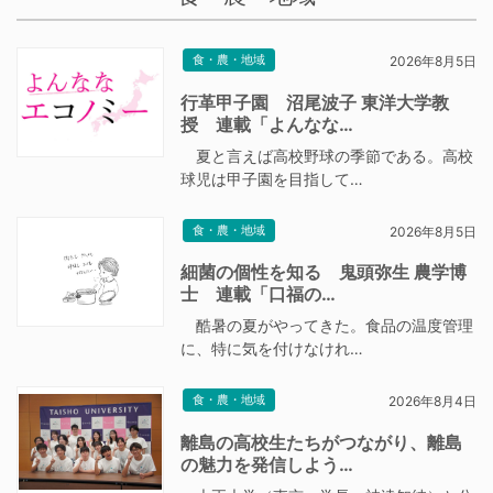
食・農・地域
2026年8月5日
行革甲子園 沼尾波子 東洋大学教
授 連載「よんなな…
夏と言えば高校野球の季節である。高校
球児は甲子園を目指して…
食・農・地域
2026年8月5日
細菌の個性を知る 鬼頭弥生 農学博
士 連載「口福の…
酷暑の夏がやってきた。食品の温度管理
に、特に気を付けなけれ…
食・農・地域
2026年8月4日
離島の高校生たちがつながり、離島
の魅力を発信しよう…