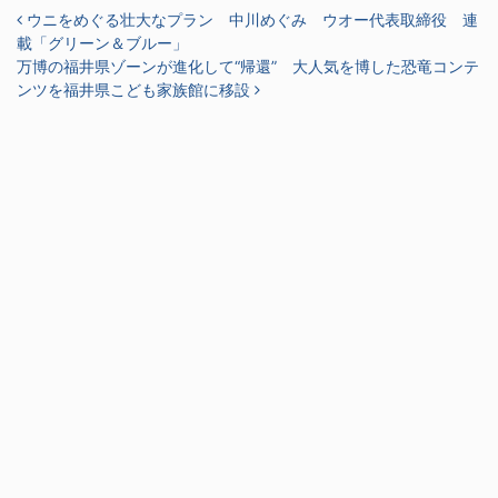
投稿ナビゲーション
ウニをめぐる壮大なプラン 中川めぐみ ウオー代表取締役 連
載「グリーン＆ブルー」
万博の福井県ゾーンが進化して“帰還” 大人気を博した恐竜コンテ
ンツを福井県こども家族館に移設