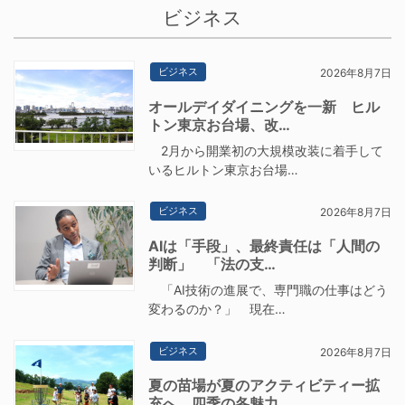
ビジネス
ビジネス
2026年8月7日
オールデイダイニングを一新 ヒル
トン東京お台場、改…
2月から開業初の大規模改装に着手して
いるヒルトン東京お台場…
ビジネス
2026年8月7日
AIは「手段」、最終責任は「人間の
判断」 「法の支…
「AI技術の進展で、専門職の仕事はどう
変わるのか？」 現在…
ビジネス
2026年8月7日
夏の苗場が夏のアクティビティー拡
充へ 四季の各魅力…