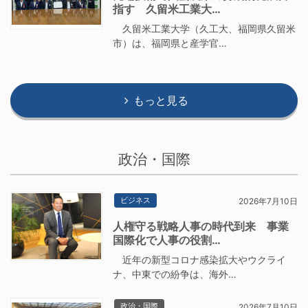
指す 久留米工業大…
久留米工業大学（久工大、福岡県久留米
市）は、福岡県と産学官…
もっと見る
政治・国際
ビジネス
2026年7月10日
人権守る戦略人事の時代到来 事業
国際化で人事の役割…
近年の新型コロナ感染拡大やウクライ
ナ、中東での紛争は、海外…
政治・国際
2026年7月10日