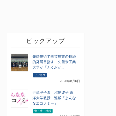
ピックアップ
先端技術で園芸農業の持続
的発展目指す 久留米工業
大学が「ふくおか…
ビジネス
2026年8月6日
行革甲子園 沼尾波子 東
洋大学教授 連載「よんな
なエコノミー」
食・農・地域