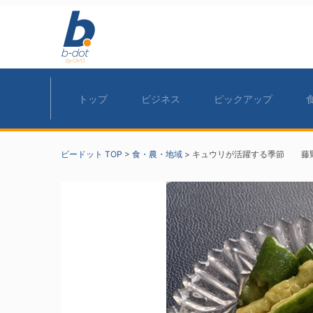
トップ
ビジネス
ピックアップ
ビードット TOP
>
食・農・地域
>
キュウリが活躍する季節 藤