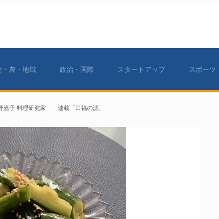
食・農・地域
政治・国際
スタートアップ
スポーツ
野嘉子 料理研究家 連載「口福の源」