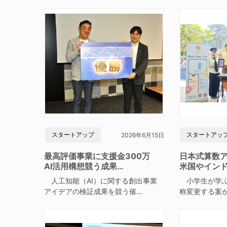
スタートアップ
スタートアッ
2026年6月15日
最高評価事業に支援金300万
日本式算数
AI活用構想競う成果…
米国やイン
人工知能（AI）に関する創出事業
小学生が学ぶ
アイデアの検証成果を競う催…
称変更する案