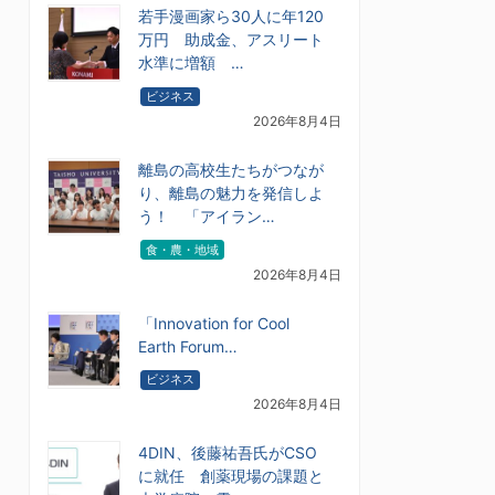
若手漫画家ら30人に年120
万円 助成金、アスリート
水準に増額 …
ビジネス
2026年8月4日
離島の高校生たちがつなが
り、離島の魅力を発信しよ
う！ 「アイラン…
食・農・地域
2026年8月4日
「Innovation for Cool
Earth Forum…
ビジネス
2026年8月4日
4DIN、後藤祐吾氏がCSO
に就任 創薬現場の課題と