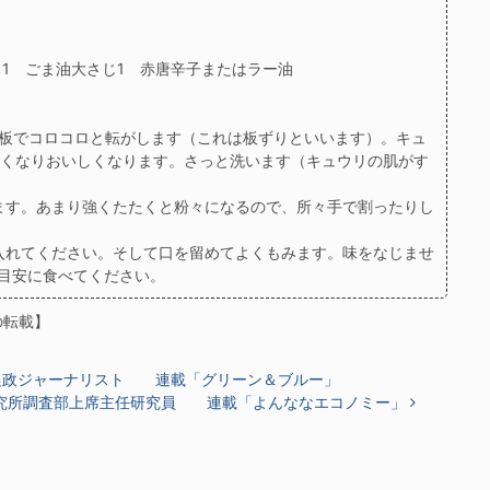
じ1 ごま油大さじ1 赤唐辛子またはラー油
板でコロコロと転がします（これは板ずりといいます）。キュ
くなりおいしくなります。さっと洗います（キュウリの肌がす
ます。あまり強くたたくと粉々になるので、所々手で割ったりし
入れてください。そして口を留めてよくもみます。味をなじませ
を目安に食べてください。
の転載】
農政ジャーナリスト 連載「グリーン＆ブルー」
究所調査部上席主任研究員 連載「よんななエコノミー」