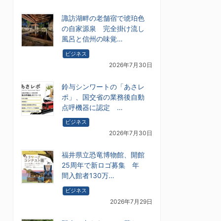
諏訪湖畔の老舗宿で琥珀色
の自家源泉 完全掛け流し
風呂と信州の味覚…
ビジネス
2026年7月30日
鈴与シンワートの「あさレ
ポ」、国交省の業務後自動
点呼機器に認定 …
ビジネス
2026年7月30日
福井県立恐竜博物館、開館
25周年で新ロゴ募集 年
間入館者130万…
ビジネス
2026年7月29日