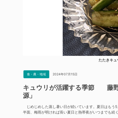
たたきキュ
2024年07月15日
食・農・地域
キュウリが活躍する季節 藤野
源」
じめじめした蒸し暑い日が続いています。夏日はもう5
半面、梅雨が明ければ長い夏日と熱帯夜がいつまでも続