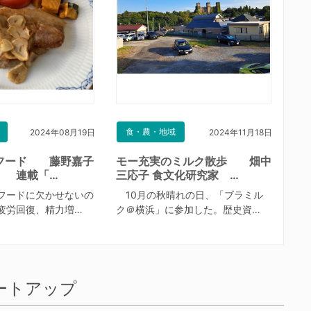
食・農・地域
2024年08月19日
2024年11月18日
フード 藤野嘉子
モー充実のミルク散歩 畑中
 連載「…
三応子 食文化研究家 …
フードに欠かせないの
10月の秋晴れの日、「ブラミル
疲労回復、精力増…
ク＠横浜」に参加した。歴史資…
ートアップ