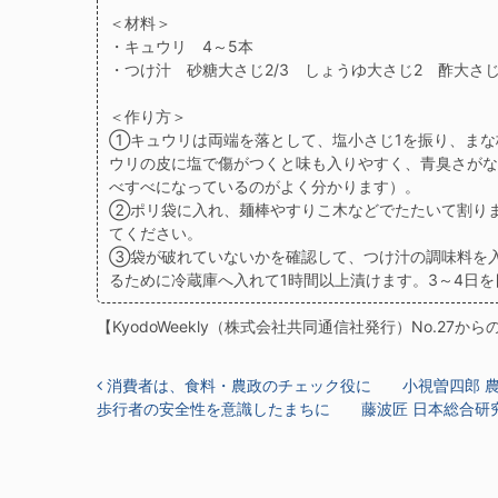
＜材料＞
・キュウリ 4～5本
・つけ汁 砂糖大さじ2/3 しょうゆ大さじ2 酢大さ
＜作り方＞
①キュウリは両端を落として、塩小さじ1を振り、まな
ウリの皮に塩で傷がつくと味も入りやすく、青臭さがな
べすべになっているのがよく分かります）。
②ポリ袋に入れ、麺棒やすりこ木などでたたいて割り
てください。
③袋が破れていないかを確認して、つけ汁の調味料を
るために冷蔵庫へ入れて1時間以上漬けます。3～4日
【KyodoWeekly（株式会社共同通信社発行）No.27から
投稿ナビゲーション
消費者は、食料・農政のチェック役に 小視曽四郎 
歩行者の安全性を意識したまちに 藤波匠 日本総合研