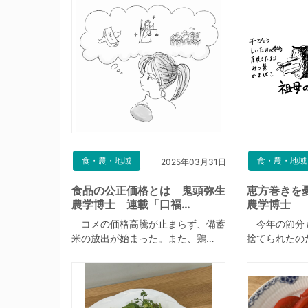
食・農・地域
食・農・地域
2025年03月31日
食品の公正価格とは 鬼頭弥生
恵方巻きを
農学博士 連載「口福…
農学博士 
コメの価格高騰が止まらず、備蓄
今年の節分
米の放出が始まった。また、鶏…
捨てられたの