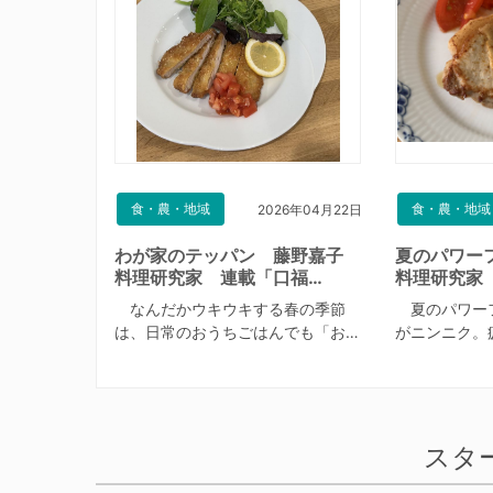
食・農・地域
食・農・地域
2026年04月22日
わが家のテッパン 藤野嘉子
夏のパワー
料理研究家 連載「口福…
料理研究家
なんだかウキウキする春の季節
夏のパワー
は、日常のおうちごはんでも「お…
がニンニク。
スタ