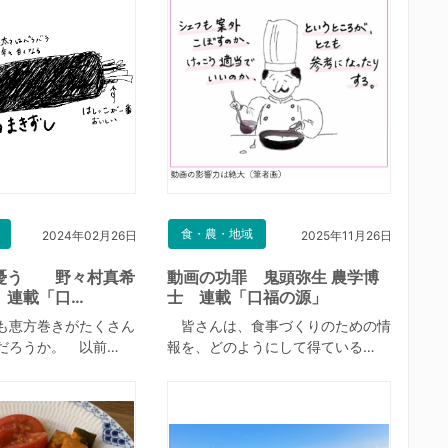
食・農・地域
2024年02月26日
2025年11月26日
憂う 野々村真希
動画の功罪 鬼頭弥生 農学博
連載「口…
士 連載「口福の源」
も恵方巻きがたくさん
皆さんは、食事づくりのための情
だろうか。 以前…
報を、どのようにして得ている…