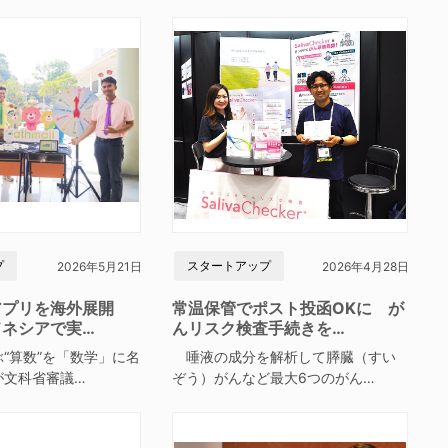
プ
スタートアップ
2026年5月21日
2026年4月28日
アプリを海外展開
常温保管でポスト投函OKに が
ドネシアで実…
んリスク検査手続きを…
“算数”を「数学」に名
唾液の成分を解析して膵臓（すい
が文科省審議…
ぞう）がんなど最大6つのがん…