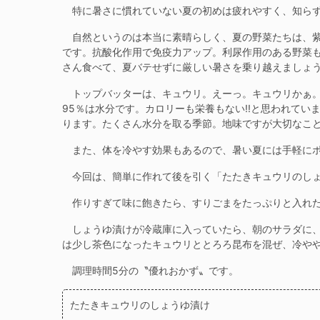
特に暑さに慣れていない夏の初めは疲れやすく、知らず
自然というのは本当に素晴らしく、夏の野菜たちは、紫
です。抗酸化作用で免疫力アップ。利尿作用のある野菜
さん食べて、夏バテせずに厳しい暑さを乗り越えましょ
トップバッターは、キュウリ。えーっ。キュウリかぁ。
95％は水分です。カロリーも栄養もない!!と思われて
ります。たくさん水分を取る季節。地味ですが大切なこ
また、体を冷やす効果もあるので、暑い夏には手軽にポ
今回は、簡単に作れて後を引く「たたきキュウリのしょ
作りすぎて味に飽きたら、すりごまをたっぷりと入れた
しょうゆ漬けが冷蔵庫に入っていたら、朝のサラダに、
は少し茶色になったキュウリととろろ昆布を混ぜ、冷や
調理時間5分の〝優れおかず〟です。
たたきキュウリのしょうゆ漬け