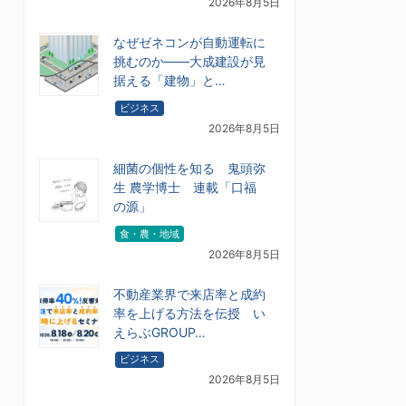
2026年8月5日
なぜゼネコンが自動運転に
挑むのか――大成建設が見
据える「建物」と…
ビジネス
2026年8月5日
細菌の個性を知る 鬼頭弥
生 農学博士 連載「口福
の源」
食・農・地域
2026年8月5日
不動産業界で来店率と成約
率を上げる方法を伝授 い
えらぶGROUP…
ビジネス
2026年8月5日