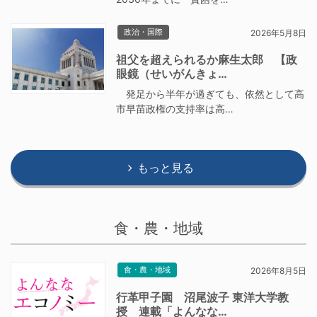
政治・国際
2026年5月8日
祖父を超えられるか麻生太郎 【政
眼鏡（せいがんきょ…
発足から半年が過ぎても、依然として高
市早苗政権の支持率は高…
もっと見る
食・農・地域
食・農・地域
2026年8月5日
行革甲子園 沼尾波子 東洋大学教
授 連載「よんなな…