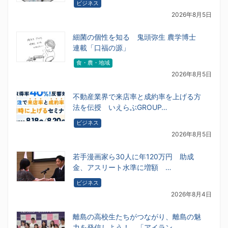
ビジネス
2026年8月5日
細菌の個性を知る 鬼頭弥生 農学博士
連載「口福の源」
食・農・地域
2026年8月5日
不動産業界で来店率と成約率を上げる方
法を伝授 いえらぶGROUP…
ビジネス
2026年8月5日
若手漫画家ら30人に年120万円 助成
金、アスリート水準に増額 …
ビジネス
2026年8月4日
離島の高校生たちがつながり、離島の魅
力を発信しよう！ 「アイラン…