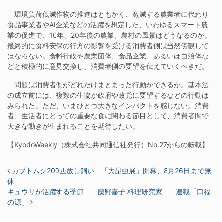
環境負荷低減作物の推進はともかく、激減する農業者に代わり
食品事業者やAI企業などの活躍を想定した、いわゆるスマート農
業の促進で、10年、20年後の農業、農村の風景はどうなるのか。
最終的に食料安保の行方の影響を受ける消費者側は当然傍観して
はならない。食料行政や農業団体、食品企業、あるいは自治体な
どと積極的に意見交換し、消費者側の要望を伝えていくべきだ。
問題は消費者側がどれだけまとまった行動ができるか。基本法
の成立前には、複数の生協が政府や政党に要望するなどの行動は
みられた。ただ、いまひとつ大きなインパクトを感じない。消費
者、生活者にとっての重要な食に関わる節目として、消費者間で
大きな動きが生まれることを期待したい。
【KyodoWeekly（株式会社共同通信社発行）No.27からの転載】
投稿ナビゲーション
カブトムシ200匹放し飼い 「大昆虫展」開幕、8月26日まで無
休
キュウリが活躍する季節 藤野嘉子 料理研究家 連載「口福
の源」