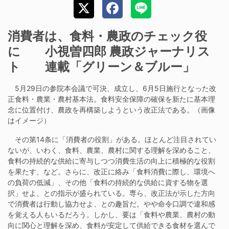
消費者は、食料・農政のチェック役
に 小視曽四郎 農政ジャーナリス
ト 連載「グリーン＆ブルー」
5月29日の参院本会議で可決、成立し、6月5日施行となった改
正食料・農業・農村基本法。食料安全保障の確保を新たに基本理
念に位置付け、農政を再構築しようという改正法である。（画像
はイメージ）
その第14条に「消費者の役割」がある。ほとんど注目されてい
ないが、いわく、食料、農業、農村に関する理解を深めること、
食料の持続的な供給に寄与しつつ消費生活の向上に積極的な役割
を果たす、など。さらに、改正に絡み「食料消費に際し、環境へ
の負荷の低減」、その他「食料の持続的な供給に資する物を選
択」せよ、との指示が盛られている。専ら、改正法が示した方向
で消費者は行動し協力せよ、との趣旨だ。やや命令口調で違和感
を覚える人もいるだろう。しかし、要は「食料や農業、農村の動
向に関心と理解を深め、食料が安定して供給できる食材を選んで