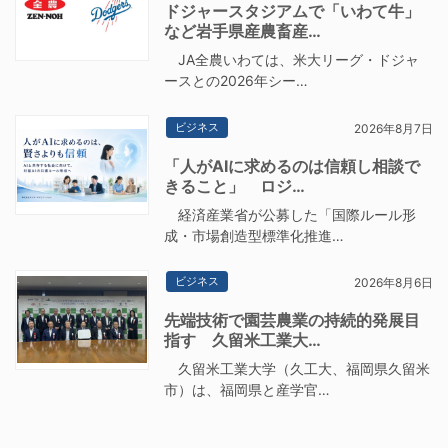
ドジャースタジアムで「いわて牛」
など岩手県産農畜産…
JA全農いわては、米大リーグ・ドジャ
ースとの2026年シー…
ビジネス
2026年8月7日
「人がAIに求めるのは信頼し相談で
きること」 ロジ…
経済産業省が公募した「国際ルール形
成・市場創造型標準化推進…
ビジネス
2026年8月6日
先端技術で園芸農業の持続的発展目
指す 久留米工業大…
久留米工業大学（久工大、福岡県久留米
市）は、福岡県と産学官…