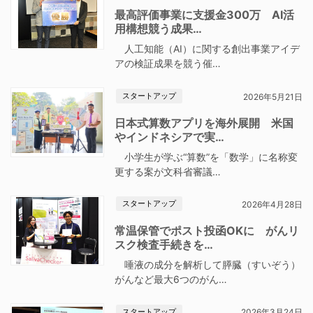
最高評価事業に支援金300万 AI活
用構想競う成果…
人工知能（AI）に関する創出事業アイデ
アの検証成果を競う催…
スタートアップ
2026年5月21日
日本式算数アプリを海外展開 米国
やインドネシアで実…
小学生が学ぶ“算数”を「数学」に名称変
更する案が文科省審議…
スタートアップ
2026年4月28日
常温保管でポスト投函OKに がんリ
スク検査手続きを…
唾液の成分を解析して膵臓（すいぞう）
がんなど最大6つのがん…
スタートアップ
2026年3月24日