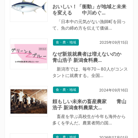
おいしい！「衝動」が地域と未来
を変える 中川めぐ…
「日本中の元気がない漁師町を回っ
て、魚の締め方を伝えて価値…
食・農・地域
2025年09月15日
なぜ新規就農者は増えないのか
青山浩子 新潟食料農…
新潟市では、毎年70～80人がコンス
タントに就農する。全国…
食・農・地域
2024年09月16日
頼もしい未来の畜産農家 青山
浩子 新潟食料農業大…
畜産を学ぶ高校生が今年も海外から
多くを学んだ。農業者間の国…
食・農・地域
2026年07月01日