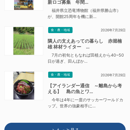
新ロゴ募集 年間…
福井県立恐竜博物館（福井県勝山市）
が、開館25周年を機に新…
食・農・地域
2026年7月29日
隣人の支えあっての暮らし 赤堀楠
雄 林材ライター …
7月の初旬ともなれば田植えから40~50
日が過ぎ、田んぼか…
食・農・地域
2026年7月29日
【アイランダー通信 ～離島から考
える】 島の魚とワ…
今年は4年に一度のサッカーワールドカ
ップ。世界の強豪相手に…