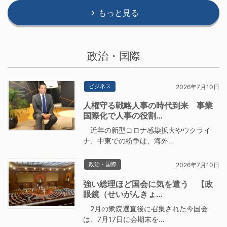
もっと見る
政治・国際
ビジネス
2026年7月10日
人権守る戦略人事の時代到来 事業
国際化で人事の役割…
近年の新型コロナ感染拡大やウクライ
ナ、中東での紛争は、海外…
政治・国際
2026年7月10日
強い総理ほど国会に気を遣う 【政
眼鏡（せいがんきょ…
2月の衆院選直後に召集された今国会
は、7月17日に会期末を…