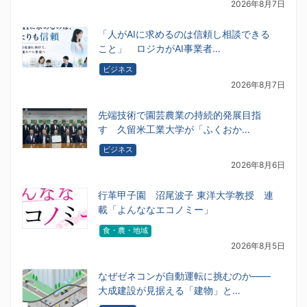
2026年8月7日
「人がAIに求めるのは信頼し相談できる
こと」 ロジカがAI事業者…
ビジネス
2026年8月7日
先端技術で園芸農業の持続的発展目指
す 久留米工業大学が「ふくおか…
ビジネス
2026年8月6日
行革甲子園 沼尾波子 東洋大学教授 連
載「よんななエコノミー」
食・農・地域
2026年8月5日
なぜゼネコンが自動運転に挑むのか――
大成建設が見据える「建物」と…