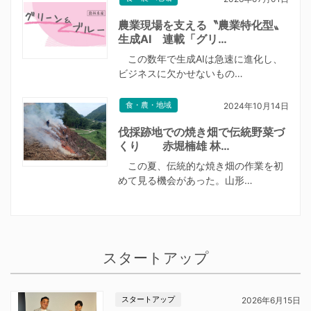
農業現場を支える〝農業特化型〟
生成AI 連載「グリ…
この数年で生成AIは急速に進化し、
ビジネスに欠かせないもの…
食・農・地域
2024年10月14日
伐採跡地での焼き畑で伝統野菜づ
くり 赤堀楠雄 林…
この夏、伝統的な焼き畑の作業を初
めて見る機会があった。山形…
スタートアップ
スタートアップ
2026年6月15日