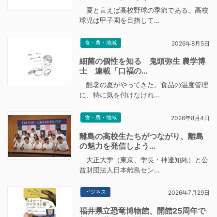
夏と言えば高校野球の季節である。高校
球児は甲子園を目指して…
食・農・地域
2026年8月5日
細菌の個性を知る 鬼頭弥生 農学博
士 連載「口福の…
酷暑の夏がやってきた。食品の温度管理
に、特に気を付けなけれ…
食・農・地域
2026年8月4日
離島の高校生たちがつながり、離島
の魅力を発信しよう…
大正大学（東京、学長・神達知純）と公
益財団法人日本離島セン…
ビジネス
2026年7月29日
福井県立恐竜博物館、開館25周年で