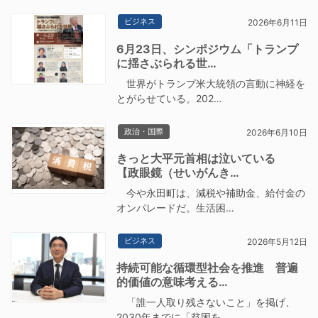
ビジネス
2026年6月11日
6月23日、シンポジウム「トランプ
に揺さぶられる世…
世界がトランプ米大統領の言動に神経を
とがらせている。202…
政治・国際
2026年6月10日
きっと大平元首相は泣いている
【政眼鏡（せいがんき…
今や永田町は、減税や補助金、給付金の
オンパレードだ。生活困…
ビジネス
2026年5月12日
持続可能な循環型社会を推進 普遍
的価値の意味考える…
「誰一人取り残さないこと」を掲げ、
2030年までに「貧困を…