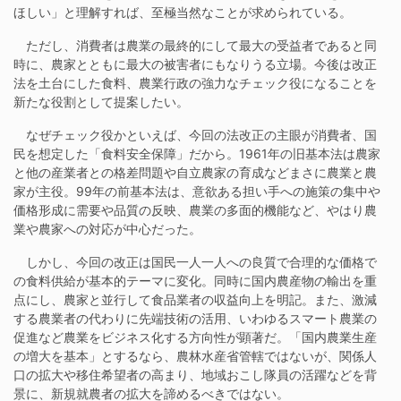
ほしい」と理解すれば、至極当然なことが求められている。
ただし、消費者は農業の最終的にして最大の受益者であると同
時に、農家とともに最大の被害者にもなりうる立場。今後は改正
法を土台にした食料、農業行政の強力なチェック役になることを
新たな役割として提案したい。
なぜチェック役かといえば、今回の法改正の主眼が消費者、国
民を想定した「食料安全保障」だから。1961年の旧基本法は農家
と他の産業者との格差問題や自立農家の育成などまさに農業と農
家が主役。99年の前基本法は、意欲ある担い手への施策の集中や
価格形成に需要や品質の反映、農業の多面的機能など、やはり農
業や農家への対応が中心だった。
しかし、今回の改正は国民一人一人への良質で合理的な価格で
の食料供給が基本的テーマに変化。同時に国内農産物の輸出を重
点にし、農家と並行して食品業者の収益向上を明記。また、激減
する農業者の代わりに先端技術の活用、いわゆるスマート農業の
促進など農業をビジネス化する方向性が顕著だ。「国内農業生産
の増大を基本」とするなら、農林水産省管轄ではないが、関係人
口の拡大や移住希望者の高まり、地域おこし隊員の活躍などを背
景に、新規就農者の拡大を諦めるべきではない。