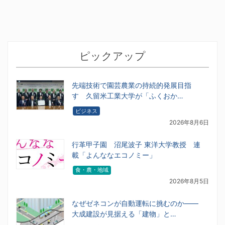
ピックアップ
先端技術で園芸農業の持続的発展目指
す 久留米工業大学が「ふくおか…
ビジネス
2026年8月6日
行革甲子園 沼尾波子 東洋大学教授 連
載「よんななエコノミー」
食・農・地域
2026年8月5日
なぜゼネコンが自動運転に挑むのか――
大成建設が見据える「建物」と…