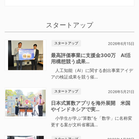
スタートアップ
スタートアップ
2026年6月15日
最高評価事業に支援金300万 AI活
用構想競う成果…
人工知能（AI）に関する創出事業アイデ
アの検証成果を競う催…
スタートアップ
2026年5月21日
日本式算数アプリを海外展開 米国
やインドネシアで実…
小学生が学ぶ“算数”を「数学」に名称変
更する案が文科省審議…