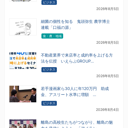
ビジネス
2026年8月5日
細菌の個性を知る 鬼頭弥生 農学博士
連載「口福の源」
食・農・地域
2026年8月5日
不動産業界で来店率と成約率を上げる方
法を伝授 いえらぶGROUP…
ビジネス
2026年8月5日
若手漫画家ら30人に年120万円 助成
金、アスリート水準に増額 …
ビジネス
2026年8月4日
離島の高校生たちがつながり、離島の魅