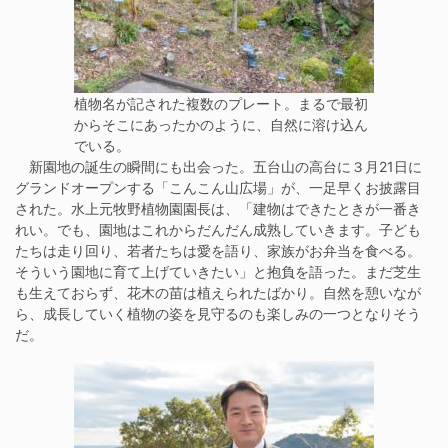
植物名が記された複数のプレート。まるで最初
からそこにあったかのように、自然に溶け込ん
でいる。
新園地の誕生の瞬間にも出会った。五台山の高台に３月21日に
グランドオープンする「こんこん山広場」が、一足早くお披露目
された。水上元牧野植物園園長は、「建物はできたときが一番き
れい。でも、園地はこれからだんだん成熟していきます。子ども
たちは走り回り、若者たちは愛を語り、家族がお弁当を食べる。
そういう園地に育て上げていきたい」と抱負を語った。まだ芝生
も生えておらず、花木の苗は植えられたばかり。自然を憩いなが
ら、成長していく植物の姿を見守るのも楽しみの一つとなりそう
だ。