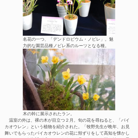
名花の一つ、「デンドロビウム・ノビレ」。魅
力的な園芸品種ノビレ系のルーツとなる種。
木の幹に展示されたラン。
温室の外は、裸の木が目立つ２月。旬の花を尋ねると、「バイ
カオウレン」という植物を紹介された。「牧野先生が晩年、お見
舞いでもらったバイカオウレンの花に頬ずりをして高知を懐かし