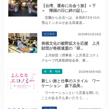
【台湾、運命に出会う旅】＜下
＞ 帰国の日に絆の証し…
宜蘭から台北へは、全長約13キロの
雪山トンネルがある高速道…
ビジネス
2025年03月24日
将棋文化の裾野拡大を応援 上月
財団が将棋連盟の「研…
上月財団（理事長・上月景正コナミ
グループ代表取締役会長、東…
食・農・地域
2025年06月16日
新しい旅と仕事のスタイル ワー
ケーション 森下晶美…
ワーケーションという言葉を聞いた
ことがある方も多いだろう。…
ビジネス