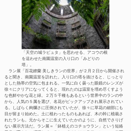
「天空の城ラピュタ」を思わせる、アコウの根
を這わせた南園温室の入り口の「みどりの
塔」。
ラン展「百花繚蘭 美しきランの世界」が２月２日から開催され
ると聞き、南園温室を訪れた。入り口の塔を抜けると、じっとり
とした熱帯の空気に包まれる。一気に白く曇った眼鏡のレンズが
徐々にクリアになってくると、現れたのは温室を埋め尽くすよう
な色鮮やかな花と緑。２万５千種もあるという世界中のランの中
から、人気の５属を選び、名花がピックアップされ展示されてい
る。しばらく絢爛さに圧倒されていたが、徐々に草花の細部にも
目が留まり始めた。土に植わったものもあれば、木の幹に植栽さ
れたランも。元からそこに生えていたかのように、自然でさりげ
ない展示方法だ。ラン展＝「鉢植えのコチョウラン」という短絡