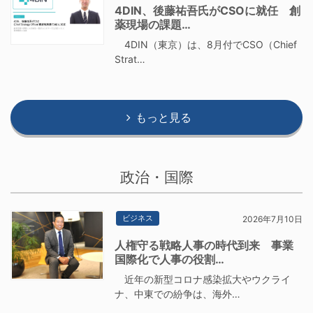
4DIN、後藤祐吾氏がCSOに就任 創
薬現場の課題…
4DIN（東京）は、8月付でCSO（Chief
Strat…
もっと見る
政治・国際
ビジネス
2026年7月10日
人権守る戦略人事の時代到来 事業
国際化で人事の役割…
近年の新型コロナ感染拡大やウクライ
ナ、中東での紛争は、海外…