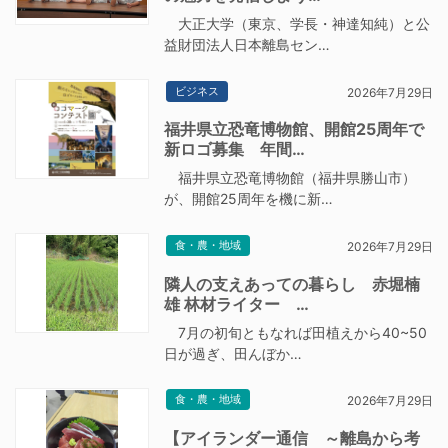
大正大学（東京、学長・神達知純）と公
益財団法人日本離島セン…
ビジネス
2026年7月29日
福井県立恐竜博物館、開館25周年で
新ロゴ募集 年間…
福井県立恐竜博物館（福井県勝山市）
が、開館25周年を機に新…
食・農・地域
2026年7月29日
隣人の支えあっての暮らし 赤堀楠
雄 林材ライター …
7月の初旬ともなれば田植えから40~50
日が過ぎ、田んぼか…
食・農・地域
2026年7月29日
【アイランダー通信 ～離島から考