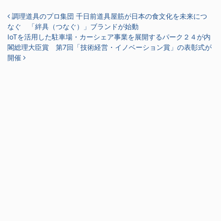
投稿ナビゲーション
調理道具のプロ集団 千日前道具屋筋が日本の食文化を未来につ
なぐ 「絆具（つなぐ）」ブランドが始動
IoTを活用した駐車場・カーシェア事業を展開するパーク２４が内
閣総理大臣賞 第7回「技術経営・イノベーション賞」の表彰式が
開催