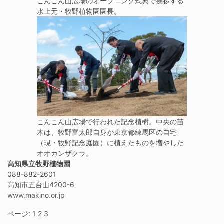
こんこん山広場のオープニング式典で挨拶する
水上元・牧野植物園園長。
こんこん山広場で行われた記念植樹。中央の苗
木は、牧野富太郎自身が東京都練馬区の自宅
（現・牧野記念庭園）に植えたものを増やした
オオカンザクラ。
高知県立牧野植物園
088-882-2601
高知市五台山4200-6
www.makino.or.jp
ページ:
1
2
3