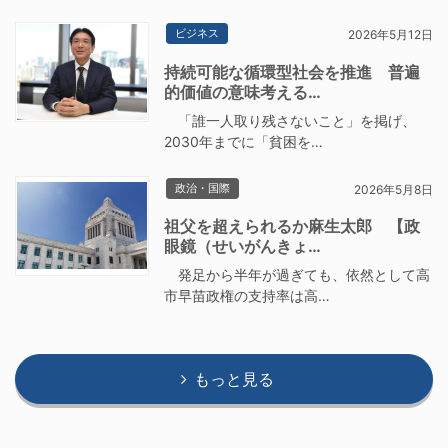
ビジネス
2026年5月12日
持続可能な循環型社会を推進 普遍
的価値の意味考える…
「誰一人取り残さないこと」を掲げ、
2030年までに「貧困を…
政治・国際
2026年5月8日
祖父を超えられるか麻生太郎 【政
眼鏡（せいがんきょ…
発足から半年が過ぎても、依然として高
市早苗政権の支持率は高…
もっと見る