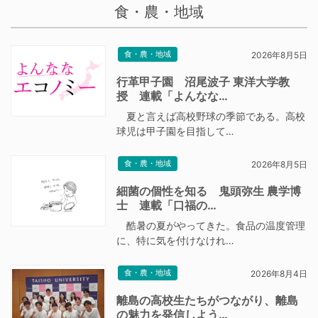
食・農・地域
食・農・地域
2026年8月5日
行革甲子園 沼尾波子 東洋大学教
授 連載「よんなな…
夏と言えば高校野球の季節である。高校
球児は甲子園を目指して…
食・農・地域
2026年8月5日
細菌の個性を知る 鬼頭弥生 農学博
士 連載「口福の…
酷暑の夏がやってきた。食品の温度管理
に、特に気を付けなけれ…
食・農・地域
2026年8月4日
離島の高校生たちがつながり、離島
の魅力を発信しよう…