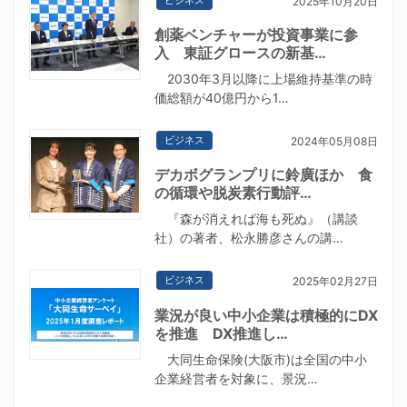
2025年10月20日
創薬ベンチャーが投資事業に参
入 東証グロースの新基…
2030年3月以降に上場維持基準の時
価総額が40億円から1…
ビジネス
2024年05月08日
デカボグランプリに鈴廣ほか 食
の循環や脱炭素行動評…
『森が消えれば海も死ぬ』（講談
社）の著者、松永勝彦さんの講…
ビジネス
2025年02月27日
業況が良い中小企業は積極的にDX
を推進 DX推進し…
大同生命保険(大阪市)は全国の中小
企業経営者を対象に、景況…