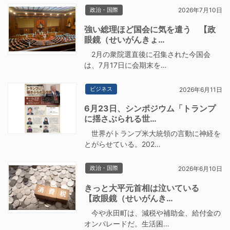
政治・国際
2026年7月10日
強い総理ほど国会に気を遣う 【政
眼鏡（せいがんきょ…
2月の衆院選直後に召集された今国会
は、7月17日に会期末を…
ビジネス
2026年6月11日
6月23日、シンポジウム「トランプ
に揺さぶられる世…
世界がトランプ米大統領の言動に神経を
とがらせている。202…
政治・国際
2026年6月10日
きっと大平元首相は泣いている
【政眼鏡（せいがんき…
今や永田町は、減税や補助金、給付金の
オンパレードだ。生活困…