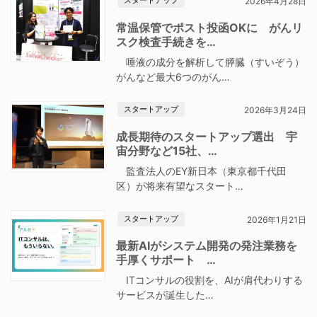
スタートアップ
2026年4月28日
常温保管でポスト投函OKに がんリ
スク検査手続きを…
唾液の成分を解析して膵臓（すいぞう）
がんなど最大6つのがん…
スタートアップ
2026年3月24日
成長期待のスタートアップ選出 宇
宙分野など15社、…
監査法人のEY新日本（東京都千代田
区）が将来有望なスタート…
スタートアップ
2026年1月21日
最新AIがシステム開発の発注業務を
手厚くサポート …
ITコンサルの役割を、AIが肩代わりする
サービスが誕生した…