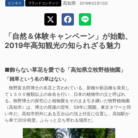
高知県
2019年02月12日
ビジネス
ブランドコンテンツ
「自然＆体験キャンペーン」が始動、
2019年高知観光の知られざる魅力
■飾らない草花を愛でる「高知県立牧野植物園」
「雑草という名の草はない」
牧野富太郎博士の名言と言われている。新種や新品種を発見し
て１５００種類以上の命名を行い、日本の植物学の父と呼ばれ
る。牧野博士の探究心と植物愛をそのまま引き継いだ牧野植物園
（高知市）は、博士の死後の翌年、58年に開園。東京タワーと同
い年だ。高知市郊外にある五台山の頂上付近に位置し、高知駅か
ら車で20分程度。ふらっと立ち寄れる場所だ。