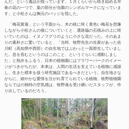
んだ、という逸話が残っています。１月くらいから咲き始める早
春の花の一つで、葉の部分が当園のシンボルマークになっていま
す」と小松さんは胸元のバッジを指した。
「梅花黄蓮」という字面から、木の枝に咲く黄色い梅花を想像
しながら小松さんの後についていくと、通路脇の石積みの上に咲
いていたのは、イヌノフグリのように小さな花だった。そのあま
りの素朴さに驚いていると、「当時、牧野先生の生家があった佐
川町（高知県中西部）の自生地ではぶわっと一面群生していまし
た。息を呑むというのはこのこと、というぐらいに感動しまし
た」と熱弁をふるう。日本の植物園にはフラワーパークのイメー
ジがつきがちだが、本来は、人間の生活を支えている植物に感謝
し、生きた標本を扱う研究施設であるべきだという。自生地さな
がらに、細やかな愛情を注がれ育てられている植物。牧野植物園
ならではの独特の空気感は、牧野魂を受け継いだスタッフが、作
り出しているのだろう。