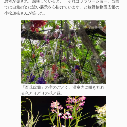
思考が覆され、感嘆していると、「それはフラワーショー。当園
では自然の姿に近い展示を心掛けています」と牧野植物園広報の
小松加枝さんが笑った。
「百花繚蘭」の字のごとく、温室内に咲き乱れ
る色とりどりの花と緑。