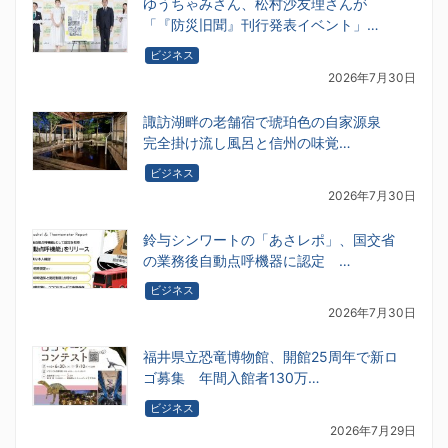
ゆうちゃみさん、松村沙友理さんが
「『防災旧聞』刊行発表イベント」…
ビジネス
2026年7月30日
諏訪湖畔の老舗宿で琥珀色の自家源泉
完全掛け流し風呂と信州の味覚…
ビジネス
2026年7月30日
鈴与シンワートの「あさレポ」、国交省
の業務後自動点呼機器に認定 …
ビジネス
2026年7月30日
福井県立恐竜博物館、開館25周年で新ロ
ゴ募集 年間入館者130万…
ビジネス
2026年7月29日