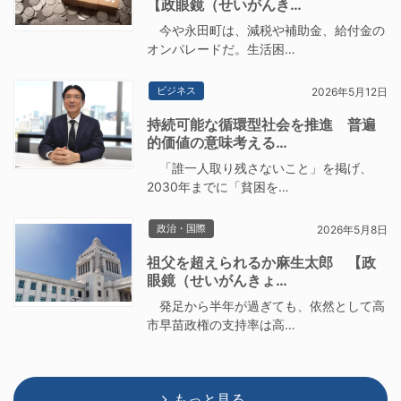
【政眼鏡（せいがんき…
今や永田町は、減税や補助金、給付金の
オンパレードだ。生活困…
ビジネス
2026年5月12日
持続可能な循環型社会を推進 普遍
的価値の意味考える…
「誰一人取り残さないこと」を掲げ、
2030年までに「貧困を…
政治・国際
2026年5月8日
祖父を超えられるか麻生太郎 【政
眼鏡（せいがんきょ…
発足から半年が過ぎても、依然として高
市早苗政権の支持率は高…
もっと見る