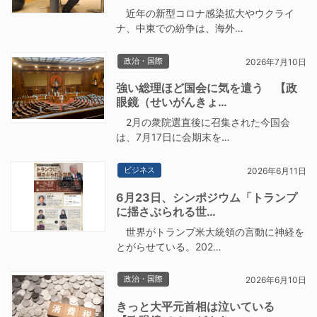
近年の新型コロナ感染拡大やウクライ
ナ、中東での紛争は、海外…
政治・国際
2026年7月10日
強い総理ほど国会に気を遣う 【政
眼鏡（せいがんきょ…
2月の衆院選直後に召集された今国会
は、7月17日に会期末を…
ビジネス
2026年6月11日
6月23日、シンポジウム「トランプ
に揺さぶられる世…
世界がトランプ米大統領の言動に神経を
とがらせている。202…
政治・国際
2026年6月10日
きっと大平元首相は泣いている