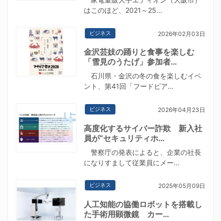
はこのほど、2021～25…
ビジネス
2026年02月03日
金沢芸妓の踊りと食事を楽しむ
「雪見のうたげ」参加者…
石川県・金沢の冬の食を楽しむイベ
ント、第41回「フードピア…
ビジネス
2026年04月23日
高度化するサイバー詐欺 新入社
員が“セキュリティホ…
警察庁の発表によると、企業の社長
になりすまして従業員にメー…
ビジネス
2025年05月09日
人工知能の協働ロボットを搭載し
た手術用顕微鏡 カー…