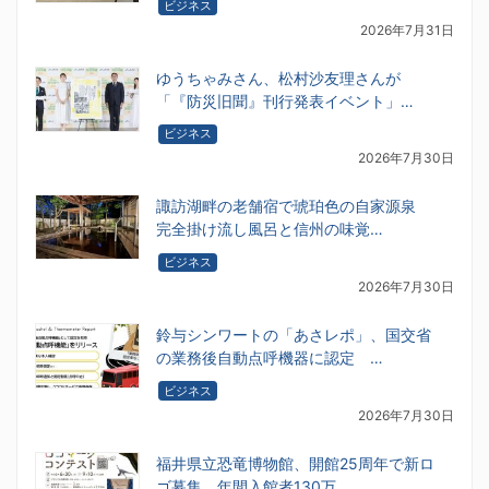
ビジネス
2026年7月31日
ゆうちゃみさん、松村沙友理さんが
「『防災旧聞』刊行発表イベント」…
ビジネス
2026年7月30日
諏訪湖畔の老舗宿で琥珀色の自家源泉
完全掛け流し風呂と信州の味覚…
ビジネス
2026年7月30日
鈴与シンワートの「あさレポ」、国交省
の業務後自動点呼機器に認定 …
ビジネス
2026年7月30日
福井県立恐竜博物館、開館25周年で新ロ
ゴ募集 年間入館者130万…