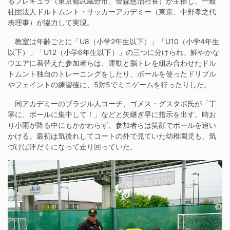
るプレキュラ（東京都武蔵野市、金森慈治社長）が主催し、一般
社団法人ドルトムント・サッカーアカデミー（東京、中野孝之代
表理事）が協力して実現。
教室は年齢ごとに「U8（小学2年生以下）」「U10（小学4年生
以下）」「U12（小学6年生以下）」の三つに分けられ、鮮やかな
ウエアに着替えた参加者らは、運動と脳トレを組み合わせたドル
トムント独自のトレーニングをしたり、ボールを使ったドリブル
やフェイントの練習後に、5対5でミニゲームを行ったりした。
同アカデミーのブラジル人コーチ、ゴメス・グスタボ氏が「丁
寧に、ボールに集中して！」などと矢継ぎ早に指示を出す。時お
り小雨が降る中にもかかわらず、参加者らは笑顔でボールを追い
かける。最初は気後れしてコートの外で見ていた幼稚園児も、気
づけば汗だくになって走り回っていた。