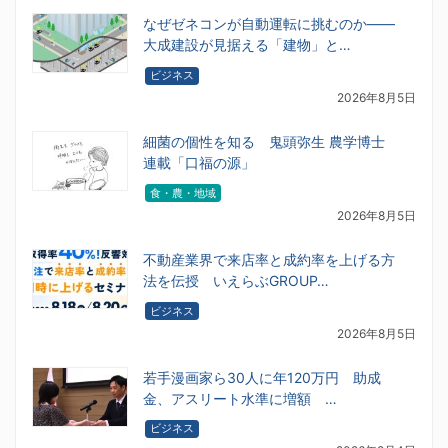
なぜゼネコンが自動運転に挑むのか――
大成建設が見据える「建物」と…
ビジネス
2026年8月5日
細菌の個性を知る 鬼頭弥生 農学博士
連載「口福の源」
食・農・地域
2026年8月5日
不動産業界で来店率と成約率を上げる方
法を伝授 いえらぶGROUP…
ビジネス
2026年8月5日
若手漫画家ら30人に年120万円 助成
金、アスリート水準に増額 …
ビジネス