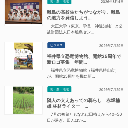
食・農・地域
2026年8月4日
離島の高校生たちがつながり、離島
の魅力を発信しよう…
大正大学（東京、学長・神達知純）と公
益財団法人日本離島セン…
ビジネス
2026年7月29日
福井県立恐竜博物館、開館25周年で
新ロゴ募集 年間…
福井県立恐竜博物館（福井県勝山市）
が、開館25周年を機に新…
食・農・地域
2026年7月29日
隣人の支えあっての暮らし 赤堀楠
雄 林材ライター …
7月の初旬ともなれば田植えから40~50
日が過ぎ、田んぼか…