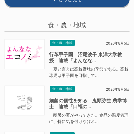
食・農・地域
食・農・地域
2026年8月5日
行革甲子園 沼尾波子 東洋大学教
授 連載「よんなな…
夏と言えば高校野球の季節である。高校
球児は甲子園を目指して…
食・農・地域
2026年8月5日
細菌の個性を知る 鬼頭弥生 農学博
士 連載「口福の…
酷暑の夏がやってきた。食品の温度管理
に、特に気を付けなけれ…