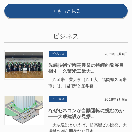
もっと見る
ビジネス
ビジネス
2026年8月6日
先端技術で園芸農業の持続的発展目
指す 久留米工業大…
久留米工業大学（久工大、福岡県久留米
市）は、福岡県と産学官…
ビジネス
2026年8月5日
なぜゼネコンが自動運転に挑むのか
――大成建設が見据…
大成建設といえば、超高層ビル開発、大
規模な都市開発など日本…