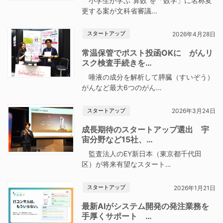
小学生が学ぶ“算数”を「数学」に名称変
更する案が文科省審議…
スタートアップ
2026年4月28日
常温保管でポスト投函OKに がんリ
スク検査手続きを…
唾液の成分を解析して膵臓（すいぞう）
がんなど最大6つのがん…
スタートアップ
2026年3月24日
成長期待のスタートアップ選出 宇
宙分野など15社、…
監査法人のEY新日本（東京都千代田
区）が将来有望なスタート…
スタートアップ
2026年1月21日
最新AIがシステム開発の発注業務を
手厚くサポート …