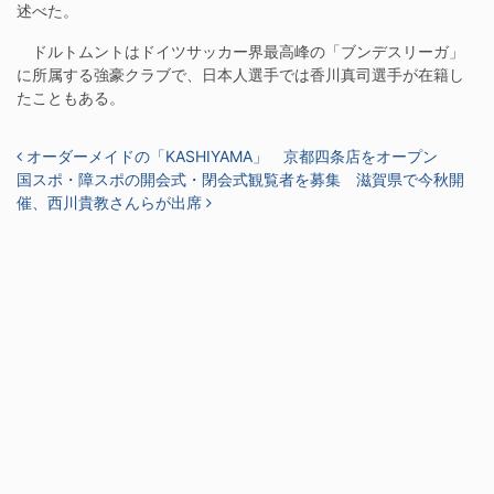
述べた。
ドルトムントはドイツサッカー界最高峰の「ブンデスリーガ」
に所属する強豪クラブで、日本人選手では香川真司選手が在籍し
たこともある。
投稿ナビゲーション
オーダーメイドの「KASHIYAMA」 京都四条店をオープン
国スポ・障スポの開会式・閉会式観覧者を募集 滋賀県で今秋開
催、西川貴教さんらが出席