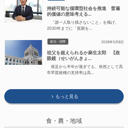
持続可能な循環型社会を推進 普遍
的価値の意味考える…
「誰一人取り残さないこと」を掲げ、
2030年までに「貧困を…
政治・国際
2026年5月8日
祖父を超えられるか麻生太郎 【政
眼鏡（せいがんきょ…
発足から半年が過ぎても、依然として高
市早苗政権の支持率は高…
もっと見る
食・農・地域