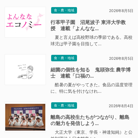
食・農・地域
2026年8月5日
行革甲子園 沼尾波子 東洋大学教
授 連載「よんなな…
夏と言えば高校野球の季節である。高校
球児は甲子園を目指して…
食・農・地域
2026年8月5日
細菌の個性を知る 鬼頭弥生 農学博
士 連載「口福の…
酷暑の夏がやってきた。食品の温度管理
に、特に気を付けなけれ…
食・農・地域
2026年8月4日
離島の高校生たちがつながり、離島
の魅力を発信しよう…
大正大学（東京、学長・神達知純）と公