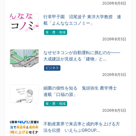
2026年8月6日
行革甲子園 沼尾波子 東洋大学教授 連
載「よんななエコノミー」
食・農・地域
2026年8月5日
なぜゼネコンが自動運転に挑むのか――
大成建設が見据える「建物」と…
ビジネス
2026年8月5日
細菌の個性を知る 鬼頭弥生 農学博士
連載「口福の源」
食・農・地域
2026年8月5日
不動産業界で来店率と成約率を上げる方
法を伝授 いえらぶGROUP…