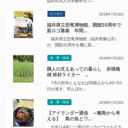
益財団法人日本離島セン…
ビジネス
2026年7月29日
福井県立恐竜博物館、開館25周年で
新ロゴ募集 年間…
福井県立恐竜博物館（福井県勝山市）
が、開館25周年を機に新…
食・農・地域
2026年7月29日
隣人の支えあっての暮らし 赤堀楠
雄 林材ライター …
7月の初旬ともなれば田植えから40~50
日が過ぎ、田んぼか…
食・農・地域
2026年7月29日
【アイランダー通信 ～離島から考
える】 島の魚とワ…
今年は4年に一度のサッカーワールドカ