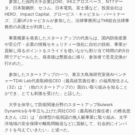
参加した国内大手企業はOKI、IHIエアロスペース、NTTデー
タ、日本製鋼所、セコム、日本電気、富士通など。投資会社は
HERO、Impact Capital、グロービス・キャピタル・パートナー
ズ、三菱UFJキャピタルが参加した。法律事務所はTMI総合法律事
務所の弁護士が列席した。
事業概要を発表したスタートアップの代表らは、国内防衛産業
や官公庁・企業の情報セキュリティー強化に自社の技術、事業が
貢献し得るポイントをスライドを使いながら割り当て時間の約5分
間でアピールした。発表後は懇親会に移り、参加者で意見交換が
行われた。
参加したスタートアップの一つ、東京大鳥海研究室発AIベンチ
ャーTDAI Lab代表取締役CEO（最高経営責任者）の福馬智生さん
（32）は「（他のスタートアップの）面白い取り組みを知ること
ができ、とても刺激を受けた」と話した。
大学を休学して防衛関連分野のスタートアップBulwark
Dynamicsを今年立ち上げた同社COO（最高執行責任者）の椎名悠
太さん（22）は「自律型の低視認の無人艇事業に取り組み、太平
洋地域の安全保障や離島間輸送などに貢献して、社会的にインパ
クトを与えていきたい」と述べた。