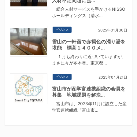
人材不足問題に協…
総合人材サービスを手がけるNISSO
ホールディングス（清水…
ビジネス
2025年01月30日
雪山の一軒宿で赤褐色の濁り湯を
堪能 標高１４００メ…
１月も終わりに近づいていますが、
まさに今が冬本番。東京都…
ビジネス
2025年04月21日
富山市が産学官連携組織の会員を
募集 地域課題を解決…
富山市は、2023年11月に設立した産
学官連携組織「富山市…