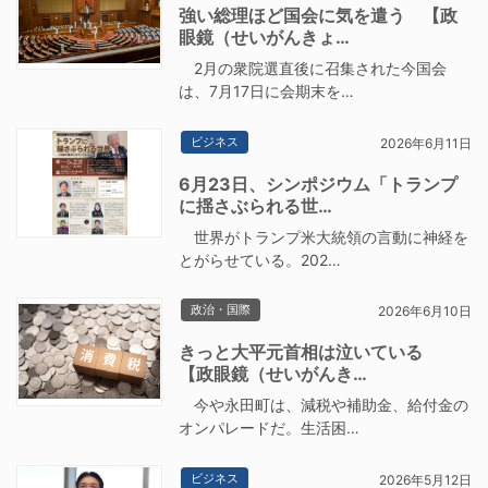
強い総理ほど国会に気を遣う 【政
眼鏡（せいがんきょ…
2月の衆院選直後に召集された今国会
は、7月17日に会期末を…
ビジネス
2026年6月11日
6月23日、シンポジウム「トランプ
に揺さぶられる世…
世界がトランプ米大統領の言動に神経を
とがらせている。202…
政治・国際
2026年6月10日
きっと大平元首相は泣いている
【政眼鏡（せいがんき…
今や永田町は、減税や補助金、給付金の
オンパレードだ。生活困…
ビジネス
2026年5月12日