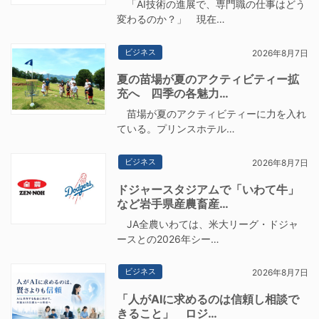
「AI技術の進展で、専門職の仕事はどう
変わるのか？」 現在…
ビジネス
2026年8月7日
夏の苗場が夏のアクティビティー拡
充へ 四季の各魅力…
苗場が夏のアクティビティーに力を入れ
ている。プリンスホテル…
ビジネス
2026年8月7日
ドジャースタジアムで「いわて牛」
など岩手県産農畜産…
JA全農いわては、米大リーグ・ドジャ
ースとの2026年シー…
ビジネス
2026年8月7日
「人がAIに求めるのは信頼し相談で
きること」 ロジ…