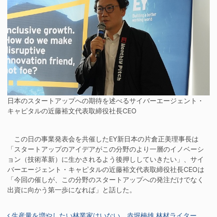
日本のスタートアップへの期待を述べるサイバーエージェント・
キャピタルの近藤裕文代表取締役社長CEO
この日の事業発表会を共催したEY新日本の片倉正美理事長は
「スタートアップのアイデアがこの分野のより一層のイノベーシ
ョン（技術革新）に生かされるよう後押ししていきたい」、サイ
バーエージェント・キャピタルの近藤裕文代表取締役社長CEOは
「今回の催しが、この分野のスタートアップへの発注だけでなく
出資に向かう第一歩になれば」と話した。
投稿ナビゲーション
生産量を増やしたい林業家はいない 赤堀楠雄 林材ライター