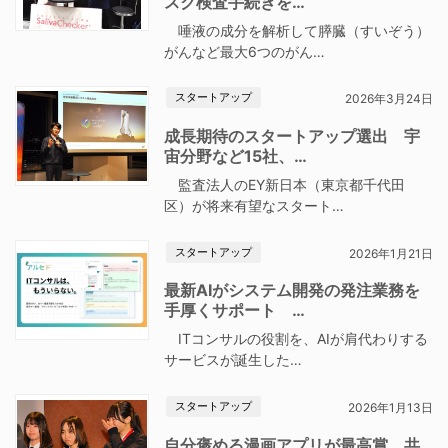
スク検査手続きを…
唾液の成分を解析して膵臓（すいぞう）
がんなど最大6つのがん…
スタートアップ
2026年3月24日
成長期待のスタートアップ選出 宇
宙分野など15社、…
監査法人のEY新日本（東京都千代田
区）が将来有望なスタート…
スタートアップ
2026年1月21日
最新AIがシステム開発の発注業務を
手厚くサポート …
ITコンサルの役割を、AIが肩代わりする
サービスが誕生した…
スタートアップ
2026年1月13日
自分褒める漫画アプリが最高賞 共