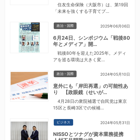
住友生命保険（大阪市）は、第19回
「未来を強くする子育てプ…
政治・国際
2025年06月06日
6月24日、シンポジウム「戦後80
年とメディア」開…
戦後80年を迎えた2025年。メディ
アを巡る環境は大きく変…
政治・国際
2024年05月10日
意外にも「岸田再選」の可能性あ
り 【政眼鏡（せいが…
4月28日の衆院補選で自民党は東京
15区と長崎3区での候補…
ビジネス
2024年05月31日
NISSOとツナグが資本業務提携