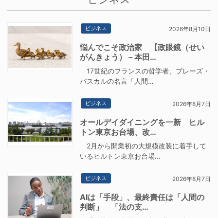
ビジネス
2026年8月10日
悩んでこそ政治家 【政眼鏡（せい
がんきょう）－本田…
17世紀のフランスの哲学者、ブレーズ・
パスカルの名言「人間…
ビジネス
2026年8月7日
オールデイダイニングを一新 ヒル
トン東京お台場、改…
2月から開業初の大規模改装に着手して
いるヒルトン東京お台場…
ビジネス
2026年8月7日
AIは「手段」、最終責任は「人間の
判断」 「法の支…