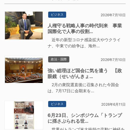
ビジネス
2026年7月10日
人権守る戦略人事の時代到来 事業
国際化で人事の役割…
近年の新型コロナ感染拡大やウクライ
ナ、中東での紛争は、海外…
政治・国際
2026年7月10日
強い総理ほど国会に気を遣う 【政
眼鏡（せいがんきょ…
2月の衆院選直後に召集された今国会
は、7月17日に会期末を…
ビジネス
2026年6月11日
6月23日、シンポジウム「トランプ
に揺さぶられる世…
世界がトランプ米大統領の言動に神経を