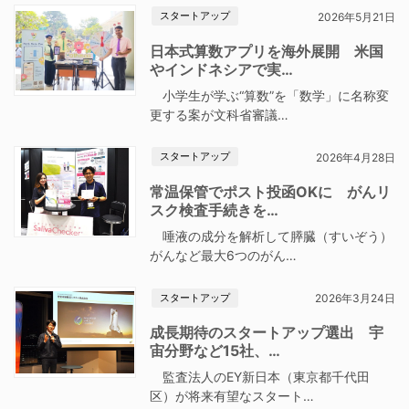
スタートアップ
2026年5月21日
日本式算数アプリを海外展開 米国
やインドネシアで実…
小学生が学ぶ“算数”を「数学」に名称変
更する案が文科省審議…
スタートアップ
2026年4月28日
常温保管でポスト投函OKに がんリ
スク検査手続きを…
唾液の成分を解析して膵臓（すいぞう）
がんなど最大6つのがん…
スタートアップ
2026年3月24日
成長期待のスタートアップ選出 宇
宙分野など15社、…
監査法人のEY新日本（東京都千代田
区）が将来有望なスタート…