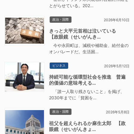
とがらせている。202…
政治・国際
2026年6月10日
きっと大平元首相は泣いている
【政眼鏡（せいがんき…
今や永田町は、減税や補助金、給付金の
オンパレードだ。生活困…
ビジネス
2026年5月12日
持続可能な循環型社会を推進 普遍
的価値の意味考える…
「誰一人取り残さないこと」を掲げ、
2030年までに「貧困を…
政治・国際
2026年5月8日
祖父を超えられるか麻生太郎 【政
眼鏡（せいがんきょ…