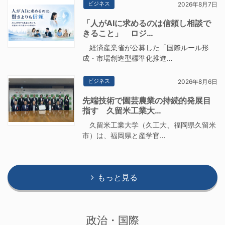
ビジネス
2026年8月7日
「人がAIに求めるのは信頼し相談で
きること」 ロジ…
経済産業省が公募した「国際ルール形
成・市場創造型標準化推進…
ビジネス
2026年8月6日
先端技術で園芸農業の持続的発展目
指す 久留米工業大…
久留米工業大学（久工大、福岡県久留米
市）は、福岡県と産学官…
もっと見る
政治・国際