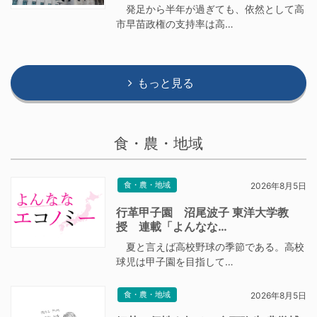
発足から半年が過ぎても、依然として高
市早苗政権の支持率は高…
もっと見る
食・農・地域
食・農・地域
2026年8月5日
行革甲子園 沼尾波子 東洋大学教
授 連載「よんなな…
夏と言えば高校野球の季節である。高校
球児は甲子園を目指して…
食・農・地域
2026年8月5日