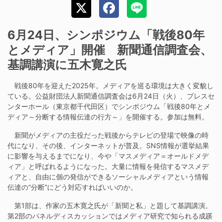
6月24日、シンポジウム「戦後80年
とメディア」開催 新聞通信調査会、
基調講演に五木寛之氏
戦後80年を迎えた2025年。メディアを巡る環境は大きく変貌し
ている。公益財団法人新聞通信調査会は6月24日（火）、プレスセ
ンターホール（東京都千代田区）でシンポジウム「戦後80年とメ
ディア～分断する情報伝達の行方～」を開催する。参加は無料。
新聞がメディアの主役だった戦後からテレビの登場で映像の時
代になり、その後、インターネットが普及。SNS情報が選挙結果
に影響を与えるまでになり、今や「マスメディア＝オールドメデ
ィア」と呼ばれるようになった。大量に情報を発信するマスメデ
ィアと、自由に個の発信ができるソーシャルメディアという情報
伝達の“分断”にどう対応すればいいのか。
第1部は、作家の五木寛之氏が「新聞と私」と題して基調講演。
第2部のパネルディスカッションではメディア研究で知られる成蹊