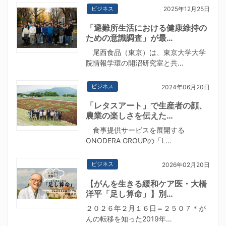
ビジネス
2025年12月25日
「避難所生活における健康維持の
ための意識調査」が最…
尾西食品（東京）は、東京大学大学
院情報学環の開沼研究室と共…
ビジネス
2024年06月20日
「レタスアート」で生産者の顔、
農業の楽しさを伝えた…
食事提供サービスを展開する
ONODERA GROUPの「L…
ビジネス
2026年02月20日
【がんを生きる緩和ケア医・大橋
洋平「足し算命」】別…
２０２６年２月１６日＝２５０７＊が
んの転移を知った2019年…