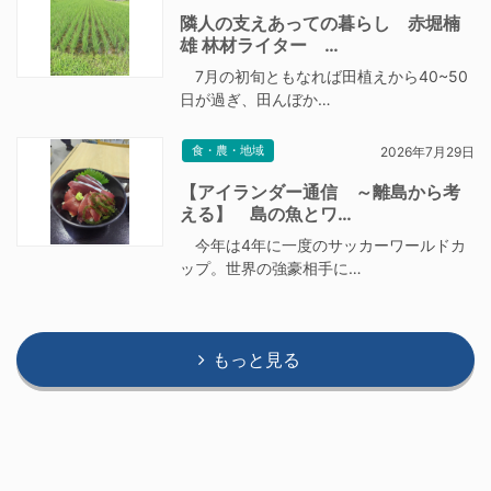
隣人の支えあっての暮らし 赤堀楠
雄 林材ライター …
7月の初旬ともなれば田植えから40~50
日が過ぎ、田んぼか…
食・農・地域
2026年7月29日
【アイランダー通信 ～離島から考
える】 島の魚とワ…
今年は4年に一度のサッカーワールドカ
ップ。世界の強豪相手に…
もっと見る