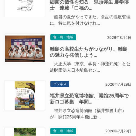
細菌の個性を知る 鬼頭弥生 農学博
士 連載「口福の…
酷暑の夏がやってきた。食品の温度管理
に、特に気を付けなけれ…
食・農・地域
2026年8月4日
離島の高校生たちがつながり、離島
の魅力を発信しよう…
大正大学（東京、学長・神達知純）と公
益財団法人日本離島セン…
ビジネス
2026年7月29日
福井県立恐竜博物館、開館25周年で
新ロゴ募集 年間…
福井県立恐竜博物館（福井県勝山市）
が、開館25周年を機に新…
食・農・地域
2026年7月29日