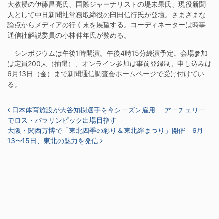
大教授の伊藤昌亮氏、国際ジャーナリストの堤未果氏、現役新聞
人として中日新聞社常務取締役の臼田信行氏が登壇。さまざまな
論点からメディアの行く末を展望する。コーディネーターは時事
通信社解説委員の小林伸年氏が務める。
シンポジウムは午後1時開演。午後4時15分終演予定。会場参加
は定員200人（抽選）、オンライン参加は事前登録制。申し込みは
6月13日（金）まで
新聞通信調査会ホームページ
で受け付けてい
る。
投稿ナビゲーション
日本体育施設が大谷知樹選手を今シーズン雇用 アーチェリー
でロス・パラリンピック出場目指す
大阪・関西万博で「東北四季の彩り＆東北絆まつり」開催 6月
13〜15日、東北の魅力を発信