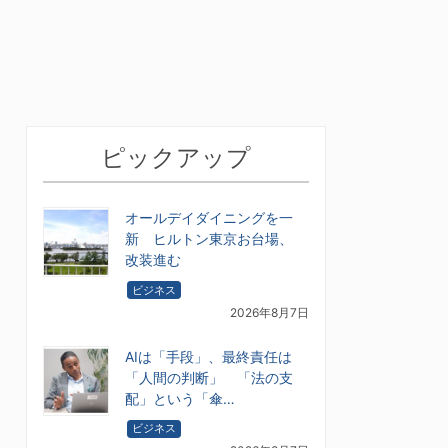
ピックアップ
オールデイダイニングを一
新 ヒルトン東京お台場、
改装進む
ビジネス
2026年8月7日
AIは「手段」、最終責任は
「人間の判断」 「法の支
配」という「傘…
ビジネス