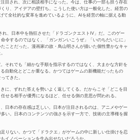
て注目され、次に相談相手になった。今は、仕事の一部も担う存在
づくり、アイデアの壁打ち。こうした使い方は一般化した。経営の
掲げて全社的な変革を進めているように、AIを経営の軸に据える動
売され、日本中を熱狂させた「ドラゴンクエストⅣ」だ。このゲー
く命令するのではなく、「ガンガンいこうぜ」「いのちだいじに」
いたことだった。漫画家の故・鳥山明さんが描いた個性豊かなキャ
た。
だ。それでも「細かな手順を指示するのではなく、大まかな方針を
よる自動化とどこか重なる。かつてはゲームの新機能だったもの
なってきた。
ときに、ずれた答えを勢いよく返してくる。だからこそ「どこを目
。任せる相手が優秀になるほど、任せる側の意思が問われる。
し、日本の存在感は乏しい。日本が注目されるのは、アニメやゲー
が多い。日本のコンテンツの強さを示す一方で、技術の主導権を握
足りない。かつて「ドラクエ」がゲームの中に新しい仕掛けを忍
でもイノベーションを生み出せないだろうか。