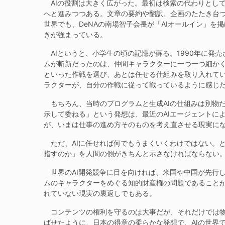
AIの役割は大きく広がった。最初は検索の代わりとし
へと進みつつある。文章の要約や翻訳、企画のたたき台
世界でも、DeNAの南場智子会長が「AIオールイン」を
きが強まっている。
AIというと、小学生の頃の記憶が蘇る。1990年に発
ムが斬新だったのは、仲間キャラクターに一つ一つ細か
といった作戦を選び、あとは任せる仕組みを取り入れて
ラクターが、自分の作戦に従って戦っているように感じ
もちろん、当時のプログラムと生成AIの仕組みは別物
示して委ねる」という発想は、最近のAIエージェントに
が、いまは仕事の進め方そのものを考え直させる現実に
ただ、AIに任せれば何でもうまくいくわけではない。
指すのか」を人間の側がきちんと示さなければならない
世界のAI開発競争に目を向ければ、米国や中国が先行
ムのキャラクターをめぐる知的財産権の問題であること
れていない現実の裏返しでもある。
コンテンツの権利を守るのは大事だが、それだけでは物
ばせたように、日本の得意の柔らかな発想で、AIの世界