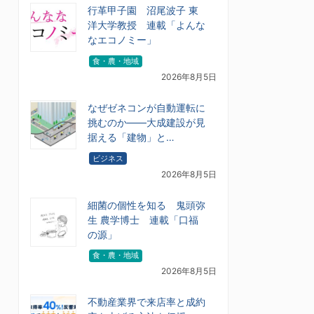
行革甲子園 沼尾波子 東
洋大学教授 連載「よんな
なエコノミー」
食・農・地域
2026年8月5日
なぜゼネコンが自動運転に
挑むのか――大成建設が見
据える「建物」と…
ビジネス
2026年8月5日
細菌の個性を知る 鬼頭弥
生 農学博士 連載「口福
の源」
食・農・地域
2026年8月5日
不動産業界で来店率と成約