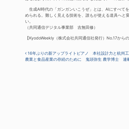
生成AI時代の「ガンガンいこうぜ」とは、AIにすべて
められる。難しく見える技術を、誰もが使える道具へと
い。
（共同通信デジタル事業部 吉無田修）
【KyodoWeekly（株式会社共同通信社発行）No.17から
投稿ナビゲーション
16年ぶりの新アップライトピアノ 本社設計力と杭州工
農業と食品産業の存続のために 鬼頭弥生 農学博士 連