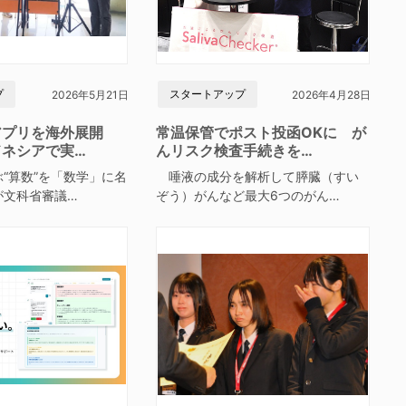
プ
スタートアップ
2026年5月21日
2026年4月28日
アプリを海外展開
常温保管でポスト投函OKに が
ドネシアで実…
んリスク検査手続きを…
“算数”を「数学」に名
唾液の成分を解析して膵臓（すい
が文科省審議…
ぞう）がんなど最大6つのがん…