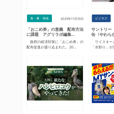
食・農・地域
ビジネス
2025年11月25日
「おこめ券」の意義 配布方法
サントリー
に課題 アグリラボ編集…
缶〈やわら
政府の経済対策に「おこめ券」の
ウイスキー
配布促進が盛り込まれた。20…
「水割り」が