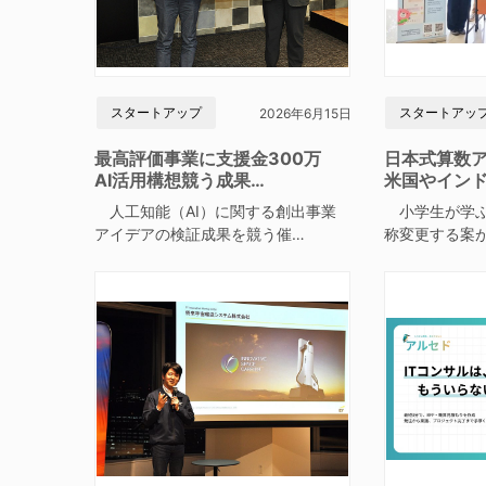
スタートアップ
スタートアッ
2026年6月15日
最高評価事業に支援金300万
日本式算数
AI活用構想競う成果…
米国やイン
人工知能（AI）に関する創出事業
小学生が学ぶ
アイデアの検証成果を競う催…
称変更する案