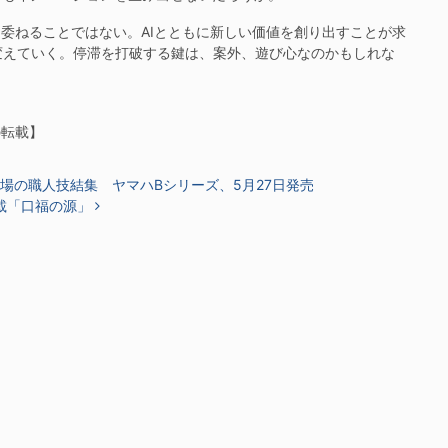
を委ねることではない。AIとともに新しい価値を創り出すことが求
変えていく。停滞を打破する鍵は、案外、遊び心なのかもしれな
の転載】
場の職人技結集 ヤマハBシリーズ、5月27日発売
載「口福の源」