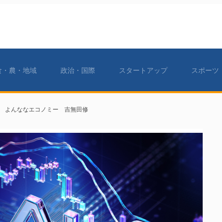
食・農・地域
政治・国際
スタートアップ
スポーツ
」 よんななエコノミー 吉無田修