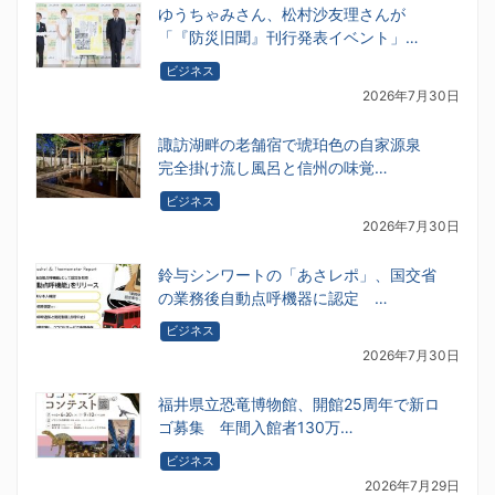
ゆうちゃみさん、松村沙友理さんが
「『防災旧聞』刊行発表イベント」…
ビジネス
2026年7月30日
諏訪湖畔の老舗宿で琥珀色の自家源泉
完全掛け流し風呂と信州の味覚…
ビジネス
2026年7月30日
鈴与シンワートの「あさレポ」、国交省
の業務後自動点呼機器に認定 …
ビジネス
2026年7月30日
福井県立恐竜博物館、開館25周年で新ロ
ゴ募集 年間入館者130万…
ビジネス
2026年7月29日