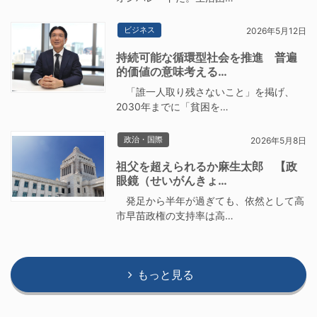
ビジネス
2026年5月12日
持続可能な循環型社会を推進 普遍
的価値の意味考える…
「誰一人取り残さないこと」を掲げ、
2030年までに「貧困を…
政治・国際
2026年5月8日
祖父を超えられるか麻生太郎 【政
眼鏡（せいがんきょ…
発足から半年が過ぎても、依然として高
市早苗政権の支持率は高…
もっと見る