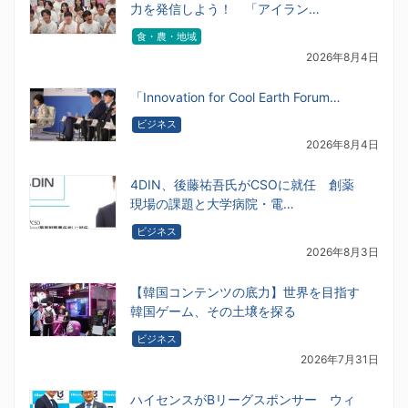
力を発信しよう！ 「アイラン…
食・農・地域
2026年8月4日
「Innovation for Cool Earth Forum…
ビジネス
2026年8月4日
4DIN、後藤祐吾氏がCSOに就任 創薬
現場の課題と大学病院・電…
ビジネス
2026年8月3日
【韓国コンテンツの底力】世界を目指す
韓国ゲーム、その土壌を探る
ビジネス
2026年7月31日
ハイセンスがBリーグスポンサー ウィ