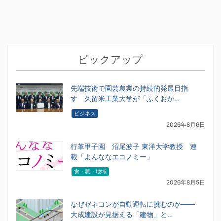
ピックアップ
先端技術で園芸農業の持続的発展目指
す 久留米工業大学が「ふくおか…
ビジネス
2026年8月6日
行革甲子園 沼尾波子 東洋大学教授 連
載「よんななエコノミー」
食・農・地域
2026年8月5日
なぜゼネコンが自動運転に挑むのか――
大成建設が見据える「建物」と…