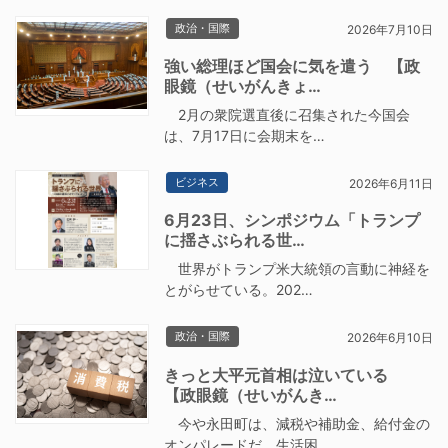
政治・国際
2026年7月10日
強い総理ほど国会に気を遣う 【政
眼鏡（せいがんきょ…
2月の衆院選直後に召集された今国会
は、7月17日に会期末を…
ビジネス
2026年6月11日
6月23日、シンポジウム「トランプ
に揺さぶられる世…
世界がトランプ米大統領の言動に神経を
とがらせている。202…
政治・国際
2026年6月10日
きっと大平元首相は泣いている
【政眼鏡（せいがんき…
今や永田町は、減税や補助金、給付金の
オンパレードだ。生活困…