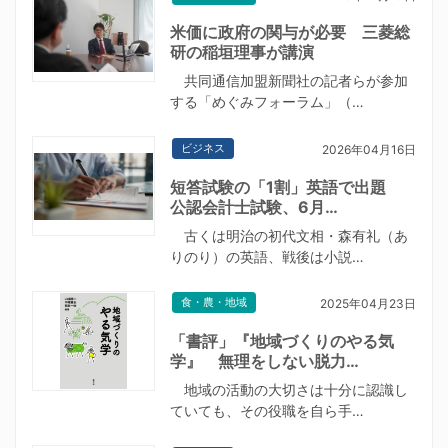
米価に政府の関与が必要 三菱総
研の稲垣理事が講演
共同通信加盟新聞社の記者らが参加
する「めぐみフォーラム」（…
ビジネス
2026年04月16日
短答試験の「1割」英語で出題
公認会計士試験、6月…
古くは明治の初代文相・森有礼（あ
りのり）の英語、戦後は小説…
食・農・地域
2025年04月23日
「書評」『地域づくりのやる気
学』 無理をしない脱力…
地域の活動の大切さは十分に認識し
ていても、その役職を自ら手…