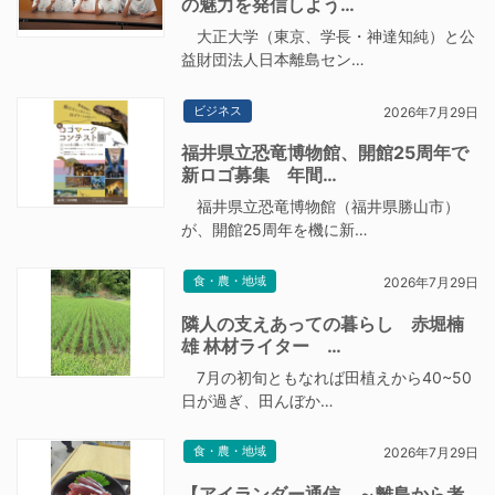
の魅力を発信しよう…
大正大学（東京、学長・神達知純）と公
益財団法人日本離島セン…
ビジネス
2026年7月29日
福井県立恐竜博物館、開館25周年で
新ロゴ募集 年間…
福井県立恐竜博物館（福井県勝山市）
が、開館25周年を機に新…
食・農・地域
2026年7月29日
隣人の支えあっての暮らし 赤堀楠
雄 林材ライター …
7月の初旬ともなれば田植えから40~50
日が過ぎ、田んぼか…
食・農・地域
2026年7月29日
【アイランダー通信 ～離島から考