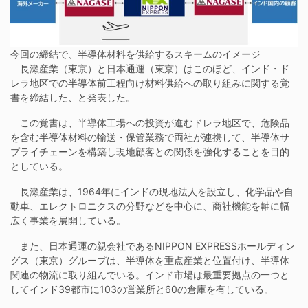
今回の締結で、半導体材料を供給するスキームのイメージ
長瀬産業（東京）と日本通運（東京）はこのほど、インド・ド
レラ地区での半導体前工程向け材料供給への取り組みに関する覚
書を締結した、と発表した。
この覚書は、半導体工場への投資が進むドレラ地区で、危険品
を含む半導体材料の輸送・保管業務で両社が連携して、半導体サ
プライチェーンを構築し現地顧客との関係を強化することを目的
としている。
長瀬産業は、1964年にインドの現地法人を設立し、化学品や自
動車、エレクトロニクスの分野などを中心に、商社機能を軸に幅
広く事業を展開している。
また、日本通運の親会社であるNIPPON EXPRESSホールディン
グス（東京）グループは、半導体を重点産業と位置付け、半導体
関連の物流に取り組んでいる。インド市場は最重要拠点の一つと
してインド39都市に103の営業所と60の倉庫を有している。