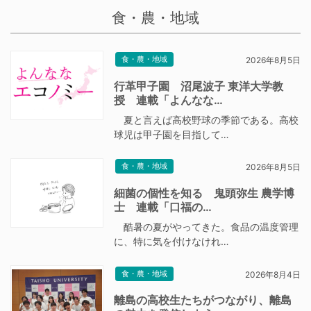
食・農・地域
食・農・地域
2026年8月5日
行革甲子園 沼尾波子 東洋大学教
授 連載「よんなな…
夏と言えば高校野球の季節である。高校
球児は甲子園を目指して…
食・農・地域
2026年8月5日
細菌の個性を知る 鬼頭弥生 農学博
士 連載「口福の…
酷暑の夏がやってきた。食品の温度管理
に、特に気を付けなけれ…
食・農・地域
2026年8月4日
離島の高校生たちがつながり、離島