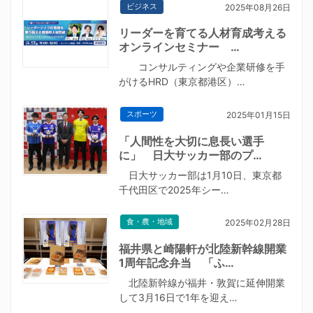
ビジネス
2025年08月26日
リーダーを育てる人材育成考える
オンラインセミナー …
コンサルティングや企業研修を手
がけるHRD（東京都港区）…
スポーツ
2025年01月15日
「人間性を大切に息長い選手
に」 日大サッカー部のプ…
日大サッカー部は1月10日、東京都
千代田区で2025年シー…
食・農・地域
2025年02月28日
福井県と崎陽軒が北陸新幹線開業
1周年記念弁当 「ふ…
北陸新幹線が福井・敦賀に延伸開業
して3月16日で1年を迎え…