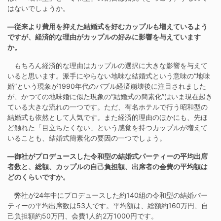
はないでしょうか。
―従来より費用を抑えた結婚式を好むカップルも増えているよう
ですが、経済的な理由がカップルの好みに影響を与えています
か。
もちろん経済的な理由はカップルの選択に大きな影響を与えて
いると思います。派手にやらない地味な結婚式という意味の“地味
婚”という現象が1990年代のバブル経済崩壊後に注目されました
が、かつての地味婚に似た現象の“結婚式の簡素化”はいま現在起き
ている大きな流れの一つです。ただ、有名ホテルで行う昭和型の
結婚式も依然として人気です。また経済的理由のほかにも、先ほ
ど触れた「目立ちたくない」という感覚を持つカップルが増えて
いることも、結婚式簡素化の要因の一つでしょう。
―御社がプロデュースした令和型の結婚式パーティーの平均出席
者数と、総額、カップルの自己負担額、出席者の会費の平均額は
どのくらいですか。
弊社が24年中にプロデュースした約140組の令和型の結婚パー
ティーの平均出席数は53人です。平均額は、総額約160万円、自
己負担額約50万円、会費1人約2万1000円です。