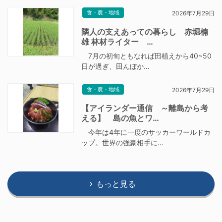
食・農・地域
2026年7月29日
隣人の支えあっての暮らし 赤堀楠
雄 林材ライター …
7月の初旬ともなれば田植えから40~50
日が過ぎ、田んぼか…
食・農・地域
2026年7月29日
【アイランダー通信 ～離島から考
える】 島の魚とワ…
今年は4年に一度のサッカーワールドカ
ップ。世界の強豪相手に…
もっと見る