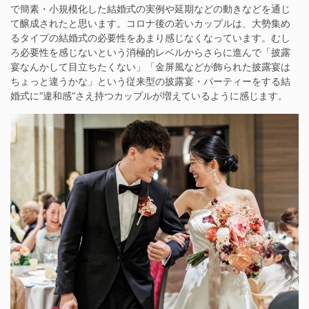
で簡素・小規模化した結婚式の実例や延期などの動きなどを通じ
て醸成されたと思います。コロナ後の若いカップルは、大勢集め
るタイプの結婚式の必要性をあまり感じなくなっています。むし
ろ必要性を感じないという消極的レベルからさらに進んで「披露
宴なんかして目立ちたくない」「金屏風などが飾られた披露宴は
ちょっと違うかな」という従来型の披露宴・パーティーをする結
婚式に“違和感“さえ持つカップルが増えているように感じます。