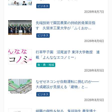
ビジネス
2026年8月7日
先端技術で園芸農業の持続的発展目指
す 久留米工業大学が「ふくおか…
ビジネス
2026年8月6日
行革甲子園 沼尾波子 東洋大学教授 連
載「よんななエコノミー」
食・農・地域
2026年8月5日
なぜゼネコンが自動運転に挑むのか――
大成建設が見据える「建物」と…
ビジネス
2026年8月5日
細菌の個性を知る 鬼頭弥生 農学博士