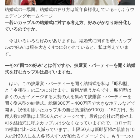
結婚式の一場面。結婚式の在り方は近年多様化している=くふうウ
ェディングホームページ
―若いカップルの結婚式に対する考え方、好みがかなり細分化し
ているのですか。
今はいろいろな好みがありますね。結婚式に関する若いカップ
ルの“好み”は現在大きく4つに分かれていると、私は考えていま
す。
―その“四つの好み”とは何ですか。披露宴・パーティーを開く結婚
式を好むカップルは必ずいますね。
はい。この披露宴・パーティーを開く結婚式を私は「昭和型」
と「令和型」の二つに分けます。費用が違うからです。昭和型は
多くの人がイメージする大勢の人を集めて披露宴・パーティーを
開く従来型の結婚式。総額300万～400万円で大きなホテルなどで
開き、祝儀を除いたカップルの自己負担額が100万～150万円、出
席人数の標準は上限50人のイメージです。最近は会社の同僚や上
司を結婚式に呼ぶカップルは少なくなっていますので、コロナ前
の標準に比べ30人減っています。上限50人は新郎新婦の親族各10
人の計20人に友人各15人ずつが加わるイメージです。もう一つの