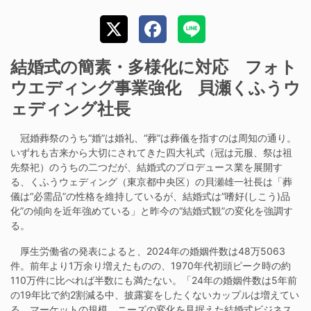
結婚式の簡素・多様化に対応 フォト
ウエディング事業強化 貝瀬くふうウ
ェディング社長
冠婚葬祭のうち“婚”は婚礼、“葬”は葬儀を指すのは周知の通り。
いずれも古来から大切にされてきた四大礼式（冠は元服、祭は祖
先祭祀）のうちの二つだが、結婚式のプロデュース業を展開す
る、くふうウェディング（東京都中央区）の貝瀬雄一社長は「葬
儀は“必需品”の性格を維持しているが、結婚式は”嗜好(しこう)品
化”の傾向を近年強めている」と昨今の“結婚式観”の変化を強調す
る。
厚生労働省の発表によると、2024年の婚姻件数は48万5063
件。前年より1万余り増えたものの、1970年代初頭ピーク時の約
110万件に比べれば半数にも満たない。「24年の婚姻件数は5年前
の19年比で約2割減る中、披露宴をしたくないカップルは増えてい
る。マーケットの規模、ニーズの変化を見据えた結婚式ビジネス