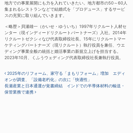
地方での事業展開にも力を入れていきたい。地方都市の50～60人
集まれるレストランなどで結婚式を「プロデュース」するサービ
スの充実に取り組んでいきます。
＜略歴＞貝瀬雄一（かいせ・ゆういち）1997年リクルート人材セ
ンター（現インディードリクルートパートナーズ）入社。2014年
リクルートゼクシィなび代表取締役社長。15年にリクルートマー
ケティングパートナーズ（現リクルート）執行役員を兼任、ウエ
ディング事業全般の統括と婚活事業の新規立上げを担当する。
2023年10月、くふうウェディング代表取締役社長兼執行役員。
投稿ナビゲーション
2025年のリフォーム、家守る「まもリフォーム」増加 エディ
オンが調査、「設備老朽化」の次に「快適性」
長瀬産業と日本通運が覚書締結 インドでの半導体材料の輸送・
保管業務で連携