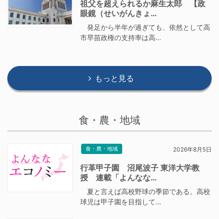
祖父を超えられるか麻生太郎 【政
眼鏡（せいがんきょ…
発足から半年が過ぎても、依然として高
市早苗政権の支持率は高…
もっと見る
食・農・地域
食・農・地域
2026年8月5日
行革甲子園 沼尾波子 東洋大学教
授 連載「よんなな…
夏と言えば高校野球の季節である。高校
球児は甲子園を目指して…