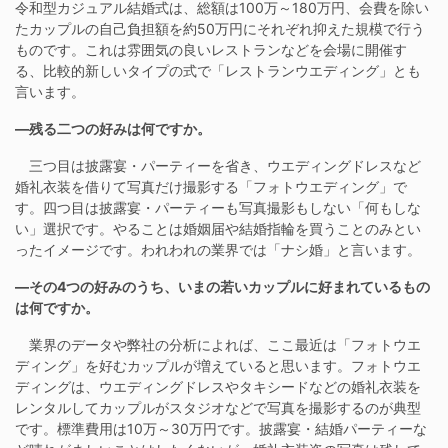
令和型カジュアル結婚式は、総額は100万～180万円、会費を除い
たカップルの自己負担額を約50万円にそれぞれ抑えた規模で行う
ものです。これは雰囲気の良いレストランなどを会場に開催す
る、比較的新しいタイプの式で「レストランウエディング」とも
言います。
―残る二つの好みは何ですか。
三つ目は披露宴・パーティーを省き、ウエディングドレスなど
婚礼衣装を借りて写真だけ撮影する「フォトウエディング」で
す。四つ目は披露宴・パーティーも写真撮影もしない「何もしな
い」選択です。やることは婚姻届や結婚指輪を買うことのみとい
ったイメージです。われわれの業界では「ナシ婚」と言います。
―その4つの好みのうち、いまの若いカップルに好まれているもの
は何ですか。
業界のデータや弊社の分析によれば、ここ最近は「フォトウエ
ディング」を好むカップルが増えていると思います。フォトウエ
ディングは、ウエディングドレスやタキシードなどの婚礼衣装を
レンタルしてカップルがスタジオなどで写真を撮影するのが典型
です。標準費用は10万～30万円です。披露宴・結婚パーティーな