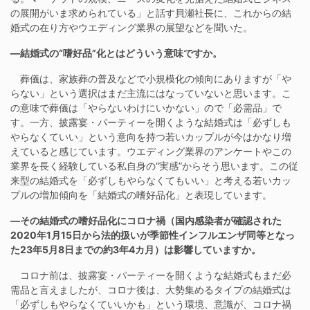
の展開がいま求められている」と話す貝瀬社長に、これからの結
婚式の在り方やウエディング業界の展望などを聞いた。
―結婚式の“嗜好品”化とはどういう意味ですか。
葬儀は、家族葬の普及などで小規模化の傾向にありますが「や
らない」という選択はまだ主流にはなっていないと思います。こ
の意味で葬儀は「やらないわけにいかない」ので「必需品」で
す。一方、披露宴・パーティーを開くような結婚式は「必ずしも
やらなくていい」という意向を持つ若いカップルが今はかなり増
えていると感じています。ウエディング業界のアンケートやこの
業界を長く経験している私自身の“実感”からそう思います。この従
来型の結婚式を「必ずしもやらなくてもいい」と考える若いカッ
プルの増加傾向を「結婚式の嗜好品化」と表現しています。
―その結婚式の嗜好品化にコロナ禍（国内感染者が確認された
2020年1月15日から法的扱いが季節性インフルエンザ同等となっ
た23年5月8日までの約3年4カ月）は影響していますか。
コロナ前は、披露宴・パーティーを開くような結婚式もまだ必
需品と言えましたが、コロナ後は、大勢集めるタイプの結婚式は
「必ずしもやらなくていいかも」という環境、意識が、コロナ禍