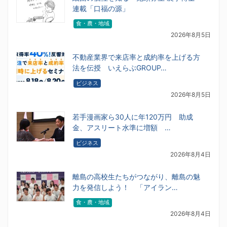
連載「口福の源」
食・農・地域
2026年8月5日
不動産業界で来店率と成約率を上げる方
法を伝授 いえらぶGROUP…
ビジネス
2026年8月5日
若手漫画家ら30人に年120万円 助成
金、アスリート水準に増額 …
ビジネス
2026年8月4日
離島の高校生たちがつながり、離島の魅
力を発信しよう！ 「アイラン…
食・農・地域
2026年8月4日