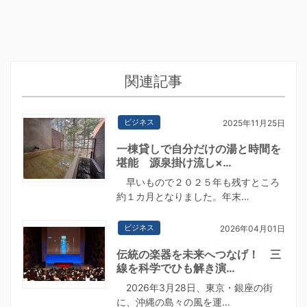
関連記事
ビジネス
2025年11月25日
一棟貸しで自分だけの湯と時間を
堪能 源泉掛け流し×…
早いもので２０２５年も残すところ
約１カ月となりました。年末…
ビジネス
2026年04月01日
伝統の楽器を未来へつなげ！ 三
線を科学でひも解き演…
2026年3月28日、東京・銀座の街
に、沖縄の島々の風を運…