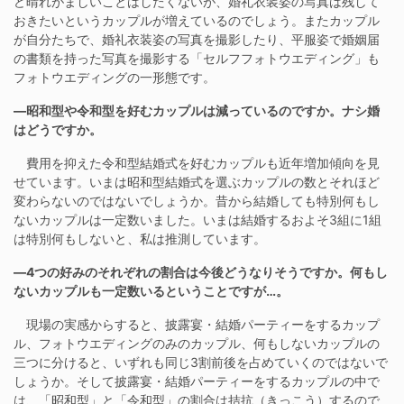
ど晴れがましいことはしたくないが、婚礼衣装姿の写真は残して
おきたいというカップルが増えているのでしょう。またカップル
が自分たちで、婚礼衣装姿の写真を撮影したり、平服姿で婚姻届
の書類を持った写真を撮影する「セルフフォトウエディング」も
フォトウエディングの一形態です。
―昭和型や令和型を好むカップルは減っているのですか。ナシ婚
はどうですか。
費用を抑えた令和型結婚式を好むカップルも近年増加傾向を見
せています。いまは昭和型結婚式を選ぶカップルの数とそれほど
変わらないのではないでしょうか。昔から結婚しても特別何もし
ないカップルは一定数いました。いまは結婚するおよそ3組に1組
は特別何もしないと、私は推測しています。
―4つの好みのそれぞれの割合は今後どうなりそうですか。何もし
ないカップルも一定数いるということですが…。
現場の実感からすると、披露宴・結婚パーティーをするカップ
ル、フォトウエディングのみのカップル、何もしないカップルの
三つに分けると、いずれも同じ3割前後を占めていくのではないで
しょうか。そして披露宴・結婚パーティーをするカップルの中で
は、「昭和型」と「令和型」の割合は拮抗（きっこう）するので