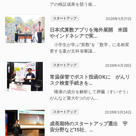
アの検証成果を競う催…
スタートアップ
2026年5月21日
日本式算数アプリを海外展開 米国
やインドネシアで実…
小学生が学ぶ“算数”を「数学」に名称変
更する案が文科省審議…
スタートアップ
2026年4月28日
常温保管でポスト投函OKに がんリ
スク検査手続きを…
唾液の成分を解析して膵臓（すいぞう）
がんなど最大6つのがん…
スタートアップ
2026年3月24日
成長期待のスタートアップ選出 宇
宙分野など15社、…