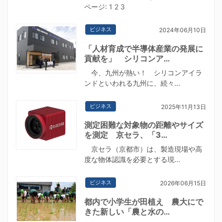
ページ:
1
2
3
ビジネス
2024年06月10日
「人材育成で半導体産業の発展に
貢献を」 シリコンア…
今、九州が熱い！ シリコンアイラ
ンドといわれる九州に、続々…
ビジネス
2025年11月13日
測定困難な対象物の距離やサイズ
を測定 京セラ、「3…
京セラ（京都市）は、製造現場や高
度な物体認識を必要とする現…
ビジネス
2026年06月15日
都内で小学生が田植え 農大にで
きた新しい「農と水の…