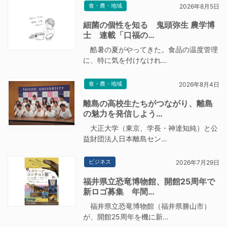
食・農・地域
2026年8月5日
細菌の個性を知る 鬼頭弥生 農学博
士 連載「口福の…
酷暑の夏がやってきた。食品の温度管理
に、特に気を付けなけれ…
食・農・地域
2026年8月4日
離島の高校生たちがつながり、離島
の魅力を発信しよう…
大正大学（東京、学長・神達知純）と公
益財団法人日本離島セン…
ビジネス
2026年7月29日
福井県立恐竜博物館、開館25周年で
新ロゴ募集 年間…
福井県立恐竜博物館（福井県勝山市）
が、開館25周年を機に新…