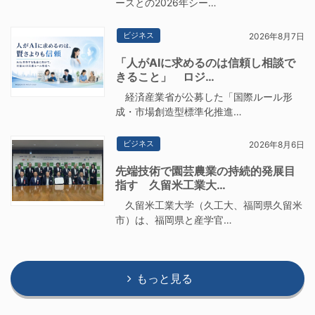
ースとの2026年シー…
ビジネス
2026年8月7日
「人がAIに求めるのは信頼し相談で
きること」 ロジ…
経済産業省が公募した「国際ルール形
成・市場創造型標準化推進…
ビジネス
2026年8月6日
先端技術で園芸農業の持続的発展目
指す 久留米工業大…
久留米工業大学（久工大、福岡県久留米
市）は、福岡県と産学官…
もっと見る