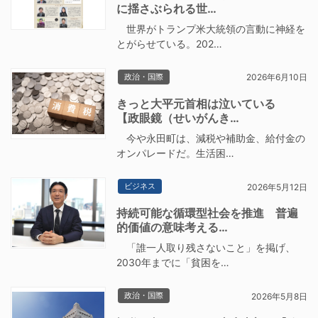
に揺さぶられる世…
世界がトランプ米大統領の言動に神経を
とがらせている。202…
政治・国際
2026年6月10日
きっと大平元首相は泣いている
【政眼鏡（せいがんき…
今や永田町は、減税や補助金、給付金の
オンパレードだ。生活困…
ビジネス
2026年5月12日
持続可能な循環型社会を推進 普遍
的価値の意味考える…
「誰一人取り残さないこと」を掲げ、
2030年までに「貧困を…
政治・国際
2026年5月8日