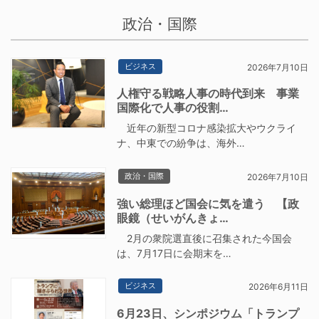
政治・国際
ビジネス
2026年7月10日
人権守る戦略人事の時代到来 事業
国際化で人事の役割…
近年の新型コロナ感染拡大やウクライ
ナ、中東での紛争は、海外…
政治・国際
2026年7月10日
強い総理ほど国会に気を遣う 【政
眼鏡（せいがんきょ…
2月の衆院選直後に召集された今国会
は、7月17日に会期末を…
ビジネス
2026年6月11日
6月23日、シンポジウム「トランプ