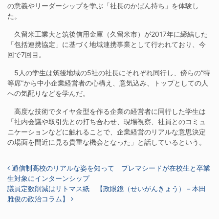
の意義やリーダーシップを学ぶ「社長のかばん持ち」を体験し
た。
久留米工業大と筑後信用金庫（久留米市）が2017年に締結した
「包括連携協定」に基づく地域連携事業として行われており、今
回で7回目。
5人の学生は筑後地域の5社の社長にそれぞれ同行し、傍らの“特
等席”から中小企業経営者の心構え、意気込み、トップとしての人
への気配りなどを学んだ。
高度な技術でタイヤ金型を作る企業の経営者に同行した学生は
「社内会議や取引先との打ち合わせ、現場視察、社員とのコミュ
ニケーションなどに触れることで、企業経営のリアルな意思決定
の場面を間近に見る貴重な機会となった」と話しているという。
投稿ナビゲーション
通信制高校のリアルな姿を知って プレマシードが在校生と卒業
生対象にインターンシップ
議員定数削減はリトマス紙 【政眼鏡（せいがんきょう）－本田
雅俊の政治コラム】