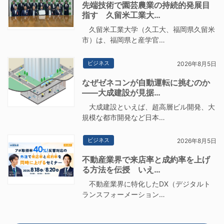
先端技術で園芸農業の持続的発展目
指す 久留米工業大…
久留米工業大学（久工大、福岡県久留米
市）は、福岡県と産学官…
ビジネス
2026年8月5日
なぜゼネコンが自動運転に挑むのか
――大成建設が見据…
大成建設といえば、超高層ビル開発、大
規模な都市開発など日本…
ビジネス
2026年8月5日
不動産業界で来店率と成約率を上げ
る方法を伝授 いえ…
不動産業界に特化したDX（デジタルト
ランスフォーメーション…