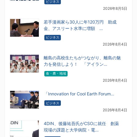
ビジネス
2026年8月5日
若手漫画家ら30人に年120万円 助成
金、アスリート水準に増額 …
ビジネス
2026年8月4日
離島の高校生たちがつながり、離島の魅
力を発信しよう！ 「アイラン…
食・農・地域
2026年8月4日
「Innovation for Cool Earth Forum…
ビジネス
2026年8月4日
4DIN、後藤祐吾氏がCSOに就任 創薬
現場の課題と大学病院・電…