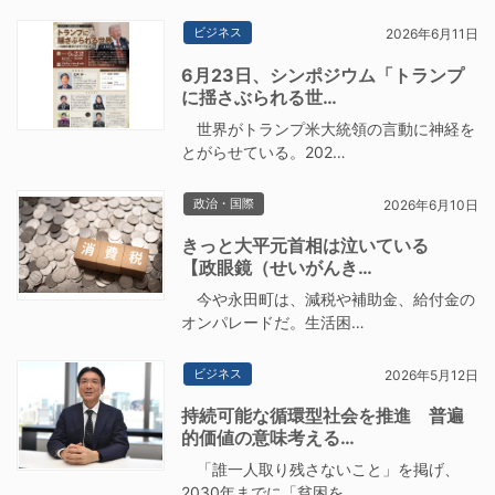
ビジネス
2026年6月11日
6月23日、シンポジウム「トランプ
に揺さぶられる世…
世界がトランプ米大統領の言動に神経を
とがらせている。202…
政治・国際
2026年6月10日
きっと大平元首相は泣いている
【政眼鏡（せいがんき…
今や永田町は、減税や補助金、給付金の
オンパレードだ。生活困…
ビジネス
2026年5月12日
持続可能な循環型社会を推進 普遍
的価値の意味考える…
「誰一人取り残さないこと」を掲げ、
2030年までに「貧困を…