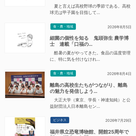
夏と言えば高校野球の季節である。高校
球児は甲子園を目指して…
食・農・地域
2026年8月5日
細菌の個性を知る 鬼頭弥生 農学博
士 連載「口福の…
酷暑の夏がやってきた。食品の温度管理
に、特に気を付けなけれ…
食・農・地域
2026年8月4日
離島の高校生たちがつながり、離島
の魅力を発信しよう…
大正大学（東京、学長・神達知純）と公
益財団法人日本離島セン…
ビジネス
2026年7月29日
福井県立恐竜博物館、開館25周年で