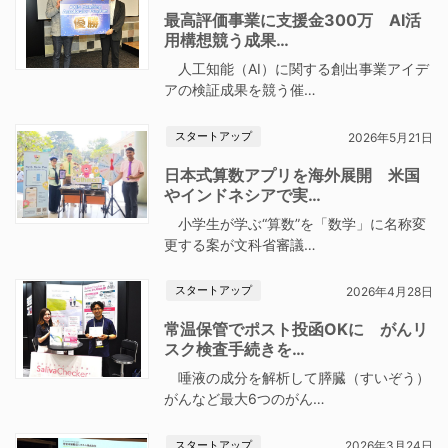
最高評価事業に支援金300万 AI活
用構想競う成果…
人工知能（AI）に関する創出事業アイデ
アの検証成果を競う催…
スタートアップ
2026年5月21日
日本式算数アプリを海外展開 米国
やインドネシアで実…
小学生が学ぶ“算数”を「数学」に名称変
更する案が文科省審議…
スタートアップ
2026年4月28日
常温保管でポスト投函OKに がんリ
スク検査手続きを…
唾液の成分を解析して膵臓（すいぞう）
がんなど最大6つのがん…
スタートアップ
2026年3月24日