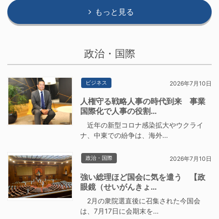
もっと見る
政治・国際
ビジネス
2026年7月10日
人権守る戦略人事の時代到来 事業
国際化で人事の役割…
近年の新型コロナ感染拡大やウクライ
ナ、中東での紛争は、海外…
政治・国際
2026年7月10日
強い総理ほど国会に気を遣う 【政
眼鏡（せいがんきょ…
2月の衆院選直後に召集された今国会
は、7月17日に会期末を…