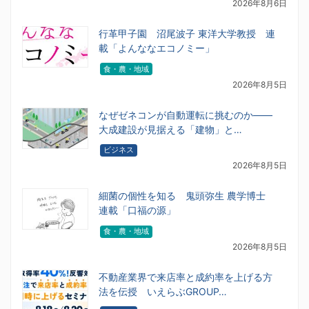
2026年8月6日
行革甲子園 沼尾波子 東洋大学教授 連
載「よんななエコノミー」
食・農・地域
2026年8月5日
なぜゼネコンが自動運転に挑むのか――
大成建設が見据える「建物」と…
ビジネス
2026年8月5日
細菌の個性を知る 鬼頭弥生 農学博士
連載「口福の源」
食・農・地域
2026年8月5日
不動産業界で来店率と成約率を上げる方
法を伝授 いえらぶGROUP…