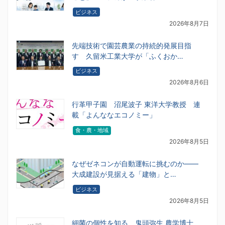
ビジネス
2026年8月7日
先端技術で園芸農業の持続的発展目指
す 久留米工業大学が「ふくおか…
ビジネス
2026年8月6日
行革甲子園 沼尾波子 東洋大学教授 連
載「よんななエコノミー」
食・農・地域
2026年8月5日
なぜゼネコンが自動運転に挑むのか――
大成建設が見据える「建物」と…
ビジネス
2026年8月5日
細菌の個性を知る 鬼頭弥生 農学博士