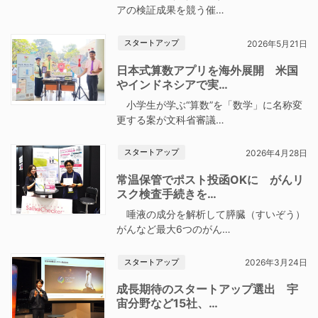
アの検証成果を競う催…
スタートアップ
2026年5月21日
日本式算数アプリを海外展開 米国
やインドネシアで実…
小学生が学ぶ“算数”を「数学」に名称変
更する案が文科省審議…
スタートアップ
2026年4月28日
常温保管でポスト投函OKに がんリ
スク検査手続きを…
唾液の成分を解析して膵臓（すいぞう）
がんなど最大6つのがん…
スタートアップ
2026年3月24日
成長期待のスタートアップ選出 宇
宙分野など15社、…