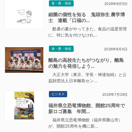
食・農・地域
2026年8月5日
細菌の個性を知る 鬼頭弥生 農学博
士 連載「口福の…
酷暑の夏がやってきた。食品の温度管理
に、特に気を付けなけれ…
食・農・地域
2026年8月4日
離島の高校生たちがつながり、離島
の魅力を発信しよう…
大正大学（東京、学長・神達知純）と公
益財団法人日本離島セン…
ビジネス
2026年7月29日
福井県立恐竜博物館、開館25周年で
新ロゴ募集 年間…
福井県立恐竜博物館（福井県勝山市）
が、開館25周年を機に新…