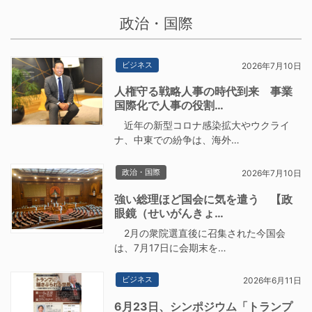
政治・国際
ビジネス
2026年7月10日
人権守る戦略人事の時代到来 事業
国際化で人事の役割…
近年の新型コロナ感染拡大やウクライ
ナ、中東での紛争は、海外…
政治・国際
2026年7月10日
強い総理ほど国会に気を遣う 【政
眼鏡（せいがんきょ…
2月の衆院選直後に召集された今国会
は、7月17日に会期末を…
ビジネス
2026年6月11日
6月23日、シンポジウム「トランプ