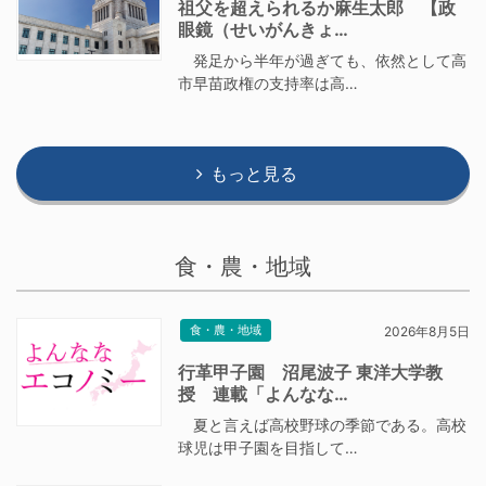
祖父を超えられるか麻生太郎 【政
眼鏡（せいがんきょ…
発足から半年が過ぎても、依然として高
市早苗政権の支持率は高…
もっと見る
食・農・地域
食・農・地域
2026年8月5日
行革甲子園 沼尾波子 東洋大学教
授 連載「よんなな…
夏と言えば高校野球の季節である。高校
球児は甲子園を目指して…