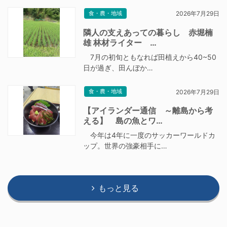
食・農・地域
2026年7月29日
隣人の支えあっての暮らし 赤堀楠
雄 林材ライター …
7月の初旬ともなれば田植えから40~50
日が過ぎ、田んぼか…
食・農・地域
2026年7月29日
【アイランダー通信 ～離島から考
える】 島の魚とワ…
今年は4年に一度のサッカーワールドカ
ップ。世界の強豪相手に…
もっと見る