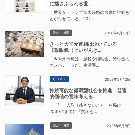
に揺さぶられる世…
世界がトランプ米大統領の言動に神経を
とがらせている。202…
政治・国際
2026年6月10日
きっと大平元首相は泣いている
【政眼鏡（せいがんき…
今や永田町は、減税や補助金、給付金の
オンパレードだ。生活困…
ビジネス
2026年5月12日
持続可能な循環型社会を推進 普遍
的価値の意味考える…
「誰一人取り残さないこと」を掲げ、
2030年までに「貧困を…
政治・国際
2026年5月8日