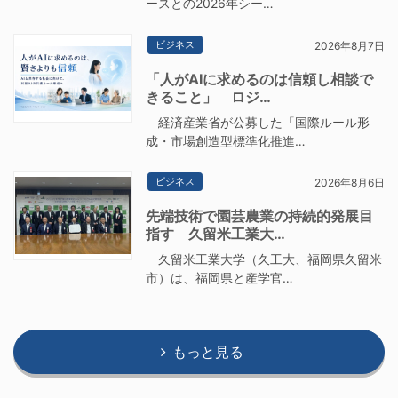
ースとの2026年シー…
ビジネス
2026年8月7日
「人がAIに求めるのは信頼し相談で
きること」 ロジ…
経済産業省が公募した「国際ルール形
成・市場創造型標準化推進…
ビジネス
2026年8月6日
先端技術で園芸農業の持続的発展目
指す 久留米工業大…
久留米工業大学（久工大、福岡県久留米
市）は、福岡県と産学官…
もっと見る