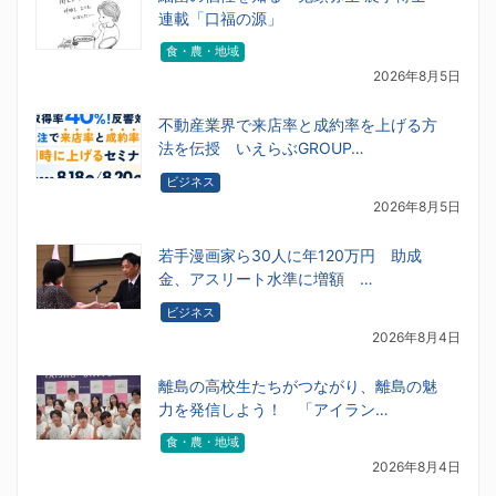
連載「口福の源」
食・農・地域
2026年8月5日
不動産業界で来店率と成約率を上げる方
法を伝授 いえらぶGROUP…
ビジネス
2026年8月5日
若手漫画家ら30人に年120万円 助成
金、アスリート水準に増額 …
ビジネス
2026年8月4日
離島の高校生たちがつながり、離島の魅
力を発信しよう！ 「アイラン…
食・農・地域
2026年8月4日