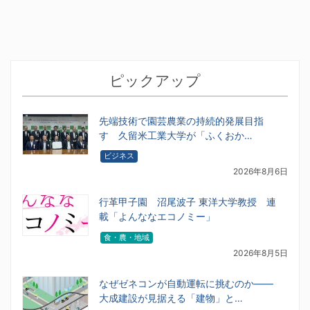
ピックアップ
先端技術で園芸農業の持続的発展目指
す 久留米工業大学が「ふくおか…
ビジネス
2026年8月6日
行革甲子園 沼尾波子 東洋大学教授 連
載「よんななエコノミー」
食・農・地域
2026年8月5日
なぜゼネコンが自動運転に挑むのか――
大成建設が見据える「建物」と…