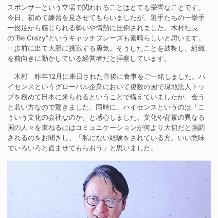
スポンサーという立場で関われることはとても栄誉なことです。
今日、初めて練習を見させてもらいましたが、選手たちの一挙手
一投足から感じられる勢いや情熱に圧倒されました。木村社長
の“Be Crazy”というキャッチフレーズも素晴らしいと思います。
一歩前に出て大胆に挑戦する勇気。そうしたことを鼓舞し、組織
を前向きに動かしている経営者だと拝察しています。
木村 昨年12月に来日された直後に食事をご一緒しました。ハ
イセンスというグローバル企業において複数の国で現地法人トッ
プを務めて日本に来られるということで構えていましたが、会う
と若い方なので驚きました。同時に、ハイセンスというのは「こ
ういう文化の会社なのか」と感心しました。文化や背景の異なる
国の人々を束ねるにはコミュニケーションが何より大切だと強調
されるのをお聞きし、「私にない経験をされている方。いい意味
でいろいろと盗ませてもらおう」と思いました。