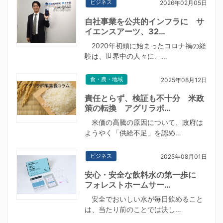
ビジネス
2026年02月05日
自社事業を公共的インフラに サ
イエンスアーツ、32…
2020年初頭に始まったコロナ禍の経
験は、世界中の人々に、…
食・農・地域
2025年08月12日
責任とらず、検証も不十分 米政
策の転換 アグリラボ…
米価の高騰の原因について、政府は
ようやく「供給不足」を認め…
ビジネス
2025年08月01日
安心・安全な飲料水の第一歩に
フォレストホームサー…
安全でおいしい水が毎日飲めること
は、当たり前のことでは決し…