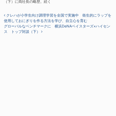
（下）に両社長の略歴。続く
投稿ナビゲーション
クレハが小学生向け調理学習を全国で実施中 衛生的にラップを
使用しておにぎりを作る方法を学び、自立心を育む
グローバルなベンチマークに 横浜DeNAベイスターズ×ハイセン
ス トップ対談（下）