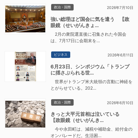
政治・国際
2026年7月10日
強い総理ほど国会に気を遣う 【政
眼鏡（せいがんきょ…
2月の衆院選直後に召集された今国会
は、7月17日に会期末を…
ビジネス
2026年6月11日
6月23日、シンポジウム「トランプ
に揺さぶられる世…
世界がトランプ米大統領の言動に神経を
とがらせている。202…
政治・国際
2026年6月10日
きっと大平元首相は泣いている
【政眼鏡（せいがんき…
今や永田町は、減税や補助金、給付金の
オンパレードだ。生活困…