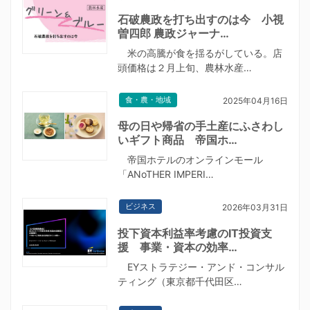
石破農政を打ち出すのは今 小視
曽四郎 農政ジャーナ…
米の高騰が食を揺るがしている。店
頭価格は２月上旬、農林水産…
食・農・地域
2025年04月16日
母の日や帰省の手土産にふさわし
いギフト商品 帝国ホ…
帝国ホテルのオンラインモール
「ANoTHER IMPERI…
ビジネス
2026年03月31日
投下資本利益率考慮のIT投資支
援 事業・資本の効率…
EYストラテジー・アンド・コンサル
ティング（東京都千代田区…