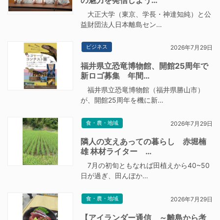
大正大学（東京、学長・神達知純）と公
益財団法人日本離島セン…
ビジネス
2026年7月29日
福井県立恐竜博物館、開館25周年で
新ロゴ募集 年間…
福井県立恐竜博物館（福井県勝山市）
が、開館25周年を機に新…
食・農・地域
2026年7月29日
隣人の支えあっての暮らし 赤堀楠
雄 林材ライター …
7月の初旬ともなれば田植えから40~50
日が過ぎ、田んぼか…
食・農・地域
2026年7月29日
【アイランダー通信 ～離島から考