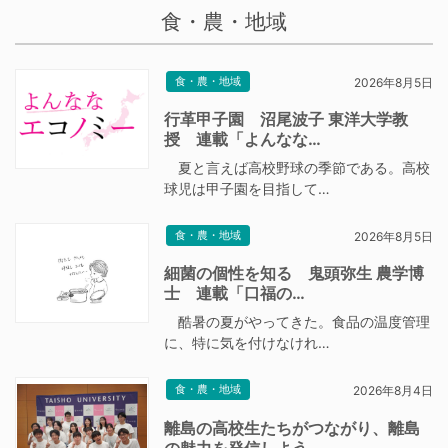
食・農・地域
食・農・地域
2026年8月5日
行革甲子園 沼尾波子 東洋大学教
授 連載「よんなな…
夏と言えば高校野球の季節である。高校
球児は甲子園を目指して…
食・農・地域
2026年8月5日
細菌の個性を知る 鬼頭弥生 農学博
士 連載「口福の…
酷暑の夏がやってきた。食品の温度管理
に、特に気を付けなけれ…
食・農・地域
2026年8月4日
離島の高校生たちがつながり、離島
の魅力を発信しよう…