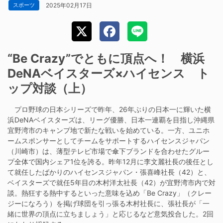
2025年02月17日
スポーツ
“Be Crazy”でともに頂点へ！ 横浜
DeNAベイスターズ×ハイセンス ト
ップ対談（上）
プロ野球の日本シリーズで昨年、26年ぶりの日本一に輝いた横
浜DeNAベイスターズは、リーグ優勝、日本一連覇を目指し沖縄県
宜野湾市のキャンプ地で新たな戦いを始めている。一方、ユニホ
ームスポンサーとしてチームをサポートするハイセンスジャパン
（川崎市）は、薄型テレビ市場で傘下ブランドを合わせたグルー
プ全体で国内シェア1位を誇る。昨年12月に李文麗社長の後任とし
て就任したばかりのハイセンスジャパン・張喜峰社長（42）と、
ベイスターズで就任5年目の木村洋太社長（42）が宜野湾市内で対
談。熱狂する熱中するといった意味を込め「Be Crazy」（クレー
ジーになろう）を掲げ球団を引っ張る木村社長に、張社長が「一
緒に世界の頂点に立ちましょう」と応じるなど意気投合した。2回