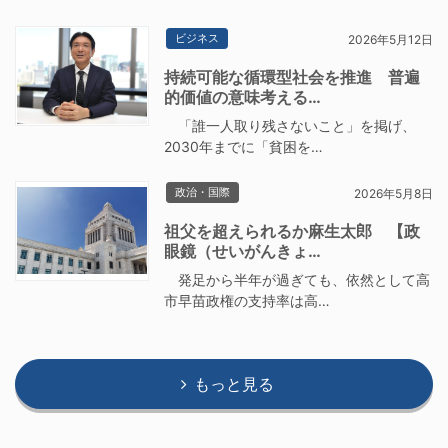
ビジネス
2026年5月12日
持続可能な循環型社会を推進 普遍
的価値の意味考える…
「誰一人取り残さないこと」を掲げ、
2030年までに「貧困を…
政治・国際
2026年5月8日
祖父を超えられるか麻生太郎 【政
眼鏡（せいがんきょ…
発足から半年が過ぎても、依然として高
市早苗政権の支持率は高…
もっと見る