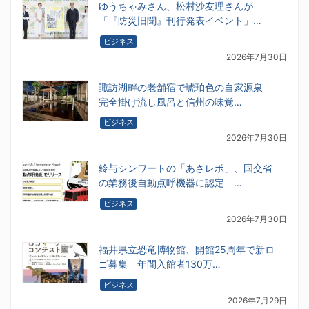
ゆうちゃみさん、松村沙友理さんが
「『防災旧聞』刊行発表イベント」…
ビジネス
2026年7月30日
諏訪湖畔の老舗宿で琥珀色の自家源泉
完全掛け流し風呂と信州の味覚…
ビジネス
2026年7月30日
鈴与シンワートの「あさレポ」、国交省
の業務後自動点呼機器に認定 …
ビジネス
2026年7月30日
福井県立恐竜博物館、開館25周年で新ロ
ゴ募集 年間入館者130万…
ビジネス
2026年7月29日