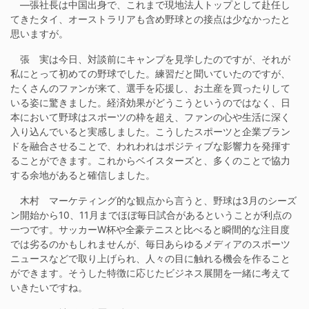
―張社長は中国出身で、これまで現地法人トップとして赴任し
てきたタイ、オーストラリアも含め野球との接点は少なかったと
思いますが。
張 実は今日、対談前にキャンプを見学したのですが、それが
私にとって初めての野球でした。練習だと聞いていたのですが、
たくさんのファンが来て、選手を応援し、お土産を買ったりして
いる姿に驚きました。経済効果がどうこうというのではなく、日
本において野球はスポーツの枠を超え、ファンの心や生活に深く
入り込んでいると実感しました。こうしたスポーツと企業ブラン
ドを融合させることで、われわれはポジティブな影響力を発揮す
ることができます。これからベイスターズと、多くのことで協力
する余地があると確信しました。
木村 マーケティング的な観点から言うと、野球は3月のシーズ
ン開始から10、11月までほぼ毎日試合があるということが利点の
一つです。サッカーW杯や全豪テニスと比べると瞬間的な注目度
では劣るのかもしれませんが、毎日あらゆるメディアのスポーツ
ニュースなどで取り上げられ、人々の目に触れる機会を作ること
ができます。そうした特徴に応じたビジネス展開を一緒に考えて
いきたいですね。