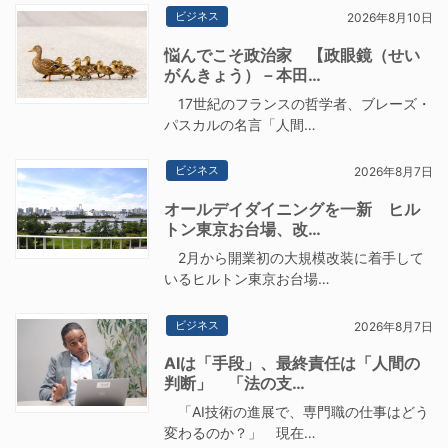
ビジネス
2026年8月10日
悩んでこそ政治家 【政眼鏡（せい
がんきょう）－本田…
17世紀のフランスの哲学者、ブレーズ・
パスカルの名言「人間…
ビジネス
2026年8月7日
オールデイダイニングを一新 ヒル
トン東京お台場、改…
2月から開業初の大規模改装に着手して
いるヒルトン東京お台場…
ビジネス
2026年8月7日
AIは「手段」、最終責任は「人間の
判断」 「法の支…
「AI技術の進展で、専門職の仕事はどう
変わるのか？」 現在…