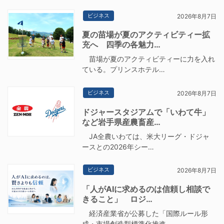
ビジネス
2026年8月7日
夏の苗場が夏のアクティビティー拡
充へ 四季の各魅力…
苗場が夏のアクティビティーに力を入れ
ている。プリンスホテル…
ビジネス
2026年8月7日
ドジャースタジアムで「いわて牛」
など岩手県産農畜産…
JA全農いわては、米大リーグ・ドジャ
ースとの2026年シー…
ビジネス
2026年8月7日
「人がAIに求めるのは信頼し相談で
きること」 ロジ…
経済産業省が公募した「国際ルール形
成・市場創造型標準化推進…