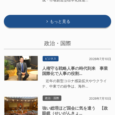
もっと見る
政治・国際
ビジネス
2026年7月10日
人権守る戦略人事の時代到来 事業
国際化で人事の役割…
近年の新型コロナ感染拡大やウクライ
ナ、中東での紛争は、海外…
政治・国際
2026年7月10日
強い総理ほど国会に気を遣う 【政
眼鏡（せいがんきょ…