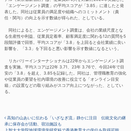
「エンゲージメント調査」の平均スコアが「3.85」に達したと発
表した。同社は従業員の満足度や組織へのコミットメント（責
任・関与）の向上を示す数値が得られた、としている。
同社によると、エンゲージメント調査は、会社の業績尺度とな
る生産性や利益、従業員定着率、顧客満足度に関わる12の質問を5
段階評価で回答。平均スコアが「3.8」を上回ると会社業績に良い
影響を、「3.3」を下回ると悪い影響を示す数値になるという。
リカバリーインターナショナルは22年からエンゲージメント調
査を実施。平均スコアは22年 3.71、23年 3.76で、今回24年で目
安の「3.8」を超え、3.85を記録した。同社は、管理職教育の強化
や従業員の要望を社内環境の改善に役立てる「オンライン目安
箱」の設置などの取り組みがスコア向上につながった、としてい
る。
投稿ナビゲーション
高知の山あいに伝わる「いざなぎ流」静かに注目 伝統文化の継
承に保存会が活動、宿泊施設も
上智大大学院地球環境学研究科で香港教育大の学位を取得可能