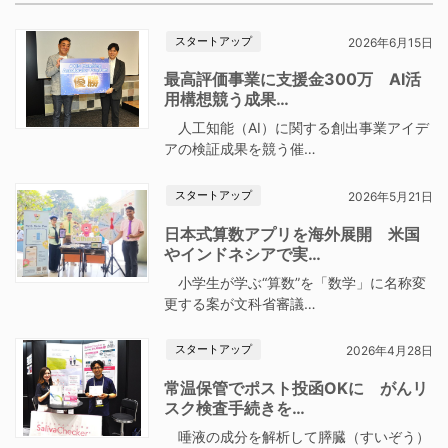
スタートアップ
2026年6月15日
最高評価事業に支援金300万 AI活
用構想競う成果…
人工知能（AI）に関する創出事業アイデ
アの検証成果を競う催…
スタートアップ
2026年5月21日
日本式算数アプリを海外展開 米国
やインドネシアで実…
小学生が学ぶ“算数”を「数学」に名称変
更する案が文科省審議…
スタートアップ
2026年4月28日
常温保管でポスト投函OKに がんリ
スク検査手続きを…
唾液の成分を解析して膵臓（すいぞう）