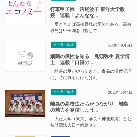
行革甲子園 沼尾波子 東洋大学教
授 連載「よんなな…
夏と言えば高校野球の季節である。高校
球児は甲子園を目指して…
食・農・地域
2026年8月5日
細菌の個性を知る 鬼頭弥生 農学博
士 連載「口福の…
酷暑の夏がやってきた。食品の温度管理
に、特に気を付けなけれ…
食・農・地域
2026年8月4日
離島の高校生たちがつながり、離島
の魅力を発信しよう…
大正大学（東京、学長・神達知純）と公
益財団法人日本離島セン…