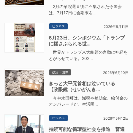
2月の衆院選直後に召集された今国会
は、7月17日に会期末を…
ビジネス
2026年6月11日
6月23日、シンポジウム「トランプ
に揺さぶられる世…
世界がトランプ米大統領の言動に神経を
とがらせている。202…
政治・国際
2026年6月10日
きっと大平元首相は泣いている
【政眼鏡（せいがんき…
今や永田町は、減税や補助金、給付金の
オンパレードだ。生活困…
ビジネス
2026年5月12日
持続可能な循環型社会を推進 普遍