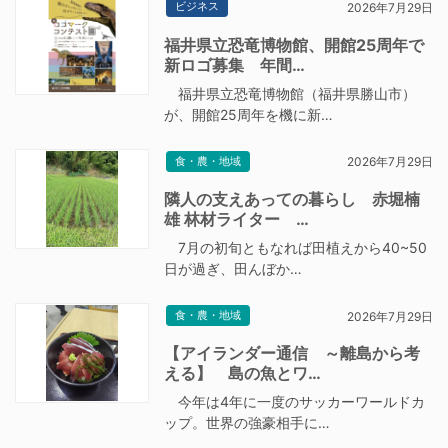
ビジネス
2026年7月29日
福井県立恐竜博物館、開館25周年で
新ロゴ募集 年間…
福井県立恐竜博物館（福井県勝山市）
が、開館25周年を機に新…
食・農・地域
2026年7月29日
隣人の支えあっての暮らし 赤堀楠
雄 林材ライター …
7月の初旬ともなれば田植えから40~50
日が過ぎ、田んぼか…
食・農・地域
2026年7月29日
【アイランダー通信 ～離島から考
える】 島の魚とワ…
今年は4年に一度のサッカーワールドカ
ップ。世界の強豪相手に…