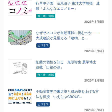
行革甲子園 沼尾波子 東洋大学教授 連
載「よんななエコノミー」
食・農・地域
2026年8月5日
なぜゼネコンが自動運転に挑むのか――
大成建設が見据える「建物」と…
ビジネス
2026年8月5日
細菌の個性を知る 鬼頭弥生 農学博士
連載「口福の源」
食・農・地域
2026年8月5日
不動産業界で来店率と成約率を上げる方
法を伝授 いえらぶGROUP…
ビジネス
2026年8月5日