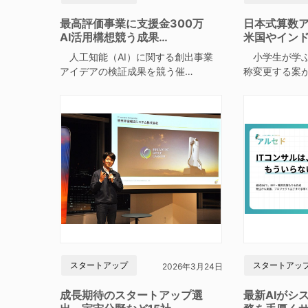
最高評価事業に支援金300万
日本式算数
AI活用構想競う成果…
米国やイン
人工知能（AI）に関する創出事業
小学生が学ぶ
アイデアの検証成果を競う催…
称変更する案
スタートアップ
スタートアッ
2026年3月24日
成長期待のスタートアップ選
最新AIがシ