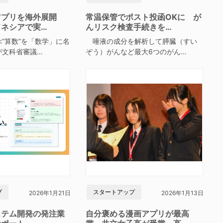
アプリを海外展開
常温保管でポスト投函OKに が
ドネシアで実…
んリスク検査手続きを…
“算数”を「数学」に名
唾液の成分を解析して膵臓（すい
が文科省審議…
ぞう）がんなど最大6つのがん…
プ
スタートアップ
2026年1月21日
2026年1月13日
ステム開発の発注業
自分褒める漫画アプリが最高