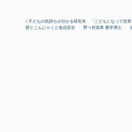
投稿ナビゲーション
子どもの気持ちが分かる研究本 「こどもになって世界
餅とこんにゃくと食品安全 野々村真希 農学博士 