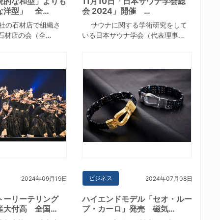
統的な和型」よりも
11月10日「日本サウナ学会総
な洋型」 全…
会 2024」開催 …
社の石材店で組織さ
サウナに関する学術研究をして
石材店の会（全…
いる日本サウナ学会（代表理事…
ビジネス
2024年09月19日
2024年07月08日
トーリーテリング
ハイエンドモデル「セオ・ルー
産大付高 全国…
プ・カーロ」発売 磁気…