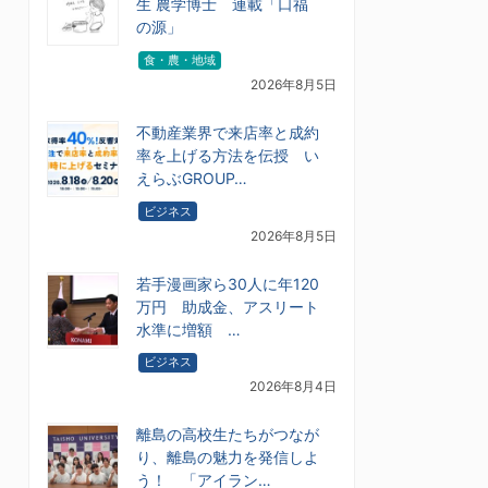
生 農学博士 連載「口福
の源」
食・農・地域
2026年8月5日
不動産業界で来店率と成約
率を上げる方法を伝授 い
えらぶGROUP…
ビジネス
2026年8月5日
若手漫画家ら30人に年120
万円 助成金、アスリート
水準に増額 …
ビジネス
2026年8月4日
離島の高校生たちがつなが
り、離島の魅力を発信しよ
う！ 「アイラン…