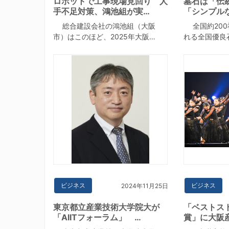
ロボットで工事現場見回り 人
墓石は「伝
手不足対策、鴻池組が実…
「シンプル
総合建設会社の鴻池組（大阪
全国約200
市）はこのほど、2025年大阪…
れる全国優良
ビジネス
ビジネス
2024年11月25日
東京都立産業技術大学院大が
「ベストス
「AIITフォーラム」 …
賞」に大阪