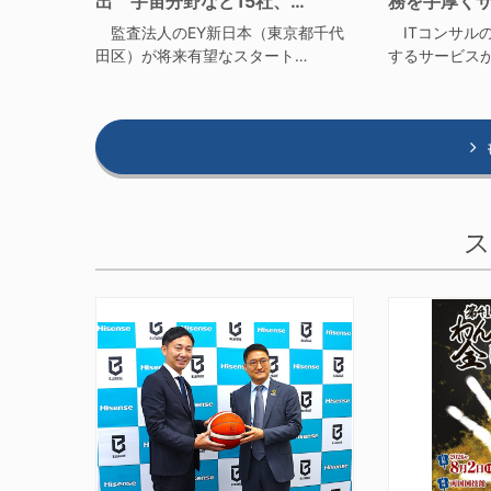
出 宇宙分野など15社、…
務を手厚く
監査法人のEY新日本（東京都千代
ITコンサルの
田区）が将来有望なスタート…
するサービス
ス