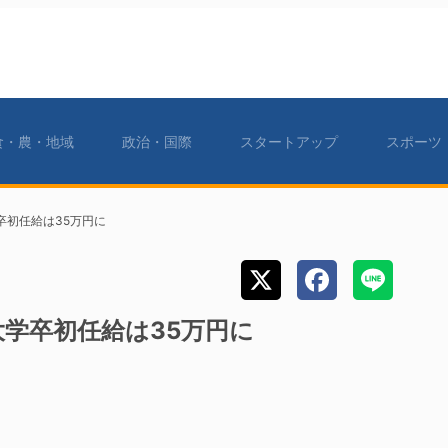
食・農・地域
政治・国際
スタートアップ
スポーツ
卒初任給は35万円に
大学卒初任給は35万円に