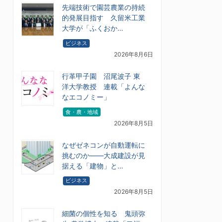
先端技術で園芸農業の持続
的発展目指す 久留米工業
大学が「ふくおか…
ビジネス
2026年8月6日
行革甲子園 沼尾波子 東
洋大学教授 連載「よんな
なエコノミー」
食・農・地域
2026年8月5日
なぜゼネコンが自動運転に
挑むのか――大成建設が見
据える「建物」と…
ビジネス
2026年8月5日
細菌の個性を知る 鬼頭弥