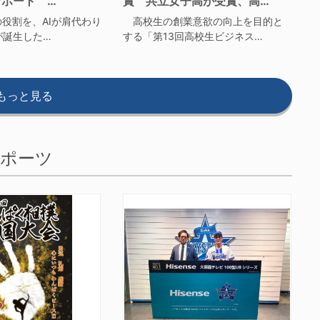
サポート …
賞 共立女子高が受賞、高…
役割を、AIが肩代わり
高校生の創業意欲の向上を目的と
が誕生した…
する「第13回高校生ビジネス…
もっと見る
ポーツ