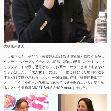
大橋菜央さん
大橋さんも、子ども・家族連れには恐竜博物館と隣接するかつ
やまディノパークをイチオシ。JR福井駅前の恐竜スポットも「ト
リックアートや動く恐竜があってお薦め。サラッと通り過ぎない
で」と訴えた。「大人女子」には、「一面こけむした境内を散歩
するだけで癒やされる」という平泉寺白山神社（福井県勝山市）
と、「こうじを使った化粧品もあってお酒を飲めない人も楽しめ
る」という天狗舞CRAFT SAKE SHOP mau.を推した。