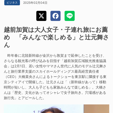
2025年02月04日
ビジネス
越前加賀は大人女子・子連れ旅にお薦
め 「みんなで楽しめる」と辻元舞さ
ん
昨年春に北陸新幹線が金沢から敦賀まで延伸したことを受け、
さらなる観光客の呼び込みを目指す「越前加賀広域観光推進協議
会」は2月1日、若い女性やママさん世代に人気のモデル辻元舞さ
んと旅行業界支援のスカイホールディングス最高経営責任者
（CEO）大橋菜央さんによるトークショーを東京駅に隣接する東
京シティアイで開催した。辻元さんは「（新幹線があって）移動
時間が短いし、大人も子どもも家族みんなで楽しめる」。大橋さ
んは「歴史、文化があってオシャレで女子旅向き。穴場感がある
旅行先」とアピールした。