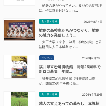
酷暑の夏がやってきた。食品の温度管理
に、特に気を付けなけれ…
食・農・地域
2026年8月4日
離島の高校生たちがつながり、離島
の魅力を発信しよう…
大正大学（東京、学長・神達知純）と公
益財団法人日本離島セン…
ビジネス
2026年7月29日
福井県立恐竜博物館、開館25周年で
新ロゴ募集 年間…
福井県立恐竜博物館（福井県勝山市）
が、開館25周年を機に新…
食・農・地域
2026年7月29日
隣人の支えあっての暮らし 赤堀楠