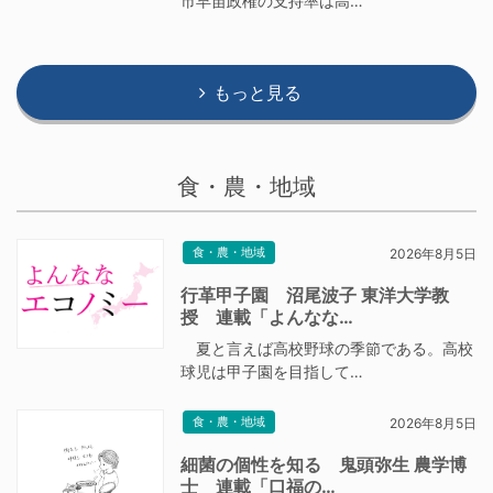
市早苗政権の支持率は高…
もっと見る
食・農・地域
食・農・地域
2026年8月5日
行革甲子園 沼尾波子 東洋大学教
授 連載「よんなな…
夏と言えば高校野球の季節である。高校
球児は甲子園を目指して…
食・農・地域
2026年8月5日
細菌の個性を知る 鬼頭弥生 農学博
士 連載「口福の…