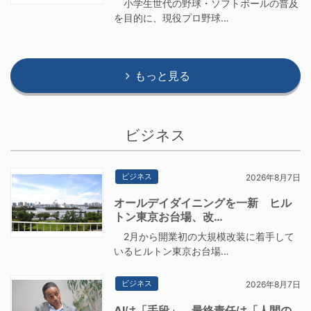
小学生世代の野球・ソフトボールの普及
を目的に、現役プロ野球…
もっと見る
ビジネス
ビジネス
2026年8月7日
オールデイダイニングを一新 ヒル
トン東京お台場、改…
2月から開業初の大規模改装に着手して
いるヒルトン東京お台場…
ビジネス
2026年8月7日
AIは「手段」、最終責任は「人間の