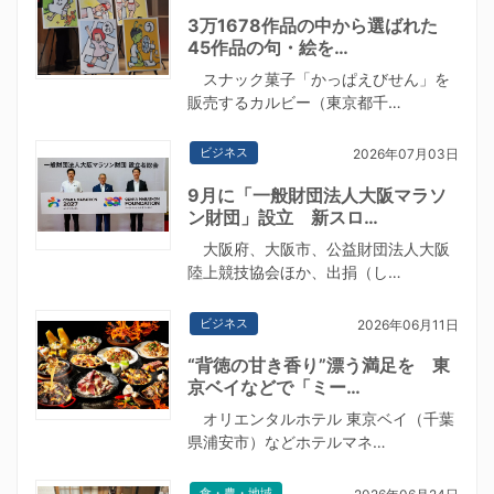
3万1678作品の中から選ばれた
45作品の句・絵を…
スナック菓子「かっぱえびせん」を
販売するカルビー（東京都千…
ビジネス
2026年07月03日
9月に「一般財団法人大阪マラソ
ン財団」設立 新スロ…
大阪府、大阪市、公益財団法人大阪
陸上競技協会ほか、出捐（し…
ビジネス
2026年06月11日
“背徳の甘き香り”漂う満足を 東
京ベイなどで「ミー…
オリエンタルホテル 東京ベイ（千葉
県浦安市）などホテルマネ…
食・農・地域