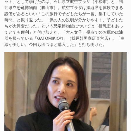
ット」として挙げたのは、石川県立航空プラザ（小松市）と、福
井県立恐竜博物館（勝山市）。航空プラザは操縦席を体験できる
設備があるといい「この旅行で子どもたちが一番、集中していた
時間」と振り返った。「係の人の説明が分かりやすく、子どもた
ちが大興奮だった」という恐竜博物館については「授乳室もあっ
てとても便利」と付け加えた。「大人女子」視点でのお薦めは漆
器を扱っている「GATOMIKIO/1」（我戸幹男商店直営店）。「曲
線が美しい。今回も四つほど購入した」と打ち明けた。