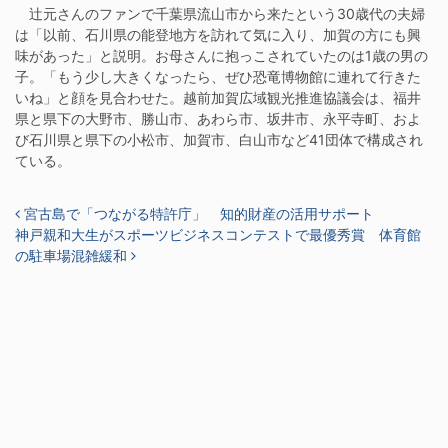
辻元さんのファンで千葉県流山市から来たという30歳代の夫婦
は「以前、石川県の能登地方を訪れて気に入り、加賀の方にも興
味があった」と説明。お母さんに抱っこされていたのは1歳の男の
子。「もう少し大きくなったら、ぜひ恐竜博物館に連れて行きた
いね」と顔を見合わせた。越前加賀広域観光推進協議会は、福井
県と県下の大野市、勝山市、あわら市、坂井市、永平寺町、およ
び石川県と県下の小松市、加賀市、白山市など41団体で構成され
ている。
投稿ナビゲーション
宮古島で「つながる特許庁」 知的財産の活用サポート
神戸親和大生がスポーツビジネスコンテストで最優秀賞 体育館
の駐車場混雑緩和