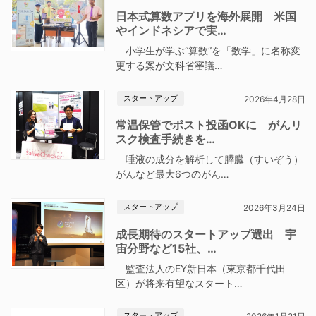
日本式算数アプリを海外展開 米国
やインドネシアで実…
小学生が学ぶ“算数”を「数学」に名称変
更する案が文科省審議…
スタートアップ
2026年4月28日
常温保管でポスト投函OKに がんリ
スク検査手続きを…
唾液の成分を解析して膵臓（すいぞう）
がんなど最大6つのがん…
スタートアップ
2026年3月24日
成長期待のスタートアップ選出 宇
宙分野など15社、…
監査法人のEY新日本（東京都千代田
区）が将来有望なスタート…
スタートアップ