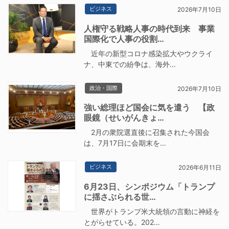
ビジネス
2026年7月10日
人権守る戦略人事の時代到来 事業
国際化で人事の役割…
近年の新型コロナ感染拡大やウクライ
ナ、中東での紛争は、海外…
政治・国際
2026年7月10日
強い総理ほど国会に気を遣う 【政
眼鏡（せいがんきょ…
2月の衆院選直後に召集された今国会
は、7月17日に会期末を…
ビジネス
2026年6月11日
6月23日、シンポジウム「トランプ
に揺さぶられる世…
世界がトランプ米大統領の言動に神経を
とがらせている。202…