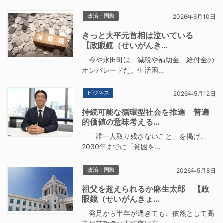
政治・国際
2026年6月10日
きっと大平元首相は泣いている
【政眼鏡（せいがんき…
今や永田町は、減税や補助金、給付金の
オンパレードだ。生活困…
ビジネス
2026年5月12日
持続可能な循環型社会を推進 普遍
的価値の意味考える…
「誰一人取り残さないこと」を掲げ、
2030年までに「貧困を…
政治・国際
2026年5月8日
祖父を超えられるか麻生太郎 【政
眼鏡（せいがんきょ…
発足から半年が過ぎても、依然として高