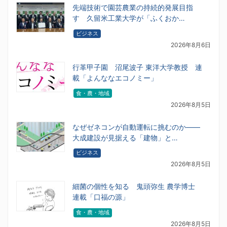
先端技術で園芸農業の持続的発展目指
す 久留米工業大学が「ふくおか…
ビジネス
2026年8月6日
行革甲子園 沼尾波子 東洋大学教授 連
載「よんななエコノミー」
食・農・地域
2026年8月5日
なぜゼネコンが自動運転に挑むのか――
大成建設が見据える「建物」と…
ビジネス
2026年8月5日
細菌の個性を知る 鬼頭弥生 農学博士
連載「口福の源」
食・農・地域
2026年8月5日