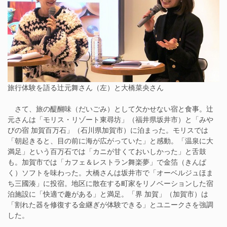
旅行体験を語る辻元舞さん（左）と大橋菜央さん
さて、旅の醍醐味（だいごみ）として欠かせない宿と食事。辻
元さんは「モリス・リゾート東尋坊」（福井県坂井市）と「みや
びの宿 加賀百万石」（石川県加賀市）に泊まった。モリスでは
「朝起きると、目の前に海が広がっていた」と感動。「温泉に大
満足」という百万石では「カニが甘くておいしかった」と舌鼓
も。加賀市では「カフェ＆レストラン舞楽夢」で金箔（きんぱ
く）ソフトを味わった。大橋さんは坂井市で「オーベルジュほま
ち三國湊」に投宿。地区に散在する町家をリノベーションした宿
泊施設に「快適で趣がある」と満足。「界 加賀」（加賀市）は
「割れた器を修復する金継ぎが体験できる」とユニークさを強調
した。