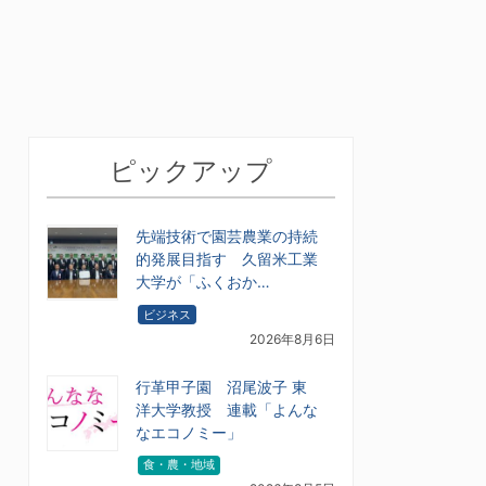
ピックアップ
先端技術で園芸農業の持続
的発展目指す 久留米工業
大学が「ふくおか…
ビジネス
2026年8月6日
行革甲子園 沼尾波子 東
洋大学教授 連載「よんな
なエコノミー」
食・農・地域