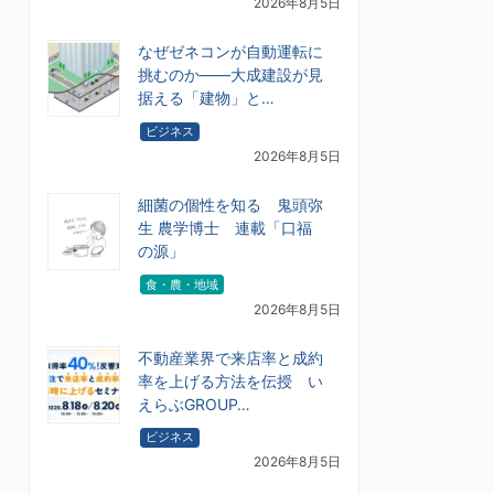
2026年8月5日
なぜゼネコンが自動運転に
挑むのか――大成建設が見
据える「建物」と…
ビジネス
2026年8月5日
細菌の個性を知る 鬼頭弥
生 農学博士 連載「口福
の源」
食・農・地域
2026年8月5日
不動産業界で来店率と成約
率を上げる方法を伝授 い
えらぶGROUP…
ビジネス
2026年8月5日