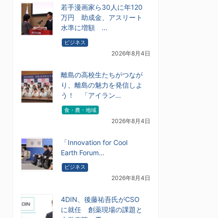
若手漫画家ら30人に年120
万円 助成金、アスリート
水準に増額 …
ビジネス
2026年8月4日
離島の高校生たちがつなが
り、離島の魅力を発信しよ
う！ 「アイラン…
食・農・地域
2026年8月4日
「Innovation for Cool
Earth Forum…
ビジネス
2026年8月4日
4DIN、後藤祐吾氏がCSO
に就任 創薬現場の課題と