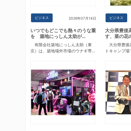
ビジネス
ビジネス
2026年07月14日
いつでもどこでも熱々のうな重
大分県豊後
を 築地にっしん太助が…
す、菜の花
有限会社築地にっしん太助（東
大分県豊後
京）は、築地場外市場のウナギ専…
トキャンプ場