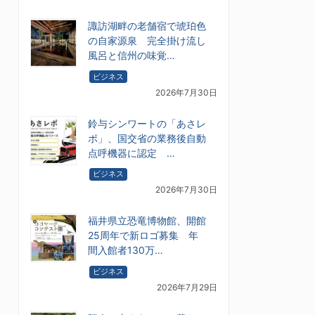
諏訪湖畔の老舗宿で琥珀色
の自家源泉 完全掛け流し
風呂と信州の味覚…
ビジネス
2026年7月30日
鈴与シンワートの「あさレ
ポ」、国交省の業務後自動
点呼機器に認定 …
ビジネス
2026年7月30日
福井県立恐竜博物館、開館
25周年で新ロゴ募集 年
間入館者130万…
ビジネス
2026年7月29日