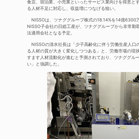
食店、宿泊業、小売業といったサービス業向けを得意と
る人材不足に対応し、収益増につなげる狙い。
NISSOは、ツナググループ株式の18.14%を14億6
NISSO子会社の日総工産が、ツナググループから非常勤
法適用会社となる予定。
NISSOの清水社長は「少子高齢化に伴う労働生産人口
る人材の質が大きく変化しつつある」と、労働市場の現
すます人材流動化が進むと予測されており、ツナググル
い」と強調した。