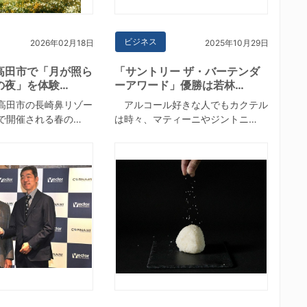
ビジネス
2026年02月18日
2025年10月29日
高田市で「月が照ら
「サントリー ザ・バーテンダ
の夜」を体験…
ーアワード」優勝は若林…
高田市の長崎鼻リゾー
アルコール好きな人でもカクテル
で開催される春の…
は時々、マティーニやジントニ…