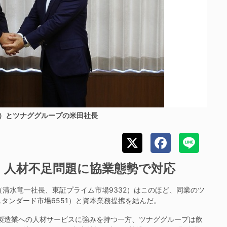
左）とツナググループの米田社長
携 人材不足問題に協業態勢で対応
（清水竜一社長、東証プライム市場9332）はこのほど、同業のツ
タンダード市場6551）と資本業務提携を結んだ。
の製造業への人材サービスに強みを持つ一方、ツナググループは飲