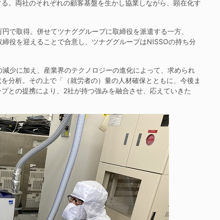
する。両社のそれぞれの顧客基盤を生かし協業しながら、顕在化す
300万円で取得。併せてツナググループに取締役を派遣する一方、
取締役を迎えることで合意し、ツナググループはNISSOの持ち分
の減少に加え、産業界のテクノロジーの進化によって、求められ
状を分析。その上で「（就労者の）量の人材確保とともに、今後ま
ープとの提携により、2社が持つ強みを融合させ、応えていきた