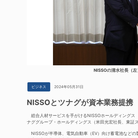
NISSOの清水社長（
2024年05月31日
ビジネス
NISSOとツナグが資本業務提
総合人材サービスを手がけるNISSOホールディングス
ナググループ・ホールディングス（米田光宏社長、東証ス
NISSOが半導体、電気自動車（EV）向け蓄電池など