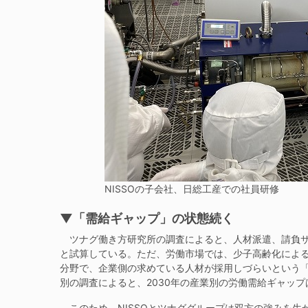
NISSOの子会社、日総工産での社員研修
▼「需給ギャップ」の状態続く
ツナグ働き方研究所の調査によると、人材派遣、請負サ
と試算している。ただ、労働市場では、少子高齢化によ
分野で、企業側の求めている人材が採用しづらいという
別の調査によると、2030年の産業別の労働需給ギャップ
このため、NISSOとツナググループは双方の強みを生