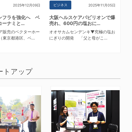
ビジネス
2025年12月09日
2025年11月05日
インフラを強化へ ベ
大阪ヘルスケアパビリオンで爆
コーナミと…
売れ、600円の塩おに…
ア販売のベクターホー
オオサカムセンデンキ▼究極の塩お
（東京都港区、ベ…
にぎりの開発 「父と母がこ…
ートアップ