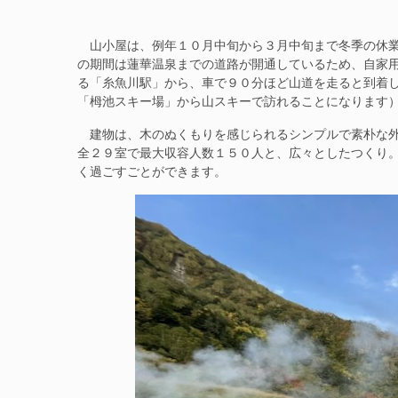
山小屋は、例年１０月中旬から３月中旬まで冬季の休業
の期間は蓮華温泉までの道路が開通しているため、自家
る「糸魚川駅」から、車で９０分ほど山道を走ると到着
「栂池スキー場」から山スキーで訪れることになります
建物は、木のぬくもりを感じられるシンプルで素朴な外
全２９室で最大収容人数１５０人と、広々としたつくり
く過ごすごとができます。