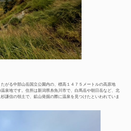
たがる中部山岳国立公園内の、標高１４７５メートルの高原地
の温泉地です。住所は新潟県糸魚川市で、白馬岳や朝日岳など、北
上杉謙信の領土で、鉱山発掘の際に温泉を見つけたといわれていま