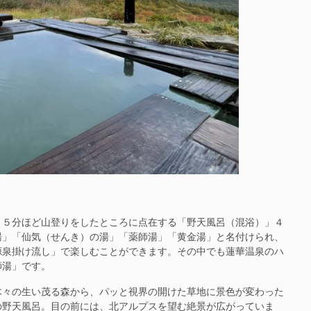
５分ほど山登りをしたところに点在する「野天風呂（混浴）」４
湯」「仙気（せんき）の湯」「薬師湯」「黄金湯」と名付けられ、
源泉掛け流し」で楽しむことができます。その中でも蓮華温泉のハ
師湯」です。
々の生い茂る森から、パッと視界の開けた草地に景色が変わった
の野天風呂。目の前には、北アルプスを望む絶景が広がっていま