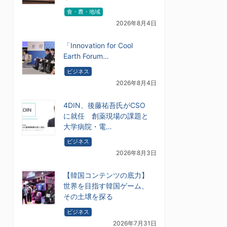
食・農・地域
2026年8月4日
「Innovation for Cool
Earth Forum…
ビジネス
2026年8月4日
4DIN、後藤祐吾氏がCSO
に就任 創薬現場の課題と
大学病院・電…
ビジネス
2026年8月3日
【韓国コンテンツの底力】
世界を目指す韓国ゲーム、
その土壌を探る
ビジネス
2026年7月31日