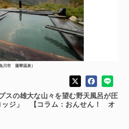
魚川市 蓮華温泉）
プスの雄大な山々を望む野天風呂が圧
ロッジ」 【コラム：おんせん！ オ