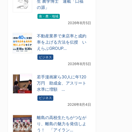
生 農学博士 連載「口福
の源」
食・農・地域
2026年8月5日
不動産業界で来店率と成約
率を上げる方法を伝授 い
えらぶGROUP…
ビジネス
2026年8月5日
若手漫画家ら30人に年120
万円 助成金、アスリート
水準に増額 …
ビジネス
2026年8月4日
離島の高校生たちがつなが
り、離島の魅力を発信しよ
う！ 「アイラン…