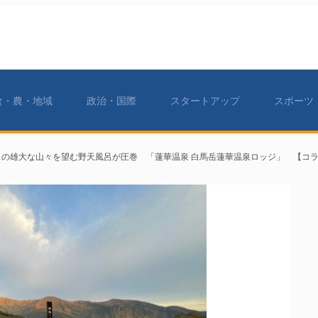
食・農・地域
政治・国際
スタートアップ
スポーツ
スの雄大な山々を望む野天風呂が圧巻 「蓮華温泉 白馬岳蓮華温泉ロッジ」 【コ