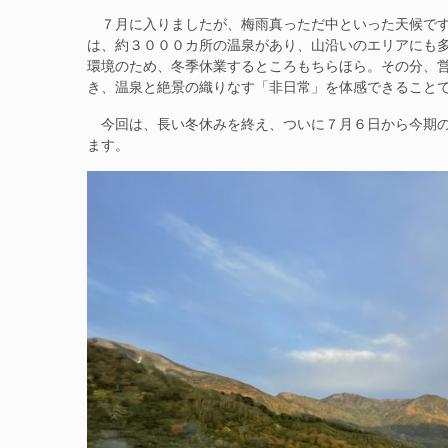
７月に入りましたが、梅雨真っただ中といった天候です
は、約３０００カ所の温泉があり、山沿いのエリアにも
環境のため、冬季休業するところもちらほら。その分、
き、温泉と絶景の織りなす「非日常」を体感できること
今回は、長い冬休みを終え、ついに７月６日から今期の
ます。