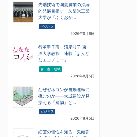
先端技術で園芸農業の持続
的発展目指す 久留米工業
大学が「ふくおか…
ビジネス
2026年8月6日
行革甲子園 沼尾波子 東
洋大学教授 連載「よんな
なエコノミー」
食・農・地域
2026年8月5日
なぜゼネコンが自動運転に
挑むのか――大成建設が見
据える「建物」と…
ビジネス
2026年8月5日
細菌の個性を知る 鬼頭弥