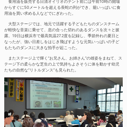
食用油を販売する日清オイリオのテント前には午前10時の開場
からすぐに50メートルを超える長蛇の列ができ、籠いっぱいに食
用油を買い求める人などでにぎわった。
大型ステージでは、地元で活躍する子どもたちのダンスチーム
が軽快な音楽に乗せて、息の合った切れのあるダンスを次々と披
露。19日は横浜市で最高気温27.2度を記録し、季節外れの夏日と
なったが、強い日差しをはじき飛ばすような元気いっぱいの子ど
もたちのダンスに大きな拍手が起こった。
またステージ上で輝く“お兄さん、お姉さん”の雄姿をまねて、ス
テージ下の柔らかな芝生の上で気持ちよさそうに体を動かす幼児
たちの自然な“リトルダンス”も見られた。