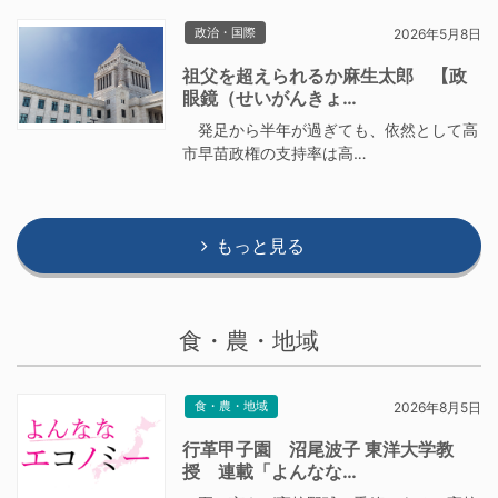
政治・国際
2026年5月8日
祖父を超えられるか麻生太郎 【政
眼鏡（せいがんきょ…
発足から半年が過ぎても、依然として高
市早苗政権の支持率は高…
もっと見る
食・農・地域
食・農・地域
2026年8月5日
行革甲子園 沼尾波子 東洋大学教
授 連載「よんなな…