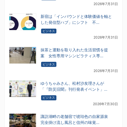
2026年7月31日
新宿は「インバウンドと体験価値を軸と
した発信型ハブ」にシフト 不…
ビジネス
2026年7月31日
抹茶と運動を取り入れた生活習慣を提
案 女性専用マシンピラティス専…
ビジネス
2026年7月31日
ゆうちゃみさん、松村沙友理さんが
「『防災旧聞』刊行発表イベント」…
ビジネス
2026年7月30日
諏訪湖畔の老舗宿で琥珀色の自家源泉
完全掛け流し風呂と信州の味覚…