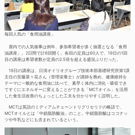
毎回人気の「食用油講座」
屋内での人気催事は例年、参加希望者が多く抽選となる「食用
油講座」。2日間で計6回開く。各回の定員は60人で、19日の1回
目の講座は希望者数が定員の2.5倍を超える盛況ぶりだった。
19日の講座は、日清オイリオグループ技術本部基礎研究所第1課
主任の安藤菜々花さん（管理栄養士）が講師を務め、健康維持を
テーマに一般的な食用油に比べて、素早く体内に消化・吸収でき
てすぐにエネルギーに変えることができる「MCTオイル」を活用
した食生活改善のちょっとした工夫を分かりやすく説明した。
MCTは英語のミディアムチェーントリグリセリドの略語で、
MCTオイルとは「中鎖脂肪酸油」のこと。中鎖脂肪酸はココナッ
ツや牛乳などにも含まれているという。