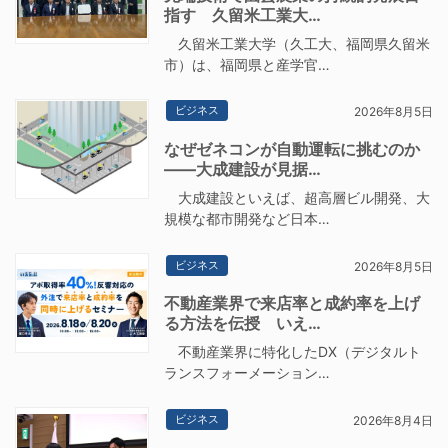
指す 久留米工業大…
久留米工業大学（久工大、福岡県久留米
市）は、福岡県と産学官…
ビジネス
2026年8月5日
なぜゼネコンが自動運転に挑むのか
――大成建設が見据…
大成建設といえば、超高層ビル開発、大
規模な都市開発など日本…
ビジネス
2026年8月5日
不動産業界で来店率と成約率を上げ
る方法を伝授 いえ…
不動産業界に特化したDX（デジタルト
ランスフォーメーション…
ビジネス
2026年8月4日