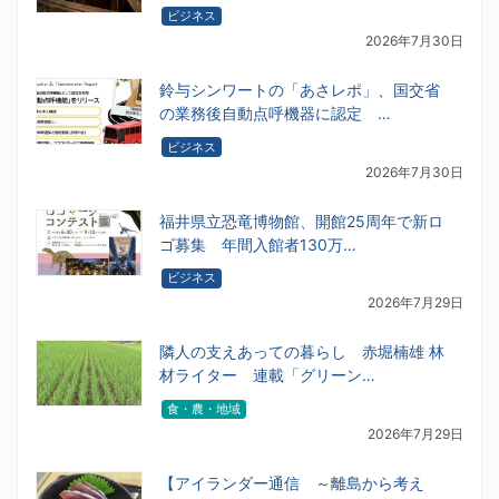
ビジネス
2026年7月30日
鈴与シンワートの「あさレポ」、国交省
の業務後自動点呼機器に認定 …
ビジネス
2026年7月30日
福井県立恐竜博物館、開館25周年で新ロ
ゴ募集 年間入館者130万…
ビジネス
2026年7月29日
隣人の支えあっての暮らし 赤堀楠雄 林
材ライター 連載「グリーン…
食・農・地域
2026年7月29日
【アイランダー通信 ～離島から考え