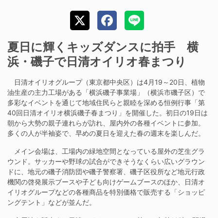
夏日に輝くキッズダンスに拍手 横
浜・磯子で日清オイリオ春まつり
日清オイリオグループ（東京都中央区）は4月19～20日、植物
油生産の主力工場がある「横浜磯子事業場」（横浜市磯子区）で
多彩なイベントを通じて地域住民らと親睦を深める恒例行事「第
40回日清オイリオ横浜磯子春まつり」を開催した。初日の19日は
朝から大勢の親子連れらが訪れ、屋内外の各種イベントに参加。
多くの人が半袖姿で、早めの夏日を迎えた春の週末を楽しんだ。
メイン会場は、工場内の緑地空間となっている屋外の芝生グラ
ウンド。サッカーや野球の試合ができそうなくらい広いグラウン
ドに、地元の磯子消防団や磯子警察署、磯子区役所など地元行政
機関の啓発展示ブースや子ども向けゲームブースのほか、日清オ
イリオグループなどの各種商品を特別価格で販売する「ショッピ
ングテント」などが並んだ。