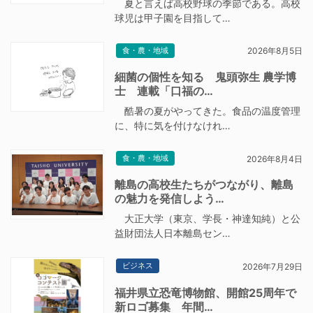
夏と言えば高校野球の季節である。高校
球児は甲子園を目指して…
食・農・地域
2026年8月5日
細菌の個性を知る 鬼頭弥生 農学博
士 連載「口福の…
酷暑の夏がやってきた。食品の温度管理
に、特に気を付けなけれ…
食・農・地域
2026年8月4日
離島の高校生たちがつながり、離島
の魅力を発信しよう…
大正大学（東京、学長・神達知純）と公
益財団法人日本離島セン…
ビジネス
2026年7月29日
福井県立恐竜博物館、開館25周年で
新ロゴ募集 年間…