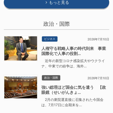
もっと見る
政治・国際
ビジネス
2026年7月10日
人権守る戦略人事の時代到来 事業
国際化で人事の役割…
近年の新型コロナ感染拡大やウクライ
ナ、中東での紛争は、海外…
政治・国際
2026年7月10日
強い総理ほど国会に気を遣う 【政
眼鏡（せいがんきょ…
2月の衆院選直後に召集された今国会
は、7月17日に会期末を…