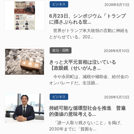
ビジネス
2026年6月11日
6月23日、シンポジウム「トランプ
に揺さぶられる世…
世界がトランプ米大統領の言動に神経を
とがらせている。202…
政治・国際
2026年6月10日
きっと大平元首相は泣いている
【政眼鏡（せいがんき…
今や永田町は、減税や補助金、給付金の
オンパレードだ。生活困…
ビジネス
2026年5月12日
持続可能な循環型社会を推進 普遍
的価値の意味考える…
「誰一人取り残さないこと」を掲げ、
2030年までに「貧困を…