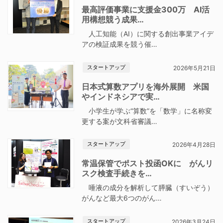
最高評価事業に支援金300万 AI活
用構想競う成果…
人工知能（AI）に関する創出事業アイデ
アの検証成果を競う催…
スタートアップ
2026年5月21日
日本式算数アプリを海外展開 米国
やインドネシアで実…
小学生が学ぶ“算数”を「数学」に名称変
更する案が文科省審議…
スタートアップ
2026年4月28日
常温保管でポスト投函OKに がんリ
スク検査手続きを…
唾液の成分を解析して膵臓（すいぞう）
がんなど最大6つのがん…
スタートアップ
2026年3月24日