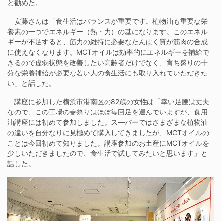
と勧めた。
安藤さんは「食生活はバランスが重要です。植物油も重要な栄
養素の一つでエネルギー（熱・力）の基になります。このエネル
ギーが不足すると、筋力の維持に必要なたんぱく質が筋肉の合成
に使えなくなります。MCTオイルは効率的にエネルギーを補給で
きるので虚弱状態を改善したい高齢者だけでなく、育ち盛りの十
分な栄養補給が必要な若い人の食生活にも取り入れていただきた
い」と話した。
講座に参加した横浜市港南区の82歳の女性は「幸い足腰は丈夫
なので、この工場の春祭りはほぼ毎回足を運んでいますが、食用
油講座には初めて参加しました。ス―パーではさまざまな植物油
の違いを自分なりに見極めて購入してきましたが、MCTオイルの
ことは今回初めて知りました。講座参加のお土産にMCTオイルを
少しいただきましたので、食生活で試してみたいと思います」と
話した。