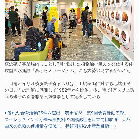
横浜磯子事業場内にことし2月開設した植物油の魅力を発信する体
験型展示施設「あぶらミュージアム」にも大勢の見学者が訪れた
日清オイリオ横浜磯子春まつりは、工場稼働に対する地域住民
の日ごろの理解に感謝して1982年から開催。多い時で1万人以上訪
れる磯子の春を彩る人気催事として定着している。
投稿ナビゲーション
優れた食育活動25件を選出 農水省が「第9回食育活動表彰」
スクレッティングが養殖用飼料の国際認証を日本で初取得 天然
由来の魚粉の使用量を低減し、持続可能な水産業目指す