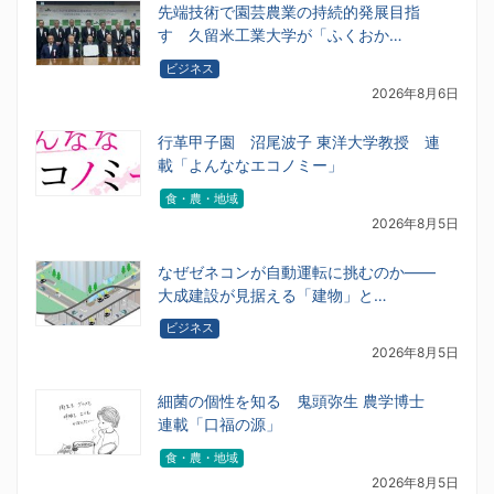
先端技術で園芸農業の持続的発展目指
す 久留米工業大学が「ふくおか…
ビジネス
2026年8月6日
行革甲子園 沼尾波子 東洋大学教授 連
載「よんななエコノミー」
食・農・地域
2026年8月5日
なぜゼネコンが自動運転に挑むのか――
大成建設が見据える「建物」と…
ビジネス
2026年8月5日
細菌の個性を知る 鬼頭弥生 農学博士
連載「口福の源」
食・農・地域
2026年8月5日