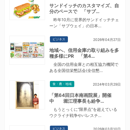
サンドイッチのカスタマイズ、自
分のペースで 「サブ…
昨年10月に世界的サンドイッチチェ
ーン「サブウェイ」の日本…
ビジネス
2026年04月27日
地域へ、信用金庫の取り組みを多
種多様にPR 「第4…
全国の信用金庫との相互協力機関で
ある全国信栄懇話会(全信懇…
食・農・地域
2024年03月29日
「第64回日本南画院展」開催
中 堀江理事長も紛争…
もうとっくに“限界点”を超えている
ウクライナ戦争やパレスチ…
ビジネス
2026年03月10日