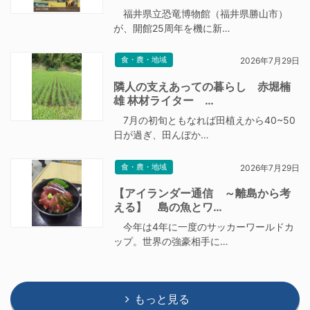
福井県立恐竜博物館（福井県勝山市）
が、開館25周年を機に新…
食・農・地域
2026年7月29日
隣人の支えあっての暮らし 赤堀楠
雄 林材ライター …
7月の初旬ともなれば田植えから40~50
日が過ぎ、田んぼか…
食・農・地域
2026年7月29日
【アイランダー通信 ～離島から考
える】 島の魚とワ…
今年は4年に一度のサッカーワールドカ
ップ。世界の強豪相手に…
もっと見る